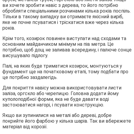
ви хочете зробити навіс з дерева, то його потрібно
обробляти спеціальними розчинами кілька років поспіль.
Тільки в такому випадку ви отримаєте якісний виріб,
яке не почне псуватися і тріскатися вже через кілька
років.
Крім того, козирок повинен виступати над сходами та
основним майданчиком мінімум на пів метра. Це
потрібно, щоб дощ не заливав всередину, і палюче сонце
висушувало підлогу.
Палі, на яких буде триматися козирок, монтуються у
фундамент ще на початковому етапі, тому подбати про
це потрібно заздалегідь.
Для покриття навісу можна використовувати листи
заліза, оргскло або черепицю. Головна додати йому
куполоподібної форми, яка не буде давати воді
застоюватися нагорі, і псувати конструкцію.
Якщо ви зупинилися на металі або дереві, добре
покрийте його фарбою у кілька шарів. Так ви вбережете
матеріал від корозії.