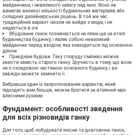
майданчики, і невеликого навісу над нею. Воно не
вимагає великої кількості будівельних матеріалів або
складних дизайнерських рішень. В той же час
традиційний варіант ніколи не вийде з моди, і не
кидається в очі.
Вбудоване ганок позначається на плані ще на етапі
будівництва будинку, і являє собою невеликий
майданчик перед входом, яка знаходиться під основною
дахом.
Приєднані будови. Таку споруду сміливо можна
звести замість старого ганку. Зручність в тому, що вона
не є складовою частиною основного будинку, і ви
завжди можете замінити її.
Вибравши один із запропонованих варіантів, який
підходить вам більше, можна братися за втілення мрії
власними руками.
Фундамент: особливості зведення
для всіх різновидів ганку
Для того, щоб побудувати якісне та довговічне ганок,