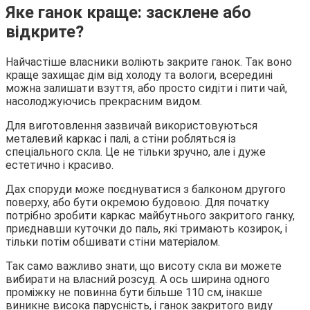
Яке ганок краще: засклене або
відкрите?
Найчастіше власники воліють закрите ганок. Так воно
краще захищає дім від холоду та вологи, всередині
можна залишати взуття, або просто сидіти і пити чай,
насолоджуючись прекрасним видом.
Для виготовлення зазвичай використовуються
металевий каркас і палі, а стіни робляться із
спеціального скла. Це не тільки зручно, але і дуже
естетично і красиво.
Дах споруди може поєднуватися з балконом другого
поверху, або бути окремою будовою. Для початку
потрібно зробити каркас майбутнього закритого ганку,
приєднавши куточки до паль, які тримають козирок, і
тільки потім обшивати стіни матеріалом.
Так само важливо знати, що висоту скла ви можете
вибирати на власний розсуд. А ось ширина одного
проміжку не повинна бути більше 110 см, інакше
виникне висока парусність, і ганок закритого виду