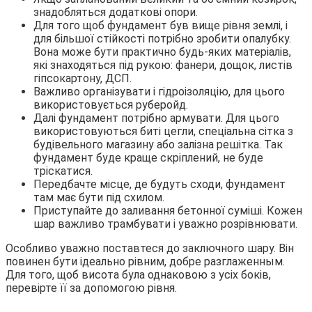
знадобляться додаткові опори.
Для того щоб фундамент був вище рівня землі, і
для більшої стійкості потрібно зробити опалубку.
Вона може бути практично будь-яких матеріалів,
які знаходяться під рукою: фанери, дощок, листів
гіпсокартону, ДСП.
Важливо організувати і гідроізоляцію, для цього
використовується руберойд.
Далі фундамент потрібно армувати. Для цього
використовуються биті цегли, спеціальна сітка з
будівельного магазину або залізна решітка. Так
фундамент буде краще скріплений, не буде
тріскатися.
Передбачте місце, де будуть сходи, фундамент
там має бути під схилом.
Приступайте до заливання бетонної суміші. Кожен
шар важливо трамбувати і уважно розрівнювати.
Особливо уважно поставтеся до заключного шару. Він
повинен бути ідеально рівним, добре разглаженным.
Для того, щоб висота була однаковою з усіх боків,
перевірте її за допомогою рівня.