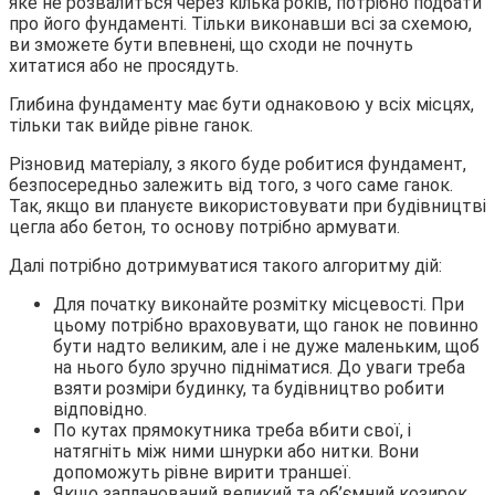
яке не розвалиться через кілька років, потрібно подбати
про його фундаменті. Тільки виконавши всі за схемою,
ви зможете бути впевнені, що сходи не почнуть
хитатися або не просядуть.
Глибина фундаменту має бути однаковою у всіх місцях,
тільки так вийде рівне ганок.
Різновид матеріалу, з якого буде робитися фундамент,
безпосередньо залежить від того, з чого саме ганок.
Так, якщо ви плануєте використовувати при будівництві
цегла або бетон, то основу потрібно армувати.
Далі потрібно дотримуватися такого алгоритму дій:
Для початку виконайте розмітку місцевості. При
цьому потрібно враховувати, що ганок не повинно
бути надто великим, але і не дуже маленьким, щоб
на нього було зручно підніматися. До уваги треба
взяти розміри будинку, та будівництво робити
відповідно.
По кутах прямокутника треба вбити свої, і
натягніть між ними шнурки або нитки. Вони
допоможуть рівне вирити траншеї.
Якщо запланований великий та об’ємний козирок,