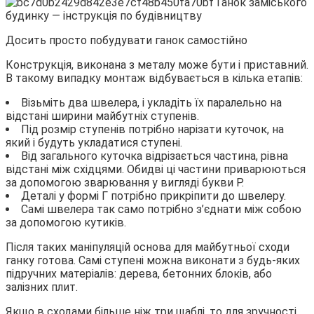
Досить просто побудувати ганок самостійно
Конструкція, виконана з металу може бути і приставний.
В такому випадку монтаж відбувається в кілька етапів:
Візьміть два швелера, і укладіть їх паралельно на
відстані ширини майбутніх ступенів.
Під розмір ступенів потрібно нарізати куточок, на
який і будуть укладатися ступені.
Від загального куточка відрізається частина, рівна
відстані між східцями. Обидві ці частини приварюються
за допомогою зварювання у вигляді букви Р.
Деталі у формі Г потрібно прикріпити до швелеру.
Самі швелера так само потрібно з’єднати між собою
за допомогою кутиків.
Після таких маніпуляцій основа для майбутньої сходи
ганку готова. Самі ступені можна виконати з будь-яких
підручних матеріалів: дерева, бетонних блоків, або
залізних плит.
Якщо в сходами більше ніж три щаблі, то для зручності