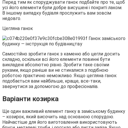
Перед тим як споруджувати ганок подбайте про те, щоб
усі його елементи були добре висушені і покриті лаком.
В іншому випадку будівля прослужить вам зовсім
недовго.
Цегляна ганок
Самостійно зробити ганок з каменю або цегли досить
складно, оскільки всі його елементи повинні бути
викладені абсолютно рівно. Зробити таке своїми
руками, якщо раніше ви не стикалися з подібною
роботою практично неможливо. Якщо цегляна ганок
подобається вам найбільше, краще, все-таки,
звернутися за допомогою до професіоналів.
Варіанти козирка
Ще один важливий елемент ганку в заміському будинку
– козирок, який височить над основною спорудою.
Найчастіше для його виготовлення використовують
бруси, металеві труби, і оргскло або листи заліза. Якщо