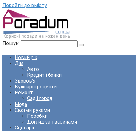
Перейти до вмісту
Пошук:
Новий рік
Дім
Авто
Кредит і банки
Здоров’я
Кулінарні рецепти
Ремонт
Сад і город
Мода
Своїми руками
Поробки
Догляд за тваринами
Сценарії