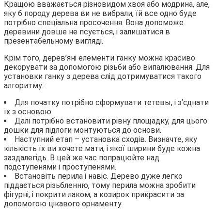
Кращою вважається різновидом хвоя або модрина, але,
яку б породу дерева ви не вибрали, їй все одно буде
потрібно спеціальна просочення. Вона допоможе
деревини довше не псується, і залишатися в
презентабельному вигляді.
Крім того, дерев’яні елементи ганку можна красиво
декорувати за допомогою різьби або випалювання. Для
установки ганку з дерева слід дотримуватися такого
алгоритму:
Для початку потрібно сформувати тетевы, і з’єднати
їх з основою.
Далі потрібно встановити рівну площадку, для цього
дошки для підлоги монтуються до основи.
Наступний етап – установка сходів. Визначте, яку
кількість їх ви хочете мати, і якої ширини буде кожна
заздалегідь. В цей же час попрацюйте над
подступенями і проступенями.
Встановіть перила і навіс. Дерево дуже легко
піддається різьбленню, тому перила можна зробити
фігурні, і покрити лаком, а козирок прикрасити за
допомогою цікавого орнаменту.