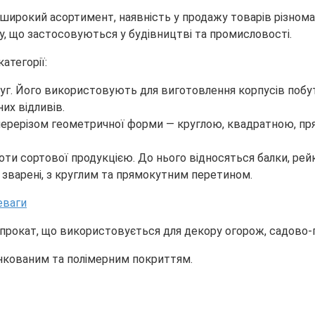
 широкий асортимент, наявність у продажу товарів різноман
, що застосовуються у будівництві та промисловості.
атегорії:
 смуг. Його використовують для виготовлення корпусів побу
их відливів.
м перерізом геометричної форми — круглою, квадратною, 
оти сортової продукцією. До нього відносяться балки, рей
 та зварені, з круглим та прямокутним перетином.
прокат, що використовується для декору огорож, садово-па
инкованим та полімерним покриттям.