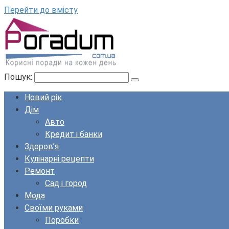
Перейти до вмісту
Пошук:
Новий рік
Дім
Авто
Кредит і банки
Здоров’я
Кулінарні рецепти
Ремонт
Сад і город
Мода
Своїми руками
Поробки