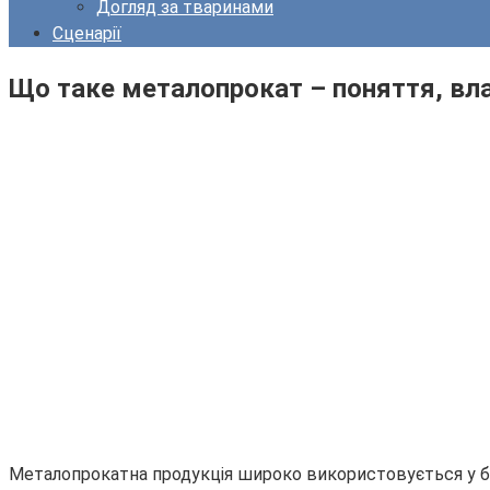
Догляд за тваринами
Сценарії
Що таке металопрокат – поняття, вла
Металопрокатна продукція широко використовується у буді