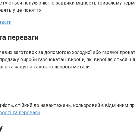
истуються популярністю завдяки міцності, тривалому термі
одять у це поняття.
та переваги
алевих заготовок за допомогою холодної або гарячої прок
 продажу вироби гарячекатані вироби, які виробляються ш
ь та чавун, а також кольорові метали:
ість, стійкий до навантажень, кольоровий є відмінним про
у