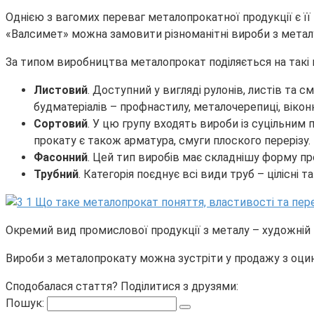
Однією з вагомих переваг металопрокатної продукції є її
«Валсимет» можна замовити різноманітні вироби з металу
За типом виробництва металопрокат поділяється на такі к
Листовий
. Доступний у вигляді рулонів, листів та
будматеріалів – профнастилу, металочерепиці, віконн
Сортовий
. У цю групу входять вироби із суцільни
прокату є також арматура, смуги плоского перерізу.
Фасонний
. Цей тип виробів має складнішу форму пр
Трубний
. Категорія поєднує всі види труб – цілісні
Окремий вид промислової продукції з металу – художній 
Вироби з металопрокату можна зустріти у продажу з оц
Сподобалася стаття? Поділитися з друзями:
Пошук: