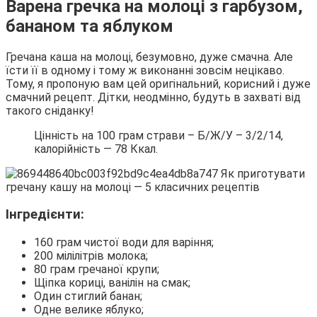
Варена гречка на молоці з гарбузом,
бананом та яблуком
Гречана каша на молоці, безумовно, дуже смачна. Але
їсти її в одному і тому ж виконанні зовсім нецікаво.
Тому, я пропоную вам цей оригінальний, корисний і дуже
смачний рецепт. Дітки, неодмінно, будуть в захваті від
такого сніданку!
Цінність на 100 грам страви – Б/Ж/У – 3/2/14,
калорійність — 78 Ккал.
Інгредієнти:
160 грам чистої води для варіння;
200 мілілітрів молока;
80 грам гречаної крупи;
Щіпка кориці, ванілін на смак;
Один стиглий банан;
Одне велике яблуко;