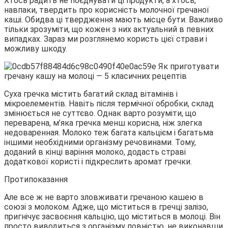
Хтось радить не поєднувати ці продукти, а хтось,
навпаки, твердить про корисність молочної гречаної
каші. Обидва ці твердження мають місце бути. Важливо
тільки зрозуміти, що кожен з них актуальний в певних
випадках. Зараз ми розглянемо користь цієї страви і
можливу шкоду.
Суха гречка містить багатий склад вітамінів і
мікроелементів. Навіть після термічної обробки, склад
змінюється не суттєво. Однак варто розуміти, що
переварена, м’яка гречка менш корисна, ніж злегка
недоваренная. Молоко теж багата кальцієм і багатьма
іншими необхідними організму речовинами. Тому,
доданий в кінці варіння молоко, додасть страві
додаткової користі і підкреслить аромат гречки.
Протипоказання
Але все ж не варто зловживати гречаною кашею в
союзі з молоком. Адже, що міститься в гречці залізо,
пригнічує засвоєння кальцію, що міститься в молоці. Він
просто виводиться з організму повністю, не виконавши