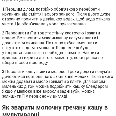
1.Першим ділом, потрібно обов’язково перебрати
крупинки від сміття і всього зайвого. Після цього дуже
старанно промити в декількох водах, щоб вода стікала
чиста. Це обов’язкова умова приготування.
2.Пересипати її в товстостінну каструлю і залити
водою. Встановити максимальну полум’я плити і
дочекатися скипання. Потім потрібно зменшити
потужність до мінімальної. Якщо все ж буде
утворюватися піна, її необхідно знімати. Накрити
кришкою і варити до того моменту, поки гречка не
вбере в себе всю воду.
3.Посолити кашу і влити молоко. Трохи додати полум’я і
дочекатися повноцінного закипання молока. Після цього
можна додавати масло і знімати з плити. Для зовсім
маленьких діток можна подрібнити кашку блендером.
Якщо у малюка вже виросли задні зуби, можна
залишити її у первісному вигляді.
Як зварити молочну гречану кашу в
мультиварці