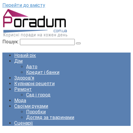
Перейти до вмісту
Пошук:
Новий рік
Дім
Авто
Кредит і банки
Здоров’я
Кулінарні рецепти
Ремонт
Сад і город
Мода
Своїми руками
Поробки
Догляд за тваринами
Сценарії