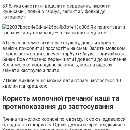
5.Яблука очистити, видалити серцевину, нарізати
кубиками і, подібно гарбузі, запекти у фользі до
готовності.
6.Гречку перемістити в каструльку, додати корицю,
ванілін, присолити і посластіть на смак. Залити молоком.
Перекласти сюди запечені гарбуз і яблука, і, звичайно ж,
банан. Все старанно перемішати і довести до закипання.
Коли молоко повноцінно закипить, можна відразу
знімати каструлю з плити.
7.Після виключення можна дати страві настоятися 10
хвилин під кришкою.
Користь молочної гречаної каші та
протипоказання до застосування
Гречка та молоко корисні по-своєму. Їх союз, здавалося
б, подвоює їх користь. Однак думки лікарів розділилися.