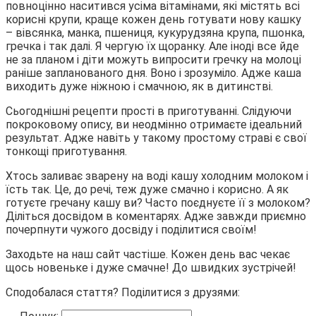
повноцінно наситився усіма вітамінами, які містять всі
корисні крупи, краще кожен день готувати нову кашку
– вівсянка, манка, пшениця, кукурудзяна крупа, пшонка,
гречка і так далі. Я чергую їх щоранку. Але іноді все йде
не за планом і діти можуть випросити гречку на молоці
раніше запланованого дня. Воно і зрозуміло. Адже каша
виходить дуже ніжною і смачною, як в дитинстві.
Сьогоднішні рецепти прості в приготуванні. Слідуючи
покроковому опису, ви неодмінно отримаєте ідеальний
результат. Адже навіть у такому простому страві є свої
тонкощі приготування.
Хтось заливає зварену на воді кашу холодним молоком і
їсть так. Це, до речі, теж дуже смачно і корисно. А як
готуєте гречану кашу ви? Часто поєднуєте її з молоком?
Діліться досвідом в коментарях. Адже завжди приємно
почерпнути чужого досвіду і поділитися своїм!
Заходьте на наш сайт частіше. Кожен день вас чекає
щось новеньке і дуже смачне! До швидких зустрічей!
Сподобалася стаття? Поділитися з друзями: