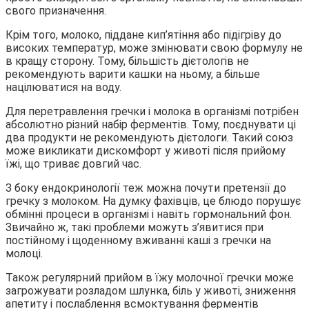
свого призначення.
Крім того, молоко, піддане кип’ятіння або підігріву до
високих температур, може змінювати свою формулу не
в кращу сторону. Тому, більшість дієтологів не
рекомендують варити кашки на ньому, а більше
націлюватися на воду.
Для перетравлення гречки і молока в організмі потрібен
абсолютно різний набір ферментів. Тому, поєднувати ці
два продукти не рекомендують дієтологи. Такий союз
може викликати дискомфорт у животі після прийому
їжі, що триває довгий час.
З боку ендокринології теж можна почути претензії до
гречку з молоком. На думку фахівців, це блюдо порушує
обмінні процеси в організмі і навіть гормональний фон.
Звичайно ж, такі проблеми можуть з’явитися при
постійному і щоденному вживанні каші з гречки на
молоці.
Також регулярний прийом в їжу молочної гречки може
загрожувати розладом шлунка, біль у животі, зниження
апетиту і послаблення всмоктування ферментів