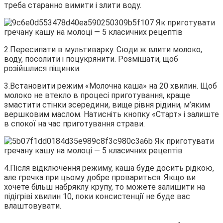
треба старанно вимити і злити воду.
2.Пересипати в мультиварку. Сюди ж влити молоко,
воду, посолити і поцукрянити. Розмішати, щоб
розійшлися піщинки.
3.Встановити режим «Молочна каша» на 20 хвилин. Щоб
молоко не втекло в процесі приготування, краще
змастити стінки зсередини, вище рівня рідини, м’яким
вершковим маслом. Натисніть кнопку «Старт» і залиште
в спокої на час приготування страви.
4.Після відключення режиму, каша буде досить рідкою,
але гречка при цьому добре провариться. Якщо ви
хочете більш набряклу крупу, то можете залишити на
підігріві хвилин 10, поки консистенції не буде вас
влаштовувати.