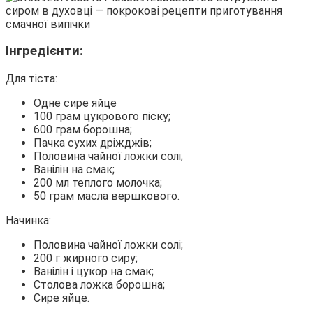
Інгредієнти:
Для тіста:
Одне сире яйце
100 грам цукрового піску;
600 грам борошна;
Пачка сухих дріжджів;
Половина чайної ложки солі;
Ванілін на смак;
200 мл теплого молочка;
50 грам масла вершкового.
Начинка:
Половина чайної ложки солі;
200 г жирного сиру;
Ванілін і цукор на смак;
Столова ложка борошна;
Сире яйце.