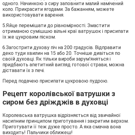
одного. Начинкою з сиру заповнити малий намічений
коло. Прикрасити ягодами. За бажанням, можете
використовувати варення.
5.Яйце перемішати до рівномірності. Змастити
отриманою сумішшю вільні краї ватрушок і присипати
їх же цукровим піском.
6.Загострити духову піч на 200 градусів. Відправити
деко туди хвилин на 15 або 20. Точніше дивіться по
своїй духовці. Як тільки вироби зарум’яняться і
придбають апетитний вигляд готової страви, можна
діставати їх з печі.
Перед подачею присипати цукровою пудрою.
Рецепт королівської ватрушки з
сиром без дріжджів в духовці
Королевська ватрушка відрізняється від звичайної
насипним принципом приготування і закритим верхом.
Приготувати її теж дуже просто. А яка смачна вона
виходить! Пальчики оближеш!