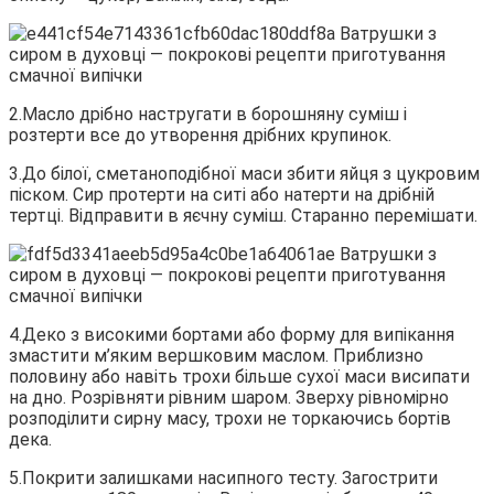
2.Масло дрібно настругати в борошняну суміш і
розтерти все до утворення дрібних крупинок.
3.До білої, сметаноподібної маси збити яйця з цукровим
піском. Сир протерти на ситі або натерти на дрібній
тертці. Відправити в яєчну суміш. Старанно перемішати.
4.Деко з високими бортами або форму для випікання
змастити м’яким вершковим маслом. Приблизно
половину або навіть трохи більше сухої маси висипати
на дно. Розрівняти рівним шаром. Зверху рівномірно
розподілити сирну масу, трохи не торкаючись бортів
дека.
5.Покрити залишками насипного тесту. Загострити