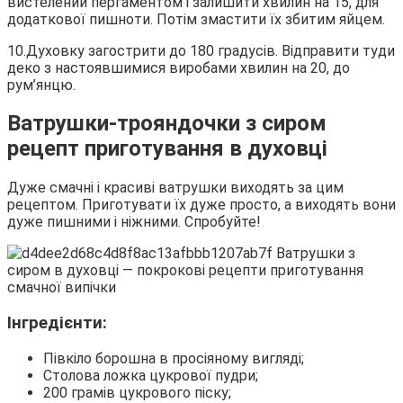
вистелений пергаментом і залишити хвилин на 15, для
додаткової пишноти. Потім змастити їх збитим яйцем.
10.Духовку загострити до 180 градусів. Відправити туди
деко з настоявшимися виробами хвилин на 20, до
рум’янцю.
Ватрушки-трояндочки з сиром
рецепт приготування в духовці
Дуже смачні і красиві ватрушки виходять за цим
рецептом. Приготувати їх дуже просто, а виходять вони
дуже пишними і ніжними. Спробуйте!
Інгредієнти:
Півкіло борошна в просіяному вигляді;
Столова ложка цукрової пудри;
200 грамів цукрового піску;