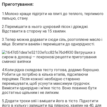
Приготування:
1.Молоко краще підігріти на плиті до теплого, терпимого
пальцю, стану.
2.Перемішати в нього цукровий пісок і дріжджі.
Відставити в сторону на 15 хвилин.
3.Тепер можна додавати сюди сіль, розтоплене масло і
яйце. Всипати ванілін і перемішати до однорідності.
4.Коли рідка складова тесту готова, додамо борошно.
Робити це потрібно в кілька етапів, підсипаючи
порціями. Після кожної необхідно старанно
перемішувати, щоб усунути максимум грудочок.
Вимісити однорідне і м’яке тісто. Воно повинно бути
достатньо щільним і не липким.
5.Додати трохи олії і вмішати його в тісто. Підкотити
його в кульку і залишити під плівкою, хвилин на 40, для