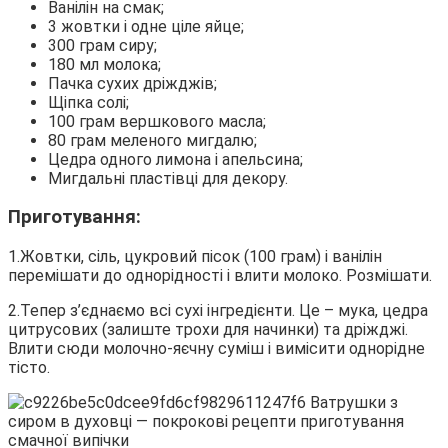
Ванілін на смак;
3 жовтки і одне ціле яйце;
300 грам сиру;
180 мл молока;
Пачка сухих дріжджів;
Щіпка солі;
100 грам вершкового масла;
80 грам меленого мигдалю;
Цедра одного лимона і апельсина;
Мигдальні пластівці для декору.
Приготування:
1.Жовтки, сіль, цукровий пісок (100 грам) і ванілін
перемішати до однорідності і влити молоко. Розмішати.
2.Тепер з’єднаємо всі сухі інгредієнти. Це – мука, цедра
цитрусових (залиште трохи для начинки) та дріжджі.
Влити сюди молочно-яєчну суміш і вимісити однорідне
тісто.