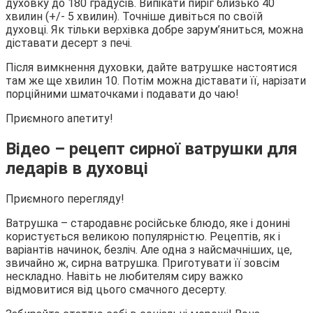
духовку до 180 градусів. Випікати пиріг близько 40
хвилин (+/- 5 хвилин). Точніше дивіться по своїй
духовці. Як тільки верхівка добре зарум’яниться, можна
діставати десерт з печі.
Після вимкнення духовки, дайте ватрушке настоятися
там же ще хвилин 10. Потім можна діставати її, нарізати
порційними шматочками і подавати до чаю!
Приємного апетиту!
Відео – рецепт сирної ватрушки для
ледарів в духовці
Приємного перегляду!
Ватрушка – стародавнє російське блюдо, яке і донині
користується великою популярністю. Рецептів, як і
варіантів начинок, безліч. Але одна з найсмачніших, це,
звичайно ж, сирна ватрушка. Приготувати її зовсім
нескладно. Навіть не любителям сиру важко
відмовитися від цього смачного десерту.