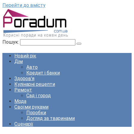
Перейти до вмісту
Пошук:
Новий рік
Дім
Авто
Кредит і банки
Здоров’я
Кулінарні рецепти
Ремонт
Сад і город
Мода
Своїми руками
Поробки
Догляд за тваринами
Сценарії