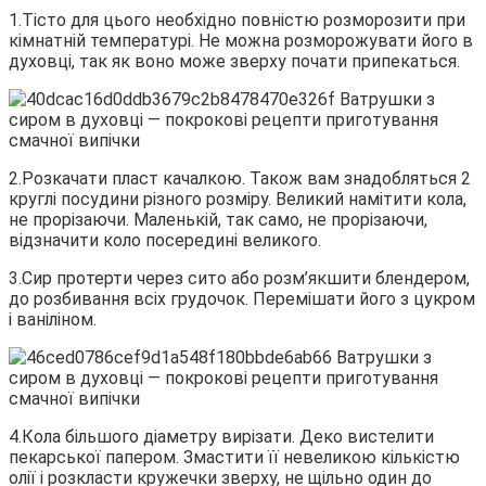
1.Тісто для цього необхідно повністю розморозити при
кімнатній температурі. Не можна розморожувати його в
духовці, так як воно може зверху почати припекаться.
2.Розкачати пласт качалкою. Також вам знадобляться 2
круглі посудини різного розміру. Великий намітити кола,
не прорізаючи. Маленькій, так само, не прорізаючи,
відзначити коло посередині великого.
3.Сир протерти через сито або розм’якшити блендером,
до розбивання всіх грудочок. Перемішати його з цукром
і ваніліном.
4.Кола більшого діаметру вирізати. Деко вистелити
пекарської папером. Змастити її невеликою кількістю
олії і розкласти кружечки зверху, не щільно один до