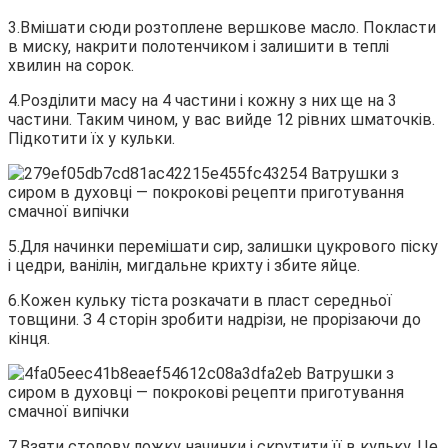
3.Вмішати сюди розтоплене вершкове масло. Покласти
в миску, накрити полотенчиком і залишити в теплі
хвилин на сорок.
4.Розділити масу на 4 частини і кожну з них ще на 3
частини. Таким чином, у вас вийде 12 рівних шматочків.
Підкотити їх у кульки.
5.Для начинки перемішати сир, залишки цукрового піску
і цедри, ванілін, мигдальне крихту і збите яйце.
6.Кожен кульку тіста розкачати в пласт середньої
товщини. З 4 сторін зробити надрізи, не прорізаючи до
кінця.
7.Взяти столову ложку начинки і скрутити її в кульку. Це