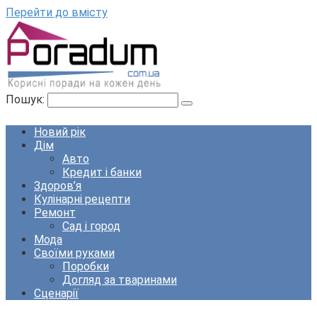
Перейти до вмісту
Пошук:
Новий рік
Дім
Авто
Кредит і банки
Здоров’я
Кулінарні рецепти
Ремонт
Сад і город
Мода
Своїми руками
Поробки
Догляд за тваринами
Сценарії