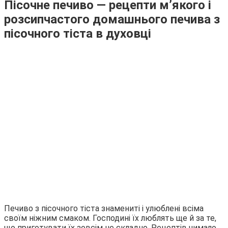
Пісочне печиво — рецепти м’якого і
розсипчастого домашнього печива з
пісочного тіста в духовці
Печиво з пісочного тіста знамениті і улюблені всіма
своїм ніжним смаком. Господині їх люблять ще й за те,
що приготувати їх зовсім не складно. Рецептів чимало.