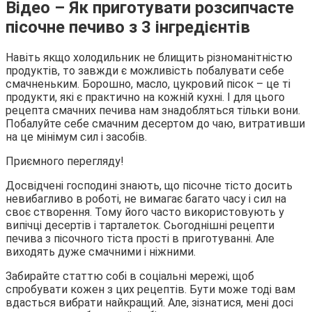
Відео – Як приготувати розсипчасте
пісочне печиво з 3 інгредієнтів
Навіть якщо холодильник не блищить різноманітністю
продуктів, то завжди є можливість побалувати себе
смачненьким. Борошно, масло, цукровий пісок – це ті
продукти, які є практично на кожній кухні. І для цього
рецепта смачних печива нам знадобляться тільки вони.
Побалуйте себе смачним десертом до чаю, витративши
на це мінімум сил і засобів.
Приємного перегляду!
Досвідчені господині знають, що пісочне тісто досить
невибагливо в роботі, не вимагає багато часу і сил на
своє створення. Тому його часто використовують у
випічці десертів і тарталеток. Сьогоднішні рецепти
печива з пісочного тіста прості в приготуванні. Але
виходять дуже смачними і ніжними.
Забирайте статтю собі в соціальні мережі, щоб
спробувати кожен з цих рецептів. Бути може тоді вам
вдасться вибрати найкращий. Але, зізнатися, мені досі