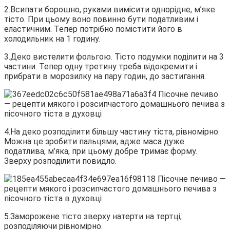
2.Всипати борошно, руками вимісити однорідне, м’яке
тісто. При цьому воно повинно бути податливим і
еластичним. Тепер потрібно помістити його в
холодильник на 1 годину.
3.Деко вистелити фольгою. Тісто подумки поділити на 3
частини. Тепер одну третину треба відокремити і
прибрати в морозилку на пару годин, до застигання.
4.На деко розподілити більшу частину тіста, рівномірно.
Можна це зробити пальцями, адже маса дуже
податлива, м’яка, при цьому добре тримає форму.
Зверху розподілити повидло.
5.Заморожене тісто зверху натерти на тертці,
розподіляючи рівномірно.