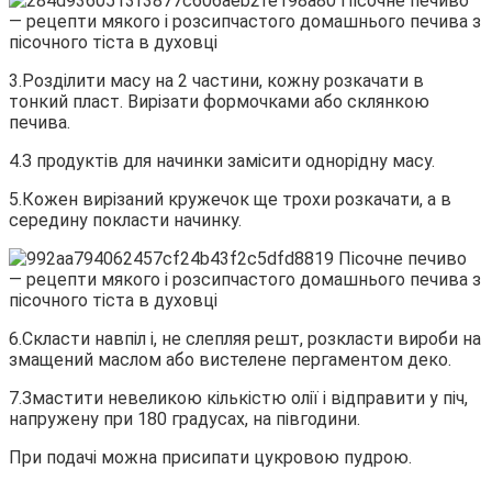
3.Розділити масу на 2 частини, кожну розкачати в
тонкий пласт. Вирізати формочками або склянкою
печива.
4.З продуктів для начинки замісити однорідну масу.
5.Кожен вирізаний кружечок ще трохи розкачати, а в
середину покласти начинку.
6.Скласти навпіл і, не слепляя решт, розкласти вироби на
змащений маслом або вистелене пергаментом деко.
7.Змастити невеликою кількістю олії і відправити у піч,
напружену при 180 градусах, на півгодини.
При подачі можна присипати цукровою пудрою.