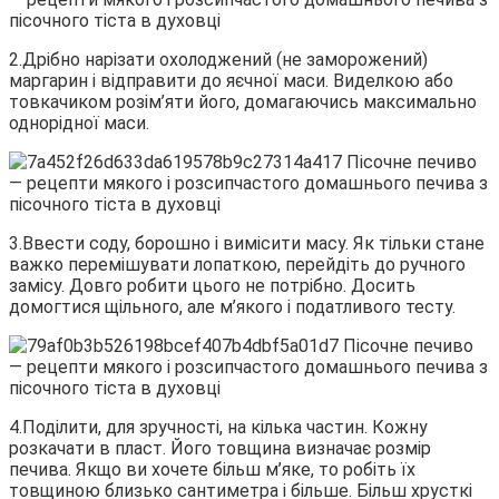
2.Дрібно нарізати охолоджений (не заморожений)
маргарин і відправити до яєчної маси. Виделкою або
товкачиком розім’яти його, домагаючись максимально
однорідної маси.
3.Ввести соду, борошно і вимісити масу. Як тільки стане
важко перемішувати лопаткою, перейдіть до ручного
замісу. Довго робити цього не потрібно. Досить
домогтися щільного, але м’якого і податливого тесту.
4.Поділити, для зручності, на кілька частин. Кожну
розкачати в пласт. Його товщина визначає розмір
печива. Якщо ви хочете більш м’яке, то робіть їх
товщиною близько сантиметра і більше. Більш хрусткі