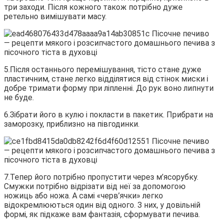
три заходи. Після кожного також потрібно дуже
ретельно вимішувати масу.
5.Після останнього перемішування, тісто стане дуже
пластичним, стане легко відділятися від стінок миски і
добре тримати форму при ліпленні. До рук воно липнути
не буде.
6.Зібрати його в кулю і покласти в пакетик. Прибрати на
заморозку, приблизно на півгодинки.
7.Тепер його потрібно пропустити через м’ясорубку.
Смужки потрібно відрізати від неї за допомогою
ножиць або ножа. А самі «черв’ячки» легко
відокремлюються один від одного. З них, у довільній
формі, як підкаже вам фантазія, сформувати печива.