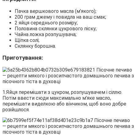
Пачка вершкового масла (м’якого);
200 грам джему і повидла на ваш смак;
2 яйця середнього розміру;
Половина склянки цукрового піску;
Чайна ложка розпушувача;
Щіпка солі;
Склянку борошна.
Приготування:
1.Яйця перемішати з цукром, розпушувачем і сіллю.
Потім ввести сюди максимально м’яке масло,
перемішати виделкою або вінчиком, щоб воно добре
розійшлося.