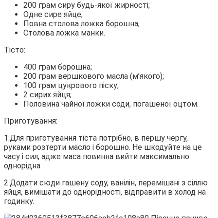
200 грам сиру будь-якої жирності;
Одне сире яйце;
Повна столова ложка борошна;
Столова ложка манки.
Тісто:
400 грам борошна;
200 грам вершкового масла (м’якого);
100 грам цукрового піску;
2 сирих яйця;
Половина чайної ложки соди, погашеної оцтом.
Приготування:
1.Для приготування тіста потрібно, в першу чергу,
руками розтерти масло і борошно. Не шкодуйте на це
часу і сил, адже маса повинна вийти максимально
однорідна.
2.Додати сюди гашену соду, ванілін, перемішані з сіллю
яйця, вимішати до однорідності, відправити в холод на
годинку.