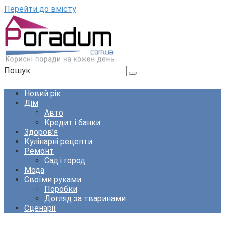
Перейти до вмісту
Пошук:
Новий рік
Дім
Авто
Кредит і банки
Здоров’я
Кулінарні рецепти
Ремонт
Сад і город
Мода
Своїми руками
Поробки
Догляд за тваринами
Сценарії