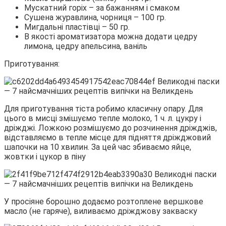
Мускатний горіх – за бажанням і смаком
Сушена журавлина, чорниця – 100 гр.
Мигдальні пластівці – 50 гр.
В якості ароматизатора можна додати цедру
лимона, цедру апельсина, ваніль
Приготування:
Для приготування тіста робимо класичну опару. Для
цього в мисці змішуємо тепле молоко, 1 ч. л. цукру і
дріжджі. Ложкою розмішуємо до розчинення дріжджів,
відставляємо в тепле місце для підняття дріжджовий
шапочки на 10 хвилин. За цей час збиваємо яйце,
жовтки і цукор в піну
У просіяне борошно додаємо розтоплене вершкове
масло (не гаряче), виливаємо дріжджову закваску