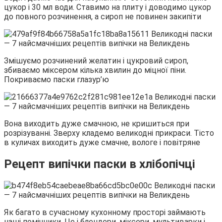
цукор і 30 мл води. Ставимо на плиту і доводимо цукор
до повного розчинення, а сироп не повинен закипіти
Змішуємо розчинений желатин і цукровий сироп,
збиваємо міксером кілька хвилин до міцної піни.
Покриваємо паски глазур’ю
Вона виходить дуже смачною, не кришиться при
розрізуванні. Зверху кладемо великодні прикраси. Тісто
в куличах виходить дуже смачне, вологе і повітряне
Рецепт випічки паски в хлібопічці
Як багато в сучасному кухонному просторі займають
наші помічники. Це і блендери, міксери, мультиварки і,