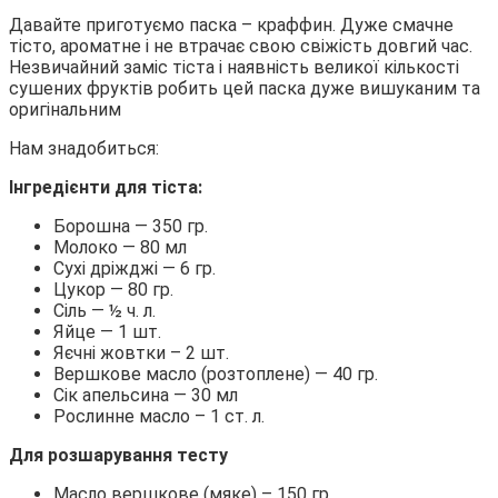
Давайте приготуємо паска – краффин. Дуже смачне
тісто, ароматне і не втрачає свою свіжість довгий час.
Незвичайний заміс тіста і наявність великої кількості
сушених фруктів робить цей паска дуже вишуканим та
оригінальним
Нам знадобиться:
Інгредієнти для тіста:
Борошна — 350 гр.
Молоко — 80 мл
Сухі дріжджі — 6 гр.
Цукор — 80 гр.
Сіль — ½ ч. л.
Яйце — 1 шт.
Яєчні жовтки – 2 шт.
Вершкове масло (розтоплене) — 40 гр.
Сік апельсина — 30 мл
Рослинне масло – 1 ст. л.
Для розшарування тесту
Масло вершкове (мяке) – 150 гр.