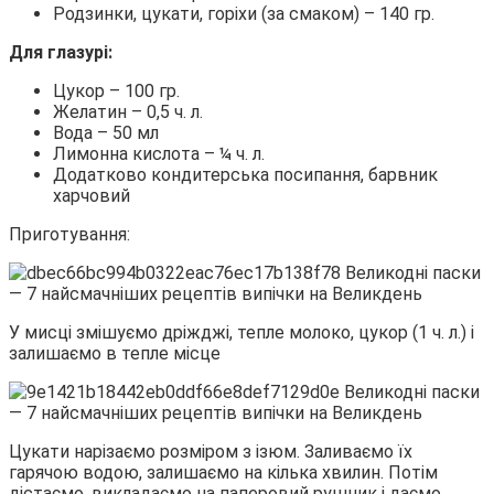
Родзинки, цукати, горіхи (за смаком) – 140 гр.
Для глазурі:
Цукор – 100 гр.
Желатин – 0,5 ч. л.
Вода – 50 мл
Лимонна кислота – ¼ ч. л.
Додатково кондитерська посипання, барвник
харчовий
Приготування:
У мисці змішуємо дріжджі, тепле молоко, цукор (1 ч. л.) і
залишаємо в тепле місце
Цукати нарізаємо розміром з ізюм. Заливаємо їх
гарячою водою, залишаємо на кілька хвилин. Потім
дістаємо, викладаємо на паперовий рушник і даємо