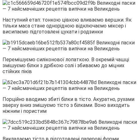
Наступний етап: тонкою цівкою вливаємо вершки. Як
тільки маса стане однорідною відключаємо міксер і
висипаємо підготовлені цукати і родзинки
Перемішуємо силіконової лопаткою. В окремій чашці
змішуємо білки з дрібкою солі і збиваємо до міцних
стійких піків
Порційно вводимо збиті білки в тісто. Акуратно, рухами
зверху вниз змішуємо тісто з білками. Воно виходить
ніжним і пористим
Викладаємо тісто в підготовлені паперові форми.