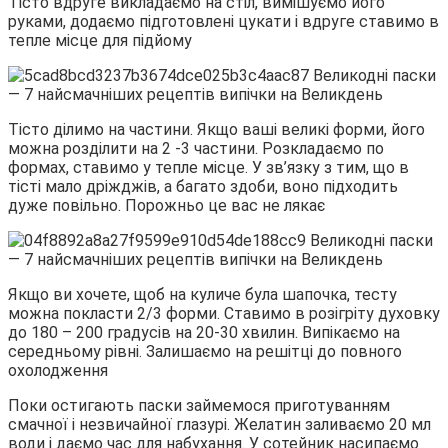
Тісто вдруге викладаємо на стіл, вимішуємо його
руками, додаємо підготовлені цукати і вдруге ставимо в
тепле місце для підйому
Тісто ділимо на частини. Якщо ваші великі форми, його
можна розділити на 2 -3 частини. Розкладаємо по
формах, ставимо у тепле місце. У зв’язку з тим, що в
тісті мало дріжджів, а багато здоби, воно підходить
дуже повільно. Порожньо це вас не лякає
Якщо ви хочете, щоб на куличе була шапочка, тесту
можна покласти 2/3 форми. Ставимо в розігріту духовку
до 180 – 200 градусів на 20-30 хвилин. Випікаємо на
середньому рівні. Залишаємо на решітці до повного
охолодження
Поки остигають паски займемося приготуванням
смачної і незвичайної глазурі. Желатин заливаємо 20 мл
води і даємо час для набухання. У сотейник насипаємо