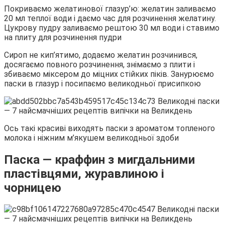
Покриваємо желатинової глазур’ю: желатин заливаємо
20 мл теплої води і даємо час для розчинення желатину.
Цукрову пудру заливаємо рештою 30 мл води і ставимо
на плиту для розчинення пудри
Сироп не кип’ятимо, додаємо желатин розчинився,
досягаємо повного розчинення, знімаємо з плити і
збиваємо міксером до міцних стійких піків. Занурюємо
паски в глазур і посипаємо великодньої присипкою
Ось такі красиві виходять паски з ароматом топленого
молока і ніжним м’якушем великодньої здоби
Паска — краффин з мигдальними
пластівцями, журавлиною і
чорницею