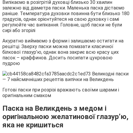
Випікаємо в розігрітій духовці близько 30 хвилин
залежно від діаметра паски. Маленька паска дістаємо
раніше. Температура духовки повинна бути близько 180
градусів, однак орієнтуйтеся на свою духовку і самі
регулюйте час випікання. Головне, щоб паски не були
сирі або згорілі
Акуратно виймаємо з форми і залишаємо остигати на
решітці. Зверху паски можна помазати класичної
білкової глазур’ю, однак вона закриє всю красу цих
пасок – краффинов. Досить посипати цукровою
пудрою
Готові паски при розрізі вражають своїми шарами і
оригінальним смаком
Паска на Великдень з медом і
оригінальною желатинової глазур’ю,
яка не кришиться