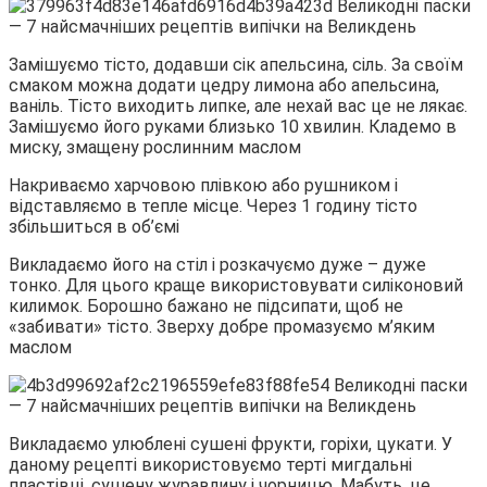
Замішуємо тісто, додавши сік апельсина, сіль. За своїм
смаком можна додати цедру лимона або апельсина,
ваніль. Тісто виходить липке, але нехай вас це не лякає.
Замішуємо його руками близько 10 хвилин. Кладемо в
миску, змащену рослинним маслом
Накриваємо харчовою плівкою або рушником і
відставляємо в тепле місце. Через 1 годину тісто
збільшиться в об’ємі
Викладаємо його на стіл і розкачуємо дуже – дуже
тонко. Для цього краще використовувати силіконовий
килимок. Борошно бажано не підсипати, щоб не
«забивати» тісто. Зверху добре промазуємо м’яким
маслом
Викладаємо улюблені сушені фрукти, горіхи, цукати. У
даному рецепті використовуємо терті мигдальні
пластівці, сушену журавлину і чорницю. Мабуть, це