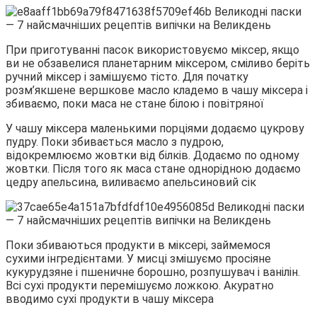
При приготуванні пасок використовуємо міксер, якщо
ви не обзавелися планетарним міксером, сміливо беріть
ручний міксер і замішуємо тісто. Для початку
розм’якшене вершкове масло кладемо в чашу міксера і
збиваємо, поки маса не стане білою і повітряної
У чашу міксера маленькими порціями додаємо цукрову
пудру. Поки збивається масло з пудрою,
відокремлюємо жовтки від білків. Додаємо по одному
жовтки. Після того як маса стане однорідною додаємо
цедру апельсина, виливаємо апельсиновий сік
Поки збиваються продукти в міксері, займемося
сухими інгредієнтами. У мисці змішуємо просіяне
кукурудзяне і пшеничне борошно, розпушувач і ванілін.
Всі сухі продукти перемішуємо ложкою. Акуратно
вводимо сухі продукти в чашу міксера