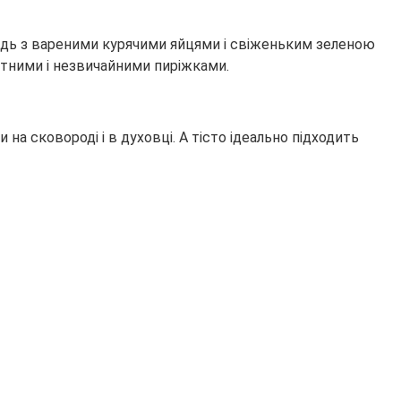
удь з вареними курячими яйцями і свіженьким зеленою
итними і незвичайними пиріжками.
а сковороді і в духовці. А тісто ідеально підходить