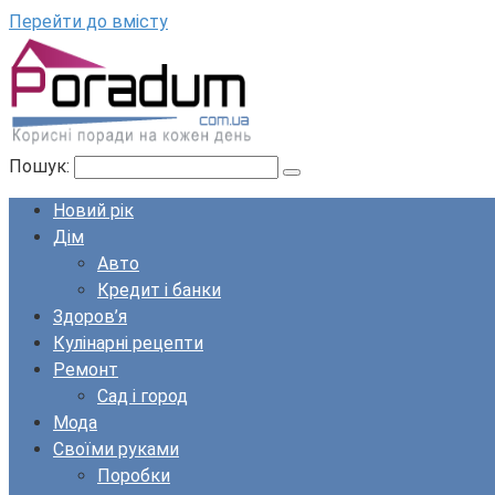
Перейти до вмісту
Пошук:
Новий рік
Дім
Авто
Кредит і банки
Здоров’я
Кулінарні рецепти
Ремонт
Сад і город
Мода
Своїми руками
Поробки