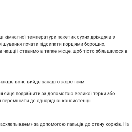
оці кімнатної температури пакетик сухих дріжджів з
розмішування почати підсипати порціями борошно,
в чашці і ставимо в тепле місце, щоб тісто збільшилося в
, інакше воно вийде занадто жорстким
і яйця подрібнити за допомогою великої терки або
м перемішати до однорідної консистенції.
«расхлапываем» за допомогою пальців до стану коржів. На