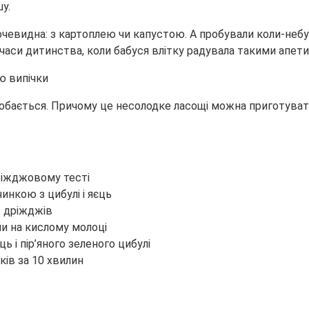
у.
очевидна: з картоплею чи капустою. А пробували коли-неб
 часи дитинства, коли бабуся влітку радувала такими апет
обається. Причому це несолодке ласощі можна приготувати н
ріжджовому тесті
инкою з цибулі і яєць
з дріжджів
ми на кислому молоці
ь і пір’яного зеленого цибулі
ів за 10 хвилин