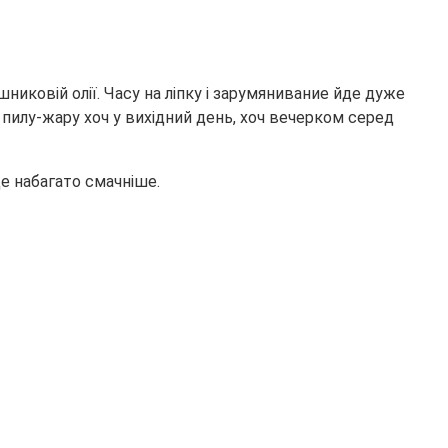
никовій олії. Часу на ліпку і зарумянивание йде дуже
з пилу-жару хоч у вихідний день, хоч вечерком серед
е набагато смачніше.