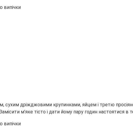
цукром, сухим дріжджовими крупинками, яйцем і третю прос
місити м’яке тісто і дати йому пару годин настоятися в те