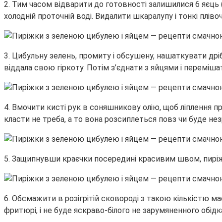
2. Тим часом відварити до готовності залишилися 6 яєць (≈
холодній проточній воді. Видалити шкаралупу і тонкі плі
3. Цибульну зелень, промиту і обсушену, нашаткувати дрі
віддала свою гіркоту. Потім з’єднати з яйцями і переміша
4. Вмочити кисті рук в соняшникову олію, щоб ліплення пр
класти не треба, а то вона розсиплеться повз чи буде не
5. Защипнувши краєчки посередині красивим швом, пиріжо
6. Обсмажити в розігрітій сковороді з такою кількістю м
фритюрі, і не буде яскраво-білого не зарумяненного обідк