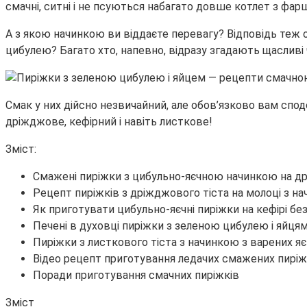
смачні, ситні і не псуються набагато довше котлет з фарш
А з якою начинкою ви віддаєте перевагу? Відповідь теж
цибулею? Багато хто, напевно, відразу згадають щасливі
Смак у них дійсно незвичайний, але обов’язково вам спод
дріжджове, кефірний і навіть листкове!
Зміст:
Смажені пиріжки з цибульно-яєчною начинкою на д
Рецепт пиріжків з дріжджового тіста на молоці з нач
Як приготувати цибульно-яєчні пиріжки на кефірі бе
Печені в духовці пиріжки з зеленою цибулею і яйця
Пиріжки з листкового тіста з начинкою з варених яєц
Відео рецепт приготування ледачих смажених пиріжк
Поради приготування смачних пиріжків
Зміст