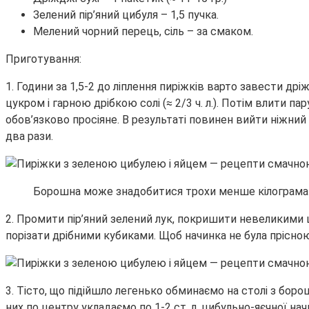
Зелений пір’яний цибуля – 1,5 пучка.
Мелений чорний перець, сіль – за смаком.
Приготування:
1. Години за 1,5-2 до ліплення пиріжків варто завести др
цукром і гарною дрібкою солі (≈ 2/3 ч. л.). Потім влити 
обов’язково просіяне. В результаті повинен вийти ніжний
два рази.
Борошна може знадобитися трохи менше кілограма – 
2. Промити пір’яний зелений лук, покришити невеликими
порізати дрібними кубиками. Щоб начинка не була прісною,
3. Тісто, що підійшло легенько обминаємо на столі з бор
них по центру укладаємо по 1-2 ст. л. цибульно-яєчної нач