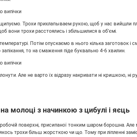
о защипуємо. Трохи прихлапываем рукою, щоб у нас вийшли 
б вони трохи расстоялись і збільшилися в об’ємі.
 температурі. Потім опускаємо в нього кілька заготовок і 
 запікання, то на смаження піде буквально 4-6 хвилин.
лонути. Але не варто їх відразу накривати ні кришкою, ні
на молоці з начинкою з цибулі і яєць
робочій поверхні, присипаної тонким шаром борошна. Але м
якось трохи більш жорсткою чи що. Тому при ліпленні замі