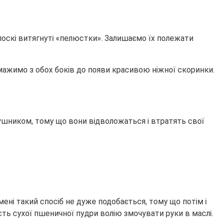
плоскі витягнуті «пелюстки». Залишаємо їх полежати
смажимо з обох боків до появи красивою ніжної скоринки.
 рушником, тому що вони відволожаться і втратять свої
ені такий спосіб не дуже подобається, тому що потім і
сть сухої пшеничної пудри волію змочувати руки в маслі.