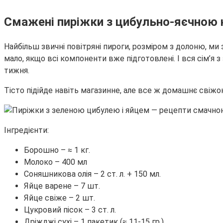
Смажені пиріжки з цибульно-яєчною 
Найбільш звичні повітряні пироги, розміром з долоню, ми
мало, якщо всі компоненти вже підготовлені. І вся сім’я
тижня.
Тісто підійде навіть магазинне, але все ж домашнє свіжо
Інгредієнти:
Борошно – ≈ 1 кг.
Молоко – 400 мл
Соняшникова олія – 2 ст. л. + 150 мл.
Яйце варене – 7 шт.
Яйце свіже – 2 шт.
Цукровий пісок – 3 ст. л.
Дріжджі сухі – 1 пакетик (≈ 11-15 гр.)