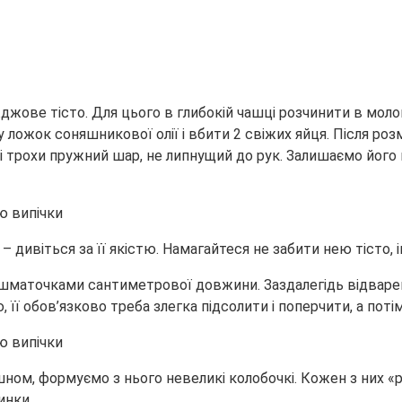
іжджове тісто. Для цього в глибокій чашці розчинити в мол
пару ложок соняшникової олії і вбити 2 свіжих яйця. Після 
 і трохи пружний шар, не липнущий до рук. Залишаємо його 
дивіться за її якістю. Намагайтеся не забити нею тісто
 шматочками сантиметрової довжини. Заздалегідь відварен
 її обов’язково треба злегка підсолити і поперчити, а поті
ошном, формуємо з нього невеликі колобочкі. Кожен з них 
инки.