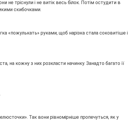
ни не тріснули і не витік весь білок. Потім остудити в
ликими скибочками.
егка «пожулькать» руками, щоб нарізка стала соковитіше і
та, на кожну з них розкласти начинку. Занадто багато її
.
пелюсточки». Так вони рівномірніше пропечуться, як у