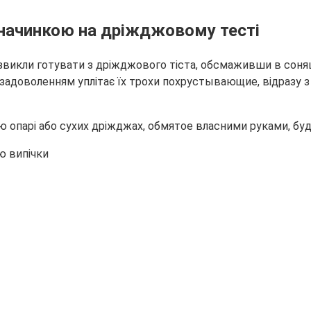
начинкою на дріжджовому тесті
 звикли готувати з дріжджового тіста, обсмаживши в соняш
 з задоволенням уплітає їх трохи похрустывающие, відразу 
ю опарі або сухих дріжджах, обмятое власними руками, буд