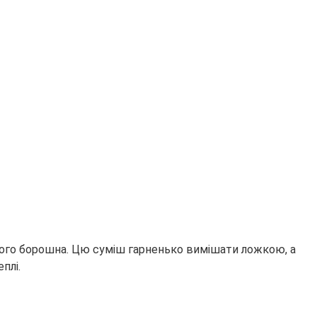
іяного борошна. Цю суміш гарненько вимішати ложкою, а
плі.