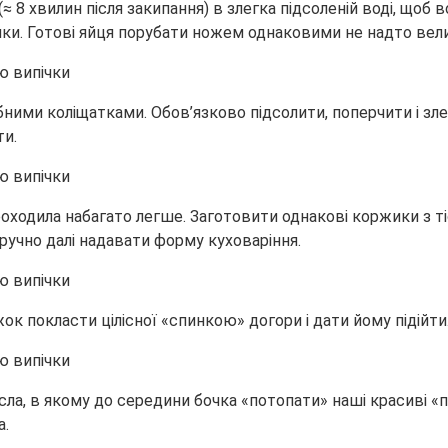
 8 хвилин після закипання) в злегка підсоленій воді, щоб во
вочки. Готові яйця порубати ножем однаковими не надто ве
бними коліщатками. Обов’язково підсолити, поперчити і зл
ти.
оходила набагато легше. Заготовити однакові коржики з тіс
зручно далі надавати форму куховаріння.
к покласти цілісної «спинкою» догори і дати йому підійти
асла, в якому до середини бочка «потопати» наші красиві «
а.