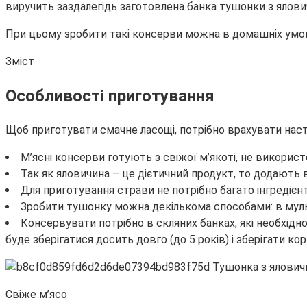
виручить заздалегідь заготовлена банка тушонки з ялови
При цьому зробити такі консерви можна в домашніх умова
Зміст
Особливості приготування
Щоб приготувати смачне ласощі, потрібно врахувати наст
М’ясні консерви готують з свіжої м’якоті, не викори
Так як яловичина – це дієтичний продукт, то додають 
Для приготування страви не потрібно багато інгредієнтів
Зробити тушонку можна декількома способами: в мульти
Консервувати потрібно в скляних банках, які необхідно
буде зберігатися досить довго (до 5 років) і зберігати кори
Свіже м’ясо