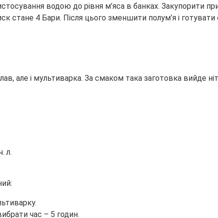
истосування водою до рівня м’яса в банках. Закупорити пр
тиск стане 4 Бари. Після цього зменшити полум’я і готуват
ав, але і мультиварка. За смаком така заготовка вийде ні
. л.
ний:
льтиварку.
ибрати час – 5 годин.