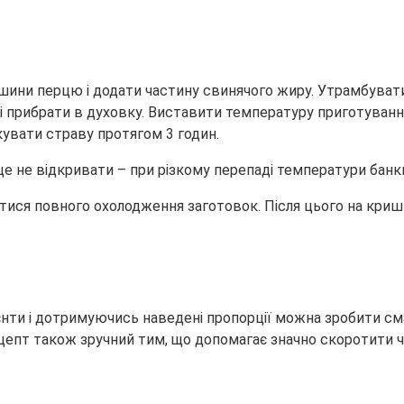
ошини перцю і додати частину свинячого жиру. Утрамбуват
і прибрати в духовку. Виставити температуру приготування 
увати страву протягом 3 годин.
е не відкривати – при різкому перепаді температури банк
тися повного охолодження заготовок. Після цього на кришк
єнти і дотримуючись наведені пропорції можна зробити см
ецепт також зручний тим, що допомагає значно скоротити ч