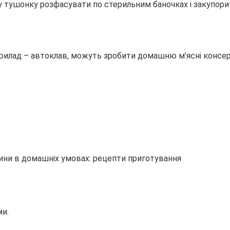
му тушонку розфасувати по стерильним баночках і закупор
і прилад – автоклав, можуть зробити домашню м’ясні консе
ми.