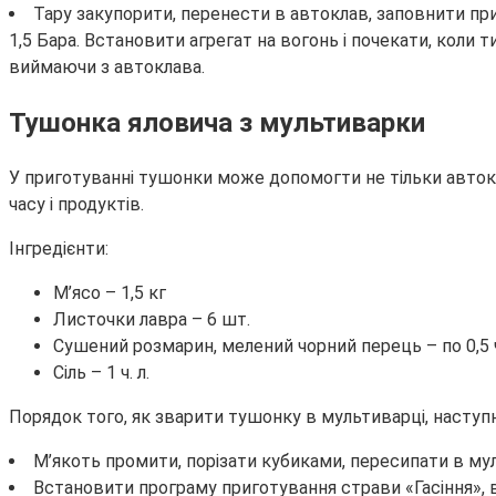
Тару закупорити, перенести в автоклав, заповнити пр
1,5 Бара. Встановити агрегат на вогонь і почекати, коли 
виймаючи з автоклава.
Тушонка яловича з мультиварки
У приготуванні тушонки може допомогти не тільки автокл
часу і продуктів.
Інгредієнти:
М’ясо – 1,5 кг
Листочки лавра – 6 шт.
Сушений розмарин, мелений чорний перець – по 0,5 ч
Сіль – 1 ч. л.
Порядок того, як зварити тушонку в мультиварці, наступ
М’якоть промити, порізати кубиками, пересипати в му
Встановити програму приготування страви «Гасіння», в