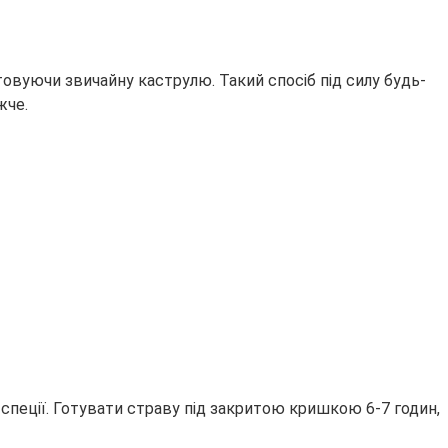
овуючи звичайну каструлю. Такий спосіб під силу будь-
жче.
спеції. Готувати страву під закритою кришкою 6-7 годин,