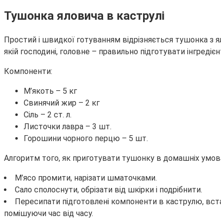
Тушонка яловича в каструлі
Простий і швидкої готуванням відрізняється тушонка з я
якій господині, головне – правильно підготувати інгреді
Компоненти:
М’якоть – 5 кг
Свинячий жир – 2 кг
Сіль – 2 ст. л.
Листочки лавра – 3 шт.
Горошини чорного перцю – 5 шт.
Алгоритм того, як приготувати тушонку в домашніх умова
М’ясо промити, нарізати шматочками.
Сало сполоснути, обрізати від шкірки і подрібнити.
Пересипати підготовлені компоненти в каструлю, вста
помішуючи час від часу.