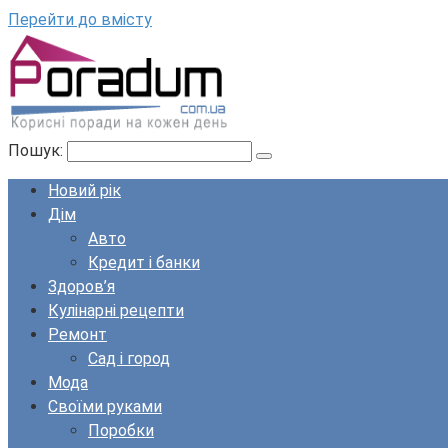
Перейти до вмісту
Пошук:
Новий рік
Дім
Авто
Кредит і банки
Здоров’я
Кулінарні рецепти
Ремонт
Сад і город
Мода
Своїми руками
Поробки