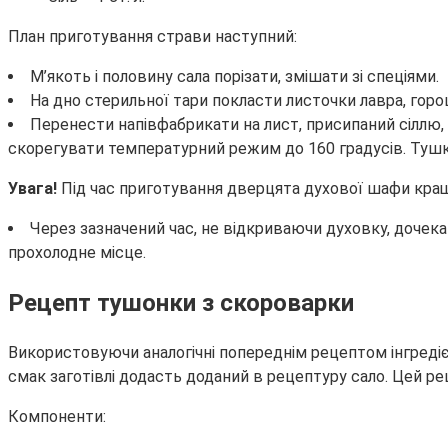
План приготування страви наступний:
М’якоть і половину сала порізати, змішати зі спеціями.
На дно стерильної тари покласти листочки лавра, гор
Перенести напівфабрикати на лист, присипаний сіллю, 
скорегувати температурний режим до 160 градусів. Тушк
Увага!
Під час приготування дверцята духової шафи кращ
Через зазначений час, не відкриваючи духовку, дочека
прохолодне місце.
Рецепт тушонки з скороварки
Використовуючи аналогічні попереднім рецептом інгреді
смак заготівлі додасть доданий в рецептуру сало. Цей р
Компоненти: