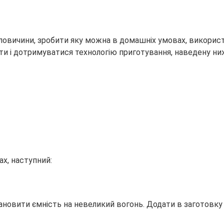
ловичини, зробити яку можна в домашніх умовах, використ
єнти і дотримуватися технологію приготування, наведену ни
х, наступний:
новити ємність на невеликий вогонь. Додати в заготовку 