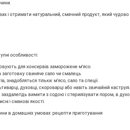
чини.
х і отримати натуральний, смачний продукт, який чудово д
упні особливості:
стовують для консервів заморожене м’ясо.
в заготовку свиняче сало чи смалець.
, знадобляться тільки: м’ясо, сало та спеції.
варці, духовці, скороварці або навіть звичайній каструлі.
 заздалегідь вимити з содою і стерилізувати пором, в дух
сні і смакові якості.