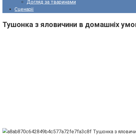
Догляд за тваринами
Сценарії
Тушонка з яловичини в домашніх умов