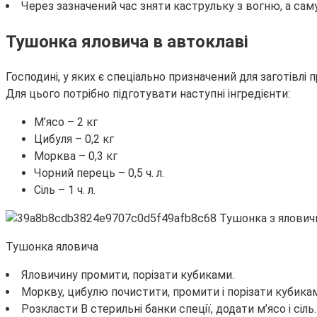
Через зазначений час зняти каструльку з вогню, а са
Тушонка яловича в автоклаві
Господині, у яких є спеціально призначений для заготівл
Для цього потрібно підготувати наступні інгредієнти:
М’ясо – 2 кг
Цибуля – 0,2 кг
Морква – 0,3 кг
Чорний перець – 0,5 ч. л.
Сіль – 1 ч. л.
Тушонка яловича
Яловичину промити, порізати кубиками.
Моркву, цибулю почистити, промити і порізати кубика
Розкласти В стерильні банки спеції, додати м’ясо і сіль.