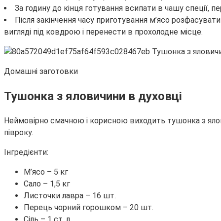
За годину до кінця готування всипати в чашу спеції, п
Після закінчення часу приготування м’ясо розфасуват
вигляді під ковдрою і перенести в прохолодне місце.
Домашні заготовки
Тушонка з яловичини в духовці
Неймовірно смачною і корисною виходить тушонка з ялов
півроку.
Інгредієнти:
М’ясо – 5 кг
Сало – 1,5 кг
Листочки лавра – 16 шт.
Перець чорний горошком – 20 шт.
Сіль – 1 ст. л.