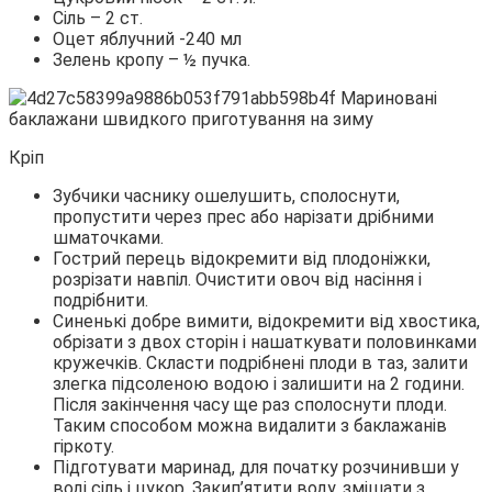
Сіль – 2 ст.
Оцет яблучний -240 мл
Зелень кропу – ½ пучка.
Кріп
Зубчики часнику ошелушить, сполоснути,
пропустити через прес або нарізати дрібними
шматочками.
Гострий перець відокремити від плодоніжки,
розрізати навпіл. Очистити овоч від насіння і
подрібнити.
Синенькі добре вимити, відокремити від хвостика,
обрізати з двох сторін і нашаткувати половинками
кружечків. Скласти подрібнені плоди в таз, залити
злегка підсоленою водою і залишити на 2 години.
Після закінчення часу ще раз сполоснути плоди.
Таким способом можна видалити з баклажанів
гіркоту.
Підготувати маринад, для початку розчинивши у
воді сіль і цукор. Закип’ятити воду, змішати з