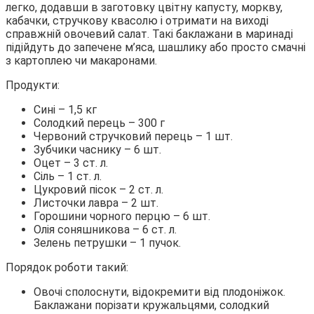
легко, додавши в заготовку цвітну капусту, моркву,
кабачки, стручкову квасолю і отримати на виході
справжній овочевий салат. Такі баклажани в маринаді
підійдуть до запечене м’яса, шашлику або просто смачні
з картоплею чи макаронами.
Продукти:
Сині – 1,5 кг
Солодкий перець – 300 г
Червоний стручковий перець – 1 шт.
Зубчики часнику – 6 шт.
Оцет – 3 ст. л.
Сіль – 1 ст. л.
Цукровий пісок – 2 ст. л.
Листочки лавра – 2 шт.
Горошини чорного перцю – 6 шт.
Олія соняшникова – 6 ст. л.
Зелень петрушки – 1 пучок.
Порядок роботи такий:
Овочі сполоснути, відокремити від плодоніжок.
Баклажани порізати кружальцями, солодкий