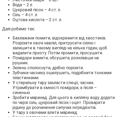
Вода – 2 л
Цукровий пісок – 4 ст. л.
Сіль – 4 ст. л.
Оцтова кислота – 2 ст. л.
Далі робимо так:
Баклажани помити, відокремити від хвостиків.
Розрізати овочі навпіл, притрусити сіллю і
залишити в такому вигляді на кілька годин, щоб
видалити гіркоту. Потім промити, просушити.
Помідори вимити, обсушити, розклавши на
рушник.
Зелень сполоснути, дрібно порізати.
Зубчики часнику ошелушить, подрібнити тонкими
пластинками.
У стерильну тару закласти спеції, часник.
Утрамбувати в ємності помідори, а після –
синенькі.
Зробити маринад. Для цього в киплячу воду додати
по черзі сіль, цукровий пісок і оцет. Проварити
рідину до розчинення сипучих інгредієнтів.
У тару з овочами влити маринад.