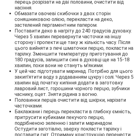
перець розрізати на дві половини, очистити від
насіння.
Обмазати овочеві скибочки з двох сторін
соняшниковою олією, перекласти на деко,
застелений пергаментним папером.
Поставити деко в нагріту до 240 градусів духовку.
Через 5 хвилин перевернути часточки на іншу
сторону і пропекти ще таку ж кількість часу. Після
цього вийняти з печі шматочки перцю, покласти на
тарілку. Зменшити температуру приготування до
180 градусів, залишити сині в духовці ще на 15-18
хвилин, поки вони не стануть м’якими.
У цей час підготувати маринад. Потрібно для цього
закип’ятити воду з додаванням цукру і солі. Через 5
хвилин від початку кипіння додати в заготовку
лавровий лист, горошини чорного перцю, зубчики
часнику, оцет. Зняти рідина з вогню.
Половинки перців очистити від шкірки, нарізати
часточками.
Баклажани і перець перекласти в глибоку ємність,
притрусити кубиками пекучого перцю,
подрібненою зеленню і залити маринадом.
Остудити заготівлю, зверху покласти тарілку і
поставити гніт. Отриману конструкцію перенести