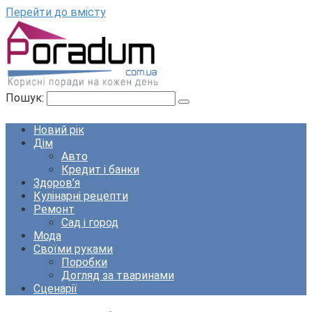
Перейти до вмісту
Пошук:
Новий рік
Дім
Авто
Кредит і банки
Здоров’я
Кулінарні рецепти
Ремонт
Сад і город
Мода
Своїми руками
Поробки
Догляд за тваринами
Сценарії