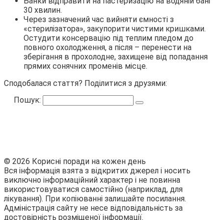
Банки відправити на пастеризацію на водяній бані
30 хвилин.
Через зазначений час вийняти ємності з
«стерилізатора», закупорити чистими кришками.
Остудити консервацію під теплим пледом до
повного охолодження, а після – перенести на
зберігання в прохолодне, захищене від попадання
прямих сонячних променів місце.
Сподобалася стаття? Поділитися з друзями:
Пошук:
© 2026 Корисні поради на кожен день
Вся інформація взята з відкритих джерел і носить
виключно інформаційний характер і не повинна
використовуватися самостійно (наприклад, для
лікування). При копіюванні залишайте посилання.
Адміністрація сайту не несе відповідальність за
достовірність розміщеної інформації.