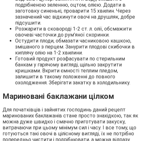
подрібненою зеленню, оцтом, олією. Додати в
заготовку синенькі, проварити 15 хвилин. Через
зазначений час відкинути овочі на друшляк, добре
підсушити.
Розжарити в сковороді 1-2 ст. л. олії, обсмажити
овочеві часточки до рум’яної скоринки.
Остудити плоди, обмазати часниковою кашкою,
змішаного з перцем. Занурити плодові скибочки в
киплячу олію на 1-2 хвилини.
Готовий продукт розфасувати по стерильним
банкам у гарячому вигляді, щільно закрутити
кришками. Вкрити ємності теплим пледом,
залишити в такому положенні до повного
охолодження. Зберігати закатку в холодильнику.
Мариновані баклажани цілком
Для початківців і зайнятих господинь даний рецепт
маринованих баклажанів стане просто знахідкою, так як
можна дуже швидко і смачно приготувати закуску,
витрачаючи при цьому мінімум сил і часу. І все тому, що
готуються такі овочі в цілісному вигляді, їх не потрібно
попередньо чистити і подрібнювати, а можна відразу