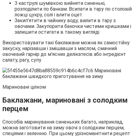
З каструлі шумівкою вийняти синенькі,
розподілити по банкам. Всипати в тару по столовій
ложці цукру, солі і влити оцет.
Закип’ятити в чайнику воду, вилити в тару з
овочами. Закупорити баночки чистими кришками і
залишити остигати в такому вигляді.
Використовувати такі баклажани можна як самостійну
закуску, нарізавши і змішавши з маслом, смачний
овочевий гарнір до м’ясних делікатесів або інгредієнт
салату, рагу, супу.
Мариновані цілком
Баклажани, мариновані з солодким
перцем
Способів маринування синеньких багато, наприклад,
можна заготовити на зиму овочі з солодким перцем,
спеціями і зеленню. При цьому урізноманітнити рецепт