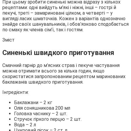
При цьому зробити синенькі можна відразу з кількох
рецептами: одні вийдуть м’які і ніжні, інші – гострі й
пекучі, треті – замариновані цілком, а четверті – у
вигляді ласих шматочків. Кожен з варіантів однозначно
знайде своїх шанувальників, і обов’язково сподобається
по смаку як членів сім’ї, так і гостям.
Зміст
Синенькі швидкого приготування
Смачний гарнір до м’ясних страв і пекуче частування
можна отримати всього за кілька годин, якщо
скористатися запропонованим рецептом маринованих
баклажанів швидкого приготування.
Інгредієнти:
Баклажани – 2 кг
Олія соняшникова 200 мл
Головка часнику – 2 шт.
Стручок гіркого перцю – 2 шт.
Вода – 2 л
Цукровий пісок – 2 ст. л.