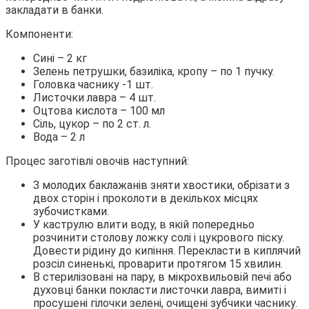
закладати в банки.
Компоненти:
Сині – 2 кг
Зелень петрушки, базиліка, кропу – по 1 пучку.
Головка часнику -1 шт.
Листочки лавра – 4 шт.
Оцтова кислота – 100 мл
Сіль, цукор – по 2 ст. л.
Вода – 2 л
Процес заготівлі овочів наступний:
З молодих баклажанів зняти хвостики, обрізати з
двох сторін і проколоти в декількох місцях
зубочистками.
У каструлю влити воду, в якій попередньо
розчинити столову ложку солі і цукрового піску.
Довести рідину до кипіння. Перекласти в киплячий
розсіл синенькі, проварити протягом 15 хвилин.
В стерилізовані на пару, в мікрохвильовій печі або
духовці банки покласти листочки лавра, вимиті і
просушені гілочки зелені, очищені зубчики часнику.