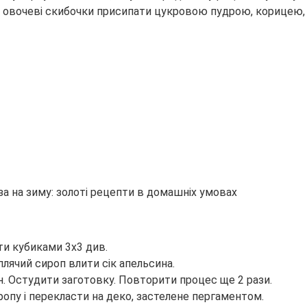
овочеві скибочки присипати цукровою пудрою, корицею, з
ати кубиками 3х3 див.
плячий сироп влити сік апельсина.
н. Остудити заготовку. Повторити процес ще 2 рази.
опу і перекласти на деко, застелене пергаментом.