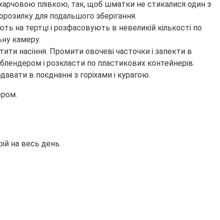
 харчовою плівкою, так, щоб шматки не стикалися один з
орозилку для подальшого зберігання.
ть на тертці і розфасовують в невеликій кількості по
ну камеру.
ити насіння. Промити овочеві часточки і запекти в
 блендером і розкласти по пластикових контейнерів.
авати в поєднанні з горіхами і курагою.
ером.
ій на весь день.