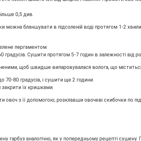
льше 0,5 див.
и можна бланшувати в підсоленій воді протягом 1-2 хвилин
телене пергаментом.
60 градусів. Сушити протягом 5-7 годин в залежності від р
неними, щоб швидше випаровувалася волога, що міститься 
о 70-80 градусів, і сушити ще 2 години.
і закрити їх кришками.
овоч з її допомогою, розклавши овочеві скибочки по підд
ну гарбуз аналогічно, як у попередньому рецепті сушену. 