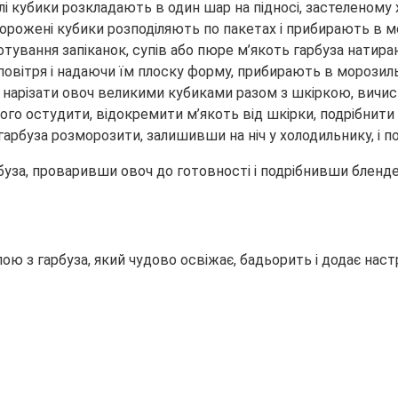
лі кубики розкладають в один шар на підносі, застеленому
морожені кубики розподіляють по пакетах і прибирають в м
ування запіканок, супів або пюре м’якоть гарбуза натираю
овітря і надаючи їм плоску форму, прибирають в морозиль
нарізати овоч великими кубиками разом з шкіркою, вичист
ього остудити, відокремити м’якоть від шкірки, подрібнити
рбуза розморозити, залишивши на ніч у холодильнику, і под
буза, проваривши овоч до готовності і подрібнивши бленд
ю з гарбуза, який чудово освіжає, бадьорить і додає настр