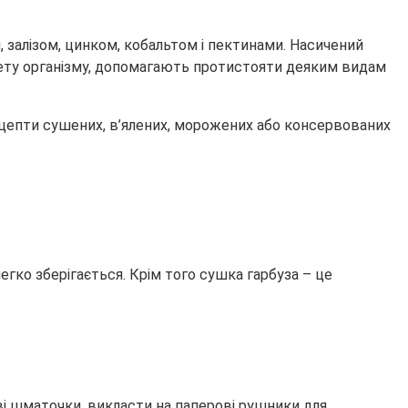
, залізом, цинком, кобальтом і пектинами. Насичений
нітету організму, допомагають протистояти деяким видам
ецепти сушених, в’ялених, морожених або консервованих
егко зберігається. Крім того сушка гарбуза – це
ві шматочки, викласти на паперові рушники для