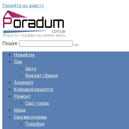
Перейти до вмісту
Пошук:
Новий рік
Дім
Авто
Кредит і банки
Здоров’я
Кулінарні рецепти
Ремонт
Сад і город
Мода
Своїми руками
Поробки