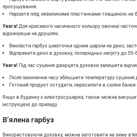
просушування.
Нарізати плід невеликими пластинками товщиною не бі
Увага!
Для красивого насиченого кольору овочеві часточк
відкинувши на друшляк.
Викласти гарбуз шматочки одним шаром на деко, зас
Відправити деко в духовку, попередньо нагріту до 55-
Увага!
Під час сушіння дверцята духовки залишити відчи
Після закінчення часу збільшити температуру сушіння д
Готовий продукт остудити, пересипати в скляні банки 
Якщо в будинку є електросушарка, також можна висушити 
інструкцією до приладу.
В’ялена гарбуз
Використовуючи духовку, можна заготовити на зиму в’яле