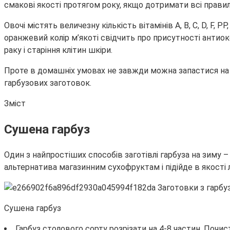
смакові якості протягом року, якщо дотримати всі правил
Овочі містять величезну кількість вітамінів А, В, С, D, F, PP
оранжевий колір м’якоті свідчить про присутності антиок
раку і старіння клітин шкіри.
Проте в домашніх умовах не завжди можна запастися на 
гарбузових заготовок.
Зміст
Сушена гарбуз
Один з найпростіших способів заготівлі гарбуза на зиму –
альтернатива магазинним сухофруктам і підійде в якості 
Сушена гарбуз
Гарбуз столового сорту розрізати на 4-8 частин. Почи