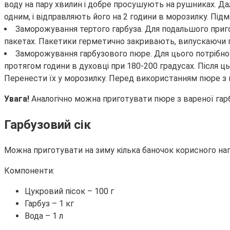
воду на пару хвилин і добре просушують на рушниках. Да
одним, і відправляють його на 2 години в морозилку. Під
Заморожування тертого гарбуза. Для подальшого пригот
пакетах. Пакетики герметично закривають, випускаючи п
Заморожування гарбузового пюре. Для цього потрібно 
протягом години в духовці при 180-200 градусах. Після ц
Перенести їх у морозилку. Перед використанням пюре з га
Увага!
Аналогічно можна приготувати пюре з вареної гар
Гарбузовий сік
Можна приготувати на зиму кілька баночок корисного напо
Компоненти:
Цукровий пісок – 100 г
Гарбуз – 1 кг
Вода – 1 л