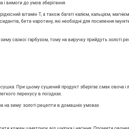
а і вимоги до умов зберігання.
, рідкісний вітамін Т, а також багаті калієм, кальцієм,
магнієм
сидантів, бета-каротину, які необхідні для посилення іму
зиму свіжої гарбузом, тому на виручку прийдуть золоті р
 сушка. При цьому сушений продукт зберігає смак овоча і л
легкого перекусу в поїздках.
стити кожен шматочок від шкірки і насіння. Промити овоче