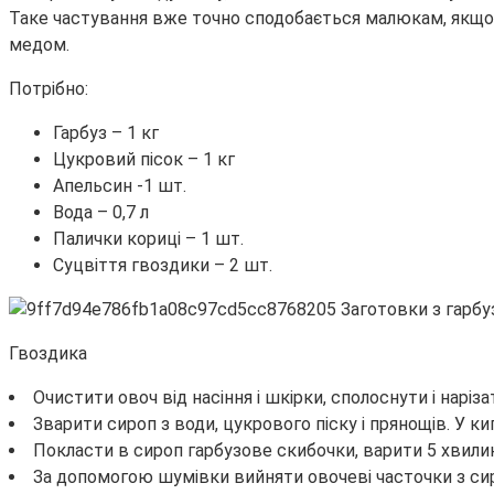
Таке частування вже точно сподобається малюкам, якщо 
медом.
Потрібно:
Гарбуз – 1 кг
Цукровий пісок – 1 кг
Апельсин -1 шт.
Вода – 0,7 л
Палички кориці – 1 шт.
Суцвіття гвоздики – 2 шт.
Гвоздика
Очистити овоч від насіння і шкірки, сполоснути і наріз
Зварити сироп з води, цукрового піску і прянощів. У ки
Покласти в сироп гарбузове скибочки, варити 5 хвили
За допомогою шумівки вийняти овочеві часточки з сир