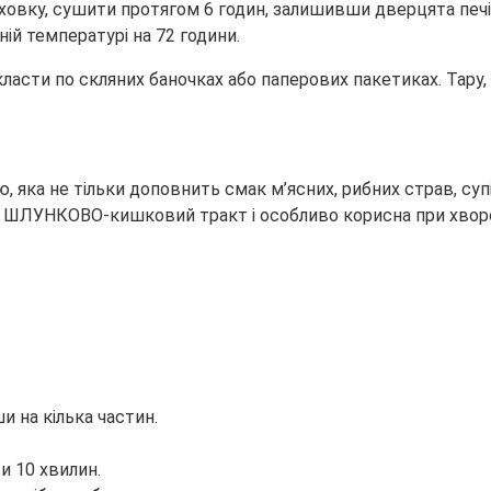
духовку, сушити протягом 6 годин, залишивши дверцята печ
ій температурі на 72 години.
ласти по скляних баночках або паперових пакетиках. Тару,
яка не тільки доповнить смак м’ясних, рибних страв, супів 
 ШЛУНКОВО-кишковий тракт і особливо корисна при хвороб
и на кілька частин.
и 10 хвилин.