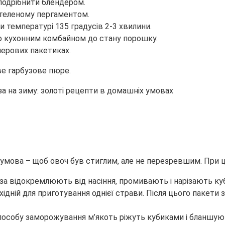
 подрібнити блендером.
стеленому пергаментом.
 температурі 135 градусів 2-3 хвилини.
 кухонним комбайном до стану порошку.
перових пакетиках.
ве гарбузове пюре.
умова – щоб овоч був стиглим, але не перезревшим. При 
за відокремлюють від насіння, промивають і нарізають к
бхідній для приготування однієї страви. Після цього паке
собу заморожування м’якоть ріжуть кубиками і бланшують 