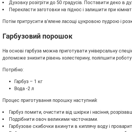
Духовку розігріти до 50 градусів. Поставити деко в 
Перекласти заготовки на піднос і залишити при кімнатн
Потім притрусити в’ялене ласощі цукровою пудрою і розк
Гарбузовий порошок
На основі гарбуза можна приготувати універсальну спецію, 
допоможе знизити рівень холестерину, поліпшити роботу
Потрібно:
Гарбуз – 1 кг
Вода -2 л
Процес приготування порошку наступний:
Гарбуз помити, очистити від шкірки і насіння, розрізавш
Подрібнити овоч великими часточками.
Гарбузове скибочки вкинути в киплячу воду і проварит