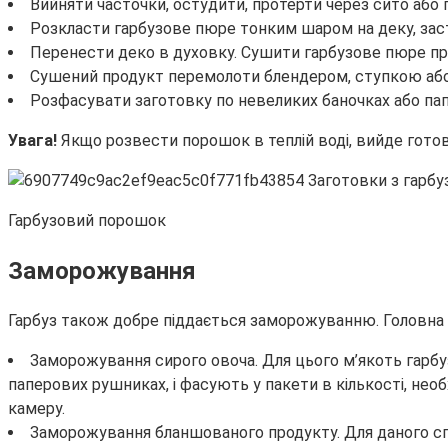
Вийняти часточки, остудити, протерти через сито або
Розкласти гарбузове пюре тонким шаром на деку, за
Перенести деко в духовку. Сушити гарбузове пюре при
Сушений продукт перемолоти блендером, ступкою або
Розфасувати заготовку по невеликих баночках або па
Увага!
Якщо розвести порошок в теплій воді, вийде гото
Гарбузовий порошок
Заморожування
Гарбуз також добре піддається заморожуванню. Головна 
Заморожування сирого овоча. Для цього м’якоть гарбу
паперових рушниках, і фасують у пакети в кількості, нео
камеру.
Заморожування бланшованого продукту. Для даного спо