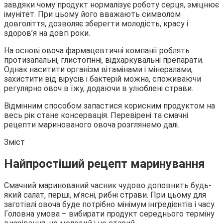
завдяки чому продукт нормалізує роботу серця, зміцнює
імунітет. При цьому його вважають символом
довголіття, дозволяє зберегти молодість, красу і
здоров’я на довгі роки.
На основі овоча фармацевтичні компанії роблять
протизапальні, глистогінні, відхаркувальні препарати.
Однак наситити організм вітамінами і мінералами,
захистити від вірусів і бактерій можна, споживаючи
регулярно овоч в їжу, додаючи в улюблені страви.
Відмінним способом запастися корисним продуктом на
весь рік стане консервація. Перевірені та смачні
рецепти маринованого овоча розглянемо далі.
Зміст
Найпростіший рецепт маринування
Смачний маринований часник чудово доповнить будь-
який салат, перші, м’ясні, рибні страви. При цьому для
заготівлі овоча буде потрібно мінімум інгредієнтів і часу.
Головна умова – вибирати продукт середнього терміну