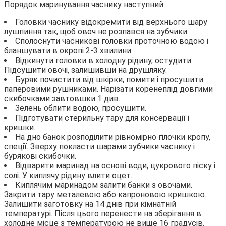
Порядок маринування часнику наступний:
Головки часнику відокремити від верхнього шару
лушпиння так, щоб овоч не розпався на зубчики.
Сполоснути часникові головки проточною водою і
бланшувати в окропі 2-3 хвилини.
Відкинути головки в холодну рідину, остудити.
Підсушити овочі, залишивши на друшляку.
Буряк почистити від шкірки, помити і просушити
паперовими рушниками. Нарізати коренеплід довгими
скибочками завтовшки 1 див.
Зелень облити водою, просушити.
Підготувати стерильну тару для консервації і
кришки.
На дно банок розподілити рівномірно гілочки кропу,
спеції. Зверху покласти шарами зубчики часнику і
бурякові скибочки.
Відварити маринад на основі води, цукрового піску і
солі. У киплячу рідину влити оцет.
Киплячим маринадом залити банки з овочами.
Закрити тару металевою або капроновою кришкою.
Залишити заготовку на 14 днів при кімнатній
температурі. Після цього перенести на зберігання в
холодне місце з температурою не вище 16 градусів.