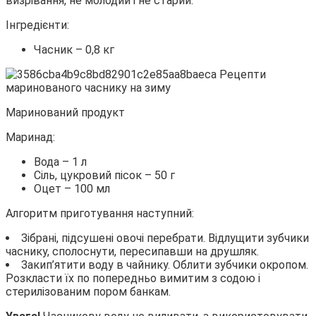
визрівання, не молодий і не старий.
Інгредієнти:
Часник – 0,8 кг
Маринований продукт
Маринад:
Вода – 1 л
Сіль, цукровий пісок – 50 г
Оцет – 100 мл
Алгоритм приготування наступний:
Зібрані, підсушені овочі перебрати. Відлущити зубчики
часнику, сполоснути, пересипавши на друшляк.
Закип’ятити воду в чайнику. Облити зубчики окропом.
Розкласти їх по попередньо вимитим з содою і
стерилізованим пором банкам.