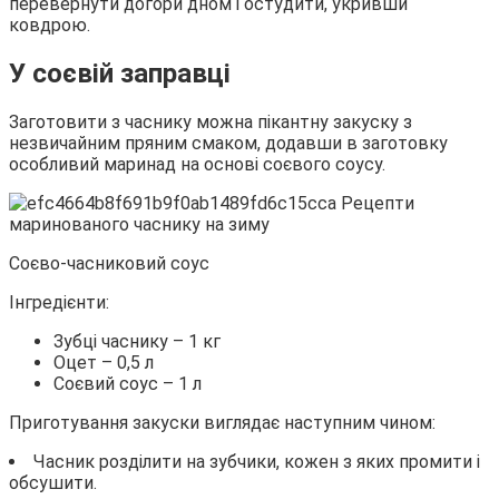
перевернути догори дном і остудити, укривши
ковдрою.
У соєвій заправці
Заготовити з часнику можна пікантну закуску з
незвичайним пряним смаком, додавши в заготовку
особливий маринад на основі соєвого соусу.
Соєво-часниковий соус
Інгредієнти:
Зубці часнику – 1 кг
Оцет – 0,5 л
Соєвий соус – 1 л
Приготування закуски виглядає наступним чином:
Часник розділити на зубчики, кожен з яких промити і
обсушити.