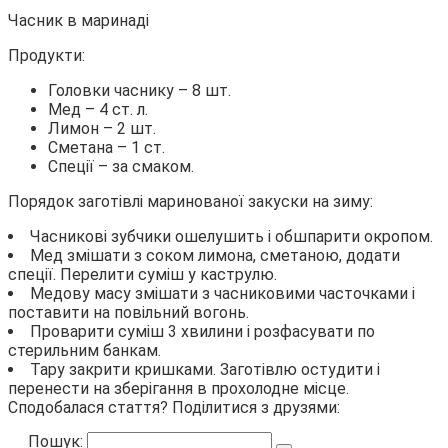
Часник в маринаді
Продукти:
Головки часнику – 8 шт.
Мед – 4 ст. л.
Лимон – 2 шт.
Сметана – 1 ст.
Спеції – за смаком.
Порядок заготівлі маринованої закуски на зиму:
Часникові зубчики ошелушить і обшпарити окропом.
Мед змішати з соком лимона, сметаною, додати
спеції. Перелити суміш у каструлю.
Медову масу змішати з часниковими часточками і
поставити на повільний вогонь.
Проварити суміш 3 хвилини і розфасувати по
стерильним банкам.
Тару закрити кришками. Заготівлю остудити і
перенести на зберігання в прохолодне місце.
Сподобалася стаття? Поділитися з друзями:
Пошук: