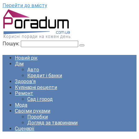
Перейти до вмісту
Пошук:
Новий рік
Дім
Авто
Кредит і банки
Здоров’я
Кулінарні рецепти
Ремонт
Сад і город
Мода
Своїми руками
Поробки
Догляд за тваринами
Сценарії