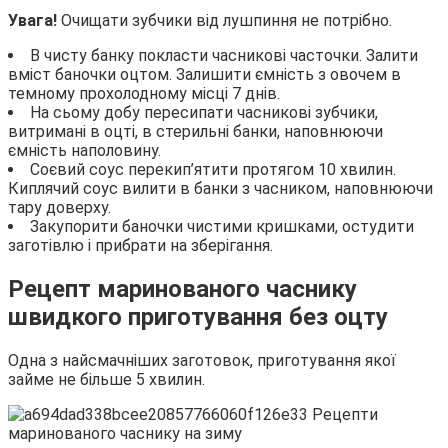
Увага!
Очищати зубчики від лушпиння не потрібно.
В чисту банку покласти часникові часточки. Залити
вміст баночки оцтом. Залишити ємність з овочем в
темному прохолодному місці 7 днів.
На сьому добу пересипати часникові зубчики,
витримані в оцті, в стерильні банки, наповнюючи
ємність наполовину.
Соєвий соус перекип’ятити протягом 10 хвилин.
Киплячий соус вилити в банки з часником, наповнюючи
тару доверху.
Закупорити баночки чистими кришками, остудити
заготівлю і прибрати на зберігання.
Рецепт маринованого часнику
швидкого приготування без оцту
Одна з найсмачніших заготовок, приготування якої
займе не більше 5 хвилин.