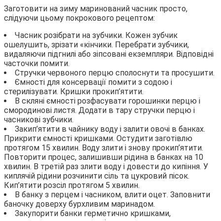
Заготовити на зиму маринований часник просто,
слідуючи цьому покрокового рецептом:
Часник розібрати на зубчики. Кожен зубчик
ошелушить, зрізати «кінчики. Перебрати зубчики,
видаляючи підгнилі або зіпсовані екземпляри. Відповідні
часточки помити.
Стручки червоного перцю сполоснути та просушити.
Ємності для консервації помити з содою і
стерилізувати. Кришки прокип’ятити.
В скляні ємності розфасувати горошинки перцю і
смородинові листя. Додати в тару стручки перцю і
часникові зубчики.
Закип’ятити в чайнику воду і залити овочі в банках.
Прикрити ємності кришками. Остудити заготівлю
протягом 15 хвилин. Воду злити і знову прокип’ятити.
Повторити процес, залишивши рідина в банках на 10
хвилин. В третій раз злити воду і довести до кипіння. У
киплячій рідини розчинити сіль та цукровий пісок.
Кип’ятити розсіл протягом 5 хвилин.
В банку з перцем і часником, влити оцет. Заповнити
баночку доверху бурхливим маринадом.
Закупорити банки герметично кришками,