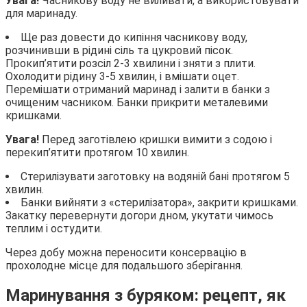
Увага!
Часникову воду не виливати, а використовувати
для маринаду.
Ще раз довести до кипіння часникову воду,
розчинивши в рідині сіль та цукровий пісок.
Прокип’ятити розсіл 2-3 хвилини і зняти з плити.
Охолодити рідину 3-5 хвилин, і вмішати оцет.
Перемішати отриманий маринад і залити в банки з
очищеним часником. Банки прикрити металевими
кришками.
Увага!
Перед заготівлею кришки вимити з содою і
перекип’ятити протягом 10 хвилин.
Стерилізувати заготовку на водяній бані протягом 5
хвилин.
Банки вийняти з «стерилізатора», закрити кришками.
Закатку перевернути догори дном, укутати чимось
теплим і остудити.
Через добу можна переносити консервацію в
прохолодне місце для подальшого зберігання.
Маринування з буряком: рецепт, як