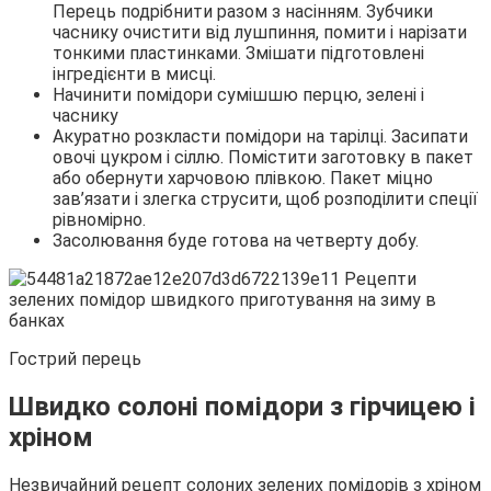
Перець подрібнити разом з насінням. Зубчики
часнику очистити від лушпиння, помити і нарізати
тонкими пластинками. Змішати підготовлені
інгредієнти в мисці.
Начинити помідори сумішшю перцю, зелені і
часнику
Акуратно розкласти помідори на тарілці. Засипати
овочі цукром і сіллю. Помістити заготовку в пакет
або обернути харчовою плівкою. Пакет міцно
зав’язати і злегка струсити, щоб розподілити спеції
рівномірно.
Засолювання буде готова на четверту добу.
Гострий перець
Швидко солоні помідори з гірчицею і
хріном
Незвичайний рецепт солоних зелених помідорів з хріном