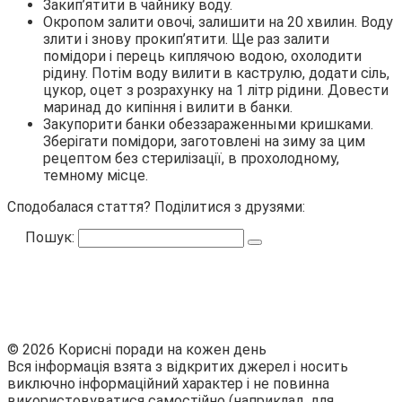
Закип’ятити в чайнику воду.
Окропом залити овочі, залишити на 20 хвилин. Воду
злити і знову прокип’ятити. Ще раз залити
помідори і перець киплячою водою, охолодити
рідину. Потім воду вилити в каструлю, додати сіль,
цукор, оцет з розрахунку на 1 літр рідини. Довести
маринад до кипіння і вилити в банки.
Закупорити банки обеззараженными кришками.
Зберігати помідори, заготовлені на зиму за цим
рецептом без стерилізації, в прохолодному,
темному місце.
Сподобалася стаття? Поділитися з друзями:
Пошук:
© 2026 Корисні поради на кожен день
Вся інформація взята з відкритих джерел і носить
виключно інформаційний характер і не повинна
використовуватися самостійно (наприклад, для