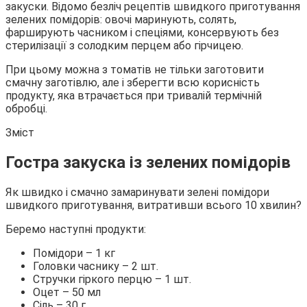
закуски. Відомо безліч рецептів швидкого приготування
зелених помідорів: овочі маринують, солять,
фарширують часником і спеціями, консервують без
стерилізації з солодким перцем або гірчицею.
При цьому можна з томатів не тільки заготовити
смачну заготівлю, але і зберегти всю корисність
продукту, яка втрачається при тривалій термічній
обробці.
Зміст
Гостра закуска із зелених помідорів
Як швидко і смачно замаринувати зелені помідори
швидкого приготування, витративши всього 10 хвилин?
Беремо наступні продукти:
Помідори – 1 кг
Головки часнику – 2 шт.
Стручки гіркого перцю – 1 шт.
Оцет – 50 мл
Сіль – 30 г