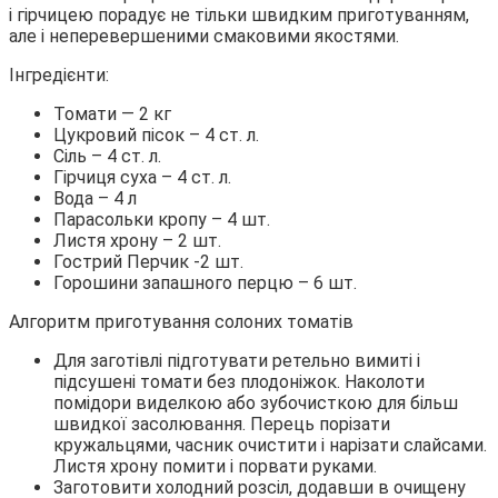
і гірчицею порадує не тільки швидким приготуванням,
але і неперевершеними смаковими якостями.
Інгредієнти:
Томати — 2 кг
Цукровий пісок – 4 ст. л.
Сіль – 4 ст. л.
Гірчиця суха – 4 ст. л.
Вода – 4 л
Парасольки кропу – 4 шт.
Листя хрону – 2 шт.
Гострий Перчик -2 шт.
Горошини запашного перцю – 6 шт.
Алгоритм приготування солоних томатів
Для заготівлі підготувати ретельно вимиті і
підсушені томати без плодоніжок. Наколоти
помідори виделкою або зубочисткою для більш
швидкої засолювання. Перець порізати
кружальцями, часник очистити і нарізати слайсами.
Листя хрону помити і порвати руками.
Заготовити холодний розсіл, додавши в очищену