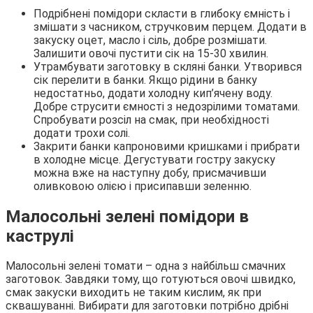
Подрібнені помідори скласти в глибоку ємність і
змішати з часником, стручковим перцем. Додати в
закуску оцет, масло і сіль, добре розмішати.
Залишити овочі пустити сік на 15-30 хвилин.
Утрамбувати заготовку в скляні банки. Утворився
сік перелити в банки. Якщо рідини в банку
недостатньо, додати холодну кип’ячену воду.
Добре струсити ємності з недозрілими томатами.
Спробувати розсіл на смак, при необхідності
додати трохи солі.
Закрити банки капроновими кришками і прибрати
в холодне місце. Дегустувати гостру закуску
можна вже на наступну добу, присмачивши
оливковою олією і присипавши зеленню.
Малосольні зелені помідори в
каструлі
Малосольні зелені томати – одна з найбільш смачних
заготовок. Завдяки тому, що готуються овочі швидко,
смак закуски виходить не таким кислим, як при
сквашуванні. Вибирати для заготовки потрібно дрібні