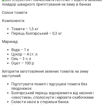
Солоні томати
Компоненти:
Томати – 1,5 кг
Перець болгарський – 0,3 кг
Маринад:
Вода – 1 л
Цукор – 4 ст. л.
Сіль – 3 ч. л.
Оцет – 100 р.
Алгоритм заготовляння зелених томатів на зиму
наступний:
Підготувати помиті і підсушені томати без
плодоніжок.
Болгарський перець відокремити від насіння і
«хвостика», сполоснути і нарізати скибочками.
Скласти овочі в стерильні банки.