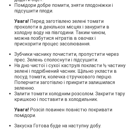
Помідори добре помити, зняти плодоніжки і
підсушити плоди.
Увага!
Перед заготівлею зелені томати
проколоти в декількох місцях і занурити в
холодну воду на півгодини. Таким чином,
можна позбутися нітратів в овочах і
прискорити процес засолювання.
Зубчики часнику почистити, пропустити через
прес. Зелень сполоснути і підсушити.
На дно чистої і сухої каструлі покласти ½ частину
зелені і подрібнений часник. Щільно укласти в
посуд томати, колечка стручкового перцю.
Поперчити заготівлю і прикрити залишилася
зеленню.
Залити томати холодним розсолом. Закрити тару
кришкою і поставити в холодильник.
Увага!
Розсіл повинен повністю покривати
помідори.
Закуска Готова буде на наступну добу.