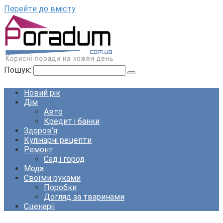
Перейти до вмісту
Пошук:
Новий рік
Дім
Авто
Кредит і банки
Здоров’я
Кулінарні рецепти
Ремонт
Сад і город
Мода
Своїми руками
Поробки
Догляд за тваринами
Сценарії