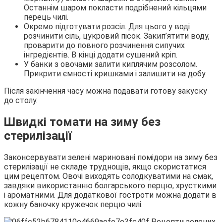
Останнім шаром покласти подрібнений кільцями
перець чилі.
Окремо підготувати розсіл. Для цього у воді
розчинити сіль, цукровий пісок. Закип’ятити воду,
проварити до повного розчинення сипучих
інгредієнтів. В кінці додати сушений кріп.
У банки з овочами залити киплячим розсолом.
Прикрити ємності кришками і залишити на добу.
Після закінчення часу можна подавати готову закуску
до столу.
Швидкі томати на зиму без
стерилізації
Законсервувати зелені мариновані помідори на зиму без
стерилізації не складе труднощів, якщо скористатися
цим рецептом. Овочі виходять солодкуватими на смак,
завдяки використанню болгарського перцю, хрусткими
і ароматними. Для додаткової гостроти можна додати в
кожну баночку кружечок перцю чилі.