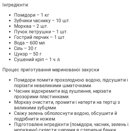
Інгредієнти:
Помідори – 1 кг
Зубчики часнику – 10 шт.
Морква – 2 шт.
Пучок петрушки – 1 шт.
Гострий перчик – 1 шт.
Вода – 600 мл
Сіль – 30 г
Цукор – 50 г
Сушений кріп – 1 ч. л.
Процес приготування маринованої закуски
Помідори помити прохолодною водою, підсушити і
порізати невеликими шматочками.
Часник відокремити від лушпиння, нарізати
прозорими пластинками.
Моркву очистити, промити і натерти на тертці з
великими зубцями.
Свіжу зелень обполоснути водою, обсушити й
подрібнити ножем.
Підготовлені інгредієнти (помідори, часник, зелень і
морквину) скласти шарами в стерильні банки.