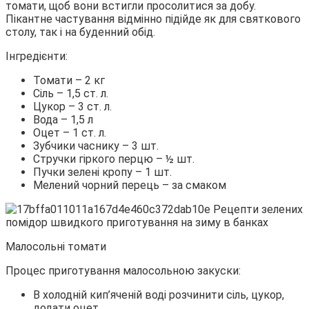
томати, щоб вони встигли просолитися за добу.
Пікантне частування відмінно підійде як для святкового
столу, так і на буденний обід.
Інгредієнти:
Томати – 2 кг
Сіль – 1,5 ст. л.
Цукор – 3 ст. л.
Вода – 1,5 л
Оцет – 1 ст. л.
Зубчики часнику – 3 шт.
Стручки гіркого перцю – ½ шт.
Пучки зелені кропу – 1 шт.
Мелений чорний перець – за смаком
Малосольні томати
Процес приготування малосольною закуски:
В холодній кип’яченій воді розчинити сіль, цукор,
додати оцет.