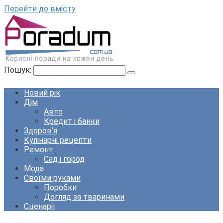
Перейти до вмісту
Пошук:
Новий рік
Дім
Авто
Кредит і банки
Здоров’я
Кулінарні рецепти
Ремонт
Сад і город
Мода
Своїми руками
Поробки
Догляд за тваринами
Сценарії