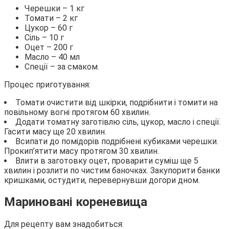
Черешки – 1 кг
Томати – 2 кг
Цукор – 60 г
Сіль – 10 г
Оцет – 200 г
Масло – 40 мл
Спеції – за смаком.
Процес приготування:
Томати очистити від шкірки, подрібнити і томити на
повільному вогні протягом 60 хвилин.
Додати томатну заготівлю сіль, цукор, масло і спеції.
Гасити масу ще 20 хвилин.
Всипати до помідорів подрібнені кубиками черешки.
Прокип’ятити масу протягом 30 хвилин.
Влити в заготовку оцет, проварити суміш ще 5
хвилин і розлити по чистим баночках. Закупорити банки
кришками, остудити, перевернувши догори дном.
Мариновані кореневища
Для рецепту вам знадобиться: