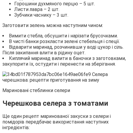
Горошини духмяного перцю – 5 шт.
Листи лавра – 2 шт.
Зубчики часнику – 3 шт.
Заготовити зелень можна наступним чином:
Вимити стебла, обсушити і нарізати брусочками.
В чисті банки розкласти зелені стебельця і спеції.
Відварити маринад, розчинивши у воді цукор і сіль.
Після закипання влити в рідину оцет.
Киплячий маринад вилити в баночки з заготовками,
закупорити їх, остудити і перенести на зберігання.
Мариновані стеблинки селери
Черешкова селера з томатами
Ще один рецепт маринованої закуски з селери і
помідорів передбачає використання наступних
інгредієнтів: