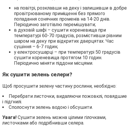
на повітрі, розклавши на деку і залишивши в добре
провітрюваному приміщенні без прямого
попадання сонячних променів на 14-20 днів.
Періодично заготівлю перемішувати;
в духовій шафі – сушити кореневища при
температурі 60-70 градусів, розмістивши рівним
шаром на деку при відкритих дверцятах. Час
сушіння – 6-7 годин;
у електросушарці – при температурі 50 градусів
сушити кореневища протягом 10 годин.
Періодично міняти піддони місцями.
Як сушити зелень селери?
Щоб просушити зелену частину рослини, необхідно:
Перебрати листочки, видаляючи пожовклі, повядшие
і підгнилі.
Сполоснути зелень водою і обсушити.
Увага!
Сушити зелень можна цілими гілочками,
листочками або подрібнивши селера.