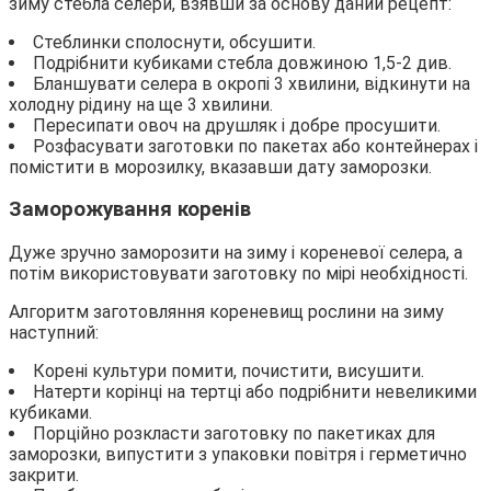
зиму стебла селери, взявши за основу даний рецепт:
Стеблинки сполоснути, обсушити.
Подрібнити кубиками стебла довжиною 1,5-2 див.
Бланшувати селера в окропі 3 хвилини, відкинути на
холодну рідину на ще 3 хвилини.
Пересипати овоч на друшляк і добре просушити.
Розфасувати заготовки по пакетах або контейнерах і
помістити в морозилку, вказавши дату заморозки.
Заморожування коренів
Дуже зручно заморозити на зиму і кореневої селера, а
потім використовувати заготовку по мірі необхідності.
Алгоритм заготовляння кореневищ рослини на зиму
наступний:
Корені культури помити, почистити, висушити.
Натерти корінці на тертці або подрібнити невеликими
кубиками.
Порційно розкласти заготовку по пакетиках для
заморозки, випустити з упаковки повітря і герметично
закрити.