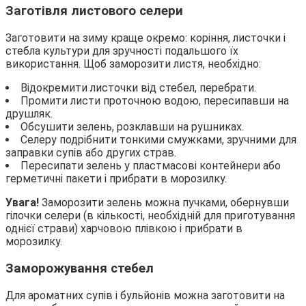
Заготівля листового селери
Заготовити на зиму краще окремо: коріння, листочки і
стебла культури для зручності подальшого їх
використання. Щоб заморозити листя, необхідно:
Відокремити листочки від стебел, перебрати.
Промити листи проточною водою, пересипавши на
друшляк.
Обсушити зелень, розклавши на рушниках.
Селеру подрібнити тонкими смужками, зручними для
заправки супів або других страв.
Пересипати зелень у пластмасові контейнери або
герметичні пакети і прибрати в морозилку.
Увага!
Заморозити зелень можна пучками, обернувши
гілочки селери (в кількості, необхідній для приготування
однієї страви) харчовою плівкою і прибрати в
морозилку.
Заморожування стебел
Для ароматних супів і бульйонів можна заготовити на