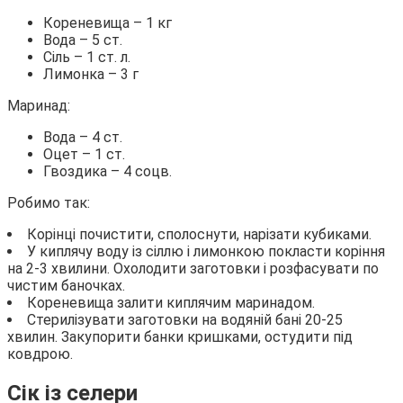
Кореневища – 1 кг
Вода – 5 ст.
Сіль – 1 ст. л.
Лимонка – 3 г
Маринад:
Вода – 4 ст.
Оцет – 1 ст.
Гвоздика – 4 соцв.
Робимо так:
Корінці почистити, сполоснути, нарізати кубиками.
У киплячу воду із сіллю і лимонкою покласти коріння
на 2-3 хвилини. Охолодити заготовки і розфасувати по
чистим баночках.
Кореневища залити киплячим маринадом.
Стерилізувати заготовки на водяній бані 20-25
хвилин. Закупорити банки кришками, остудити під
ковдрою.
Сік із селери