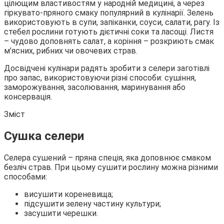
цілющим властивостям у народній медицині, а через
гіркувато-пряного смаку популярний в кулінарії. Зелень
використовують в супи, запіканки, соуси, салати, рагу. Із
стебел рослини готують дієтичні соки та ласощі. Листя
–
чудово доповнять салат, а коріння – розкриють смак
м’ясних, рибних чи овочевих страв.
Досвідчені кулінари радять зробити з селери заготівлі
про запас, використовуючи різні способи: сушіння,
заморожування, засолювання, маринування або
консервація.
Зміст
Сушка селери
Селера сушений – пряна спеція, яка доповнює смаком
безліч страв. При цьому сушити рослину можна різними
способами:
висушити кореневища;
підсушити зелену частину культури;
засушити черешки.