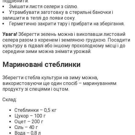
подрібнити.
Змішати листя селери з сіллю.
Утрамбувати заготовку в стерильні баночки і
залишити в теплі до появи соку.
Герметично закрити тару і прибрати на зберігання.
Увага!
Зберегти зелень можна і викопавши листовий
селера разом з коренем і земляною грудкою. Посадити
культуру в підвалі або іншому прохолодному місці і до
середини зими можна знімати урожай.
Мариновані стеблинки
Зберегти стебла культури на зиму можна,
використовуючи ще один спосіб – маринуванням
продукту зі спеціями і оцтом.
Склад:
Стеблинки – 0,5 кг
Цукор – 100 г
Оцет – 200 г
Сіль – 40 г
Вода – 0,8 л