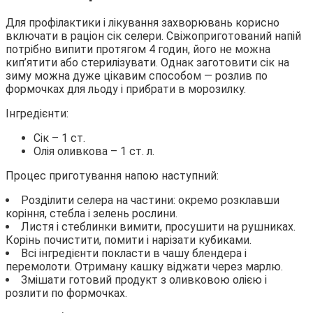
Для профілактики і лікування захворювань корисно
включати в раціон сік селери. Свіжоприготований напій
потрібно випити протягом 4 годин, його не можна
кип’ятити або стерилізувати. Однак заготовити сік на
зиму можна дуже цікавим способом — розлив по
формочках для льоду і прибрати в морозилку.
Інгредієнти:
Сік – 1 ст.
Олія оливкова – 1 ст. л.
Процес приготування напою наступний:
Розділити селера на частини: окремо розклавши
коріння, стебла і зелень рослини.
Листя і стеблинки вимити, просушити на рушниках.
Корінь почистити, помити і нарізати кубиками.
Всі інгредієнти покласти в чашу блендера і
перемолоти. Отриману кашку віджати через марлю.
Змішати готовий продукт з оливковою олією і
розлити по формочках.