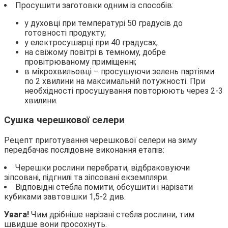
Просушити заготовки одним із способів:
у духовці при температурі 50 градусів до
готовності продукту;
у електросушарці при 40 градусах;
на свіжому повітрі в темному, добре
провітрюваному приміщенні;
в мікрохвильовці – просушуючи зелень партіями
по 2 хвилини на максимальній потужності. При
необхідності просушування повторюють через 2-3
хвилини.
Сушка черешкової селери
Рецепт приготування черешкової селери на зиму
передбачає послідовне виконання етапів:
Черешки рослини перебрати, відбраковуючи
зіпсовані, підгнилі та зіпсовані екземпляри.
Відповідні стебла помити, обсушити і нарізати
кубиками завтовшки 1,5-2 див.
Увага!
Чим дрібніше нарізані стебла рослини, тим
швидше вони просохнуть.