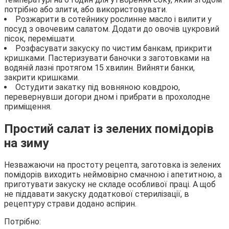
потрібно або злити, або використовувати.
Розжарити в сотейнику рослинне масло і вилити у
посуд з овочевим салатом. Додати до овочів цукровий
пісок, перемішати.
Розфасувати закуску по чистим банкам, прикрити
кришками. Пастеризувати баночки з заготовками на
водяній лазні протягом 15 хвилин. Вийняти банки,
закрити кришками.
Остудити закатку під вовняною ковдрою,
перевернувши догори дном і прибрати в прохолодне
приміщення.
Простий салат із зелених помідорів
на зиму
Незважаючи на простоту рецепта, заготовка із зелених
помідорів виходить неймовірно смачною і апетитною, а
приготувати закуску не складе особливої праці. А щоб
не піддавати закуску додаткової стерилізації, в
рецептуру страви додано аспірин.
Потрібно: