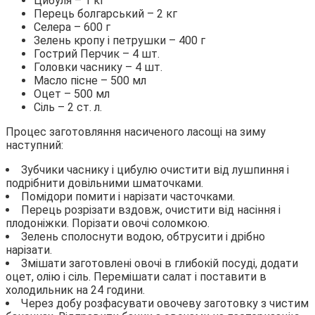
Цибуля – 1 кг
Перець болгарський – 2 кг
Селера – 600 г
Зелень кропу і петрушки – 400 г
Гострий Перчик – 4 шт.
Головки часнику – 4 шт.
Масло пісне – 500 мл
Оцет – 500 мл
Сіль – 2 ст. л.
Процес заготовляння насиченого ласощі на зиму
наступний:
Зубчики часнику і цибулю очистити від лушпиння і
подрібнити довільними шматочками.
Помідори помити і нарізати часточками.
Перець розрізати вздовж, очистити від насіння і
плодоніжки. Порізати овочі соломкою.
Зелень сполоснути водою, обтрусити і дрібно
нарізати.
Змішати заготовлені овочі в глибокій посуді, додати
оцет, олію і сіль. Перемішати салат і поставити в
холодильник на 24 години.
Через добу розфасувати овочеву заготовку з чистим