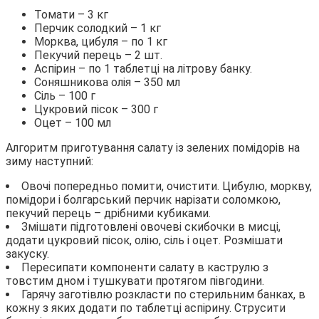
Томати – 3 кг
Перчик солодкий – 1 кг
Морква, цибуля – по 1 кг
Пекучий перець – 2 шт.
Аспірин – по 1 таблетці на літрову банку.
Соняшникова олія – 350 мл
Сіль – 100 г
Цукровий пісок – 300 г
Оцет – 100 мл
Алгоритм приготування салату із зелених помідорів на
зиму наступний:
Овочі попередньо помити, очистити. Цибулю, моркву,
помідори і болгарський перчик нарізати соломкою,
пекучий перець – дрібними кубиками.
Змішати підготовлені овочеві скибочки в мисці,
додати цукровий пісок, олію, сіль і оцет. Розмішати
закуску.
Пересипати компоненти салату в каструлю з
товстим дном і тушкувати протягом півгодини.
Гарячу заготівлю розкласти по стерильним банках, в
кожну з яких додати по таблетці аспірину. Струсити