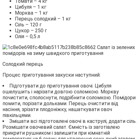
Томати – 4 кг
Цибуля – 1 кг
Морква – 1 кг
Перець солодкий – 1 кг
Сіль – 120 г
Цукор – 250 г
Олія – 0,5 л
Солодкий перець
Процес приготування закуски наступний:
Підготувати до приготування овочі. Цибуля
ошелушить і нарізати довгою соломкою. Моркву
почистити, сполоснути, подрібнити соломкою. Помідори
помити, порізати дольками. Перець очистити від
насіння, зрізати плодоніжку, нашаткувати овоч
півкільцями.
Змішати всі підготовлені овочі в каструлі, додати сіль.
Розмішати овочевий салат. Ємність із заготівлею
прикрити рушником і залишити при кімнатній
температурі на 6 годин для утворення соку, який згодом