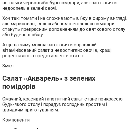
не тільки червоні або бурі помідори, але і заготовити
недоспелые зелені овочі.
Хоч такі томати і не споживають в їжу в сирому вигляді,
але мариновані, солоні або квашені
зелені помідори
стануть прекрасним доповненням до святкового столу
або буденної обіду.
А ще на зиму можна заготовити справжній
вітамінізований салат з недостиглих овочів, кращі
рецепти якого представлені в статті.
Зміст
Салат «Акварель» з зелених
помідорів
Смачний, красивий і апетитний салат стане прикрасою
будь-якого столу і порадує господинь простим і
швидким приготуванням.
Компоненти: