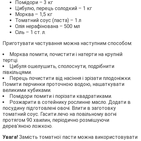
Помідори – 3 кг
Цибулю, перець солодкий – 1 кг
Морква – 1,5 кг
Томатний соус (паста) – 1 л
Олія нерафінована – 500 мл
Сіль – 1 ст. л.
Приготувати частування можна наступним способом:
Морква помити, почистити і натерти на крупній
тертці.
Цибуля ошелушить, сполоснути, подрібнити
півкільцями.
Перець почистити від насіння і зрізати плодоніжки.
Помити перчинки проточною водою, нашаткувати
великими кубиками.
Помідори помити і порізати квадратиками.
Розжарити в сотейнику рослинне масло. Додати в
посудину підготовлені овочі. Влити в заготовку
томатний соус. Гасити лечо на повільному вогні
протягом 90 хвилин, періодично розмішуючи
дерев’яною ложкою.
Увага!
Замість томатної пасти можна використовувати