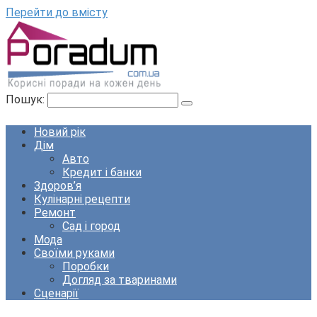
Перейти до вмісту
Пошук:
Новий рік
Дім
Авто
Кредит і банки
Здоров’я
Кулінарні рецепти
Ремонт
Сад і город
Мода
Своїми руками
Поробки
Догляд за тваринами
Сценарії