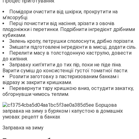
Процес приготування:
Помідори очистити від шкірки, прокрутити на
м’ясорубці.
Перці почистити від насіння, зрізати з овочів
плодоніжки і перетинки. Подрібнити інгредієнт дрібними
кубиками.
Зелень кропу, петрушки сполоснути, дрібно порізати.
Змішати підготовлені інгредієнти в мисці, додати сіль.
Перелити масу в толстодонную каструлю, довести
до кипіння.
Заправку кип’ятити до тих пір, поки не піде піна.
Варити суміш до консистенції густої томатної пасти.
Розлити заготовку з пастеризованим банкам і
відразу ж закрити кришками.
Перевернути тару кришкою вниз, остудити закатку,
обгорнувши чимось теплим.
Заправка на зиму