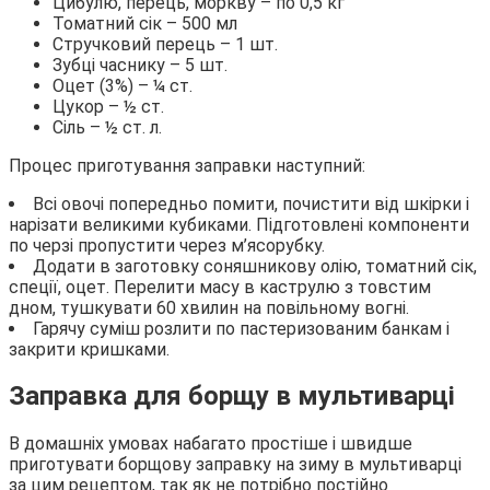
Цибулю, перець, моркву – по 0,5 кг
Томатний сік – 500 мл
Стручковий перець – 1 шт.
Зубці часнику – 5 шт.
Оцет (3%) – ¼ ст.
Цукор – ½ ст.
Сіль – ½ ст. л.
Процес приготування заправки наступний:
Всі овочі попередньо помити, почистити від шкірки і
нарізати великими кубиками. Підготовлені компоненти
по черзі пропустити через м’ясорубку.
Додати в заготовку соняшникову олію, томатний сік,
спеції, оцет. Перелити масу в каструлю з товстим
дном, тушкувати 60 хвилин на повільному вогні.
Гарячу суміш розлити по пастеризованим банкам і
закрити кришками.
Заправка для борщу в мультиварці
В домашніх умовах набагато простіше і швидше
приготувати борщову заправку на зиму в мультиварці
за цим рецептом, так як не потрібно постійно