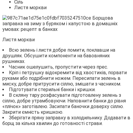
Сіль
Листя моркви
Листя моркви
Всю зелень і листя добре помити, поклавши на
друшляк. Обсушити компоненти на бавовняних
рушниках.
Часник ошелушить, пропустити через прес.
Кріп і петрушку відокремити від хвостиків, порвати
руками або подрібнити ножем. Пересипати зелень в
миску, добре притрусити сіллю, змішати з часником.
Підготувати стерильні банки і кришки.
В скляну тару розфасувати підготовлену зелень з
сіллю, добре утрамбовуючи. Наповнити банки до рівня
«плічок» заготівлею. Засипати баночки доверху сіллю.
Закрити ємність кришкою.
Зберігати пряну заправку в холодильнику. Додавати в
борщ за кілька хвилин до готовності страви.