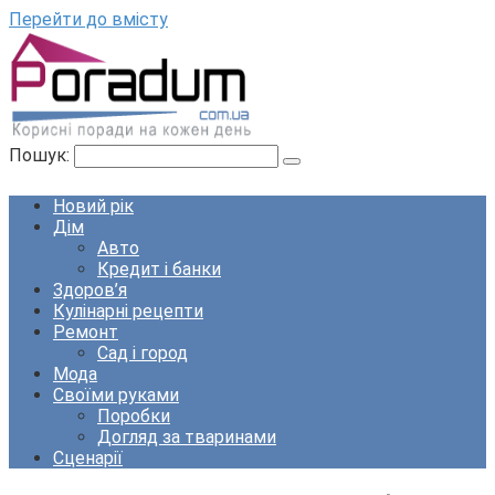
Перейти до вмісту
Пошук:
Новий рік
Дім
Авто
Кредит і банки
Здоров’я
Кулінарні рецепти
Ремонт
Сад і город
Мода
Своїми руками
Поробки
Догляд за тваринами
Сценарії