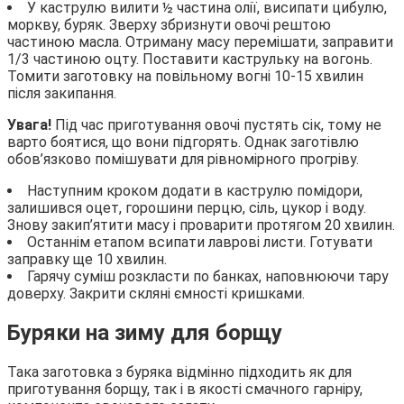
У каструлю вилити ½ частина олії, висипати цибулю,
моркву, буряк. Зверху збризнути овочі рештою
частиною масла. Отриману масу перемішати, заправити
1/3 частиною оцту. Поставити каструльку на вогонь.
Томити заготовку на повільному вогні 10-15 хвилин
після закипання.
Увага!
Під час приготування овочі пустять сік, тому не
варто боятися, що вони підгорять. Однак заготівлю
обов’язково помішувати для рівномірного прогріву.
Наступним кроком додати в каструлю помідори,
залишився оцет, горошини перцю, сіль, цукор і воду.
Знову закип’ятити масу і проварити протягом 20 хвилин.
Останнім етапом всипати лаврові листи. Готувати
заправку ще 10 хвилин.
Гарячу суміш розкласти по банках, наповнюючи тару
доверху. Закрити скляні ємності кришками.
Буряки на зиму для борщу
Така заготовка з буряка відмінно підходить як для
приготування борщу, так і в якості смачного гарніру,