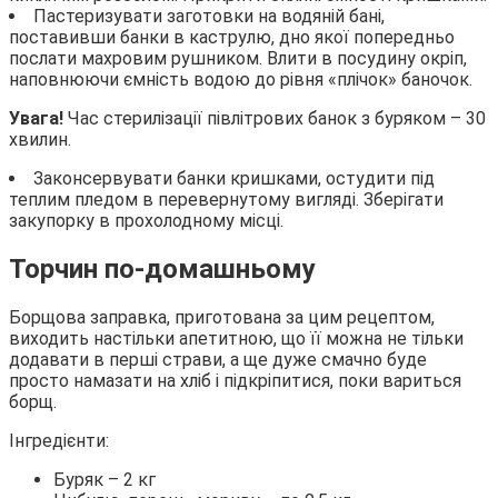
Пастеризувати заготовки на водяній бані,
поставивши банки в каструлю, дно якої попередньо
послати махровим рушником. Влити в посудину окріп,
наповнюючи ємність водою до рівня «плічок» баночок.
Увага!
Час стерилізації півлітрових банок з буряком – 30
хвилин.
Законсервувати банки кришками, остудити під
теплим пледом в перевернутому вигляді. Зберігати
закупорку в прохолодному місці.
Торчин по-домашньому
Борщова заправка, приготована за цим рецептом,
виходить настільки апетитною, що її можна не тільки
додавати в перші страви, а ще дуже смачно буде
просто намазати на хліб і підкріпитися, поки вариться
борщ.
Інгредієнти:
Буряк – 2 кг