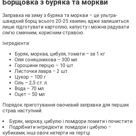
Борщовка з буряка та моркви
Заправка на зиму з буряка та моркви – це ультра-
швидкий борщ всього 20-25 хвилин, адже залишиться
лише підготувати картоплю, капусту і можна радувати
сім’ю смачним, корисним стравою.
Інгредієнти:
Буряк, морква, цибуля, томати – за 1 кг
Олія соняшникова – 300 мл
Горошини перцю – 10 шт.
Листочки лавра – 2 шт.
Цукор – 100 г
Сіль – 2,5 ст. л.
Вода – 70 мл
Оцет – 50 мл
Порядок приготування овочевий заправки для перших
страв наступний:
Буряк, моркву, цибулю і помідори помити і почистити.
Подрібнити інгредієнти: помідори і цибулю –
кубиками, інші овочі натерти на тертці.