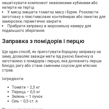
нашаткувати компонент невеликими кубиками або
натерти на тертці.
У мисці змішати томатну масу і буряк. Розкласти
заготовку з пластмасових контейнерах або пакетах для
заморозки, герметично закрити.
Прибрати заправку в морозильну камеру для
подальшого зберігання.
Заправка з помідорів і перцю
Ще один спосіб, як приготувати борщову заправку на
зиму, дозволяє завжди мати під рукою баночку із
заготівлею з помідорів і перцю, яка доповнить перше
блюдо, рагу або стане смачним соусом для м’ясних
страв.
Інгредієнти:
Томати – 2,5 кг
Перець – 0,5 кг
Зелень – 1 пучок
Сіль – 0,5 ст. л.