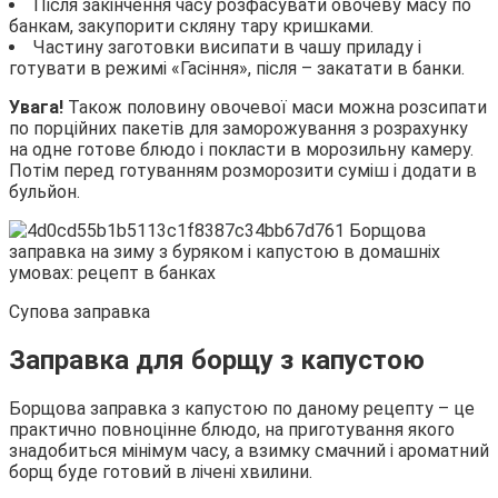
Після закінчення часу розфасувати овочеву масу по
банкам, закупорити скляну тару кришками.
Частину заготовки висипати в чашу приладу і
готувати в режимі «Гасіння», після – закатати в банки.
Увага!
Також половину овочевої маси можна розсипати
по порційних пакетів для заморожування з розрахунку
на одне готове блюдо і покласти в морозильну камеру.
Потім перед готуванням розморозити суміш і додати в
бульйон.
Супова заправка
Заправка для борщу з капустою
Борщова заправка з капустою по даному рецепту – це
практично повноцінне блюдо, на приготування якого
знадобиться мінімум часу, а взимку смачний і ароматний
борщ буде готовий в лічені хвилини.