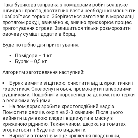
Така бурякова заправка з помідорами робиться дуже
швидко і просто, достатньо взяти необхідні компоненти
і озброїтися теркою. Зберігається заготівля в морозилці
протягом року, і, звичайно ж, значно прискорює процес
приготування страви. Залишиться тільки розморозити
овочеву суміш і додати в борщ.
Буде потрібно для приготування:
Помідори – 1 кг
Буряк – 0,5 кг
Алгоритм заготовляння наступний:
Буряк вимити зі щіткою, очистити від шкірки, гички і
«хвостика». Сполоснути овоч, промокнути паперовими
рушниками. Подрібнити коренеплід за допомогою терки
з великими зубцями.
На помідорах зробити хрестоподібний надріз.
Помістити овочі в окріп на 2-3 хвилини. Після цього
вийняти шумівкою плоди і відкинути в миску з
крижаною рідиною. Таким чином, шкірка на томатах
згорнеться і її буде легко видалити.
Вирізати з томатів місце кріплення плодоніжки,