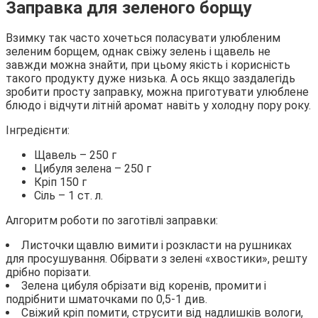
Заправка для зеленого борщу
Взимку так часто хочеться поласувати улюбленим
зеленим борщем, однак свіжу зелень і щавель не
завжди можна знайти, при цьому якість і корисність
такого продукту дуже низька. А ось якщо заздалегідь
зробити просту заправку, можна приготувати улюблене
блюдо і відчути літній аромат навіть у холодну пору року.
Інгредієнти:
Щавель – 250 г
Цибуля зелена – 250 г
Кріп 150 г
Сіль – 1 ст. л.
Алгоритм роботи по заготівлі заправки:
Листочки щавлю вимити і розкласти на рушниках
для просушування. Обірвати з зелені «хвостики», решту
дрібно порізати.
Зелена цибуля обрізати від коренів, промити і
подрібнити шматочками по 0,5-1 див.
Свіжий кріп помити, струсити від надлишків вологи,