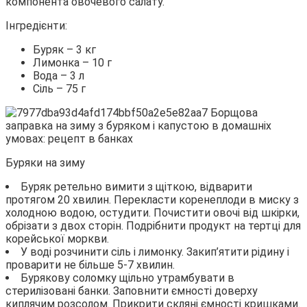
компонента овочевого салату.
Інгредієнти:
Буряк – 3 кг
Лимонка – 10 г
Вода – 3 л
Сіль – 75 г
Буряки на зиму
Буряк ретельно вимити з щіткою, відварити
протягом 20 хвилин. Перекласти коренеплоди в миску з
холодною водою, остудити. Почистити овочі від шкірки,
обрізати з двох сторін. Подрібнити продукт на тертці для
корейської моркви.
У воді розчинити сіль і лимонку. Закип’ятити рідину і
проварити не більше 5-7 хвилин.
Бурякову соломку щільно утрамбувати в
стерилізовані банки. Заповнити ємності доверху
киплячим розсолом. Прикрити скляні ємності кришками.