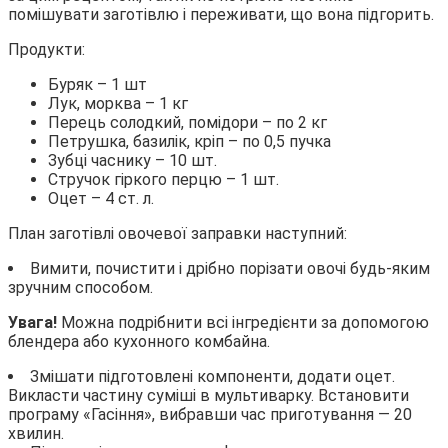
помішувати заготівлю і переживати, що вона підгорить.
Продукти:
Буряк – 1 шт
Лук, морква – 1 кг
Перець солодкий, помідори – по 2 кг
Петрушка, базилік, кріп – по 0,5 пучка
Зубці часнику – 10 шт.
Стручок гіркого перцю – 1 шт.
Оцет – 4 ст. л.
План заготівлі овочевої заправки наступний:
Вимити, почистити і дрібно порізати овочі будь-яким
зручним способом.
Увага!
Можна подрібнити всі інгредієнти за допомогою
блендера або кухонного комбайна.
Змішати підготовлені компоненти, додати оцет.
Викласти частину суміші в мультиварку. Встановити
програму «Гасіння», вибравши час приготування — 20
хвилин.