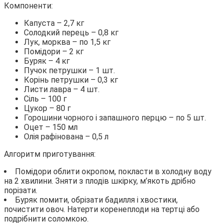
Компоненти:
Капуста – 2,7 кг
Солодкий перець – 0,8 кг
Лук, морква – по 1,5 кг
Помідори – 2 кг
Буряк – 4 кг
Пучок петрушки – 1 шт.
Корінь петрушки – 0,3 кг
Листи лавра – 4 шт.
Сіль – 100 г
Цукор – 80 г
Горошини чорного і запашного перцю – по 5 шт.
Оцет – 150 мл
Олія рафінована – 0,5 л
Алгоритм приготування:
Помідори облити окропом, покласти в холодну воду
на 2 хвилини. Зняти з плодів шкірку, м’якоть дрібно
порізати.
Буряк помити, обрізати бадилля і хвостики,
почистити овоч. Натерти коренеплоди на тертці або
подрібнити соломкою.