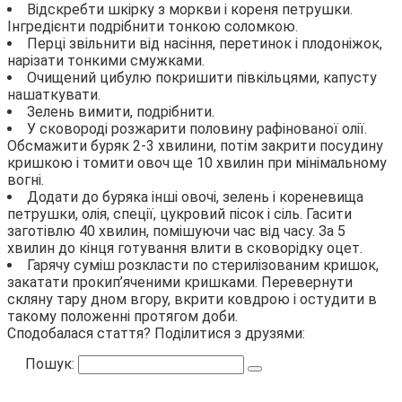
Відскребти шкірку з моркви і кореня петрушки.
Інгредієнти подрібнити тонкою соломкою.
Перці звільнити від насіння, перетинок і плодоніжок,
нарізати тонкими смужками.
Очищений цибулю покришити півкільцями, капусту
нашаткувати.
Зелень вимити, подрібнити.
У сковороді розжарити половину рафінованої олії.
Обсмажити буряк 2-3 хвилини, потім закрити посудину
кришкою і томити овоч ще 10 хвилин при мінімальному
вогні.
Додати до буряка інші овочі, зелень і кореневища
петрушки, олія, спеції, цукровий пісок і сіль. Гасити
заготівлю 40 хвилин, помішуючи час від часу. За 5
хвилин до кінця готування влити в сковорідку оцет.
Гарячу суміш розкласти по стерилізованим кришок,
закатати прокип’яченими кришками. Перевернути
скляну тару дном вгору, вкрити ковдрою і остудити в
такому положенні протягом доби.
Сподобалася стаття? Поділитися з друзями:
Пошук: