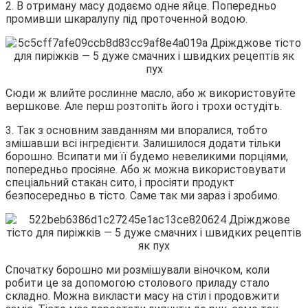
2. В отриману масу додаємо одне яйце. Попередньо
промивши шкаралупу під проточенной водою.
Сюди ж влийте рослинне масло, або ж використовуйте
вершкове. Але перш розтопіть його і трохи остудіть.
3. Так з основним завданням ми впоралися, тобто
змішавши всі інгредієнти. Залишилося додати тільки
борошно. Всипати ми її будемо невеликими порціями,
попередньо просіяне. Або ж можна використовувати
спеціальний стакан сито, і просіяти продукт
безпосередньо в тісто. Саме так ми зараз і зробимо.
Спочатку борошно ми розмішували віночком, коли
робити це за допомогою столового приладу стало
складно. Можна викласти масу на стіл і продовжити