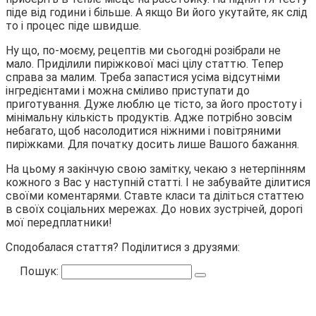
піде від години і більше. А якщо Ви його укутайте, як слід
то і процес піде швидше.
Ну що, по-моєму, рецептів ми сьогодні розібрали не
мало. Приділили пиріжкової масі цілу статтю. Тепер
справа за малим. Треба запастися усіма відсутніми
інгредієнтами і можна сміливо приступати до
приготування. Дуже люблю це тісто, за його простоту і
мінімальну кількість продуктів. Адже потрібно зовсім
небагато, щоб насолодитися ніжними і повітряними
пиріжками. Для початку досить лише Вашого бажання.
На цьому я закінчую свою замітку, чекаю з нетерпінням
кожного з Вас у наступній статті. І не забувайте ділитися
своїми коментарями. Ставте класи та діліться статтею
в своїх соціальних мережах. До нових зустрічей, дорогі
мої передплатники!
Сподобалася стаття? Поділитися з друзями:
Пошук: