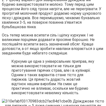
будемо використовувати молоко. Тому перед цим
процесом його слід трохи нагріти, але не перегрівати. У
прогрітий молочний продукт додаємо норму цукрового
піску і дріжджів. Все перемішуємо, чекаємо буквально
хвилинки 3-5, на поверхні повинна з’явитися
бульбашкова пінка.
Ось тепер можна всипати сіль і щіпку куркуми. І не
великими порціями додавати просіяне борошно. Не
поспішайте всипати весь зазначений обсяг. Краще
доповісти, а от якщо зробити навпаки впорається з цим
завданням буде набагато складніше.
Куркума це одна з універсальних приправ, яку
можна використовувати не тільки для
приготування гарячих страв, але і в кулінарії.
Одним з таких варіантів стане тісто для
пиріжків. Ця пряність додасть жовтий
відтінок нашим виробам. На смак це
практично не впливає, оскільки ми будемо
використовувати невелику кількість.