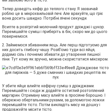
ми заллємо його в тісто.
Тепер доведіть кефір до теплого стану. Я зазвичай
роблю це в мікрохвильовій печі. Але врахуйте, що гріє
вона досить швидко. Потрібні лічені секунди.
Всипте в розігрітий молочний продукт дріжджі і цукор.
Перемішайте суміш і приберіть в бік, скоро ми до цього
повернемося.
2. Займемося збиванням яєць. Але перш підготуємо для
них досить глибоку чашу. Розіб’ємо туди всі яйця,
додамо сіль і почнемо збивати до утворення пишної
піни. Тут кому як зручно, можна скористатися міксером.
У збите яйце влийте кефірну суміш з дріжджами.
Перемішайте і сюди ж додайте остиглий розтоплений
маргарин. Отриману масу влийте в просіяне борошно. І
обережно обертальними рухами, за допомогою ложки
перемішайте тісто. Потім викладіть масу на дошку і
продовжуйте місити тісто.