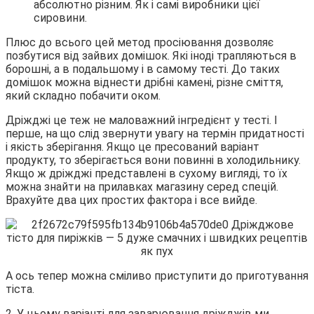
абсолютно різним. Як і самі виробники цієї
сировини.
Плюс до всього цей метод просіювання дозволяє
позбутися від зайвих домішок. Які іноді трапляються в
борошні, а в подальшому і в самому тесті. До таких
домішок можна віднести дрібні камені, різне сміття,
який складно побачити оком.
Дріжджі це теж не маловажний інгредієнт у тесті. І
перше, на що слід звернути увагу на термін придатності
і якість зберігання. Якщо це пресований варіант
продукту, то зберігається вони повинні в холодильнику.
Якщо ж дріжджі представлені в сухому вигляді, то їх
можна знайти на прилавках магазину серед спецій.
Врахуйте два цих простих фактора і все вийде.
А ось тепер можна сміливо приступити до приготування
тіста.
2. У цьому варіанті для заварювання дріжджів ми