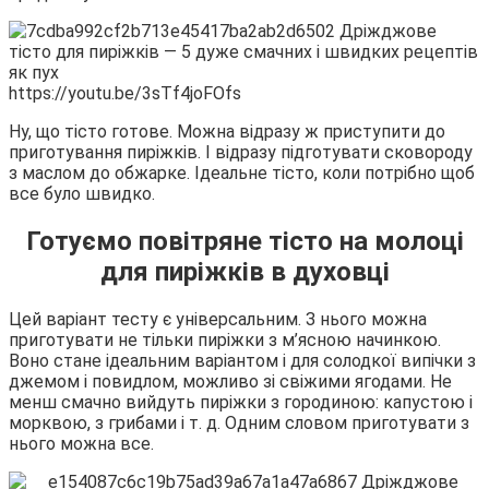
https://youtu.be/3sTf4joFOfs
Ну, що тісто готове. Можна відразу ж приступити до
приготування пиріжків. І відразу підготувати сковороду
з маслом до обжарке. Ідеальне тісто, коли потрібно щоб
все було швидко.
Готуємо повітряне тісто на молоці
для пиріжків в духовці
Цей варіант тесту є універсальним. З нього можна
приготувати не тільки пиріжки з м’ясною начинкою.
Воно стане ідеальним варіантом і для солодкої випічки з
джемом і повидлом, можливо зі свіжими ягодами. Не
менш смачно вийдуть пиріжки з городиною: капустою і
морквою, з грибами і т. д. Одним словом приготувати з
нього можна все.