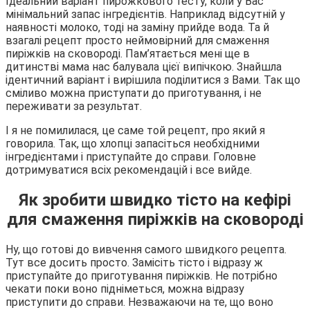
Ідеальний варіант пирожкового тесту, коли у Вас
мінімальний запас інгредієнтів. Наприклад відсутній у
наявності молоко, тоді на заміну прийде вода. Та й
взагалі рецепт просто неймовірний для смаження
пиріжків на сковороді. Пам’ятається мені ще в
дитинстві мама нас балувала цієї випічкою. Знайшла
ідентичний варіант і вирішила поділитися з Вами. Так що
сміливо можна приступати до приготування, і не
переживати за результат.
І я не помилилася, це саме той рецепт, про який я
говорила. Так, що хлопці запасіться необхідними
інгредієнтами і приступайте до справи. Головне
дотримуватися всіх рекомендацій і все вийде.
Як зробити швидко тісто на кефірі
для смаження пиріжків на сковороді
Ну, що готові до вивчення самого швидкого рецепта.
Тут все досить просто. Замісіть тісто і відразу ж
приступайте до приготування пиріжків. Не потрібно
чекати поки воно підніметься, можна відразу
приступити до справи. Незважаючи на те, що воно