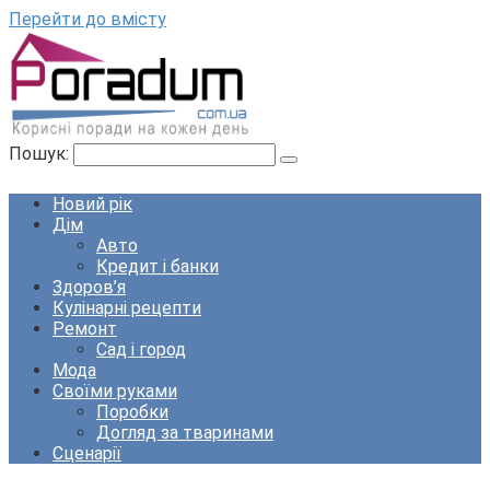
Перейти до вмісту
Пошук:
Новий рік
Дім
Авто
Кредит і банки
Здоров’я
Кулінарні рецепти
Ремонт
Сад і город
Мода
Своїми руками
Поробки
Догляд за тваринами
Сценарії