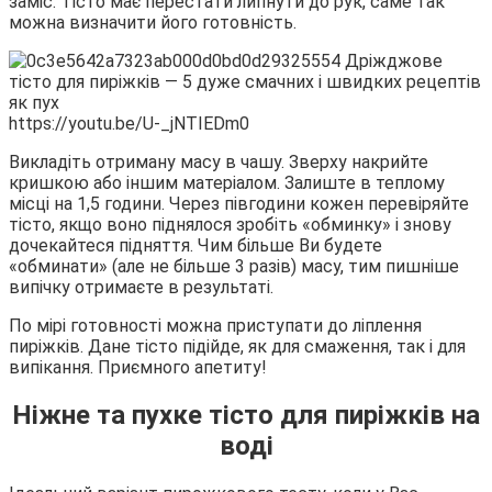
заміс. Тісто має перестати липнути до рук, саме так
можна визначити його готовність.
https://youtu.be/U-_jNTIEDm0
Викладіть отриману масу в чашу. Зверху накрийте
кришкою або іншим матеріалом. Залиште в теплому
місці на 1,5 години. Через півгодини кожен перевіряйте
тісто, якщо воно піднялося зробіть «обминку» і знову
дочекайтеся підняття. Чим більше Ви будете
«обминати» (але не більше 3 разів) масу, тим пишніше
випічку отримаєте в результаті.
По мірі готовності можна приступати до ліплення
пиріжків. Дане тісто підійде, як для смаження, так і для
випікання. Приємного апетиту!
Ніжне та пухке тісто для пиріжків на
воді