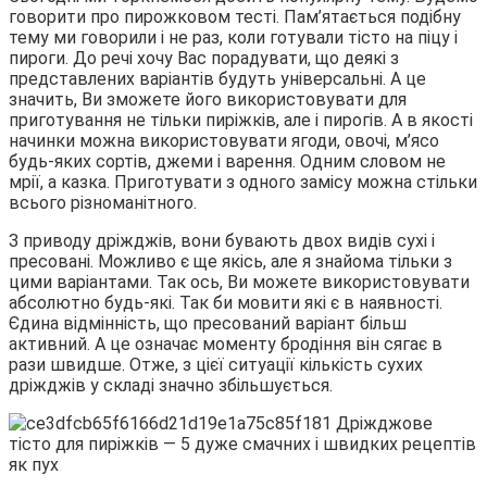
говорити про пирожковом тесті. Пам’ятається подібну
тему ми говорили і не раз, коли готували тісто на піцу і
пироги. До речі хочу Вас порадувати, що деякі з
представлених варіантів будуть універсальні. А це
значить, Ви зможете його використовувати для
приготування не тільки пиріжків, але і пирогів. А в якості
начинки можна використовувати ягоди, овочі, м’ясо
будь-яких сортів, джеми і варення. Одним словом не
мрії, а казка. Приготувати з одного замісу можна стільки
всього різноманітного.
З приводу дріжджів, вони бувають двох видів сухі і
пресовані. Можливо є ще якісь, але я знайома тільки з
цими варіантами. Так ось, Ви можете використовувати
абсолютно будь-які. Так би мовити які є в наявності.
Єдина відмінність, що пресований варіант більш
активний. А це означає моменту бродіння він сягає в
рази швидше. Отже, з цієї ситуації кількість сухих
дріжджів у складі значно збільшується.