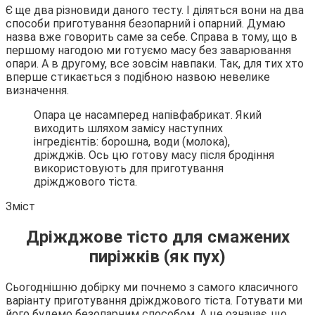
Є ще два різновиди даного тесту. І діляться вони на два
способи приготування безопарний і опарний. Думаю
назва вже говорить саме за себе. Справа в тому, що в
першому нагодою ми готуємо масу без заварювання
опари. А в другому, все зовсім навпаки. Так, для тих хто
вперше стикається з подібною назвою невелике
визначення.
Опара це насамперед напівфабрикат. Який
виходить шляхом замісу наступних
інгредієнтів: борошна, води (молока),
дріжджів. Ось цю готову масу після бродіння
використовують для приготування
дріжджового тіста.
Зміст
Дріжджове тісто для смажених
пиріжків (як пух)
Сьогоднішню добірку ми почнемо з самого класичного
варіанту приготування дріжджового тіста. Готувати ми
його будемо безопарним способом. А це означає, що