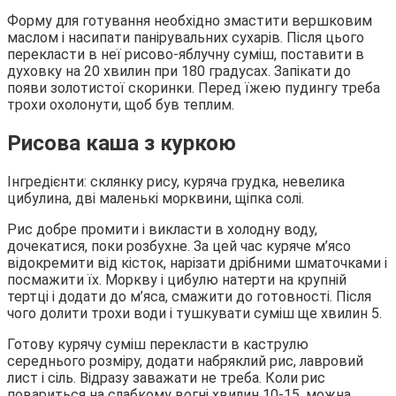
Форму для готування необхідно змастити вершковим
маслом і насипати панірувальних сухарів. Після цього
перекласти в неї рисово-яблучну суміш, поставити в
духовку на 20 хвилин при 180 градусах. Запікати до
появи золотистої скоринки. Перед їжею пудингу треба
трохи охолонути, щоб був теплим.
Рисова каша з куркою
Інгредієнти: склянку рису, куряча грудка, невелика
цибулина, дві маленькі морквини, щіпка солі.
Рис добре промити і викласти в холодну воду,
дочекатися, поки розбухне. За цей час куряче м’ясо
відокремити від кісток, нарізати дрібними шматочками і
посмажити їх. Моркву і цибулю натерти на крупній
тертці і додати до м’яса, смажити до готовності. Після
чого долити трохи води і тушкувати суміш ще хвилин 5.
Готову курячу суміш перекласти в каструлю
середнього розміру, додати набряклий рис, лавровий
лист і сіль. Відразу заважати не треба. Коли рис
повариться на слабкому вогні хвилин 10-15, можна