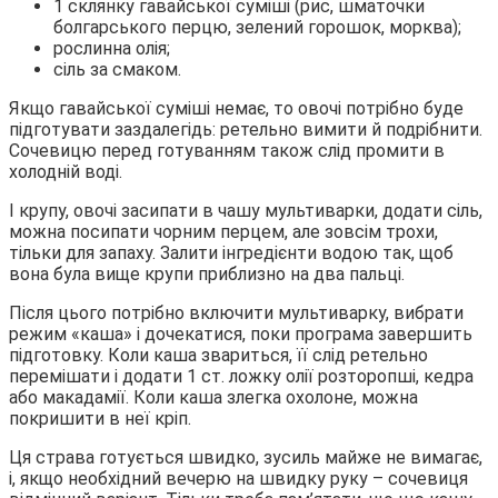
1 склянку гавайської суміші (рис, шматочки
болгарського перцю, зелений горошок, морква);
рослинна олія;
сіль за смаком.
Якщо гавайської суміші немає, то овочі потрібно буде
підготувати заздалегідь: ретельно вимити й подрібнити.
Сочевицю перед готуванням також слід промити в
холодній воді.
І крупу, овочі засипати в чашу мультиварки, додати сіль,
можна посипати чорним перцем, але зовсім трохи,
тільки для запаху. Залити інгредієнти водою так, щоб
вона була вище крупи приблизно на два пальці.
Після цього потрібно включити мультиварку, вибрати
режим «каша» і дочекатися, поки програма завершить
підготовку. Коли каша звариться, її слід ретельно
перемішати і додати 1 ст. ложку олії розторопші, кедра
або макадамії. Коли каша злегка охолоне, можна
покришити в неї кріп.
Ця страва готується швидко, зусиль майже не вимагає,
і, якщо необхідний вечерю на швидку руку – сочевиця