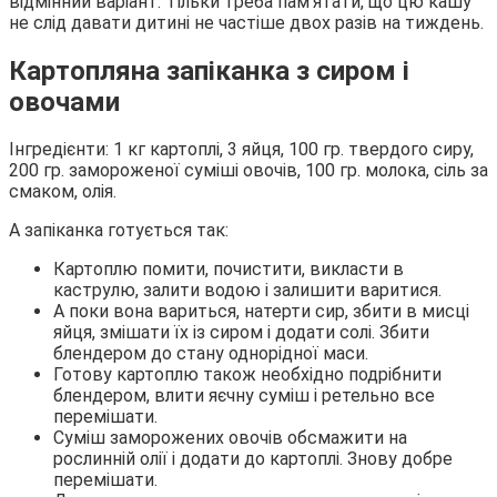
відмінний варіант. Тільки треба пам’ятати, що цю кашу
не слід давати дитині не частіше двох разів на тиждень.
Картопляна запіканка з сиром і
овочами
Інгредієнти: 1 кг картоплі, 3 яйця, 100 гр. твердого сиру,
200 гр. замороженої суміші овочів, 100 гр. молока, сіль за
смаком, олія.
А запіканка готується так:
Картоплю помити, почистити, викласти в
каструлю, залити водою і залишити варитися.
А поки вона вариться, натерти сир, збити в мисці
яйця, змішати їх із сиром і додати солі. Збити
блендером до стану однорідної маси.
Готову картоплю також необхідно подрібнити
блендером, влити яєчну суміш і ретельно все
перемішати.
Суміш заморожених овочів обсмажити на
рослинній олії і додати до картоплі. Знову добре
перемішати.