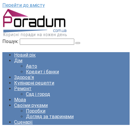
Перейти до вмісту
Пошук:
Новий рік
Дім
Авто
Кредит і банки
Здоров’я
Кулінарні рецепти
Ремонт
Сад і город
Мода
Своїми руками
Поробки
Догляд за тваринами
Сценарії