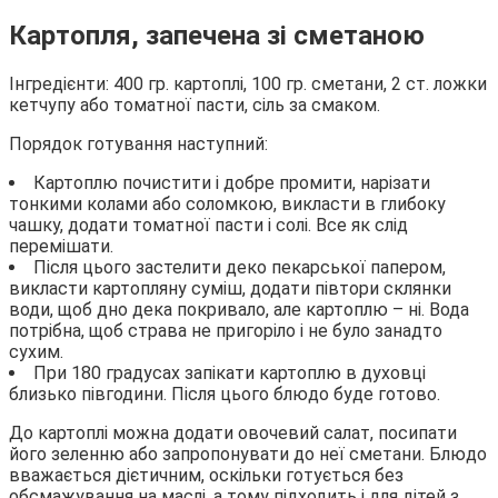
Картопля, запечена зі сметаною
Інгредієнти: 400 гр. картоплі, 100 гр. сметани, 2 ст. ложки
кетчупу або томатної пасти, сіль за смаком.
Порядок готування наступний:
Картоплю почистити і добре промити, нарізати
тонкими колами або соломкою, викласти в глибоку
чашку, додати томатної пасти і солі. Все як слід
перемішати.
Після цього застелити деко пекарської папером,
викласти картопляну суміш, додати півтори склянки
води, щоб дно дека покривало, але картоплю – ні. Вода
потрібна, щоб страва не пригоріло і не було занадто
сухим.
При 180 градусах запікати картоплю в духовці
близько півгодини. Після цього блюдо буде готово.
До картоплі можна додати овочевий салат, посипати
його зеленню або запропонувати до неї сметани. Блюдо
вважається дієтичним, оскільки готується без
обсмажування на маслі, а тому підходить і для дітей з