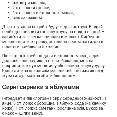
пів-літри молока;
2 ст. ложки гречки;
1 ст. ложка вершкового масла;
сіль за смаком.
Для готування потрібні будуть дві каструлі. В одній
необхідно зварити гречану крупу на воді, а в іншій –
закип’ятити і злегка присолити молоко. Кип’ячене
молоко влити в гречку, ретельно перемішати, дати
покипіти приблизно 5 хвилин.
Після цього треба додати вершкове масло, а для
додання кольору, якщо є таке бажання, можна
покришити в суп морквину або засипати кукурудзу.
Якщо дитина ще зовсім маленький і не вміє як слід
жувати, суп можна збити блендером.
Сирні сирники з яблуками
Інгредієнти: півкілограма сиру середньої жирності, 1
яйце, 5 ст. ложок борошна, 1 яблуко, сода (на кінчику
ножа), 1 ст. ложка сметани, рослинна олія, цукор за
смаком, щіпка ванілі.