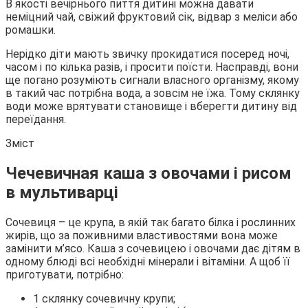
В якості вечірнього пиття дитині можна давати
неміцний чай, свіжий фруктовий сік, відвар з меліси або
ромашки.
Нерідко діти мають звичку прокидатися посеред ночі,
часом і по кілька разів, і просити поїсти. Насправді, вони
ще погано розуміють сигнали власного організму, якому
в такий час потрібна вода, а зовсім не їжа. Тому склянку
води може врятувати становище і вберегти дитину від
переїдання.
Зміст
Чечевичная каша з овочами і рисом
в мультиварці
Сочевиця – це крупа, в якій так багато білка і рослинних
жирів, що за поживними властивостями вона може
замінити м’ясо. Каша з сочевицею і овочами дає дітям в
одному блюді всі необхідні мінерали і вітаміни. А щоб її
приготувати, потрібно:
1 склянку сочевичну крупи;