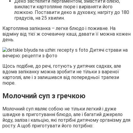
Деко застелити пергаментом, змастити олією,
викласти картопляне пюре і вирівняти його
ложкою. Поставити деко в духовку, нагріту до 180
градусів, на 25 хвилин.
Картопляна запіканка – легке блюдо і поживне. На
відміну від тієї ж сочевичну каші, давати її можна кожен
день.
Щось подібне, до речі, готують у дитячих садках, але
вдома запіканку можна зробити не тільки з вареної
картоплі, але і з залишився від попередньої трапези
пюре.
Молочний суп з гречкою
Молочний суп являє собою не тільки легкий і дуже
швидке в приготуванні блюдо, але і багатий джерело
йоду, заліза і кальцію, які потрібні дитячому організму для
росту. А щоб приготувати його потрібно: