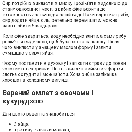
Сир потрібно викласти в миску і розім’яти виделкою до
стану однорідної маси, а рибне філе варити до
готовності в злегка підсоленій воді. Поки вариться риба,
сир додати яйця, сіль, ретельно перемішати, можна
навіть збити блендером.
Коли філе звариться, воду необхідно злити, а саму рибу
розім’яти виделкою, щоб була схожа на кашку. Після
чого викласти у змащену маслом форму і залити
сумішшю з сиру і яйця.
Форму поставити в духовку і запікати страву до появи
золотистої скоринки. По готовності вийняти з форми,
злегка остудити і можна їсти. Хоча рибна запіканка
хороша і в холодному вигляді.
Варений омлет з овочами і
кукурудзою
Для цього рецепта знадобиться:
3 яйця;
третину склянки молока;