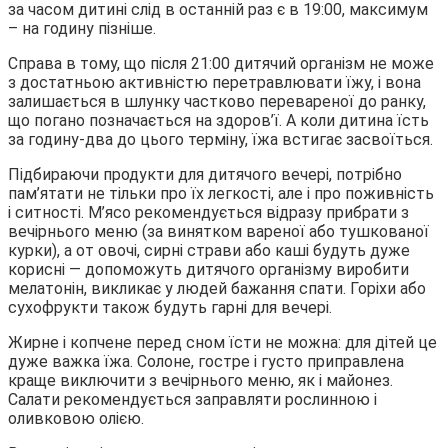
за часом дитині слід в останній раз є в 19:00, максимум
– на годину
пізніше.
Справа в тому, що після 21:00 дитячий організм не може
з достатньою активністю перетравлювати їжу, і вона
залишається в шлунку частково перевареної до ранку,
що погано позначається на здоров’ї. А коли дитина їсть
за годину-два до цього терміну, їжа встигає засвоїться.
Підбираючи продукти для дитячого вечері, потрібно
пам’ятати не тільки про їх легкості, але і про поживність
і ситності. М’ясо рекомендується відразу прибрати з
вечірнього меню (за винятком вареної або тушкованої
курки), а от овочі, сирні страви або каші будуть дуже
корисні — допоможуть дитячого організму виробити
мелатонін, викликає у людей бажання спати. Горіхи або
сухофрукти також будуть гарні для вечері.
Жирне і копчене перед сном їсти не можна: для дітей це
дуже важка їжа. Солоне, гостре і густо приправлена
краще виключити з вечірнього меню, як і майонез.
Салати рекомендується заправляти рослинною і
оливковою олією.