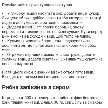
Послідовність приготування наступна:
У глибоку чашку насипати сир, додати яйце, цукор.
Очищене яблуко дрібно порізати або натерти на тертці,
додати до суміші, все ретельно перемішати.
Додати ванілі, 3 ст. ложки борошна, знову
перемішати і виліпити з тіста сирні кульки. Руки перед
цим змочити в холодній воді, щоб тісто не липло.
Кульки присипати борошном і подарувати на
рослинній олії до появи золотистої скоринки з обох
сторін.
Отримані сирники викласти в каструлю, долити
склянку води, додати сметани і 5 хвилин тушкувати на
повільному вогні.
Після цього сирні сирники вважаються готовими.
Виходять вони смачно і швидко засвоюються.
Рибна запіканка з сиром
Інгредієнти: 500 гр. нежирного рибного філе без кісток
(хек, тілапія, минтай), 2 яйця, 30 гр. сиру, сіль за смаком.