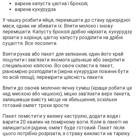
варена капуста цвітна і броколі;
варена кукурудза.
У чашку розбити яйця, перемішати до стану однорідної
маси, однак не збивати їх. Влити молоко і знову
перемішати. Капусту броколі дрібно нарізати, кукурудзу
зрізати з корінця, цвітну капусту розділити на дрібні
суцвіття. Все посолити.
Взяти рукав або пакет для запікання, один його край
поцупити і зав’язати якомога щільніше або закріпити
спеціальною кліпсою. Всі овочі скласти в пакет,
рівномірно розподілити (зерна кукурудзи повинні бути
по всій площі), перевірити цілісність пакета.
Влити до овочів молочно-яєчну суміш (краще робити це
над мискою або чашкою), міцно зав’язати верх пакета,
залишивши вмісту місце на збільшення, оскільки
готовий омлет трохи зросте.
Пакет помістити у велику каструлю, додати води і
варити 20 хвилин на помірному вогні. Коли в пакеті не
залишиться рідини, омлет буде готовий. Пакет після
цього потрібно розрізати, а страву викласти на тарілку.