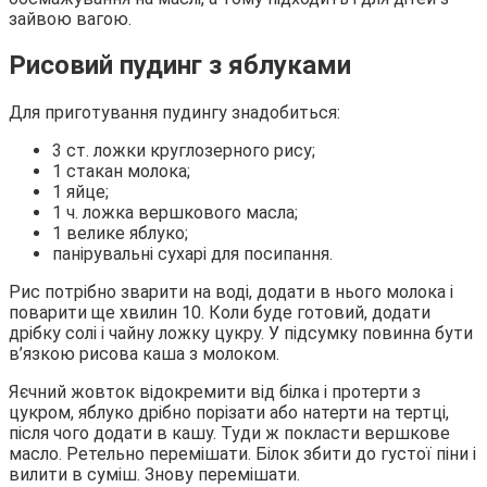
зайвою вагою.
Рисовий пудинг з яблуками
Для приготування пудингу знадобиться:
3 ст. ложки круглозерного рису;
1 стакан молока;
1 яйце;
1 ч. ложка вершкового масла;
1 велике яблуко;
панірувальні сухарі для посипання.
Рис потрібно зварити на воді, додати в нього молока і
поварити ще хвилин 10. Коли буде готовий, додати
дрібку солі і чайну ложку цукру. У підсумку повинна бути
в’язкою рисова каша з молоком.
Яєчний жовток відокремити від білка і протерти з
цукром, яблуко дрібно порізати або натерти на тертці,
після чого додати в кашу. Туди ж покласти вершкове
масло. Ретельно перемішати. Білок збити до густої піни і
вилити в суміш. Знову перемішати.