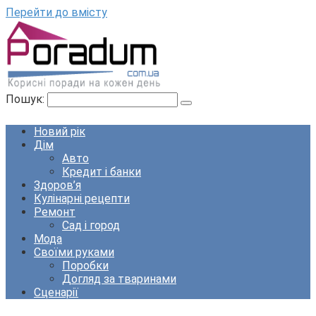
Перейти до вмісту
Пошук:
Новий рік
Дім
Авто
Кредит і банки
Здоров’я
Кулінарні рецепти
Ремонт
Сад і город
Мода
Своїми руками
Поробки
Догляд за тваринами
Сценарії