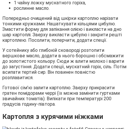
1 чайну ложку мускатного горіха,
рослинне масло.
Попередньо очищений від шкірки картоплю нарізати
тонкими кружками. Нашаткувати кільцями цибулю.
Змастити форму для запікання олією і викласти на дно
шар картоплі. Зверху викласти цибулю і закрити решті
картоплею. Посолити, поперчити, додати спеції.
У сотейнику або глибокій сковороді розтопити
вершкове масло, додати в нього борошно і обсмажити
до золотистого кольору. Сюди ж влити молоко і варити
до загустіння. Додати спеції, мускатний горіх, сіль. Потім
всипати тертий сир. Він повинен повністю
розплавитися.
Готової сім’ю залити картоплю. Зверху прикрасити
гратен помідорами черрі (їх можна замінити гуртками
звичайних томатів). Випікати при температурі 200
градусів годину-півтора.
Картопля з курячими ніжками