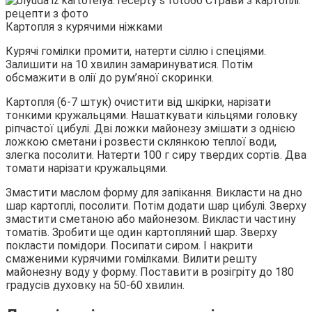
Картопля з курячими ніжками
Курячі гомілки промити, натерти сіллю і спеціями.
Залишити на 10 хвилин замаринуватися. Потім
обсмажити в олії до рум’яної скоринки.
Картопля (6-7 штук) очистити від шкірки, нарізати
тонкими кружальцями. Нашаткувати кільцями головку
ріпчастої цибулі. Дві ложки майонезу змішати з однією
ложкою сметани і розвести склянкою теплої води,
злегка посолити. Натерти 100 г сиру твердих сортів. Два
томати нарізати кружальцями.
Змастити маслом форму для запікання. Викласти на дно
шар картоплі, посолити. Потім додати шар цибулі. Зверху
змастити сметаною або майонезом. Викласти частину
томатів. Зробити ще один картопляний шар. Зверху
покласти помідори. Посипати сиром. І накрити
смаженими курячими гомілками. Вилити решту
майонезну воду у форму. Поставити в розігріту до 180
градусів духовку на 50-60 хвилин.