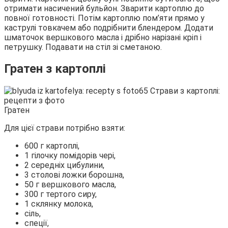
отримати насичений бульйон. Зварити картоплю до
повної готовності. Потім картоплю пом’яти прямо у
каструлі товкачем або подрібнити блендером. Додати
шматочок вершкового масла і дрібно нарізані кріп і
петрушку. Подавати на стіл зі сметаною.
Гратен з картоплі
Гратен
Для цієї страви потрібно взяти:
600 г картоплі,
1 гілочку помідорів чері,
2 середніх цибулини,
3 столові ложки борошна,
50 г вершкового масла,
300 г тертого сиру,
1 склянку молока,
сіль,
спеції,