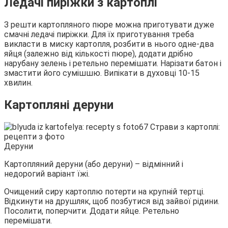
Ледачі пиріжки з картоплі
З решти картопляного пюре можна приготувати дуже
смачні ледачі пиріжки. Для їх приготування треба
викласти в миску картопля, розбити в нього одне-два
яйця (залежно від кількості пюре), додати дрібно
нарубану зелень і ретельно перемішати. Нарізати батон і
змастити його сумішшю. Випікати в духовці 10-15
хвилин.
Картопляні деруни
Деруни
Картопляний деруни (або деруни) – відмінний і
недорогий варіант їжі.
Очищений сиру картоплю потерти на крупній тертці.
Відкинути на друшляк, щоб позбутися від зайвої рідини.
Посолити, поперчити. Додати яйце. Ретельно
перемішати.