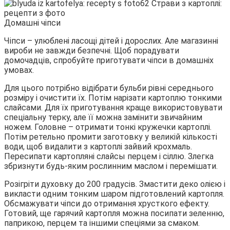
Домашні чіпси
Чіпси – улюблені ласощі дітей і дорослих. Але магазинні
вироби не завжди безпечні. Щоб порадувати
домочадців, спробуйте приготувати чіпси в домашніх
умовах.
Для цього потрібно відібрати бульби рівні середнього
розміру і очистити їх. Потім нарізати картоплю тонкими
слайсами. Для їх приготування краще використовувати
спеціальну терку, але її можна замінити звичайним
ножем. Головне – отримати тонкі кружечки картоплі.
Потім ретельно промити заготовку у великій кількості
води, щоб видалити з картоплі зайвий крохмаль.
Пересипати картопляні слайсы перцем і сіллю. Злегка
збризнути будь-яким рослинним маслом і перемішати.
Розігріти духовку до 200 градусів. Змастити деко олією і
викласти одним тонким шаром підготовлений картопля.
Обсмажувати чіпси до отримання хрусткого ефекту.
Готовий, ще гарячий картопля можна посипати зеленню,
паприкою, перцем та іншими спеціями за смаком.