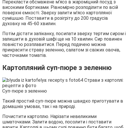
Перекласти обсмажене м’ясо в жароміцний посуд з
високими бортиками. Рівномірно розподілити по всій
поверхні ємкості. Зверху залити м’ясо картопляної
сумішшю. Поставити в розігріту до 200 градусів
духовку на 45-60 хвилин.
Потім дістати запіканку, посипати зверху тертим сиром і
залишити в духовій шафі ще на 10 хвилин. Сир повинен
повністю розплавитися. Перед подачею можна
прикрасити страву зеленню, салатом зі свіжих овочів,
часточками томатів.
Картопляний суп-пюре з зеленню
Суп-пюре з зеленню
Такий простий суп-пюре можна швидко приготувати в
домашніх умовах, так і на природі.
Почистити картоплю. Нарізати невеликими
шматочками. Залити водою, посолити і поставити
варити. Картоплі в цьому супі повинно бути багато, щоб