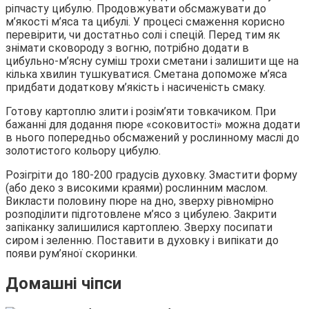
ріпчасту цибулю. Продовжувати обсмажувати до
м’якості м’яса та цибулі. У процесі смаження корисно
перевірити, чи достатньо солі і спецій. Перед тим як
знімати сковороду з вогню, потрібно додати в
цибульно-м’ясну суміш трохи сметани і залишити ще на
кілька хвилин тушкуватися. Сметана допоможе м’яса
придбати додаткову м’якість і насиченість смаку.
Готову картоплю злити і розім’яти товкачиком. При
бажанні для додання пюре «соковитості» можна додати
в нього попередньо обсмажений у рослинному маслі до
золотистого кольору цибулю.
Розігріти до 180-200 градусів духовку. Змастити форму
(або деко з високими краями) рослинним маслом.
Викласти половину пюре на дно, зверху рівномірно
розподілити підготовлене м’ясо з цибулею. Закрити
запіканку залишилися картоплею. Зверху посипати
сиром і зеленню. Поставити в духовку і випікати до
появи рум’яної скоринки.
Домашні чіпси