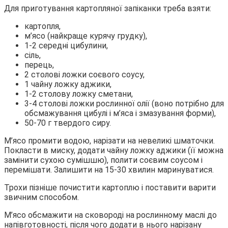
Для приготування картопляної запіканки треба взяти:
картопля,
м’ясо (найкраще курячу грудку),
1-2 середні цибулини,
сіль,
перець,
2 столові ложки соєвого соусу,
1 чайну ложку аджики,
1-2 столову ложку сметани,
3-4 столові ложки рослинної олії (воно потрібно для
обсмажування цибулі і м’яса і змазування форми),
50-70 г твердого сиру.
М’ясо промити водою, нарізати на невеликі шматочки.
Покласти в миску, додати чайну ложку аджики (її можна
замінити сухою сумішшю), полити соєвим соусом і
перемішати. Залишити на 15-30 хвилин маринуватися.
Трохи пізніше почистити картоплю і поставити варити
звичним способом.
М’ясо обсмажити на сковороді на рослинному маслі до
напівготовності, після чого додати в нього нарізану