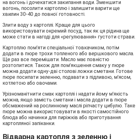
на вогонь і дочекатися закипання води. Зменшити
вогонь, посолити картоплю і залишити варити ще
хвилин 30-40 до повної готовності.
Злити воду з картоплі. Краще для цього
використовувати окремий посуд, так як ця рідина ще
може стати в нагоді для «регулювання» густоти страви.
Картоплю пом’яти спеціальної товкачиком, потім
додати в пюре трохи топленого або вершкового масла.
Ще раз все перемішати. Масло має повністю
розтопитися. Також для пом’якшення смаку у пюре
можна додати одну-дві столові ложки сметани. Готове
пюре посипати зеленню, подавати з підливою, м’ясом,
котлетою або овочами.
Урізноманітнити смак картоплі і надати йому м’якість
можна, якщо замість сметани і масла додати в пюре
обсмажений на рослинному маслі ріпчасту цибулю. Таке
пюре можна використовувати в якості самостійного
блюда або начинки для пиріжків або приготування
картопляної запіканки.
Відварна картопля з зеленню і