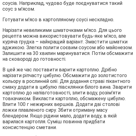
соусів. Наприклад, чудово буде поєднуватися такий
соус з м’ясом.
Готувати м’ясо в картопляному соусі нескладно.
Нарізати невеликими шматочками м’ясо. Для цього
рецепта можна використовувати будь-яке м’ясо, але
куряча грудка – найкращий варіант. Змастити шматки
аджикою. Злегка полити соєвим соусом або майонезом.
Залишити на 30 хвилин маринуватися. Потім обсмажити
на сковороді до готовності.
В цей же час поставити варити картоплю. Дрібно
нарізати ріпчасту цибулю. Обсмажити до золотистого
кольору в рослинній олії. Для додання страві пікантного
смаку додати в цибулю півсклянки білого вина. Зварити
картоплю до напівготовності, злити воду, розім’яти
товкачиком. Викласти картоплю, обсмажену цибулю.
Влити 100 г нежирних вершків. Додати дві столові
ложки плавленого сиру. Збити отриману масу
блендером. Якщо рідини мало, додати воду, в якій
варилася картопля. Суміш повинна придбати
консистенцію сметани.