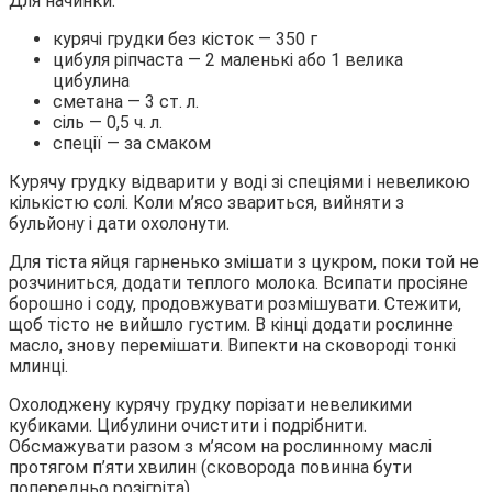
Для начинки:
курячі грудки без кісток — 350 г
цибуля ріпчаста — 2 маленькі або 1 велика
цибулина
сметана — 3 ст. л.
сіль — 0,5 ч. л.
спеції — за смаком
Курячу грудку відварити у воді зі спеціями і невеликою
кількістю солі. Коли м’ясо звариться, вийняти з
бульйону і дати охолонути.
Для тіста яйця гарненько змішати з цукром, поки той не
розчиниться, додати теплого молока. Всипати просіяне
борошно і соду, продовжувати розмішувати. Стежити,
щоб тісто не вийшло густим. В кінці додати рослинне
масло, знову перемішати. Випекти на сковороді тонкі
млинці.
Охолоджену курячу грудку порізати невеликими
кубиками. Цибулини очистити і подрібнити.
Обсмажувати разом з м’ясом на рослинному маслі
протягом п’яти хвилин (сковорода повинна бути
попередньо розігріта).