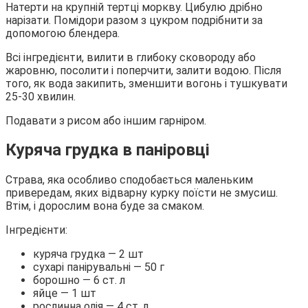
Натерти на крупній тертці моркву. Цибулю дрібно
нарізати. Помідори разом з цукром подрібнити за
допомогою блендера.
Всі інгредієнти, вилити в глибоку сковороду або
жаровню, посолити і поперчити, залити водою. Після
того, як вода закипить, зменшити вогонь і тушкувати
25-30 хвилин.
Подавати з рисом або іншим гарніром.
Куряча грудка в паніровці
Страва, яка особливо сподобається маленьким
привередам, яких відварну курку поїсти не змусиш.
Втім, і дорослим вона буде за смаком.
Інгредієнти:
куряча грудка — 2 шт
сухарі панірувальні — 50 г
борошно — 6 ст. л
яйце — 1 шт
рослинна олія — 4 ст. л.