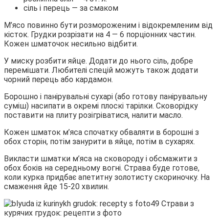
сіль і перець — за смаком
М’ясо повинно бути розмороженим і відокремленим від
кісток. Грудки розрізати на 4 — 6 порціонних частин.
Кожен шматочок несильно відбити.
У миску розбити яйце. Додати до нього сіль, добре
перемішати. Любителі спецій можуть також додати
чорний перець або кардамон.
Борошно і панірувальні сухарі (або готову панірувальну
суміш) насипати в окремі плоскі тарілки. Сковорідку
поставити на плиту розігріватися, налити масло.
Кожен шматок м’яса спочатку обваляти в борошні з
обох сторін, потім занурити в яйце, потім в сухарях.
Викласти шматки м’яса на сковороду і обсмажити з
обох боків на середньому вогні. Страва буде готове,
коли курка придбає апетитну золотисту скориночку. На
смаження йде 15-20 хвилин.