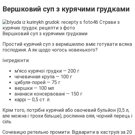
Вершковий суп з курячими грудками
Вершковий суп з курячими грудками
Простий курячий суп з вермішеллю вміє готувати всяка
господиня. А як щодо чогось новенького?
Інгредієнти:
м’ясо курячої грудки — 200 г
чечевичная крупа — 100 г
цибуля-порей — 75 г
вершки — 100 мл
ананаси консервовані — 150 г
каррі — 0,5 ст. л.
Крім того, потрібні курячий або овочевий бульйон (0,5 л,
але можна і трохи більше), рослинна олія, чорний перець і
сіль.
Сочевицю ретельно промити. Відварити в каструлі за 20