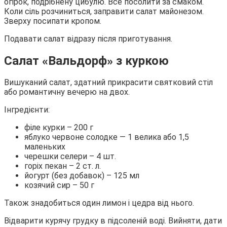
огірок, подрібнену цибулю. Все посолити за смаком.
Коли сіль розчиниться, заправити салат майонезом.
Зверху посипати кропом.
Подавати салат відразу після приготування.
Салат «Вальдорф» з куркою
Вишуканий салат, здатний прикрасити святковий стіл
або романтичну вечерю на двох.
Інгредієнти:
філе курки – 200 г
яблуко червоне солодке — 1 велика або 1,5
маленьких
черешки селери – 4 шт.
горіх пекан – 2 ст. л.
йогурт (без добавок) – 125 мл
козячий сир – 50 г
Також знадобиться один лимон і цедра від нього.
Відварити курячу грудку в підсоленій воді. Вийняти, дати