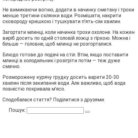
Не вимикаючи вогню, додати в начинку сметану і трохи
менше третини склянки води. Розмішати, накрити
сковороду кришкою і тушкувати п’ять-сім хвилин.
Загортати млинці, коли начинка трохи охолоне. На кожен
виріб досить по одній столовій ложці з гіркою. Можна і
більше — головне, щоб млинці не розгорталися.
Блюдо готове до подачі на стіл. Втім, якщо поставити
млинці в холодильник і розігріти потім — теж дуже
смачно.
Розморожену курячу грудку досить варити 20-30
хвилин після закипання води. Але важливо, щоб вода
повністю покривала м’ясо.
Сподобалася стаття? Поділитися з друзями:
Пошук: