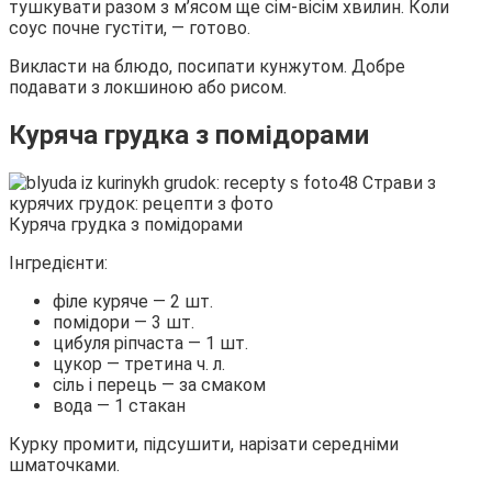
тушкувати разом з м’ясом ще сім-вісім хвилин. Коли
соус почне густіти, — готово.
Викласти на блюдо, посипати кунжутом. Добре
подавати з локшиною або рисом.
Куряча грудка з помідорами
Куряча грудка з помідорами
Інгредієнти:
філе куряче — 2 шт.
помідори — 3 шт.
цибуля ріпчаста — 1 шт.
цукор — третина ч. л.
сіль і перець — за смаком
вода — 1 стакан
Курку промити, підсушити, нарізати середніми
шматочками.