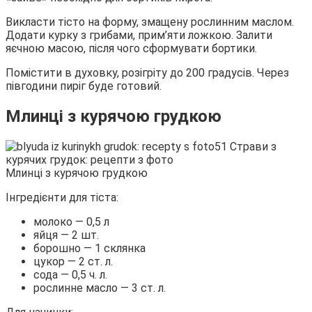
Викласти тісто на форму, змащену рослинним маслом.
Додати курку з грибами, прим’яти ложкою. Залити
яєчною масою, після чого сформувати бортики.
Помістити в духовку, розігріту до 200 градусів. Через
півгодини пиріг буде готовий.
Млинці з курячою грудкою
Млинці з курячою грудкою
Інгредієнти для тіста:
молоко — 0,5 л
яйця — 2 шт.
борошно — 1 склянка
цукор — 2 ст. л.
сода — 0,5 ч. л.
рослинне масло — 3 ст. л.