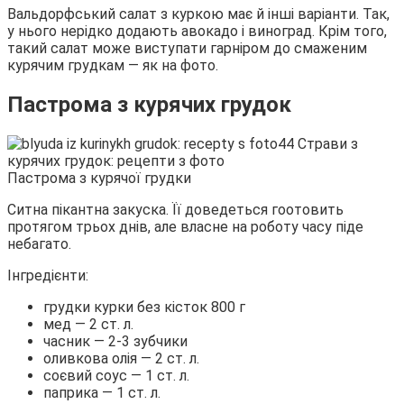
Вальдорфський салат з куркою має й інші варіанти. Так,
у нього нерідко додають авокадо і виноград. Крім того,
такий салат може виступати гарніром до смаженим
курячим грудкам — як на фото.
Пастрома з курячих грудок
Пастрома з курячої грудки
Ситна пікантна закуска. Її доведеться гоотовить
протягом трьох днів, але власне на роботу часу піде
небагато.
Інгредієнти:
грудки курки без кісток 800 г
мед — 2 ст. л.
часник — 2-3 зубчики
оливкова олія — 2 ст. л.
соєвий соус — 1 ст. л.
паприка — 1 ст. л.