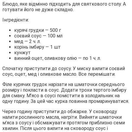
Блюдо, яке відмінно підходить для святкового столу. А
готувати його не дуже складно.
Інгредієнти:
курячі грудки — 500 г
соєвий соус — 100 мл
мед — 2 ч. л.
корінь імбиру — 1 шт
кунжут
винний оцет, оливкову олію — по 1 ч. л.
Спочатку приступити до соусу. У миску вилити соєвий
соус, оцет, мед і оливкове масло. Все перемішати.
Філе курячих грудок нарізати на шматочки середнього
розміру і покласти в соус. Додати трохи тертого імбиру
для смаку. М’ясо в соусі помістити в холодильник на
одну годину. За цей час курка повинна промаринуватися.
Через годину приступити до обжарке. У сковороду
налити рослинного масла, нагріти. Вийняти шматочки
м’яса з соусу і обсмажувати протягом приблизно семи
хвилин. Після цього вилити на сковороду соус і