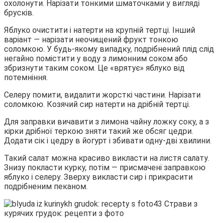
охолонути. Нарізати тонкими шматочками у вигляді
брусків.
Яблуко очистити і натерти на крупній тертці. Інший
варіант — нарізати неочищений фрукт тонкою
соломкою. У будь-якому випадку, подрібнений плід слід
негайно помістити у воду з лимонним соком або
збризнути таким соком. Це «врятує» яблуко від
потемніння.
Селеру помити, видалити жорсткі частини. Нарізати
соломкою. Козячий сир натерти на дрібній тертці.
Для заправки вичавити з лимона чайну ложку соку, а з
кірки дрібної теркою зняти такий же обсяг цедри.
Додати сік і цедру в йогурт і збивати одну-дві хвилини.
Такий салат можна красиво викласти на листя салату.
Знизу покласти курку, потім — присмачені заправкою
яблуко і селеру. Зверху викласти сир і прикрасити
подрібненим пеканом.