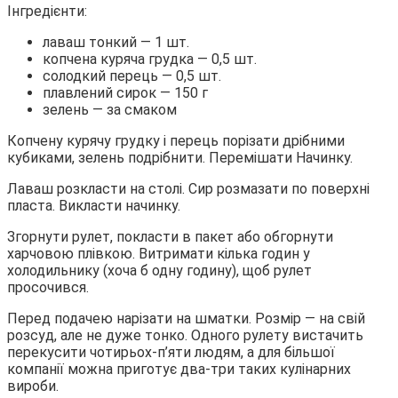
Інгредієнти:
лаваш тонкий — 1 шт.
копчена куряча грудка — 0,5 шт.
солодкий перець — 0,5 шт.
плавлений сирок — 150 г
зелень — за смаком
Копчену курячу грудку і перець порізати дрібними
кубиками, зелень подрібнити. Перемішати Начинку.
Лаваш розкласти на столі. Сир розмазати по поверхні
пласта. Викласти начинку.
Згорнути рулет, покласти в пакет або обгорнути
харчовою плівкою. Витримати кілька годин у
холодильнику (хоча б одну годину), щоб рулет
просочився.
Перед подачею нарізати на шматки. Розмір — на свій
розсуд, але не дуже тонко. Одного рулету вистачить
перекусити чотирьох-п’яти людям, а для більшої
компанії можна приготує два-три таких кулінарних
вироби.