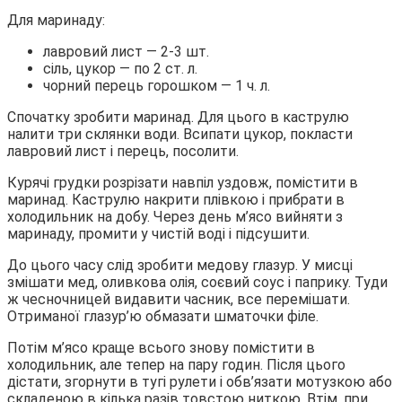
Для маринаду:
лавровий лист — 2-3 шт.
сіль, цукор — по 2 ст. л.
чорний перець горошком — 1 ч. л.
Спочатку зробити маринад. Для цього в каструлю
налити три склянки води. Всипати цукор, покласти
лавровий лист і перець, посолити.
Курячі грудки розрізати навпіл уздовж, помістити в
маринад. Каструлю накрити плівкою і прибрати в
холодильник на добу. Через день м’ясо вийняти з
маринаду, промити у чистій воді і підсушити.
До цього часу слід зробити медову глазур. У мисці
змішати мед, оливкова олія, соєвий соус і паприку. Туди
ж чесночницей видавити часник, все перемішати.
Отриманої глазур’ю обмазати шматочки філе.
Потім м’ясо краще всього знову помістити в
холодильник, але тепер на пару годин. Після цього
дістати, згорнути в тугі рулети і обв’язати мотузкою або
складеною в кілька разів товстою ниткою. Втім, при