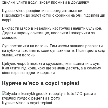
хвилин. Злити воду і знову промити в друшляку.
Куряче м’ясо розділити на середині шматки.
Підсмажити до золотистої скоринки на олії, підсипавши
каррі.
Викласти м’ясо в невелику каструлю і налити бульйон.
Додати варену сочевицю, посолити і поперчити за
смаком.
Суп поставити на вогонь. Тим часом ананаси розрізати
на кубики і засинати, коли суп закипить. Після цього слід
зменшити вогонь.
Цибулю-порей нарізати кружальцями і всипати в суп.
Кип’ятити під кришкою ще хвилин десять, а в самому
кінці варіння підлити вершки.
Куряче м’ясо в соусі теріякі
Куряче м’ясо в соусі теріякі