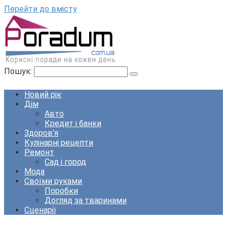
Перейти до вмісту
Пошук:
Новий рік
Дім
Авто
Кредит і банки
Здоров’я
Кулінарні рецепти
Ремонт
Сад і город
Мода
Своїми руками
Поробки
Догляд за тваринами
Сценарії