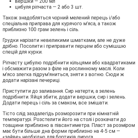
вершки — 200 мл
цибуля ріпчаста — 2 або 3 шт.
Також знадобляться чорний мелений перець і/або
спеціальна приправа для курячого м’яса, а також
приблизно 100 грам зелень і сіль.
Грудки нарізати невеликими шматками, але не дуже
дрібно. Посолити і приправити перцем або сумішшю
спецій для курки.
Ріпчасту цибулю подрібнити кільцями або квадратиками
і обсмажити разом з філе на рослинному маслі. Коли
м’ясо злегка підрум’яниться, зняти з вогню. Сюди ж
додати нарізані печериці.
Приступити до заливання. Сир натерти, а зелень
подрібнити. Яйця збити, додати вершки, сир і зелень.
Додати перець і сіль за смаком, все змішати.
Тісто слід заздалегідь розморозити при кімнатній
температурі. Розстелити його на столі і розкачати до
товщини приблизно в півсантиметра. Пласт за розміром
має бути більше дна форми приблизно на 4-5 см —
«зайве» необхідно для бортиків пирога.