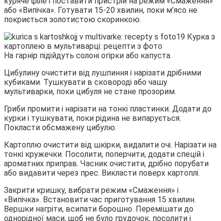
куряче філе і поставити пристрій на режим «Смаження»
або «Випічка». Готувати 15-20 хвилин, поки м’ясо не
покриється золотистою скоринкою.
На гарнір підійдуть солоні огірки або капуста.
Цибулину очистити від лушпиння і нарізати дрібними
кубиками. Тушкувати в сковороді або чашу
мультиварки, поки цибуля не стане прозорим.
Гриби промити і нарізати на тонкі пластинки. Додати до
курки і тушкувати, поки рідина не випарується.
Покласти обсмажену цибулю.
Картоплю очистити від шкірки, видалити очі. Нарізати на
тонкі кружечки. Посолити, поперчити, додати спецій і
ароматних приправ. Часник очистити, дрібно порубати
або видавити через прес. Викласти поверх картоплі.
Закрити кришку, вибрати режим «Смаження» і
«Випічка». Встановити час приготування 15 хвилин.
Вершки нагріти, всипати борошно. Перемішати до
однорідної маси, щоб не було грудочок, посолити і