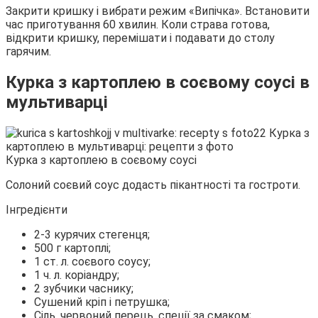
Закрити кришку і вибрати режим «Випічка». Встановити
час приготування 60 хвилин. Коли страва готова,
відкрити кришку, перемішати і подавати до столу
гарячим.
Курка з картоплею в соєвому соусі в
мультиварці
Курка з картоплею в соєвому соусі
Солоний соєвий соус додасть пікантності та гостроти.
Інгредієнти
2-3 курячих стегенця;
500 г картоплі;
1 ст. л. соєвого соусу;
1 ч. л. коріандру;
2 зубчики часнику;
Сушений кріп і петрушка;
Сіль, червоний перець, спеції за смаком;