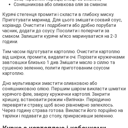
Соняшникова або оливкова олія за смаком.
Курячі стегенця промити і скласти в глибоку миску.
Приготувати маринад. Для цього змішати соєвий соус,
коріандр. Очистити і подрібнити або дрібно порубати
часник, додати до соусу. Посолити і поперчити за
смаком. Залишити куряче м’ясо маринуватися на 2-3
години.
Тим часом підготувати картоплю. Очистити картоплю
від шкірки, промити, видалити очі. Порізати кружечками
завтовшки близько 1 див Змішати масло з сіллю та
сушеною зеленню, полити приготованим соусом
картоплю.
Дно мультиварки змастити оливковою або
соняшниковою олією. Першим шаром викласти шматки
курячого філе, зверху кружечки картоплі. Закрити
кришку, встановити режим «Випічка». Періодично
перевіряти страву, щоб воно рівномірно запеклось.
Через годину страва готова. Викласти його порційно на
тарілки і подавати до столу, прикрасивши зеленню.