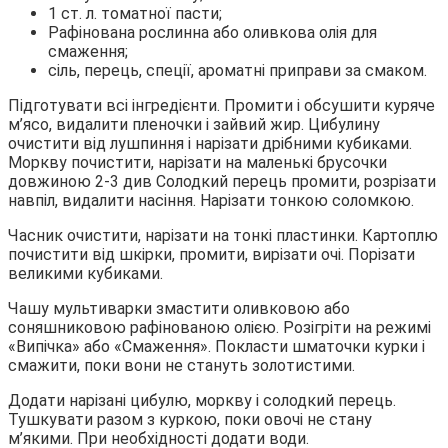
1 ст. л. томатної пасти;
Рафінована рослинна або оливкова олія для
смаження;
сіль, перець, спеції, ароматні приправи за смаком.
Підготувати всі інгредієнти. Промити і обсушити куряче
м’ясо, видалити пленочки і зайвий жир. Цибулину
очистити від лушпиння і нарізати дрібними кубиками.
Моркву почистити, нарізати на маленькі брусочки
довжиною 2-3 див Солодкий перець промити, розрізати
навпіл, видалити насіння. Нарізати тонкою соломкою.
Часник очистити, нарізати на тонкі пластинки. Картоплю
почистити від шкірки, промити, вирізати очі. Порізати
великими кубиками.
Чашу мультиварки змастити оливковою або
соняшниковою рафінованою олією. Розігріти на режимі
«Випічка» або «Смаження». Покласти шматочки курки і
смажити, поки вони не стануть золотистими.
Додати нарізані цибулю, моркву і солодкий перець.
Тушкувати разом з куркою, поки овочі не стану
м’якими. При необхідності додати води.