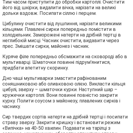
Тим часом приступити до обробки картоплі. Очистити
його від шкірки, видалити вічка, нарізати на великі
дольки вздовж. Посипати сіллю і перцем.
Цибулину очистити від лушпиння, нарізати великими
кільцями. Плавлені сирки попередньо помістити в
холодильник. Заморожені натерти на дрібній тертці в
неглибокій мисці. Часник очистити, видавити через
прес. Змішати сирки, майонез і часник.
Куряче філе попередньо обсмажити на сковороді або в
мультиварці. Шматочки повинні підрум’янитися,
придбати апетитну скоринку.
Дно чаші мультиварки змастити рафінованим
соняшниковою або оливковою олією. Викласти кільця
цибулі, зверху – шматочки курки. Наступний шар –
кружечки картоплі. Вони повинні повністю закрити
курку. Полити соусом з майонезу, плавлених сирків і
часнику.
Сир твердих сортів натерти на дрібній тертці і посипати
страву зверху. Закрити кришку і встановити режим
«Випічка» на 40-50 хвилин. Подавати на тарілці з