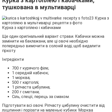
Курка з картоплею і кабачками,
тушкована в мультиварці
Курка з картоплею і кабачками
Ще один оригінальний варіант страви. Кабачки можна
замінити на баклажани, але ці овочі необхідно
попередньо вимочити в солоній воді, щоб видалити
гіркоту.
Інгредієнти
700 г курячого філе;
1 середній кабачок;
1 морква;
500 г картоплі;
1 ріпчаста цибулина;
200 г сметани;
Сіль, спеції, перець за смаком.
Підготувати всі овочі. Ріпчасту цибулину очистити від
лушпиння і порізати на маленькі кубики. Морква