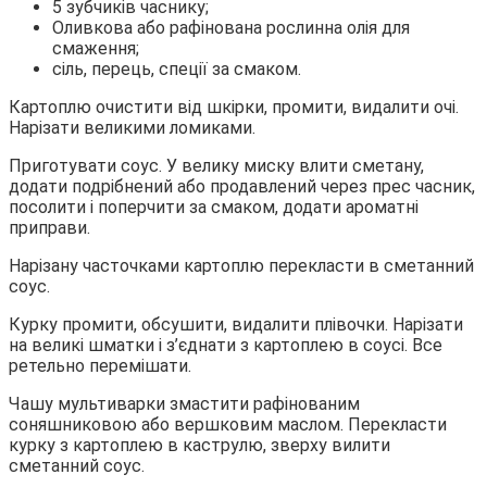
5 зубчиків часнику;
Оливкова або рафінована рослинна олія для
смаження;
сіль, перець, спеції за смаком.
Картоплю очистити від шкірки, промити, видалити очі.
Нарізати великими ломиками.
Приготувати соус. У велику миску влити сметану,
додати подрібнений або продавлений через прес часник,
посолити і поперчити за смаком, додати ароматні
приправи.
Нарізану часточками картоплю перекласти в сметанний
соус.
Курку промити, обсушити, видалити плівочки. Нарізати
на великі шматки і з’єднати з картоплею в соусі. Все
ретельно перемішати.
Чашу мультиварки змастити рафінованим
соняшниковою або вершковим маслом. Перекласти
курку з картоплею в каструлю, зверху вилити
сметанний соус.