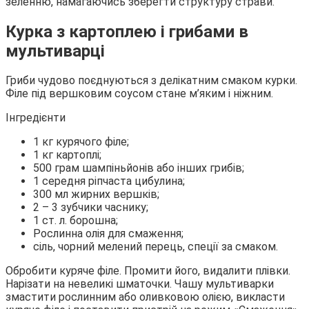
зеленню, намагаючись зберегти структуру страви.
Курка з картоплею і грибами в
мультиварці
Гриби чудово поєднуються з делікатним смаком курки.
Філе під вершковим соусом стане м’яким і ніжним.
Інгредієнти
1 кг курячого філе;
1 кг картоплі;
500 грам шампіньйонів або інших грибів;
1 середня ріпчаста цибулина;
300 мл жирних вершків;
2 – 3 зубчики часнику;
1 ст. л. борошна;
Рослинна олія для смаження;
сіль, чорний мелений перець, спеції за смаком.
Обробити куряче філе. Промити його, видалити плівки.
Нарізати на невеликі шматочки. Чашу мультиварки
змастити рослинним або оливковою олією, викласти