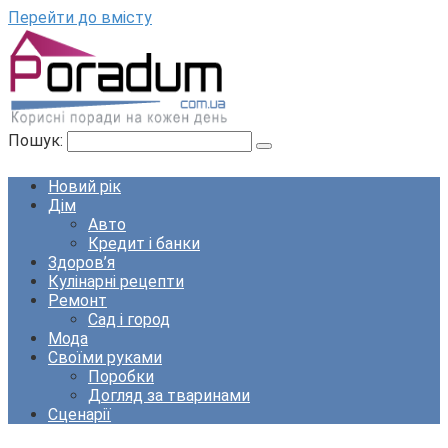
Перейти до вмісту
Пошук:
Новий рік
Дім
Авто
Кредит і банки
Здоров’я
Кулінарні рецепти
Ремонт
Сад і город
Мода
Своїми руками
Поробки
Догляд за тваринами
Сценарії