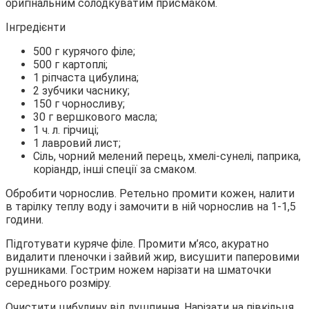
оригінальним солодкуватим присмаком.
Інгредієнти
500 г курячого філе;
500 г картоплі;
1 ріпчаста цибулина;
2 зубчики часнику;
150 г чорносливу;
30 г вершкового масла;
1 ч. л. гірчиці;
1 лавровий лист;
Сіль, чорний мелений перець, хмелі-сунелі, паприка,
коріандр, інші спеції за смаком.
Обробити чорнослив. Ретельно промити кожен, налити
в тарілку теплу воду і замочити в ній чорнослив на 1-1,5
години.
Підготувати куряче філе. Промити м’ясо, акуратно
видалити пленочки і зайвий жир, висушити паперовими
рушниками. Гострим ножем нарізати на шматочки
середнього розміру.
Очистити цибулину від лушпиння. Нарізати на півкільця