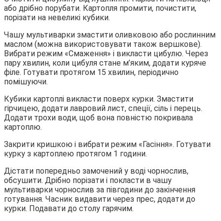
або дрібно порубати. Картопля промити, почистити,
порізати на невеликі кубики.
Чашу мультиварки змастити оливковою або рослинним
маслом (можна використовувати також вершкове).
Вибрати режим «Смаження» і викласти цибулю. Через
пару хвилин, коли цибуля стане м’яким, додати куряче
філе. Готувати протягом 15 хвилин, періодично
помішуючи.
Кубики картоплі викласти поверх курки. Змастити
гірчицею, додати лавровий лист, спеції, сіль і перець.
Додати трохи води, щоб вона повністю покривала
картоплю.
Закрити кришкою і вибрати режим «Гасіння». Готувати
курку з картоплею протягом 1 години.
Дістати попередньо замочений у воді чорнослив,
обсушити. Дрібно порізати і покласти в чашу
мультиварки чорнослив за півгодини до закінчення
готування. Часник видавити через прес, додати до
курки. Подавати до столу гарячим.