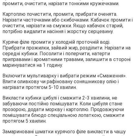
промити, очистити, нарізати тонкими кружечками.
Картоплю почистити, промити, прибрати оченята.
Нарізати часточками або скибочками. Кабачок промити і
очистити, нарізати на смужки. Якщо кабачок старий,
потрібно видалити насіння і жорстку серцевину.
Куряче філе промити у холодній проточній воді.
Прибрати прожилки, зайвий жир, розділити. Нарізати на
середні кубики. Посолити і поперчити, натерти
приправами і ароматними травами, залишити в стороні
маринуватися на 1 годину.
Включити мультиварку і вибрати режим «Смаження».
Влити оливкову чи рафіновану соняшникову олію і
нагрівати протягом 5-10 хвилин.
Викласти кубики цибулі і смажити 2-3 хвилини, не
забуваючи постійно помішувати. Коли цибуля стане
прозорою, додати моркву і картоплю. Продовжуючи
помішувати блюдо спеціальною лопаткою, смажити
протягом 5 хвилин.
Замариновані шматки курячого філе викласти в чашу