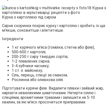
Курка з картоплею під сиром
Сирна скоринка покриє курку і картоплю і зробить їх ще
м’якше, соковитіше і апетитніше.
Інгредієнти
1 кг курячого м’яса (гомілки, стегна або філе);
500-600 г картоплі;
200-250 г сиру твердих сортів;
1-2
плавлених сирка;
3-4 зубчики часнику;
1 ст. л. майонезу;
Сіль, перець, спеції за смаком;
Рослинна або оливкова олія.
Підготувати куряче філе. Видалити плівки і зайвий жир,
нарізати невеликими шматочками. Натерти сіллю і
спеціями, ароматними травами і залишити на 5-10
хвилин, за які м’ясо просочиться приправами.