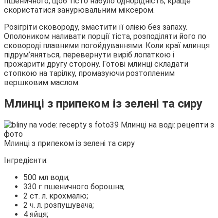
пшеничного, щоб тісто набуло однорідність, краще
скористатися занурювальним міксером.
Розігріти сковороду, змастити її олією без запаху.
Ополоником наливати порції тіста, розподіляти його по
сковороді плавними погойдуваннями. Коли краї млинця
підрум’яняться, перевернути виріб лопаткою і
прожарити другу сторону. Готові млинці складати
стопкою на тарілку, промазуючи розтопленим
вершковим маслом.
Млинці з припеком із зелені та сиру
Млинці з припеком із зелені та сиру
Інгредієнти:
500 мл води;
330 г пшеничного борошна;
2 ст. л. крохмалю;
2 ч. л. розпушувача;
4 яйця;