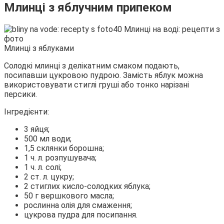
Млинці з яблучним припеком
Млинці з яблуками
Солодкі млинці з делікатним смаком подають,
посипавши цукровою пудрою. Замість яблук можна
використовувати стиглі груші або тонко нарізані
персики.
Інгредієнти:
3 яйця;
500 мл води;
1,5 склянки борошна;
1 ч. л. розпушувача;
1 ч. л. солі;
2 ст. л. цукру;
2 стиглих кисло-солодких яблука;
50 г вершкового масла;
рослинна олія для смаження;
цукрова пудра для посипання.