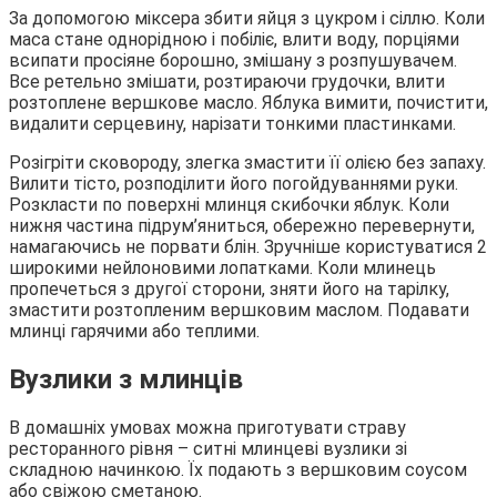
За допомогою міксера збити яйця з цукром і сіллю. Коли
маса стане однорідною і побіліє, влити воду, порціями
всипати просіяне борошно, змішану з розпушувачем.
Все ретельно змішати, розтираючи грудочки, влити
розтоплене вершкове масло. Яблука вимити, почистити,
видалити серцевину, нарізати тонкими пластинками.
Розігріти сковороду, злегка змастити її олією без запаху.
Вилити тісто, розподілити його погойдуваннями руки.
Розкласти по поверхні млинця скибочки яблук. Коли
нижня частина підрум’яниться, обережно перевернути,
намагаючись не порвати блін. Зручніше користуватися 2
широкими нейлоновими лопатками. Коли млинець
пропечеться з другої сторони, зняти його на тарілку,
змастити розтопленим вершковим маслом. Подавати
млинці гарячими або теплими.
Вузлики з млинців
В домашніх умовах можна приготувати страву
ресторанного рівня – ситні млинцеві вузлики зі
складною начинкою. Їх подають з вершковим соусом
або свіжою сметаною.