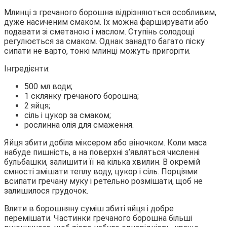
Млинці з гречаного борошна відрізняються особливим,
дуже насиченим смаком. Їх можна фарширувати або
подавати зі сметаною і маслом. Ступінь солодощі
регулюється за смаком. Однак занадто багато піску
сипати не варто, тонкі млинці можуть пригоріти.
Інгредієнти:
500 мл води;
1 склянку гречаного борошна;
2 яйця;
сіль і цукор за смаком;
рослинна олія для смаження.
Яйця збити добіла міксером або віночком. Коли маса
набуде пишність, а на поверхні з’являться численні
бульбашки, залишити її на кілька хвилин. В окремій
ємності змішати теплу воду, цукор і сіль. Порціями
всипати гречану муку і ретельно розмішати, щоб не
залишилося грудочок.
Влити в борошняну суміш збиті яйця і добре
перемішати. Частинки гречаного борошна більші