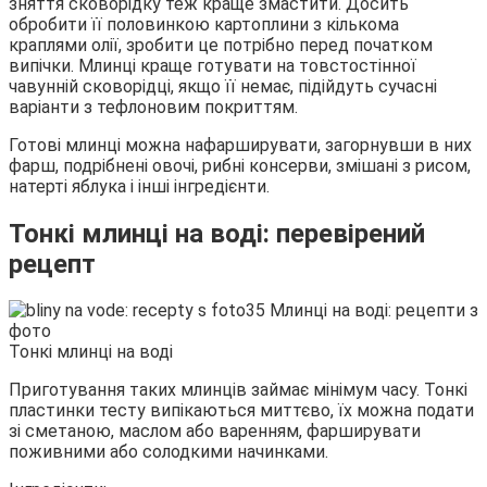
зняття сковорідку теж краще змастити. Досить
обробити її половинкою картоплини з кількома
краплями олії, зробити це потрібно перед початком
випічки. Млинці краще готувати на товстостінної
чавунній сковорідці, якщо її немає, підійдуть сучасні
варіанти з тефлоновим покриттям.
Готові млинці можна нафарширувати, загорнувши в них
фарш, подрібнені овочі, рибні консерви, змішані з рисом,
натерті яблука і інші інгредієнти.
Тонкі млинці на воді: перевірений
рецепт
Тонкі млинці на воді
Приготування таких млинців займає мінімум часу. Тонкі
пластинки тесту випікаються миттєво, їх можна подати
зі сметаною, маслом або варенням, фарширувати
поживними або солодкими начинками.