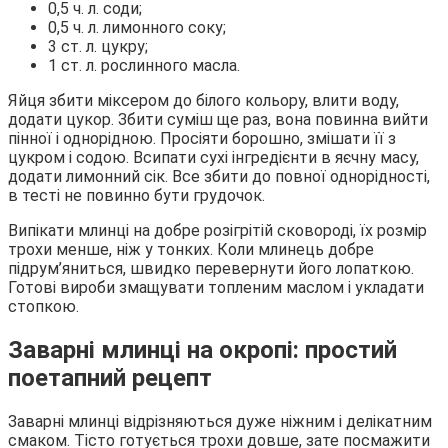
0,5 ч. л. соди;
0,5 ч. л. лимонного соку;
3 ст. л. цукру;
1 ст. л. рослинного масла.
Яйця збити міксером до білого кольору, влити воду,
додати цукор. Збити суміш ще раз, вона повинна вийти
пінної і однорідною. Просіяти борошно, змішати її з
цукром і содою. Всипати сухі інгредієнти в яєчну масу,
додати лимонний сік. Все збити до повної однорідності,
в тесті не повинно бути грудочок.
Випікати млинці на добре розігрітій сковороді, їх розмір
трохи менше, ніж у тонких. Коли млинець добре
підрум’яниться, швидко перевернути його лопаткою.
Готові вироби змащувати топленим маслом і укладати
стопкою.
Заварні млинці на окропі: простий
поетапний рецепт
Заварні млинці відрізняються дуже ніжним і делікатним
смаком. Тісто готується трохи довше, зате посмажити