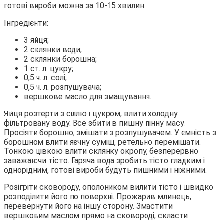
готові вироби можна за 10-15 хвилин.
Інгредієнти:
3 яйця;
2 склянки води;
2 склянки борошна;
1 ст. л. цукру;
0,5 ч. л. солі;
0,5 ч. л. розпушувача;
вершкове масло для змащування.
Яйця розтерти з сіллю і цукром, влити холодну
фільтровану воду. Все збити в пишну пінну масу.
Просіяти борошно, змішати з розпушувачем. У ємність з
борошном влити яєчну суміш, ретельно перемішати.
Тонкою цівкою влити склянку окропу, безперервно
заважаючи тісто. Гаряча вода зробить тісто гладким і
однорідним, готові вироби будуть пишними і ніжними.
Розігріти сковороду, ополоником вилити тісто і швидко
розподілити його по поверхні. Прожарив млинець,
перевернути його на іншу сторону. Змастити
вершковим маслом прямо на сковороді, скласти