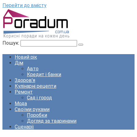
Перейти до вмісту
Пошук:
Новий рік
Дім
Авто
Кредит і банки
Здоров’я
Кулінарні рецепти
Ремонт
Сад і город
Мода
Своїми руками
Поробки
Догляд за тваринами
Сценарії