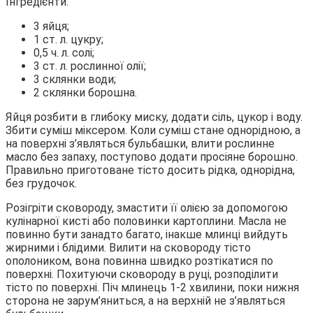
Інгредієнти:
3 яйця;
1 ст. л. цукру;
0,5 ч. л. солі;
3 ст. л. рослинної олії;
3 склянки води;
2 склянки борошна.
Яйця розбити в глибоку миску, додати сіль, цукор і воду.
Збити суміш міксером. Коли суміш стане однорідною, а
на поверхні з’являться бульбашки, влити рослинне
масло без запаху, поступово додати просіяне борошно.
Правильно приготоване тісто досить рідка, однорідна,
без грудочок.
Розігріти сковороду, змастити її олією за допомогою
кулінарної кисті або половинки картоплини. Масла не
повинно бути занадто багато, інакше млинці вийдуть
жирними і блідими. Вилити на сковороду тісто
ополоником, вона повинна швидко розтікатися по
поверхні. Похитуючи сковороду в руці, розподілити
тісто по поверхні. Піч млинець 1-2 хвилини, поки нижня
сторона не зарум’яниться, а на верхній не з’являться