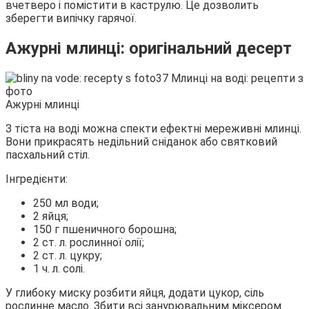
вчетверо і помістити в каструлю. Це дозволить
зберегти випічку гарячої.
Ажурні млинці: оригінальний десерт
Ажурні млинці
З тіста на воді можна спекти ефектні мереживні млинці.
Вони прикрасять недільний сніданок або святковий
пасхальний стіл.
Інгредієнти:
250 мл води;
2 яйця;
150 г пшеничного борошна;
2 ст. л. рослинної олії;
2 ст. л. цукру;
1 ч. л. солі.
У глибоку миску розбити яйця, додати цукор, сіль
рослинне масло. Збити всі занурювальним міксером.