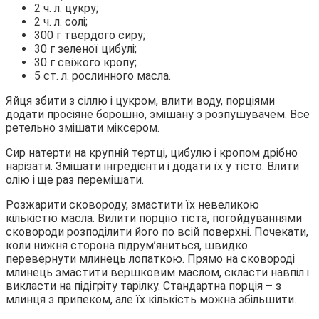
2 ч. л. цукру;
2 ч. л. солі;
300 г твердого сиру;
30 г зеленої цибулі;
30 г свіжого кропу;
5 ст. л. рослинного масла.
Яйця збити з сіллю і цукром, влити воду, порціями
додати просіяне борошно, змішану з розпушувачем. Все
ретельно змішати міксером.
Сир натерти на крупній тертці, цибулю і кропом дрібно
нарізати. Змішати інгредієнти і додати їх у тісто. Влити
олію і ще раз перемішати.
Розжарити сковороду, змастити їх невеликою
кількістю масла. Вилити порцію тіста, погойдуваннями
сковороди розподілити його по всій поверхні. Почекати,
коли нижня сторона підрум’яниться, швидко
перевернути млинець лопаткою. Прямо на сковороді
млинець змастити вершковим маслом, скласти навпіл і
викласти на підігріту тарілку. Стандартна порція – з
млинця з припеком, але їх кількість можна збільшити.