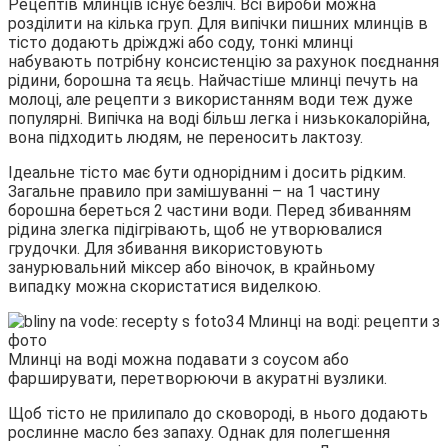
Рецептів млинців існує безліч. Всі вироби можна
розділити на кілька груп. Для випічки пишних млинців в
тісто додають дріжджі або соду, тонкі млинці
набувають потрібну консистенцію за рахунок поєднання
рідини, борошна та яєць.
Найчастіше млинці печуть на
молоці, але рецепти з використанням води теж дуже
популярні. Випічка на воді більш легка і низькокалорійна,
вона підходить людям, не переносить лактозу.
Ідеальне тісто має бути однорідним і досить рідким.
Загальне правило при замішуванні – на 1 частину
борошна береться 2 частини води. Перед збиванням
рідина злегка підігрівають, щоб не утворювалися
грудочки. Для збивання використовують
занурювальний міксер або віночок, в крайньому
випадку можна скористатися виделкою.
Млинці на воді можна подавати з соусом або
фарширувати, перетворюючи в акуратні вузлики.
Щоб тісто не прилипало до сковороді, в нього додають
рослинне масло без запаху. Однак для полегшення