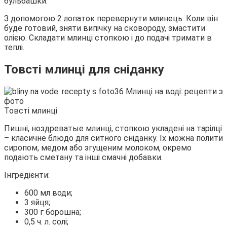
бульбашки.
З допомогою 2 лопаток перевернути млинець. Коли він
буде готовий, зняти випічку на сковороду, змастити
олією. Складати млинці стопкою і до подачі тримати в
теплі.
Товсті млинці для сніданку
Товсті млинці
Пишні, ноздреватые млинці, стопкою укладені на тарілці
– класичне блюдо для ситного сніданку. Їх можна полити
сиропом, медом або згущеним молоком, окремо
подають сметану та інші смачні добавки.
Інгредієнти:
600 мл води;
3 яйця;
300 г борошна;
0,5 ч. л. солі;