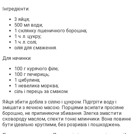
Інгредієнти:
3 яйця;
500 мл води;
1 склянку пшеничного борошна;
1 ч. л. цукру;
1 ч. л. солі;
олія для смаження.
Для начинки:
100 г курячого філе;
100 г печериць;
1 цибулина;
1 невелика морква;
сіль і перець за смаком.
Яйця збити добіла з сіллю і цукром. Підігріти воду і
змішати з яєчною масою. Порціями всипати просіяне
борошно, не припиняючи збивання. Злегка змастити
сковороду маслом, спекти тонкі млинчики. Вона повинні
бути ідеально круглими, без розривів і пошкоджень.