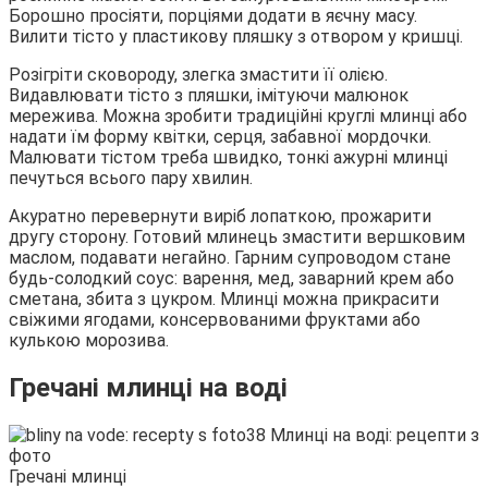
Борошно просіяти, порціями додати в яєчну масу.
Вилити тісто у пластикову пляшку з отвором у кришці.
Розігріти сковороду, злегка змастити її олією.
Видавлювати тісто з пляшки, імітуючи малюнок
мережива. Можна зробити традиційні круглі млинці або
надати їм форму квітки, серця, забавної мордочки.
Малювати тістом треба швидко, тонкі ажурні млинці
печуться всього пару хвилин.
Акуратно перевернути виріб лопаткою, прожарити
другу сторону. Готовий млинець змастити вершковим
маслом, подавати негайно. Гарним супроводом стане
будь-солодкий соус: варення, мед, заварний крем або
сметана, збита з цукром. Млинці можна прикрасити
свіжими ягодами, консервованими фруктами або
кулькою морозива.
Гречані млинці на воді
Гречані млинці