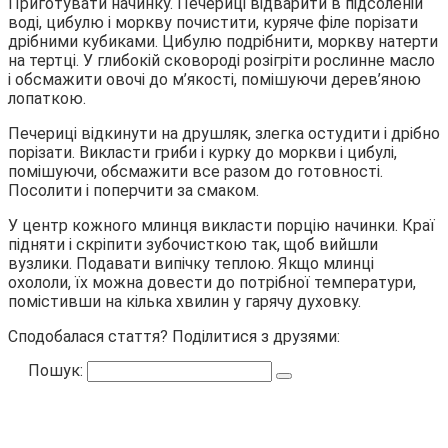
Приготувати начинку. Печериці відварити в підсоленій
воді, цибулю і моркву почистити, куряче філе порізати
дрібними кубиками. Цибулю подрібнити, моркву натерти
на тертці. У глибокій сковороді розігріти рослинне масло
і обсмажити овочі до м’якості, помішуючи дерев’яною
лопаткою.
Печериці відкинути на друшляк, злегка остудити і дрібно
порізати. Викласти гриби і курку до моркви і цибулі,
помішуючи, обсмажити все разом до готовності.
Посолити і поперчити за смаком.
У центр кожного млинця викласти порцію начинки. Краї
підняти і скріпити зубочисткою так, щоб вийшли
вузлики. Подавати випічку теплою. Якщо млинці
охололи, їх можна довести до потрібної температури,
помістивши на кілька хвилин у гарячу духовку.
Сподобалася стаття? Поділитися з друзями:
Пошук: