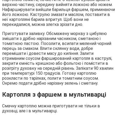
верхню частину, середину вийняти ложкою або ножем.
Нафарширувати вийшли барильця фаршем, приминаючи
його ложкою. Каструлю змазати маслом, поставити в
неї картопляні барила впритул. Щоб вони не
перекидалися, можна злегка зрізати дно.
Приготувати заливку. Обсмажену моркву з цибулею
змішати з дрібно нарізаним часником, сметаною і
томатною пастою. Посолити, всипати мелений чорний
перець за смаком. Влити склянку води, добре
перемішати і довести масу до кипіння. Залити
отриманим соусом фарширований картопля в каструлі,
закрити ємність кришкою або фольгою і помістити в
розігріту духовку на середній рівень. Запікати 90 хвилин
при температурі 150 градусів. Готову картоплю
розкласти по тарілках, полити томатним соусом.
Окремо подати дрібно нарізану зелень і сметану.
Картопля з фаршем в мультиварці
Смачну картоплю можна приготувати не тільки в
духовці, але і в мультиварці.