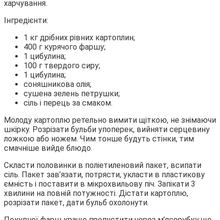
харчування.
Інгредієнти:
1 кг дрібних рівних картоплин;
400 г курячого фаршу;
1 цибулина;
100 г твердого сиру;
1 цибулина;
соняшникова олія;
сушена зелень петрушки;
сіль і перець за смаком.
Молоду картоплю ретельно вимити щіткою, не знімаючи
шкірку. Розрізати бульби упоперек, вийняти серцевину
ложкою або ножем. Чим тонше будуть стінки, тим
смачніше вийде блюдо.
Скласти половинки в поліетиленовий пакет, всипати
сіль. Пакет зав’язати, потрясти, укласти в пластикову
ємність і поставити в мікрохвильову піч. Запікати 3
хвилини на повній потужності. Дістати картоплю,
розрізати пакет, дати бульб охолонути.
Покупної фарш краще пропустити через м’ясорубку ще