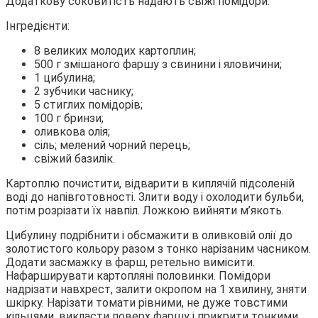
Додаткову соковитість надають свіжі помідори.
Інгредієнти:
8 великих молодих картоплин;
500 г змішаного фаршу з свинини і яловичини;
1 цибулина;
2 зубчики часнику;
5 стиглих помідорів;
100 г бринзи;
оливкова олія;
сіль; мелений чорний перець;
свіжий базилік.
Картоплю почистити, відварити в киплячій підсоленій
воді до напівготовності. Злити воду і охолодити бульби,
потім розрізати їх навпіл. Ложкою вийняти м’якоть.
Цибулину подрібнити і обсмажити в оливковій олії до
золотистого кольору разом з тонко нарізаним часником.
Додати засмажку в фарш, ретельно вимісити.
Нафарширувати картопляні половинки. Помідори
надрізати навхрест, залити окропом на 1 хвилину, зняти
шкірку. Нарізати томати рівними, не дуже товстими
кільцями, викласти поверх фаршу і прикрити тонкими