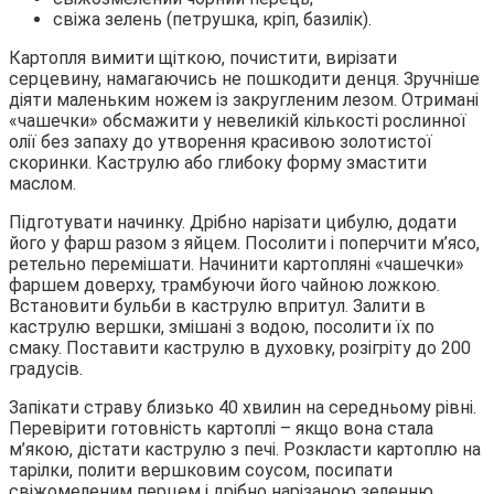
свіжа зелень (петрушка, кріп, базилік).
Картопля вимити щіткою, почистити, вирізати
серцевину, намагаючись не пошкодити денця. Зручніше
діяти маленьким ножем із закругленим лезом. Отримані
«чашечки» обсмажити у невеликій кількості рослинної
олії без запаху до утворення красивою золотистої
скоринки. Каструлю або глибоку форму змастити
маслом.
Підготувати начинку. Дрібно нарізати цибулю, додати
його у фарш разом з яйцем. Посолити і поперчити м’ясо,
ретельно перемішати. Начинити картопляні «чашечки»
фаршем доверху, трамбуючи його чайною ложкою.
Встановити бульби в каструлю впритул. Залити в
каструлю вершки, змішані з водою, посолити їх по
смаку. Поставити каструлю в духовку, розігріту до 200
градусів.
Запікати страву близько 40 хвилин на середньому рівні.
Перевірити готовність картоплі – якщо вона стала
м’якою, дістати каструлю з печі. Розкласти картоплю на
тарілки, полити вершковим соусом, посипати
свіжомеленим перцем і дрібно нарізаною зеленню.