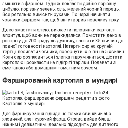
змішати з фаршем. Туди ж покласти дрібно порізану
цибулю, порізану зелень, сіль, мелений чорний перець.
Все ретельно вимісити руками. По черзі начиняти
човники фаршем так, щоб він утворив невелику гірку.
Деко змастити олією, викласти половинки картоплі
впритул, щоб вони не перекидалися. Помістити деко в
розігріту до 200 градусів духовку, запікати 35 хвилин до
повної готовності картоплі. Натерти сир на крупній
тертці, посипати човники, повернути їх в піч на 5 хвилин.
Коли сир розплавиться і злегка підрум’яниться, дістати
картоплю і розкласти на підігріті тарілки. Подавати зі
сметаною або домашнім томатним соусом.
Фарширований картопля в мундирі
Картопля в мундирі
Для фарширування підійде не тільки свинячий або
яловичий, але і курячий фарш. Страва вийде більш
ніжним і делікатним, ідеально підходить для дитячого