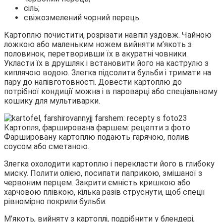
сіль;
свіжозмелений чорний перець.
Картоплю почистити, розрізати навпіл уздовж. Чайною
ложкою або маленьким ножем вийняти м’якоть з
половинок, перетворивши їх в акуратні човники.
Укласти їх в друшляк і встановити його на каструлю з
киплячою водою. Злегка підсолити бульби і тримати на
пару до напівготовності. Довести картоплю до
потрібної кондиції можна і в пароварці або спеціальному
кошику для мультиварки.
Фаршировану картоплю подають гарячою, полив
соусом або сметаною.
Злегка охолодити картоплю і перекласти його в глибоку
миску. Полити олією, посипати паприкою, змішаної з
червоним перцем. Закрити ємність кришкою або
харчовою плівкою, кілька разів струснути, щоб спеції
рівномірно покрили бульби.
М’якоть, вийняту з картоплі, подрібнити у блендері,