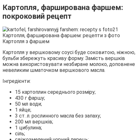
Картопля, фарширована фаршем:
покроковий рецепт
Картопля з фаршем
Картопля у вершковому соусі буде соковитою, ніжною,
бульби збережуть красиву форму. Замість вершків
можна використовувати незбиране молоко, доповнене
невеликим шматочком вершкового масла.
Інгредієнти:
15 картоплин середнього розміру;
430 г фаршу;
50 мл води;
1 яйце;
3 ст. л. рослинного масла без запаху;
200 мл вершків;
1 цибулина;
сіль;
свіжозмелений чорний перець;