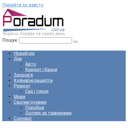
Перейти до вмісту
Пошук:
Новий рік
Дім
Авто
Кредит і банки
Здоров’я
Кулінарні рецепти
Ремонт
Сад і город
Мода
Своїми руками
Поробки
Догляд за тваринами
Сценарії