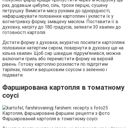
раз, додавши цибулю, сіль, трохи перцю, сушену
петрушку. Вимісити масу руками до однорідності,
нафарширувати половинки картоплин і укласти їх у
вогнетривку форму, змащену маслом. Поставити її в
духовку, нагріту до 180 градусів, запікати 30 хвилин до
готовності картоплі.
Дістати форму з духовки, акуратно посипати картопляні
половинки натертим сиром, повернути в духовку ще на
кілька хвилин. Щоб сир швидше підрум’янився, можна
включити гриль або перемістити форму на верхній
рівень. Готову картоплю розкласти по підігрітим
тарілках, полити вершковим соусом з зеленню і
подавати.
Фарширована картопля в томатному
соусі
Фарширований картопля в томатному соусі