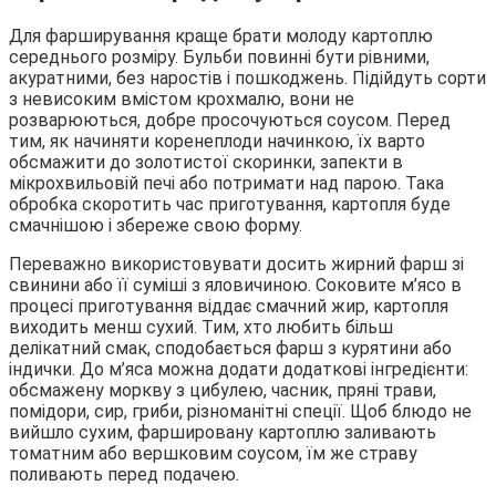
Для фарширування краще брати молоду картоплю
середнього розміру. Бульби повинні бути рівними,
акуратними, без наростів і пошкоджень. Підійдуть сорти
з невисоким вмістом крохмалю, вони не
розварюються, добре
просочуються соусом. Перед
тим, як начиняти коренеплоди начинкою, їх варто
обсмажити до золотистої скоринки, запекти в
мікрохвильовій печі або потримати над парою. Така
обробка скоротить час приготування, картопля буде
смачнішою і збереже свою форму.
Переважно використовувати досить жирний фарш зі
свинини або її суміші з яловичиною. Соковите м’ясо в
процесі приготування віддає смачний жир, картопля
виходить менш сухий. Тим, хто любить більш
делікатний смак, сподобається фарш з курятини або
індички. До м’яса можна додати додаткові інгредієнти:
обсмажену моркву з цибулею, часник, пряні трави,
помідори, сир, гриби, різноманітні спеції. Щоб блюдо не
вийшло сухим, фаршировану картоплю заливають
томатним або вершковим соусом, їм же страву
поливають перед подачею.