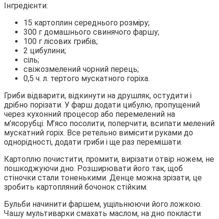
Інгредієнти:
15 картоплин середнього розміру;
300 г домашнього свинячого фаршу;
100 г лісових грибів;
2 цибулини;
сіль;
свіжозмелений чорний перець;
0,5 ч. л. тертого мускатного горіха.
Гриби відварити, відкинути на друшляк, остудити і
дрібно порізати. У фарш додати цибулю, пропущений
через кухонний процесор або перемелений на
м’ясорубці. М’ясо посолити, поперчити, всипати мелений
мускатний горіх. Все ретельно вимісити руками до
однорідності, додати гриби і ще раз перемішати.
Картоплю почистити, промити, вирізати отвір ножем, не
пошкоджуючи дно. Розширювати його так, щоб
стіночки стали тоненькими. Денце можна зрізати, це
зробить картопляний бочонок стійким.
Бульби начинити фаршем, ущільнюючи його ложкою.
Чашу мультиварки смахать маслом, на дно покласти