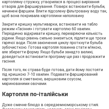
картопляну стружку, утворилася в процесі вирізання
отворів для фарширування. Поверх встановити бульби,
начинені фаршем. Влити підсолену фільтровану воду так,
щоб вона покривала картоплини наполовину.
Закрити кришку мультиварки, встановити на табло
режим «Гасіння» і готувати картоплю 60 хвилин.
Періодично відкривати кришку, перевіряючи кількість
рідини. Якщо рівень сильно знизиться, підлити ще трохи
гарячої води. Після закінчення циклу проткнути бульба
зубочисткою. Готова картопля повинна стати м’якою,
але зберегти форму. Якщо бульби занадто великі,
доведеться встановити програму ще раз і продовжити
гасіння.
Після того, як страва буде готова, дати йому постояти
під кришкою 7-10 хвилин. Подавати фарширований
картопля зі сметаною, вершковим соусом,
маринованими овочами.
Картопля по-італійськи
Дуже смачне блюдо в середземноморському стилі.