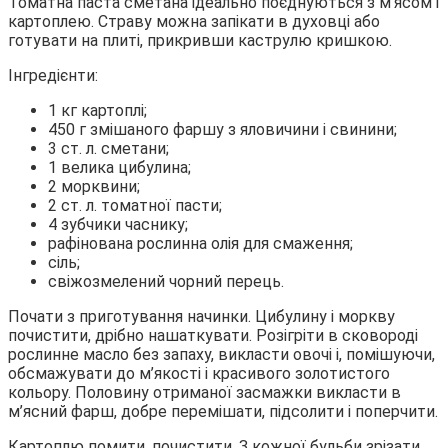
Томатна паста сметана ідеально поєднуються з м’ясом і
картоплею. Страву можна запікати в духовці або
готувати на плиті, прикривши каструлю кришкою.
Інгредієнти:
1 кг картоплі;
450 г змішаного фаршу з яловичини і свинини;
3 ст. л. сметани;
1 велика цибулина;
2 морквини;
2 ст. л. томатної пасти;
4 зубчики часнику;
рафінована рослинна олія для смаження;
сіль;
свіжозмелений чорний перець.
Почати з приготування начинки. Цибулину і моркву
почистити, дрібно нашаткувати. Розігріти в сковороді
рослинне масло без запаху, викласти овочі і, помішуючи,
обсмажувати до м’якості і красивого золотистого
кольору. Половину отриманої засмажки викласти в
м’ясний фарш, добре перемішати, підсолити і поперчити.
Картоплю помити, почистити. З кожної бульби зрізати