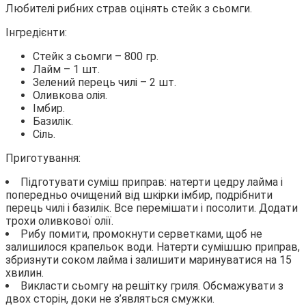
Любителі рибних страв оцінять стейк з сьомги.
Інгредієнти:
Стейк з сьомги – 800 гр.
Лайм – 1 шт.
Зелений перець чилі – 2 шт.
Оливкова олія.
Імбир.
Базилік.
Сіль.
Приготування:
Підготувати суміш приправ: натерти цедру лайма і
попередньо очищений від шкірки імбир, подрібнити
перець чилі і базилік. Все перемішати і посолити. Додати
трохи оливкової олії.
Рибу помити, промокнути серветками, щоб не
залишилося крапельок води. Натерти сумішшю приправ,
збризнути соком лайма і залишити маринуватися на 15
хвилин.
Викласти сьомгу на решітку гриля. Обсмажувати з
двох сторін, доки не з’являться смужки.