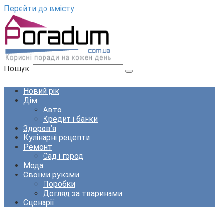
Перейти до вмісту
Пошук:
Новий рік
Дім
Авто
Кредит і банки
Здоров’я
Кулінарні рецепти
Ремонт
Сад і город
Мода
Своїми руками
Поробки
Догляд за тваринами
Сценарії