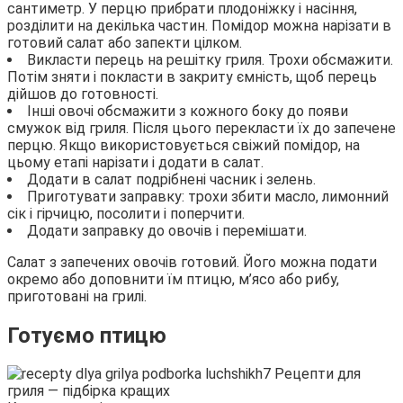
сантиметр. У перцю прибрати плодоніжку і насіння,
розділити на декілька частин. Помідор можна нарізати в
готовий салат або запекти цілком.
Викласти перець на решітку гриля. Трохи обсмажити.
Потім зняти і покласти в закриту ємність, щоб перець
дійшов до готовності.
Інші овочі обсмажити з кожного боку до появи
смужок від гриля. Після цього перекласти їх до запечене
перцю. Якщо використовується свіжий помідор, на
цьому етапі нарізати і додати в салат.
Додати в салат подрібнені часник і зелень.
Приготувати заправку: трохи збити масло, лимонний
сік і гірчицю, посолити і поперчити.
Додати заправку до овочів і перемішати.
Салат з запечених овочів готовий. Його можна подати
окремо або доповнити їм птицю, м’ясо або рибу,
приготовані на грилі.
Готуємо птицю