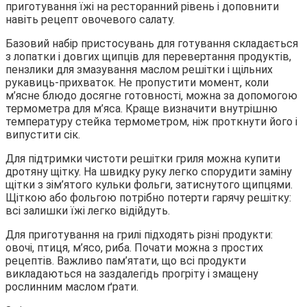
приготування їжі на ресторанний рівень і доповнити
навіть рецепт овочевого
салату.
Базовий набір пристосувань для готування складається
з лопатки і довгих щипців для перевертання продуктів,
пензлики для змазування маслом решітки і щільних
рукавиць-прихваток. Не пропустити момент, коли
м’ясне блюдо досягне готовності, можна за допомогою
термометра для м’яса. Краще визначити внутрішню
температуру стейка термометром, ніж проткнути його і
випустити сік.
Для підтримки чистоти решітки гриля можна купити
дротяну щітку. На швидку руку легко спорудити заміну
щітки з зім’ятого кульки фольги, затиснутого щипцями.
Щіткою або фольгою потрібно потерти гарячу решітку:
всі залишки їжі легко відійдуть.
Для приготування на грилі підходять різні продукти:
овочі, птиця, м’ясо, риба. Почати можна з простих
рецептів. Важливо пам’ятати, що всі продукти
викладаються на заздалегідь прогріту і змащену
рослинним маслом ґрати.