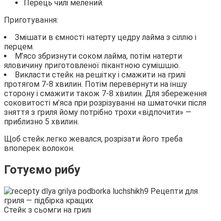
Перець чилі мелений.
Приготування:
Змішати в ємності натерту цедру лайма з сіллю і
перцем.
М’ясо збризнути соком лайма, потім натерти
яловичину приготовленої пікантною сумішшю.
Викласти стейк на решітку і смажити на грилі
протягом 7-8 хвилин. Потім перевернути на іншу
сторону і смажити також 7-8 хвилин. Для збереження
соковитості м’яса при розрізуванні на шматочки після
зняття з гриля йому потрібно трохи «відпочити» —
приблизно 5 хвилин.
Щоб стейк легко жевался, розрізати його треба
впоперек волокон.
Готуємо рибу
Стейк з сьомги на грилі