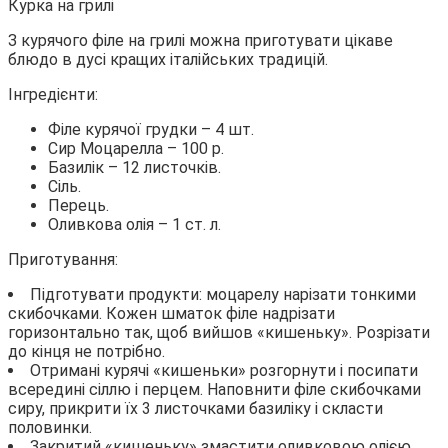
Курка на грилі
З курячого філе на грилі можна приготувати цікаве
блюдо в дусі кращих італійських традицій.
Інгредієнти:
Філе курячої грудки – 4 шт.
Сир Моцарелла – 100 р.
Базилік – 12 листочків.
Сіль.
Перець.
Оливкова олія – 1 ст. л.
Приготування:
Підготувати продукти: моцарелу нарізати тонкими
скибочками. Кожен шматок філе надрізати
горизонтально так, щоб вийшов «кишеньку». Розрізати
до кінця не потрібно.
Отримані курячі «кишеньки» розгорнути і посипати
всередині сіллю і перцем. Наповнити філе скибочками
сиру, прикрити їх 3 листочками базиліку і скласти
половинки.
Закритий «кишеньку» змастити оливковою олією.