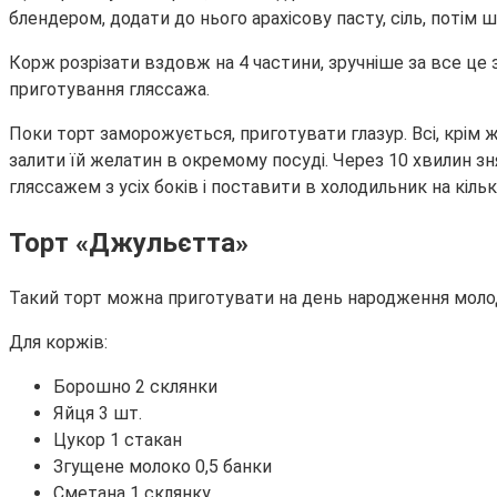
блендером, додати до нього арахісову пасту, сіль, потім
Корж розрізати вздовж на 4 частини, зручніше за все це
приготування гляссажа.
Поки торт заморожується, приготувати глазур. Всі, крім ж
залити їй желатин в окремому посуді. Через 10 хвилин з
гляссажем з усіх боків і поставити в холодильник на кільк
Торт «Джульєтта»
Такий торт можна приготувати на день народження молод
Для коржів:
Борошно 2 склянки
Яйця 3 шт.
Цукор 1 стакан
Згущене молоко 0,5 банки
Сметана 1 склянку