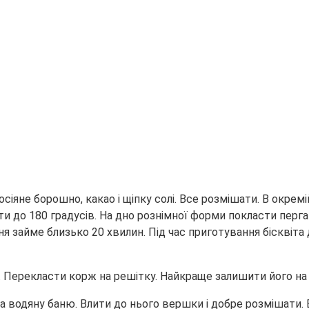
сіяне борошно, какао і щіпку солі. Все розмішати. В окрем
ти до 180 градусів. На дно рознімної форми покласти перга
ня займе близько 20 хвилин. Під час приготування бісквіт
ерекласти корж на решітку. Найкраще залишити його на ніч
а водяну баню. Влити до нього вершки і добре розмішати