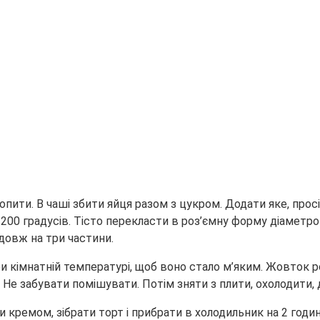
пити. В чаші збити яйця разом з цукром. Додати яке, прос
200 градусів. Тісто перекласти в роз’ємну форму діаметро
здовж на три частини.
 кімнатній температурі, щоб воно стало м’яким. Жовток р
. Не забувати помішувати. Потім зняти з плити, охолодити,
кремом, зібрати торт і прибрати в холодильник на 2 годин