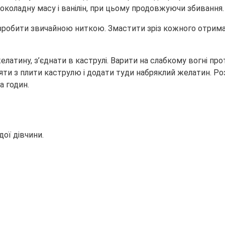
 шоколадну масу і ванілін, при цьому продовжуючи збивання
 зробити звичайною ниткою. Змастити зріз кожного отрима
елатину, з’єднати в каструлі. Варити на слабкому вогні пр
няти з плити каструлю і додати туди набряклий желатин. Р
а годин.
ої дівчини.