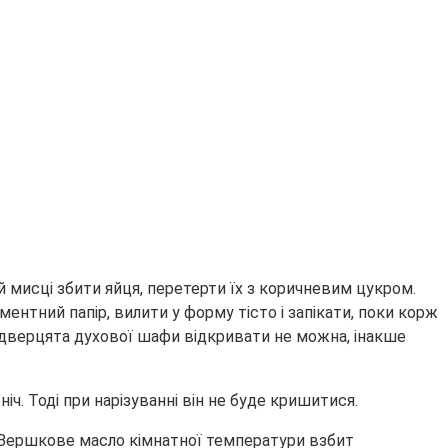
ій мисці збити яйця, перетерти їх з коричневим цукром.
ментний папір, вилити у форму тісто і запікати, поки корж
а дверцята духової шафи відкривати не можна, інакше
. Тоді при нарізуванні він не буде кришитися.
. Вершкове масло кімнатної температури взбит