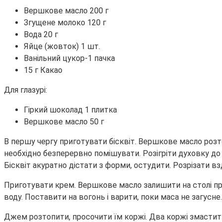
Вершкове масло 200 г
Згущене молоко 120 г
Вода 20 г
Яйце (жовток) 1 шт.
Ванільний цукор-1 пачка
15 г Какао
Для глазурі:
Гіркий шоколад 1 плитка
Вершкове масло 50 г
В першу чергу приготувати бісквіт. Вершкове масло розто
необхідно безперервно помішувати. Розігріти духовку до 
Бісквіт акуратно дістати з форми, остудити. Розрізати в
Приготувати крем. Вершкове масло залишити на столі при
воду. Поставити на вогонь і варити, поки маса не загусне
Джем розтопити, просочити їм коржі. Два коржі змастити 