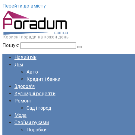
Перейти до вмісту
Пошук:
Новий рік
Дім
Авто
Кредит і банки
Здоров’я
Кулінарні рецепти
Ремонт
Сад і город
Мода
Своїми руками
Поробки