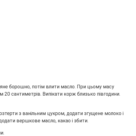
іяне борошно, потім влити масло. При цьому масу
м 20 сантиметрів. Випікати корж близько півгодини.
озтерти з ванільним цукром, додати згущене молоко і
 додати вершкове масло, какао і збити.
и.