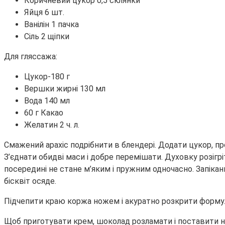
Коричневий цукор 0,5 склянки
Яйця 6 шт.
Ванілін 1 пачка
Сіль 2 щіпки
Для гляссажа:
Цукор-180 г
Вершки жирні 130 мл
Вода 140 мл
60 г Какао
Желатин 2 ч. л.
Смажений арахіс подрібнити в блендері. Додати цукор, про
З’єднати обидві маси і добре перемішати. Духовку розігрі
посередині не стане м’яким і пружним одночасно. Запікан
бісквіт осяде.
Підчепити краю коржа ножем і акуратно розкрити форму. П
Щоб приготувати крем, шоколад розламати і поставити н