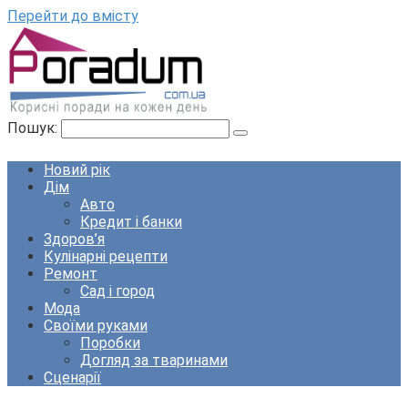
Перейти до вмісту
Пошук:
Новий рік
Дім
Авто
Кредит і банки
Здоров’я
Кулінарні рецепти
Ремонт
Сад і город
Мода
Своїми руками
Поробки
Догляд за тваринами
Сценарії