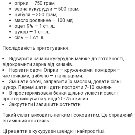
огірки — 750 грам;
зерна кукурудзи — 500 грам;
цибуля — 350 грам;
масло рослинне — 100 мл;
оцет 9% — 1 ст. л.;
цукор — 1 ст. л.;
сіль — 1 ст. л.
Послідовність приготування:
Відварити качани кукурудзи майже до готовності,
відокремити зерна від качанів.
Нарізати овочі. Огірки — кружечками, помідори —
часточками, цибулю — півкільцями.
Змішати овочі, заправити їх маслом, додати сіль і
цукор. Перемішати і дати постояти 7-10 хвилин.
В простерилізовані банки щільно укласти салат і
простерилізувати у воді 20-25 хвилин.
Закрутити і залишити остигати.
Такий салат виходить легким і соковитим. Це справжній
вітамінний коктейль.
Ці рецепти з кукурудзи швидкі і найпростіші.