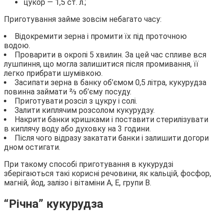
цукор — 1,5 ст. л.;
Приготування займе зовсім небагато часу:
Відокремити зерна і промити їх під проточною
водою.
Проварити в окропі 5 хвилин. За цей час спливе вся
лушпиння, що могла залишитися після промивання, її
легко прибрати шумівкою.
Засипати зерна в банку об’ємом 0,5 літра, кукурудза
повинна займати ⅔ об’єму посуду.
Приготувати розсіл з цукру і солі.
Залити киплячим розсолом кукурудзу.
Накрити банки кришками і поставити стерилізувати
в киплячу воду або духовку на 3 години.
Після чого відразу закатати банки і залишити догори
дном остигати.
При такому способі приготування в кукурудзі
зберігаються такі корисні речовини, як кальцій, фосфор,
магній, йод, залізо і вітаміни А, Е, групи В.
“Річна” кукурудза