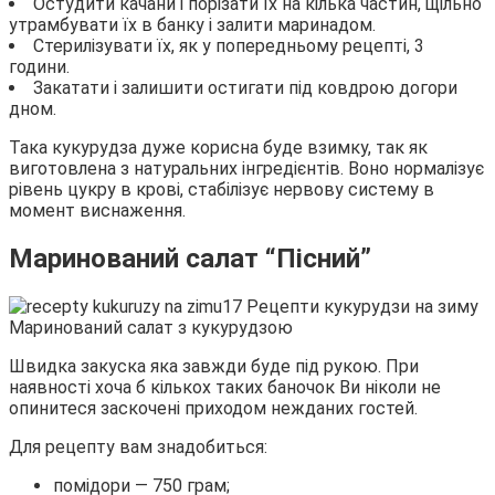
Остудити качани і порізати їх на кілька частин, щільно
утрамбувати їх в банку і залити маринадом.
Стерилізувати їх, як у попередньому рецепті, 3
години.
Закатати і залишити остигати під ковдрою догори
дном.
Така кукурудза дуже корисна буде взимку, так як
виготовлена з натуральних інгредієнтів. Воно нормалізує
рівень цукру в крові, стабілізує нервову систему в
момент виснаження.
Маринований салат “Пісний”
Маринований салат з кукурудзою
Швидка закуска яка завжди буде під рукою. При
наявності хоча б кількох таких баночок Ви ніколи не
опинитеся заскочені приходом нежданих гостей.
Для рецепту вам знадобиться:
помідори — 750 грам;