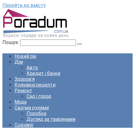
Перейти до вмісту
Пошук:
Новий рік
Дім
Авто
Кредит і банки
Здоров’я
Кулінарні рецепти
Ремонт
Сад і город
Мода
Своїми руками
Поробки
Догляд за тваринами
Сценарії