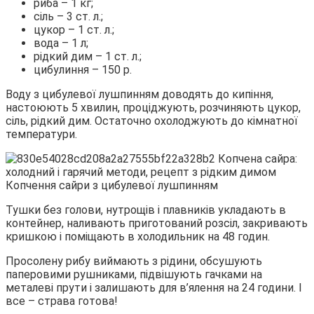
риба – 1 кг;
сіль – 3 ст. л.;
цукор – 1 ст. л.;
вода – 1 л;
рідкий дим – 1 ст. л.;
цибулиння – 150 р.
Воду з цибулевої лушпинням доводять до кипіння,
настоюють 5 хвилин, проціджують, розчиняють цукор,
сіль, рідкий дим. Остаточно охолоджують до кімнатної
температури.
Копчення сайри з цибулевої лушпинням
Тушки без голови, нутрощів і плавників укладають в
контейнер, наливають приготований розсіл, закривають
кришкою і поміщають в холодильник на 48 годин.
Просолену рибу виймають з рідини, обсушують
паперовими рушниками, підвішують гачками на
металеві прути і залишають для в’ялення на 24 години. І
все – страва готова!