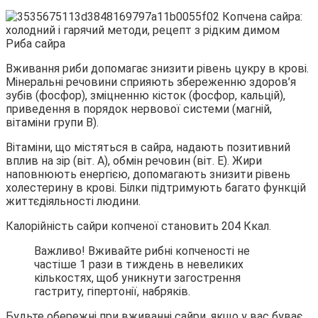
Риба сайра
Вживання риби допомагає знизити рівень цукру в крові.
Мінеральні речовини сприяють збереженню здоров’я
зубів (фосфор), зміцненню кісток (фосфор, кальцій),
приведення в порядок нервової системи (магній,
вітаміни групи В).
Вітаміни, що містяться в сайра, надають позитивний
вплив на зір (віт. А), обмін речовин (віт. Е). Жири
наповнюють енергією, допомагають знизити рівень
холестерину в крові. Білки підтримують багато функцій
життєдіяльності людини.
Калорійність сайри копченої становить 204 Ккал.
Важливо! Вживайте рибні копченості не
частіше 1 рази в тиждень в невеликих
кількостях, щоб уникнути загострення
гастриту, гіпертонії, набряків.
Будьте обережні при вживанні сайри, якщо у вас буває