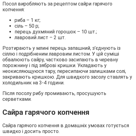
Посол виробляють за рецептом сайри гарячого
копчення:
риба – 1 кг;
сіль – 50 р;
перець духмяний горошок – 10 шт.;
лавровий лист – 2 шт.
Розтирають у млині перець запашний, з’єднують із
сіллю і подрібненим лавровим листом. У цій суміші
обвалюють сайру, частково засипають в черевну
порожнину і під зяброві кришки. Укладають у
неокисляющуюся тару, пересипаючи залишками солі,
закривають кришкою. Для швидкого засолу ставлять у
холодильник на 3-4 години.
Після посолу рибу промивають, просушують
серветками.
Сайра гарячого копчення
Сайра гарячого копчення в домашніх умовах готується
швидко і досить просто.