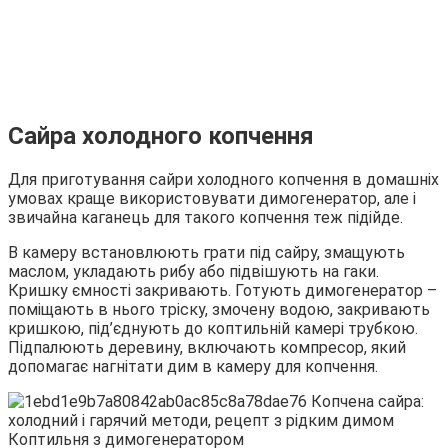
Сайра холодного копчення
Для приготування сайри холодного копчення в домашніх
умовах краще використовувати димогенератор, але і
звичайна каганець для такого копчення теж підійде.
В камеру встановлюють грати під сайру, змащують
маслом, укладають рибу або підвішують на гаки.
Кришку ємності закривають. Готують димогенератор –
поміщають в нього тріску, змочену водою, закривають
кришкою, під’єднують до коптильній камері трубкою.
Підпалюють деревину, включають компресор, який
допомагає нагнітати дим в камеру для копчення.
Коптильня з димогенератором