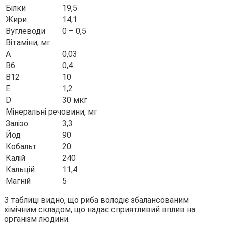
Білки
19,5
Жири
14,1
Вуглеводи
0 – 0,5
Вітаміни, мг
А
0,03
В6
0,4
В12
10
Е
1,2
D
30 мкг
Мінеральні речовини, мг
Залізо
3,3
Йод
90
Кобальт
20
Калій
240
Кальцій
11,4
Магній
5
З таблиці видно, що риба володіє збалансованим
хімічним складом, що надає сприятливий вплив на
організм людини.