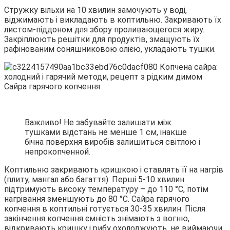
Стружку вільхи на 10 хвилин замочують у воді,
віджимають і викладають в коптильню. Закривають їх
листом-піддоном для збору проливающегося жиру.
Закріплюють решітки для продуктів, змащують їх
рафінованим соняшниковою олією, укладають тушки.
Сайра гарячого копчення
Важливо! Не забувайте залишати між
тушками відстань не менше 1 см, інакше
бічна поверхня виробів залишиться світлою і
непрокопченной.
Коптильню закривають кришкою і ставлять її на нагрів
(плиту, мангал або багаття). Перші 5-10 хвилин
підтримують високу температуру – до 110 °С, потім
нагрівання зменшують до 80 °С. Сайра гарячого
копчення в коптильні готується 30-35 хвилин. Після
закінчення копчення ємність знімають з вогню,
відкривають кришку і рибу охолоджують, не виймаючи