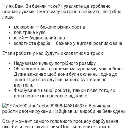
Ну як Вам, Ви бачили таке? І уявляєте це зроблено
своїми руками. І матеріалу потрібно небагато, потрібно
лише:
макарони — бажано різних сортів
повітряна куля
клей — будівельний пва
золотиста фарба — бажано у вигляді розпилювача
Етапи роботи у нас будуть складатися з трьох:
Надуваємо кульку потрібного розміру.
Обклеюємо його нашими макаронами, між собою.
Дуже важливо щоб вони були склеины, одна до
іншої. Щоб при сдутии нашого кулі вони не
вилітали.
Фарбування нашої роботи, тільки після того, як
вона повністю просохне від клею.
Ось у момент самого головного процесу фарбування
слід бути дуже акуратним. Проглядывайте кожен