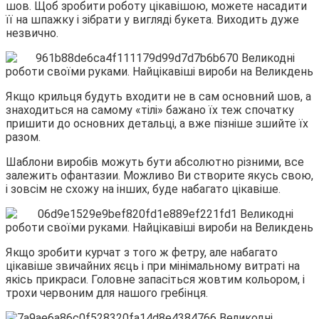
шов. Щоб зробити роботу цікавішою, можете насадити
її на шпажку і зібрати у вигляді букета. Виходить дуже
незвично.
Якщо крильця будуть входити не в сам основний шов, а
знаходиться на самому «тілі» бажано їх теж спочатку
пришити до основних детальці, а вже пізніше зшийте їх
разом.
Шаблони виробів можуть бути абсолютно різними, все
залежить офантазии. Можливо Ви створите якусь свою,
і зовсім не схожу на інших, буде набагато цікавіше.
Якщо зробити курчат з того ж фетру, але набагато
цікавіше звичайних яєць і при мінімальному витраті на
якісь прикраси. Головне запасіться жовтим кольором, і
трохи червоним для нашого гребінця.