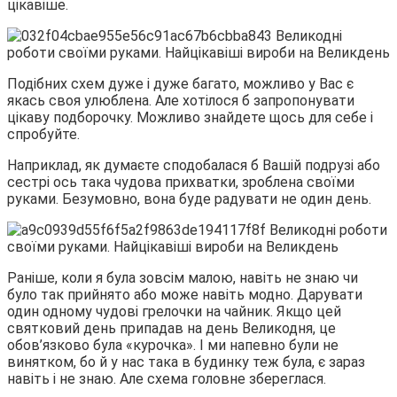
цікавіше.
Подібних схем дуже і дуже багато, можливо у Вас є
якась своя улюблена. Але хотілося б запропонувати
цікаву подборочку. Можливо знайдете щось для себе і
спробуйте.
Наприклад, як думаєте сподобалася б Вашій подрузі або
сестрі ось така чудова прихватки, зроблена своїми
руками. Безумовно, вона буде радувати не один день.
Раніше, коли я була зовсім малою, навіть не знаю чи
було так прийнято або може навіть модно. Дарувати
один одному чудові грелочки на чайник. Якщо цей
святковий день припадав на день Великодня, це
обов’язково була «курочка». І ми напевно були не
винятком, бо й у нас така в будинку теж була, є зараз
навіть і не знаю. Але схема головне збереглася.