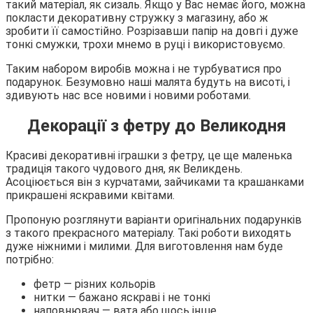
такий матеріал, як сизаль. Якщо у Вас немає його, можна
покласти декоративну стружку з магазину, або ж
зробити її самостійно. Розрізавши папір на довгі і дуже
тонкі смужки, трохи мнемо в руці і використовуємо.
Таким набором виробів можна і не турбуватися про
подарунок. Безумовно наші малята будуть на висоті, і
здивують нас все новими і новими роботами.
Декорації з фетру до Великодня
Красиві декоративні іграшки з фетру, це ще маленька
традиція такого чудового дня, як Великдень.
Асоціюється він з курчатами, зайчиками та крашанками
прикрашені яскравими квітами.
Пропоную розглянути варіанти оригінальних подарунків
з такого прекрасного матеріалу. Такі роботи виходять
дуже ніжними і милими. Для виготовлення нам буде
потрібно:
фетр — різних кольорів
нитки — бажано яскраві і не тонкі
наповнювач — вата або щось інше