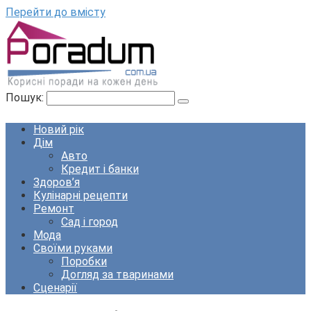
Перейти до вмісту
Пошук:
Новий рік
Дім
Авто
Кредит і банки
Здоров’я
Кулінарні рецепти
Ремонт
Сад і город
Мода
Своїми руками
Поробки
Догляд за тваринами
Сценарії