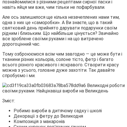
познайомилися з різними рецептами сирної паски і
навіть яйця ми вже, чим тільки не пофарбували.
Але ось залишилося ще кілька незачеплених нами тим,
одна з них
це «саморобки». А Ви знаєте, що в такий
святковий день прийнято дарувати подарунки своїм
рідним і близьким. Що найбільше цінується? Звичайно
все зроблене своїми руками і на що витрачено
дорогоцінний час.
Тому озброюємося всім чим завгодно — це може бути і
тканини різних кольорів, солоне тісто, фетр і багато
всього різного красивого і яскравого. Створити красу
можна з усього, головне дуже захотіти. Так давайте
спробуємо і ми.
Зміст:
Робимо вироби в дитячому садку і школі
Декорації з фетру до Великодня
Композиція з макаронів
Схеми курочок пов’язаних гачком