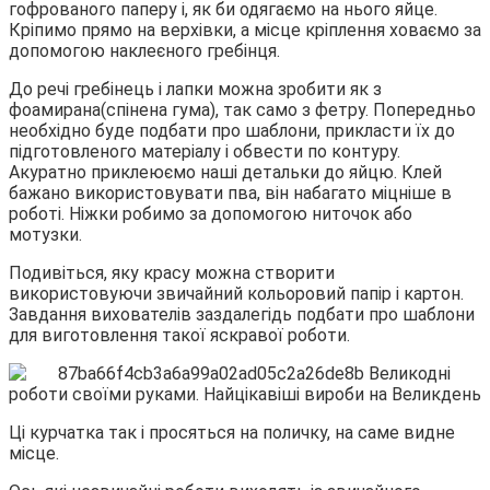
гофрованого паперу і, як би одягаємо на нього яйце.
Кріпимо прямо на верхівки, а місце кріплення ховаємо за
допомогою наклеєного гребінця.
До речі гребінець і лапки можна зробити як з
фоамирана(спінена гума), так само з фетру. Попередньо
необхідно буде подбати про шаблони, прикласти їх до
підготовленого матеріалу і обвести по контуру.
Акуратно приклеюємо наші детальки до яйцю. Клей
бажано використовувати пва, він набагато міцніше в
роботі. Ніжки робимо за допомогою ниточок або
мотузки.
Подивіться, яку красу можна створити
використовуючи звичайний кольоровий папір і картон.
Завдання вихователів заздалегідь подбати про шаблони
для виготовлення такої яскравої роботи.
Ці курчатка так і просяться на поличку, на саме видне
місце.