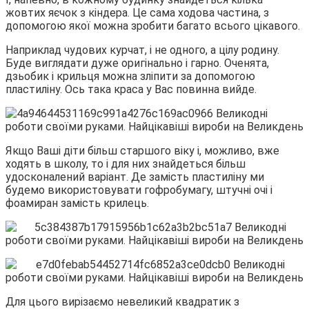
жовтих яєчок з кіндера. Це сама ходова частина, з
допомогою якої можна зробити багато всього цікавого.
Наприклад чудових курчат, і не одного, а цілу родину.
Буде виглядати дуже оригінально і гарно. Оченята,
дзьобик і крильця можна зліпити за допомогою
пластиліну. Ось така краса у Вас повинна вийде.
Якщо Ваші діти більш старшого віку і, можливо, вже
ходять в школу, то і для них знайдеться більш
удосконалений варіант. Де замість пластиліну ми
будемо використовувати гофробумагу, штучні очі і
фоамиран замість крилець.
Для цього вирізаємо невеликий квадратик з