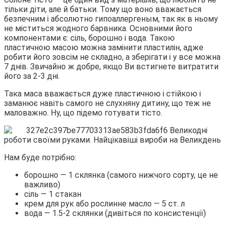
тільки діти, але й батьки. Тому що воно вважається
безпечним і абсолютно гипоаллергеным, так як в ньому
не міститься жодного барвника. Основними його
компонентами є: сіль, борошно і вода. Такою
пластичною масою можна замінити пластилін, адже
робити його зовсім не складно, а зберігати і у все можна
7 днів. Звичайно ж добре, якщо Ви встигнете витратити
його за 2-3 дні.
Така маса вважається дуже пластичною і стійкою і
заманює навіть самого не слухняну дитину, що теж не
маловажно. Ну, що підемо готувати тісто.
Нам буде потрібно:
борошно — 1 склянка (самого нижчого сорту, це не
важливо)
сіль — 1 стакан
крем для рук або рослинне масло — 5 ст. л
вода — 1.5-2 склянки (дивіться по консистенції)