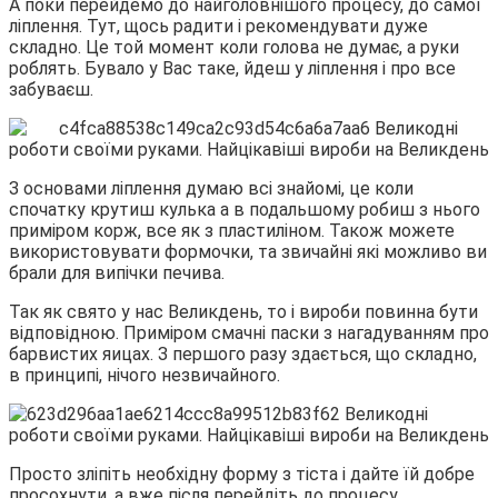
А поки перейдемо до найголовнішого процесу, до самої
ліплення. Тут, щось радити і рекомендувати дуже
складно. Це той момент коли голова не думає, а руки
роблять. Бувало у Вас таке, йдеш у ліплення і про все
забуваєш.
З основами ліплення думаю всі знайомі, це коли
спочатку крутиш кулька а в подальшому робиш з нього
приміром корж, все як з пластиліном. Також можете
використовувати формочки, та звичайні які можливо ви
брали для випічки печива.
Так як свято у нас Великдень, то і вироби повинна бути
відповідною. Приміром смачні паски з нагадуванням про
барвистих яицах. З першого разу здається, що складно,
в принципі, нічого незвичайного.
Просто зліпіть необхідну форму з тіста і дайте їй добре
просохнути, а вже після перейдіть до процесу