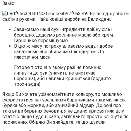
Заміс:
Заважаємо наші сухі інгредієнти дрібну сіль і
борошно, додаємо рослинне масло або крем.
Гарненько перемішуємо.
В цю ж масу потроху вливаємо воду, і добре
заважаємо або збиваємо блендером. До
пластичної маси.
Готове тісто ні в якому разі не повинно
липнути до рук (значить не вистачає
борошна), або навпаки кришиться (додайте
трохи води)
Якщо Ви хочете урізноманітнити кольору, то можливо
скористатися натуральними барвниками такими, як сік
буряка або моркви, або звичайний відвар. До речі про
такі види барвних речовин, я не давно присвятила цілу
статтю якщо буде цікаво, заглядайте просто клікнути по
посиланню. Обіцяю Ви знайдете, те що шукали.