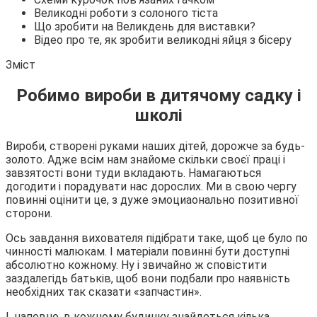
Великодні роботи з солоного тіста
Що зробити на Великдень для виставки?
Відео про те, як зробити великодні яйця з бісеру
Зміст
Робимо вироби в дитячому садку і
школі
Вироби, створені руками наших дітей, дорожче за будь-
золото. Адже всім нам знайоме скільки своєї праці і
завзятості вони туди вкладають. Намагаються
догодити і порадувати нас дорослих. Ми в свою чергу
повинні оцінити це, з дуже эмоциаонально позитивної
сторони.
Ось завдання вихователя підібрати таке, щоб це було по
чинності малюкам. І матеріали повинні бути доступні
абсолютно кожному. Ну і звичайно ж сповістити
заздалегідь батьків, щоб вони подбали про наявність
необхідних так сказати «запчастин».
І, напевно, в кожному будинку знайдеться кілька