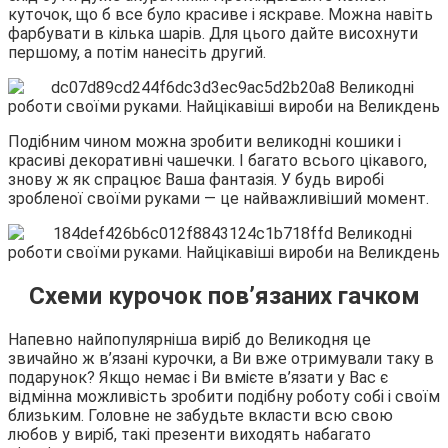
куточок, що б все було красиве і яскраве. Можна навіть
фарбувати в кілька шарів. Для цього дайте висохнути
першому, а потім нанесіть другий.
Подібним чином можна зробити великодні кошики і
красиві декоративні чашечки. І багато всього цікавого,
знову ж як спрацює Ваша фантазія. У будь виробі
зробленої своїми руками — це найважливіший момент.
Схеми курочок пов’язаних гачком
Напевно найпопулярніша виріб до Великодня це
звичайно ж в’язані курочки, а Ви вже отримували таку в
подарунок? Якщо немає і Ви вмієте в’язати у Вас є
відмінна можливість зробити подібну роботу собі і своїм
близьким. Головне не забудьте вкласти всю свою
любов у виріб, такі презенти виходять набагато