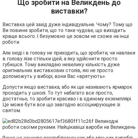
Що зробити на Великдень до
виставки?
Виставка цей захід дуже індивідуальне. Чому? Тому що
Ви повинні зробити, що то таке чудове, що виходить
краще всього. І безумовно це зовсім не схоже на інші
роботи.
Але іноді і в голову не приходить, що зробити, чи навпаки
в голову лізе стільки ідей, а яку здійснити просто
губишся. Тому викладаю невелику кількість дуже
оригінальних виставкових столів, які не просто
допоможуть у виборі, вони Вас «врятують».
Допусти якщо виставка, або як ще називають ярмарок
проходить у школі. То тут набагато все просто,
достатньо, то зробити красиво і в єдиному екземплярі.
Це може бути все що завгодно ассоциирующее зі
святом.
Якщо це конкурс республіканських або міських виробів.