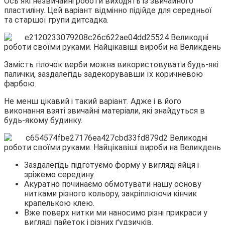
Ось які незвичайні роботи виходять із звичайного
пластиліну. Цей варіант відмінно підійде для середньої
та старшої групи дитсадка.
Замість гілочок верби можна використовувати будь-які
палички, заздалегідь задекорувавши їх коричневою
фарбою.
Не менш цікавий і такий варіант. Адже і в його
виконання взяті звичайні матеріали, які знайдуться в
будь-якому будинку.
Заздалегідь підготуємо форму у вигляді яйця і
зріжемо середину.
Акуратно починаємо обмотувати нашу основу
нитками різного кольору, закріплюючи кінчик
крапелькою клею.
Вже поверх нитки ми наносимо різні прикраси у
вигляді пайеток і різних ґудзичків.