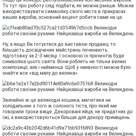
То тут про роботу слід подбати, як можна раніше. Можна
використовувати символіку свого міста в прикрасах
ваших виробів, основний акцент робити саме на це.
Ну, а якщо Ви готуєтеся до виставки-продажу, то
більшість досвідчених майстринь починають
підготовку за 2-3 місяці. І основою їх презентів буде
символіка цього свята. Вони роблять не тільки великі
композиції, але і найменші. Щоб у наявності можна було
знайти все «від малу до велика».
Звичайно ж це великодні кошики, магнітики на
холодильник з того ж солоного тіста, про який ми
говорили трохи вище. Декоровані яйця, не придатних до
їжі, а використовуються більше для декору приміщень.