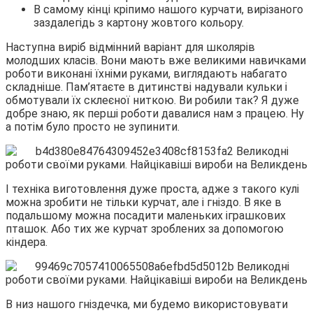
В самому кінці кріпимо нашого курчати, вирізаного
заздалегідь з картону жовтого кольору.
Наступна виріб відмінний варіант для школярів
молодших класів. Вони мають вже великими навичками
роботи виконані їхніми руками, виглядають набагато
складніше. Пам’ятаєте в дитинстві надували кульки і
обмотували їх склеєної ниткою. Ви робили так? Я дуже
добре знаю, як перші роботи давалися нам з працею. Ну
а потім було просто не зупинити.
І техніка виготовлення дуже проста, адже з такого кулі
можна зробити не тільки курчат, але і гніздо. В яке в
подальшому можна посадити маленьких іграшкових
пташок. Або тих же курчат зроблених за допомогою
кіндера.
В низ нашого гніздечка, ми будемо використовувати