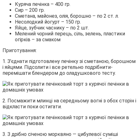
Куряча печінка – 400 гр.
Сир – 200 гр.
Сметана, майонез, олія, борошно – по 2 ст. л.
Несолодкий йогурт – 150 гр.
Яйце, зубчик часнику – по 2 шт.
Мелений чорний перець, сіль, зелень, пластики
огірків – за смаком
Приготування:
1. З’єднати підготовлену печінку зі сметаною, борошном
і яйцями. Підсолити і все ретельно подрібнити-
перемішати блендером до оладушкового тесту.
2. Посмажити млинці на середньому вогні з обох сторін і
відкласти поки остигати.
3. З дрібно січеною морквяно — цибулевої суміші