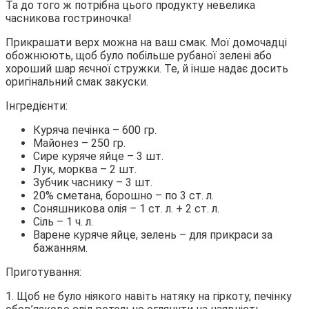
Та до того ж потрібна цього продукту невелика
часникова гостриночка!
Прикрашати верх можна на ваш смак. Мої домочадці
обожнюють, щоб було побільше рубаної зелені або
хороший шар яєчної стружки. Те, й інше надає досить
оригінальний смак закуски.
Інгредієнти:
Куряча печінка – 600 гр.
Майонез – 250 гр.
Сире куряче яйце – 3 шт.
Лук, морква – 2 шт.
Зубчик часнику – 3 шт.
20% сметана, борошно – по 3 ст. л.
Соняшникова олія – 1 ст. л. + 2 ст. л.
Сіль – 1 ч. л.
Варене куряче яйце, зелень – для прикраси за
бажанням.
Приготування:
1. Щоб не було ніякого навіть натяку на гіркоту, печінку