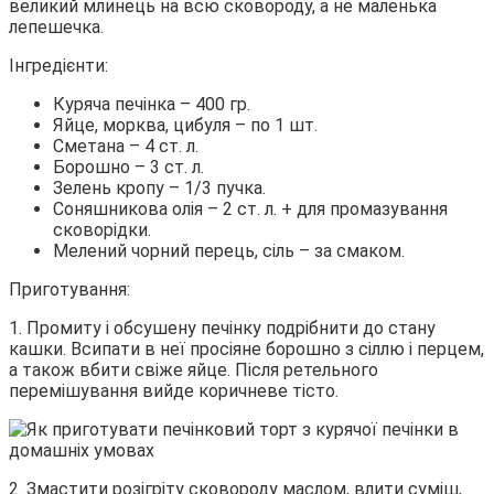
великий млинець на всю сковороду, а не маленька
лепешечка.
Інгредієнти:
Куряча печінка – 400 гр.
Яйце, морква, цибуля – по 1 шт.
Сметана – 4 ст. л.
Борошно – 3 ст. л.
Зелень кропу – 1/3 пучка.
Соняшникова олія – 2 ст. л. + для промазування
сковорідки.
Мелений чорний перець, сіль – за смаком.
Приготування:
1. Промиту і обсушену печінку подрібнити до стану
кашки. Всипати в неї просіяне борошно з сіллю і перцем,
а також вбити свіже яйце. Після ретельного
перемішування вийде коричневе тісто.
2. Змастити розігріту сковороду маслом, влити суміш,