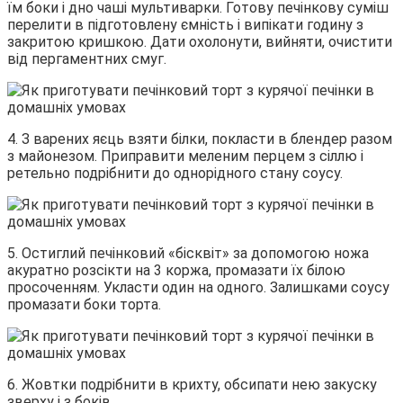
їм боки і дно чаші мультиварки. Готову печінкову суміш
перелити в підготовлену ємність і випікати годину з
закритою кришкою. Дати охолонути, вийняти, очистити
від пергаментних смуг.
4. З варених яєць взяти білки, покласти в блендер разом
з майонезом. Приправити меленим перцем з сіллю і
ретельно подрібнити до однорідного стану соусу.
5. Остиглий печінковий «бісквіт» за допомогою ножа
акуратно розсікти на 3 коржа, промазати їх білою
просоченням. Укласти один на одного. Залишками соусу
промазати боки торта.
6. Жовтки подрібнити в крихту, обсипати нею закуску
зверху і з боків.