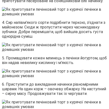
приготувати пасероване на соняшниковій олії начинку.
4. Сир напівм’якого сорти подрібнити теркою, з’єднати з
майонезом. Сюди ж пропустити через часникодавку
зубчики. Добре перемішати, щоб вийшла досить густа
однорідна суміш.
5. Промащувати кожен млинець з печінки йогуртом, щоб
він надав невелику кислинку і м’якість.
6. Приступити до викладання начинки рівномірними
шарами. На один корж – овочеву обжарку. На наступний
– сирну масу. Продовжувати так їх чергувати.