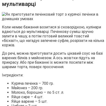
мультиварці
Коли немає бажання возитися зі сковорідкою, кулінари
вдаються до мультиварці. Печінкову суміш зручно
залити в чашу, а потім готовий великий товстий
«бісквіт», що нагадує запечене суфле, розрізати на кілька
коржів.
До речі, можна приготувати досить цікавий соус на базі
варених білків з майонезом. А ось жовтки підуть на
прикрасу. Або при бажанні їх можете посипати між
шарами торта, поверх просочення.
Інгредієнти:
Куряча печінка – 700 гр.
Майонез – 200 гр.
Молоко, борошно – по 5 ст. л.
Яйце сире – 4 шт.
Яйце варене – 5 шт.
Цибуля – 2 шт.