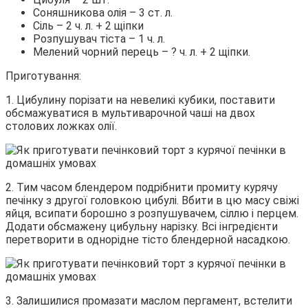
Соняшникова олія – 3 ст. л.
Сіль – 2 ч. л. + 2 щіпки
Розпушувач тіста – 1 ч. л.
Мелений чорний перець – ? ч. л. + 2 щіпки.
Приготування:
1. Цибулину порізати на невеликі кубики, поставити
обсмажуватися в мультиварочной чаші на двох
столових ложках олії.
2. Тим часом блендером подрібнити промиту курячу
печінку з другої головкою цибулі. Вбити в цю масу свіжі
яйця, всипати борошно з розпушувачем, сіллю і перцем.
Додати обсмажену цибульну нарізку. Всі інгредієнти
перетворити в однорідне тісто блендерной насадкою.
3. Залишилися промазати маслом пергамент, встелити