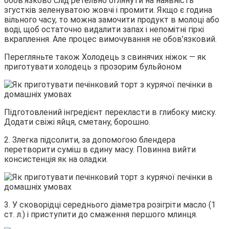
обов’язково слід ретельно оглянути на наявність
згустків зеленуватою жовчі і промити. Якщо є година
вільного часу, то можна замочити продукт в молоці або
воді, щоб остаточно видалити запах і непомітні гіркі
вкраплення. Але процес вимочування не обов’язковий.
Перегляньте також Холодець з свинячих ніжок — як
приготувати холодець з прозорим бульйоном
Підготовлений інгредієнт перекласти в глибоку миску.
Додати свіжі яйця, сметану, борошно.
2. Злегка підсолити, за допомогою блендера
перетворити суміш в єдину масу. Повинна вийти
консистенція як на оладки.
3. У сковорідці середнього діаметра розігріти масло (1
ст. л.) і приступити до смаження першого млинця.