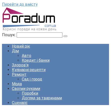
Перейти до вмісту
Пошук:
Новий рік
Дім
Авто
Кредит і банки
Здоров’я
Кулінарні рецепти
Ремонт
Сад і город
Мода
Своїми руками
Поробки
Догляд за тваринами
Сценарії