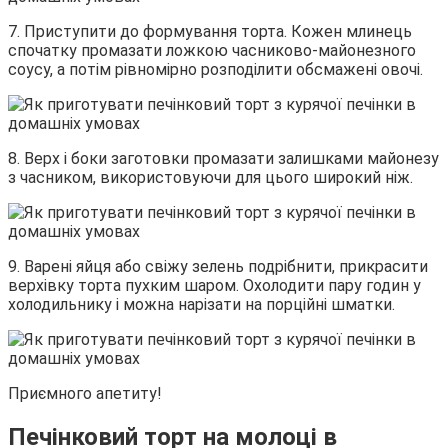
7. Приступити до формування торта. Кожен млинець
спочатку промазати ложкою часниково-майонезного
соусу, а потім рівномірно розподілити обсмажені овочі.
8. Верх і боки заготовки промазати залишками майонезу
з часником, використовуючи для цього широкий ніж.
9. Варені яйця або свіжу зелень подрібнити, прикрасити
верхівку торта пухким шаром. Охолодити пару годин у
холодильнику і можна нарізати на порційні шматки.
Приємного апетиту!
Печінковий торт на молоці в