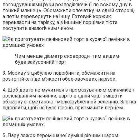
погойдуваннями руки розподіляючи її по всьому дну в
тонкий млинець. Обсмажити спочатку на одній стороні,
а потім перевернути на іншу. Готовий коржик
перекласти на тарілку, а з іншими порціями тіста
поступити аналогічним чином.
Чим менше діаметр сковороди, тим вищим
буде закусочний торт
3. Моркву з цибулею подрібнити, обсмажити на
розігрітій олії до м’якості обох овочевих нарізок.
4. Щоб довго не мучитися з промазуванням млинчиків і
розкладанням начинки, варто в одній чаші змішати
обжарку зі сметаною і мелкорубленной зеленню. Злегка
підсолити, щоб не було прісно, присмачити перцем.
5. Пару ложок перемішаної суміші рівним шаром