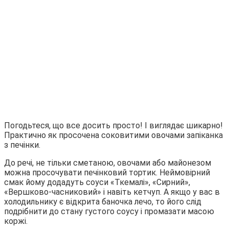
Погодьтеся, що все досить просто! І виглядає шикарно!
Практично як просочена соковитими овочами запіканка
з печінки.
До речі, не тільки сметаною, овочами або майонезом
можна просочувати печінковий тортик. Неймовірний
смак йому додадуть соуси «Ткемалі», «Сирний»,
«Вершково-часниковий» і навіть кетчуп. А якщо у вас в
холодильнику є відкрита баночка лечо, то його слід
подрібнити до стану густого соусу і промазати масою
коржі.