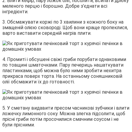
2. Влити кефір, пару ложок олії, посолити, всипати дрібку
меленого перцю і борошно. Добре з’єднати всі
інгредієнти.
3. Обсмажувати коржі по 3 хвилини з кожного боку на
змащеній олією сковороді. Щоб вони краще пропеклися,
варто виставити середній нагрів плити.
4. Промиті і обсушені свіжі гриби порубати однаковими
по товщині шматочками. Пару печериць нашаткувати
пластинками, щоб можна було ними зробити нехитра
прикраса поверх торта. На останньому соняшниковій
олії обсмажити їх до готовності.
5. У сметану видавити пресом часникові зубчики і влити
ложечку лимонного соку. Можна злегка підсолити, щоб
прісні гриби потім просочилися смачним соусом і не
були прісними.