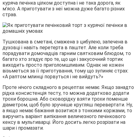
куряча печінка цілком доступна і не така дорога, як
м’ясо. А приготувати з неї
можна дуже багато різних
страв.
Тушкована в сметані, смажена з цибулею, запечена в
духовці і навіть перетерта в паштет. Але коли треба
порадувати домочадців гарним святковим блюдом, то
багато хто згадує про те, що ще і закусочний тортик
виходить просто приголомшливим. Однак не кожен
візьметься за її приготування, тому що зупиняє страх:
«А раптом млинці порвуться і не вийдуть?»
Проте нічого складного в рецептах немає. Якщо занадто
рідка консистенція тесту, то можна додатково додати
трохи борошна. Або сковорідку взяти трохи поменше
діаметром, щоб було зручніше кругляш перевертати. Ну,
а якщо немає бажання возитися з тонкими коржами, то
виручить варіант випікання величезного печінкового
кексу в мультиварці. Його досить легко розрізати на
шари і промазати.