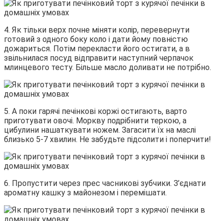
4. Як тільки верх почне міняти колір, перевернути
готовий з одного боку коло і дати йому повністю
дожариться. Потім перекласти його остигати, а в
звільнилася посуд відправити наступний черпачок
млинцевого тесту. Більше масло доливати не потрібно.
5. А поки гарячі печінкові коржі остигають, варто
приготувати овочі. Моркву подрібнити теркою, а
цибулини нашаткувати ножем. Загасити їх на маслі
близько 5-7 хвилин. Не забудьте підсолити і поперчити!
6. Пропустити через прес часникові зубчики. З’єднати
ароматну кашку з майонезом і перемішати.