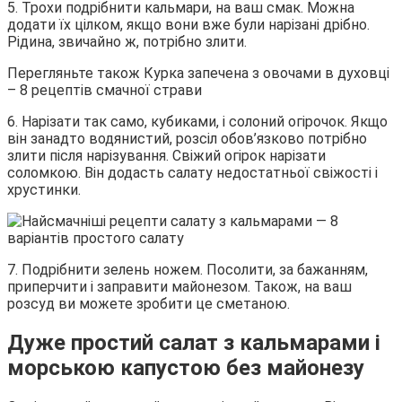
5. Трохи подрібнити кальмари, на ваш смак. Можна
додати їх цілком, якщо вони вже були нарізані дрібно.
Рідина, звичайно ж, потрібно злити.
Перегляньте також Курка запечена з овочами в духовці
– 8 рецептів смачної страви
6. Нарізати так само, кубиками, і солоний огірочок. Якщо
він занадто водянистий, розсіл обов’язково потрібно
злити після нарізування. Свіжий огірок нарізати
соломкою. Він додасть салату недостатньої свіжості і
хрустинки.
7. Подрібнити зелень ножем. Посолити, за бажанням,
приперчити і заправити майонезом. Також, на ваш
розсуд ви можете зробити це сметаною.
Дуже простий салат з кальмарами і
морською капустою без майонезу