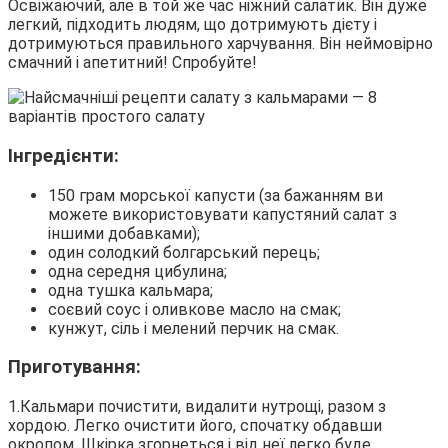
Освіжаючий, але в той же час ніжний салатик. Він дуже
легкий, підходить людям, що дотримують дієту і
дотримуються правильного харчування. Він неймовірно
смачний і апетитний! Спробуйте!
Інгредієнти:
150 грам морської капусти (за бажанням ви
можете використовувати капустяний салат з
іншими добавками);
один солодкий болгарський перець;
одна середня цибулина;
одна тушка кальмара;
соєвий соус і оливкове масло на смак;
кунжут, сіль і мелений перчик на смак.
Приготування:
1.Кальмари почистити, видалити нутрощі, разом з
хордою. Легко очистити його, спочатку обдавши
окропом. Шкірка згорнеться і від неї легко буде