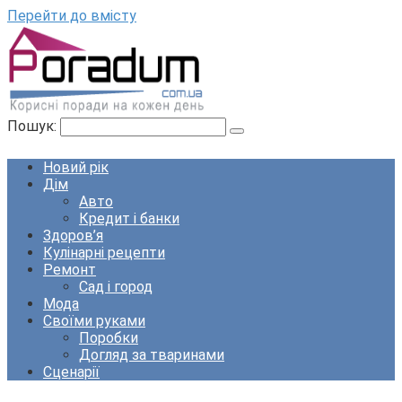
Перейти до вмісту
Пошук:
Новий рік
Дім
Авто
Кредит і банки
Здоров’я
Кулінарні рецепти
Ремонт
Сад і город
Мода
Своїми руками
Поробки
Догляд за тваринами
Сценарії