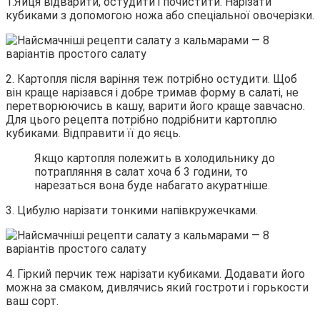
1.Яйця відварити, остудити і почистити. Нарізати
кубиками з допомогою ножа або спеціальної овочерізки.
2. Картопля після варіння теж потрібно остудити. Щоб
він краще нарізався і добре тримав форму в салаті, не
перетворюючись в кашу, варити його краще завчасно.
Для цього рецепта потрібно подрібнити картоплю
кубиками. Відправити її до яєць.
Якщо картопля полежить в холодильнику до
потрапляння в салат хоча б 3 години, то
нарезаться вона буде набагато акуратніше.
3. Цибулю нарізати тонкими напівкружечками.
4. Гіркий перчик теж нарізати кубиками. Додавати його
можна за смаком, дивлячись який гостроти і горькости
ваш сорт.