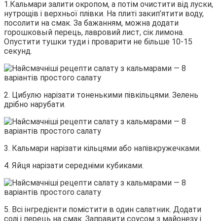
1.Кальмари залити окропом, а потім очистити від луски,
нутрощів і верхньої плівки. На плиті закип’ятити воду,
посолити на смак. За бажанням, можна додати
горошковый перець, лавровий лист, сік лимона.
Опустити тушки туди і проварити не більше 10-15
секунд.
2. Цибулю нарізати тоненькими півкільцями. Зелень
дрібно нарубати.
3. Кальмари нарізати кільцями або напівкружечками.
4. Яйця нарізати середніми кубиками.
5. Всі інгредієнти помістити в один салатник. Додати
солі і перець на смак. Заправити соусом з майонезу і