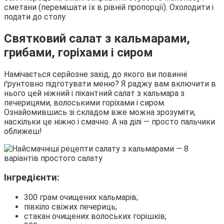
сметани (перемішати їх в рівній пропорції). Охолодити і
подати до столу.
Святковий салат з кальмарами,
грибами, горіхами і сиром
Намічається серйозне захід, до якого ви повинні
ґрунтовно підготувати меню? Я раджу вам включити в
нього цей ніжний і пікантний салат з кальмара з
печерицями, волоськими горіхами і сиром.
Ознайомившись зі складом вже можна зрозуміти,
наскільки це ніжно і смачно. А на ділі — просто пальчики
оближеш!
Інгредієнти:
300 грам очищених кальмарів;
півкіло свіжих печериць;
стакан очищених волоських горішків;