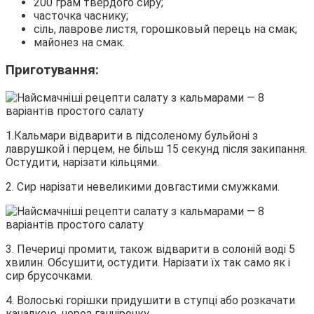
200 грам твердого сиру;
часточка часнику;
сіль, лаврове листя, горошковый перець на смак;
майонез на смак.
Приготування:
1.Кальмари відварити в підсоленому бульйоні з
лаврушкой і перцем, не більш 15 секунд після закипання.
Остудити, нарізати кільцями.
2. Сир нарізати невеликими довгастими смужками.
3. Печериці промити, також відварити в солоній воді 5
хвилин. Обсушити, остудити. Нарізати їх так само як і
сир брусочками.
4. Волоські горішки придушити в ступці або розкачати
качалкою, через ганчірочку.