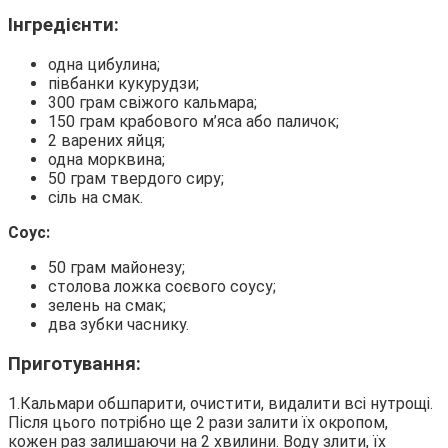
Інгредієнти:
одна цибулина;
півбанки кукурудзи;
300 грам свіжого кальмара;
150 грам крабового м’яса або паличок;
2 варених яйця;
одна морквина;
50 грам твердого сиру;
сіль на смак.
Соус:
50 грам майонезу;
столова ложка соєвого соусу;
зелень на смак;
два зубки часнику.
Приготування:
1.Кальмари обшпарити, очистити, видалити всі нутрощі.
Після цього потрібно ще 2 рази залити їх окропом,
кожен раз залишаючи на 2 хвилини. Воду злити, їх