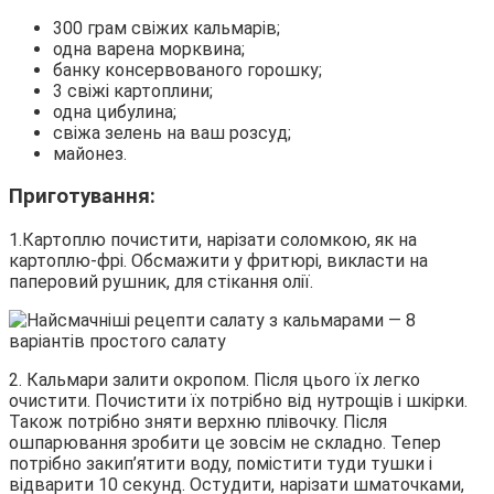
300 грам свіжих кальмарів;
одна варена морквина;
банку консервованого горошку;
3 свіжі картоплини;
одна цибулина;
свіжа зелень на ваш розсуд;
майонез.
Приготування:
1.Картоплю почистити, нарізати соломкою, як на
картоплю-фрі. Обсмажити у фритюрі, викласти на
паперовий рушник, для стікання олії.
2. Кальмари залити окропом. Після цього їх легко
очистити. Почистити їх потрібно від нутрощів і шкірки.
Також потрібно зняти верхню плівочку. Після
ошпарювання зробити це зовсім не складно. Тепер
потрібно закип’ятити воду, помістити туди тушки і
відварити 10 секунд. Остудити, нарізати шматочками,