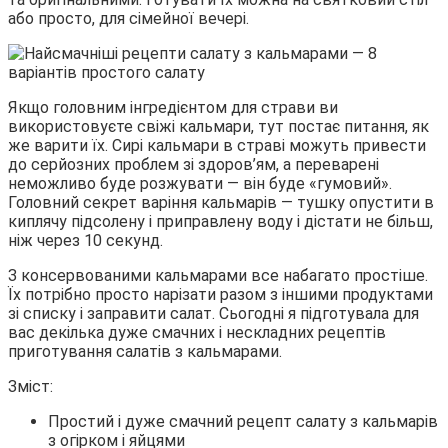
або просто, для сімейної вечері.
Якщо головним інгредієнтом для страви ви
використовуєте свіжі кальмари, тут
постає питання, як
же варити їх. Сирі кальмари в страві можуть привести
до серйозних проблем зі здоров’ям, а переварені
неможливо буде розжувати — він буде «гумовий».
Головний секрет варіння кальмарів — тушку опустити в
киплячу підсолену і приправлену воду і дістати не більш,
ніж через 10 секунд.
З консервованими кальмарами все набагато простіше.
Їх потрібно просто нарізати разом з іншими продуктами
зі списку і заправити салат. Сьогодні я підготувала для
вас декілька дуже смачних і нескладних рецептів
приготування салатів з кальмарами.
Зміст:
Простий і дуже смачний рецепт салату з кальмарів
з огірком і яйцями