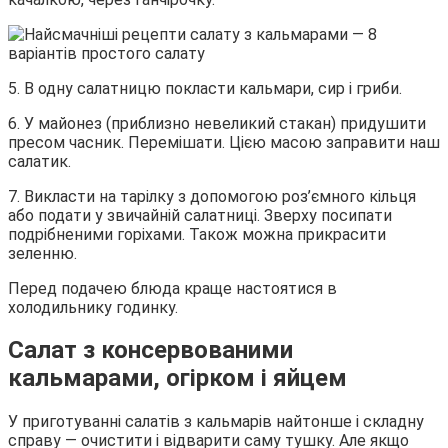
5. В одну салатницю покласти кальмари, сир і гриби.
6. У майонез (приблизно невеликий стакан) придушити
пресом часник. Перемішати. Цією масою заправити наш
салатик.
7. Викласти на тарілку з допомогою роз’ємного кільця
або подати у звичайній салатниці. Зверху посипати
подрібненими горіхами. Також можна прикрасити
зеленню.
Перед подачею блюда краще настоятися в
холодильнику годинку.
Салат з консервованими
кальмарами, огірком і яйцем
У приготуванні салатів з кальмарів найтонше і складну
справу — очистити і відварити саму тушку. Але якщо