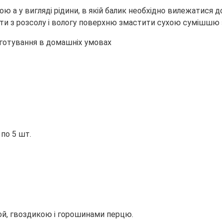
ю а у вигляді рідини, в якій балик необхідно вилежатися 
ути з розсолу і вологу поверхню змастити сухою сумішшю 
по 5 шт.
кой, гвоздикою і горошинами перцю.