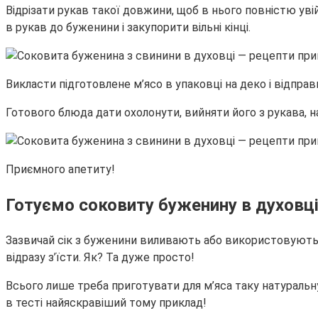
Відрізати рукав такої довжини, щоб в нього повністю уві
в рукав до буженини і закупорити вільні кінці.
Викласти підготовлене м’ясо в упаковці на деко і відпра
Готового блюда дати охолонути, вийняти його з рукава, на
Приємного апетиту!
Готуємо соковиту буженину в духовці
Зазвичай сік з буженини виливають або використовують 
відразу з’їсти. Як? Та дуже просто!
Всього лише треба приготувати для м’яса таку натуральну
в тесті найяскравіший тому приклад!