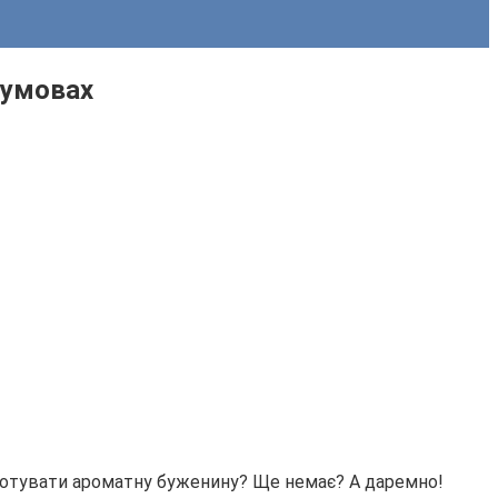
 умовах
иготувати ароматну буженину? Ще немає? А даремно!