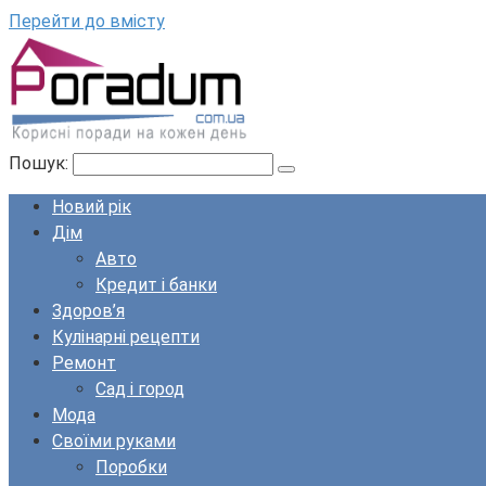
Перейти до вмісту
Пошук:
Новий рік
Дім
Авто
Кредит і банки
Здоров’я
Кулінарні рецепти
Ремонт
Сад і город
Мода
Своїми руками
Поробки