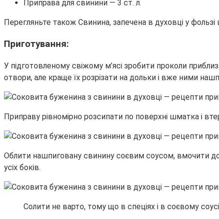
Приправа для свинини — 3 ст. л.
Перегляньте також Свинина, запечена в духовці у фользі
Приготування:
У підготовленому свіжому м’ясі зробити проколи прибли
отвори, але краще їх розрізати на дольки і вже ними на
Приправу рівномірно розсипати по поверхні шматка і втерт
Облити нашпиговану свинину соєвим соусом, вмочити добр
усіх боків.
Солити не варто, тому що в спеціях і в соєвому соу