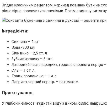
Згідно класичним рецептом маринад повинен бути не сухо
рівномірно просочитися спеціями. Потім свинину витягн
Інгредієнти:
Свинина — 1 кг
Вода -300 мл
Біле вино – 2,5 ст. л.
Зубчик часнику – 6 шт.
Лавровий лист, гвоздика, горошок чорного перцю – 
Сіль — 1 ст. л.
Трави прованські – 1 ч. л.
Паприка, чорний перець – за смаком.
Приготування:
У глибокій ємності з’єднати воду з вином, сіллю, лавруш