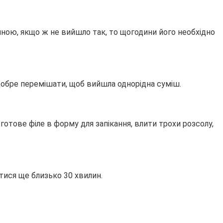
иною, якщо ж не вийшло так, то щогодини його необхідно
Добре перемішати, щоб вийшла однорідна суміш.
и готове філе в форму для запікання, влити трохи розсолу,
итися ще близько 30 хвилин.