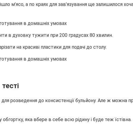
йшло м’ясо, а по краях для зав’язування ще залишилося хоч
вити в духовку тужити при 200 градусах 80 хвилин.
різати на красиві пластики для подачі до столу.
 тесті
для розведення до консистенції бульйону. Але ж можна п
 обгортку, яка вбере в себе всю рідину і буде теж їстівна