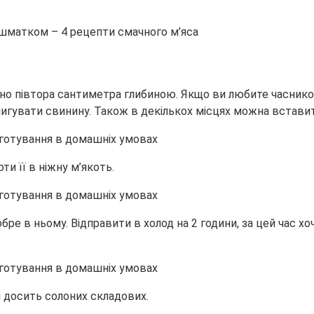
 шматком – 4 рецепти смачного м’яса
зно півтора сантиметра глибиною. Якщо ви любите часнико
шпигувати свинину. Також в декількох місцях можна встави
и її в ніжну м’якоть.
е в ньому. Відправити в холод на 2 години, за цей час хо
сі досить солоних складових.