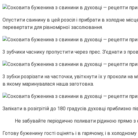
Опустити свинину в цей розсіл і прибрати в холодне міс
перевертати для рівномірної засолювання.
3 зубчики часнику пропустити через прес. З’єднати з п
3 зубки розрізати на часточки, увіткнути їх у проколи на 
в якому маринувалася наша заготовка.
Запікати в розігрітій до 180 градусів духовці приблизно 
Не забувайте періодично поливати рідиною прямо з 
Готову буженину гості оцінять і в гарячому, і в холодному 