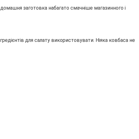
е
домашня заготовка набагато смачніше магазинного і
нгредієнтів для салату використовувати. Ніяка ковбаса не