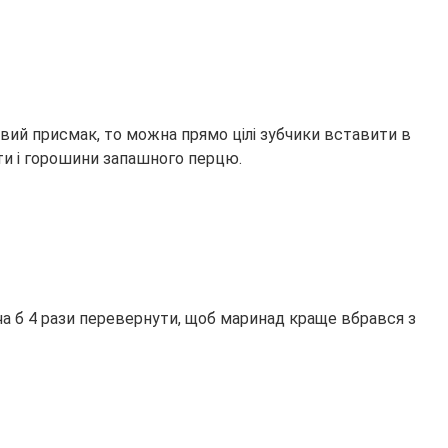
вий присмак, то можна прямо цілі зубчики вставити в
ти і горошини запашного перцю.
ча б 4 рази перевернути, щоб маринад краще вбрався з