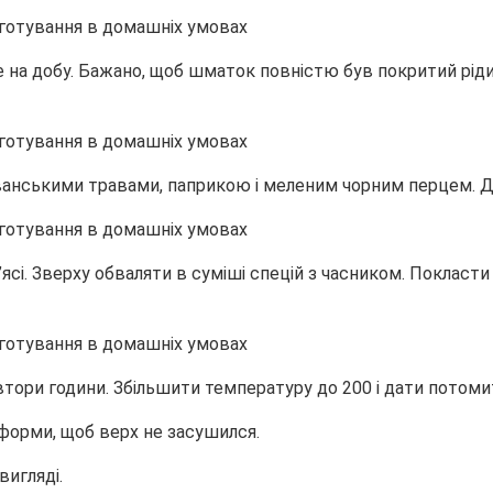
це на добу. Бажано, щоб шматок повністю був покритий рід
рованськими травами, паприкою і меленим чорним перцем. 
м’ясі. Зверху обваляти в суміші спецій з часником. Покласт
півтори години. Збільшити температуру до 200 і дати потом
форми, щоб верх не засушился.
вигляді.