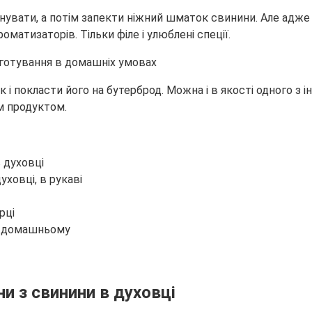
инувати, а потім запекти ніжний шматок свинини. Але адж
оматизаторів. Тільки філе і улюблені спеції.
 і покласти його на бутерброд. Можна і в якості одного з і
м продуктом.
 духовці
ховці, в рукаві
рці
о-домашньому
и з свинини в духовці