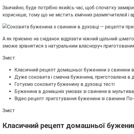
Звичайно, буде потрібно якийсь час, щоб спочатку замар
корисніше, тому що не містить хімічних размягчителей і ар
А як приємно на сніданок відрізати ніжний щільний шматок
зможе зрівнятися з натуральним власноруч приготовани
Зміст:
Класичний рецепт домашньої буженини з свинини в
Дуже соковита і смачна буженина, приготовлена в ду
Готуємо соковиту буженину в духовці тесті
Буженина в домашніх умовах зі свинини в мультива
Відео рецепт приготування буженини зі свинини П
Зміст
Класичний рецепт домашньої буженин