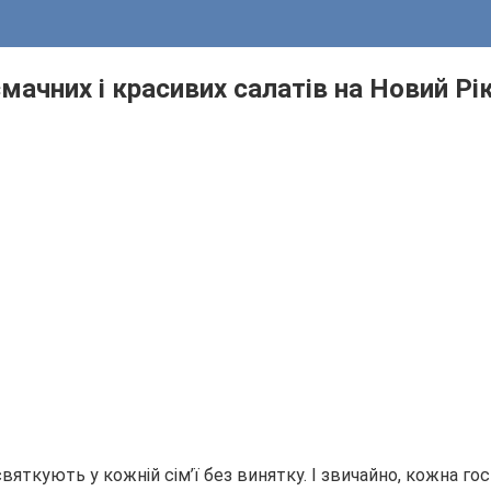
мачних і красивих салатів на Новий Рі
святкують у кожній сім’ї без винятку. І звичайно, кожна го