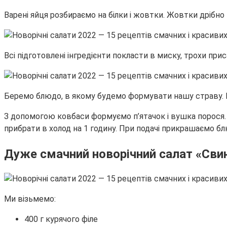
Варені яйця розбираємо на білки і жовтки. Жовтки дрібно
Всі підготовлені інгредієнти покласти в миску, трохи п
Беремо блюдо, в якому будемо формувати нашу страву. К
З допомогою ковбаси формуємо п’ятачок і вушка порося. 
прибрати в холод на 1 годину. При подачі прикрашаємо 
Дуже смачний новорічний салат «Сви
Ми візьмемо:
400 г курячого філе