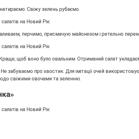
 натираємо. Свіжу зелень рубаємо.
рисаливаем, перчимо, присмачую майонезом і ретельно пере
раще, щоб воно було овальним. Отриманий салат укладаєм
Не забуваємо про хвостик. Для імітації очей використову
блюдо свіжими овочами та зеленню.
нка»