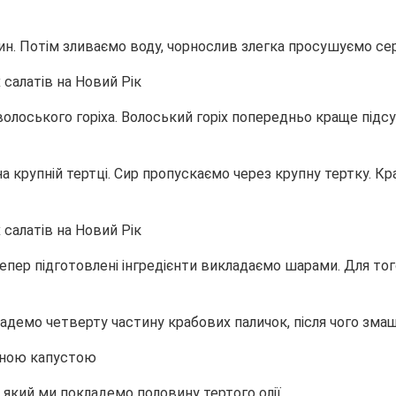
лин. Потім зливаємо воду, чорнослив злегка просушуємо с
лоського горіха. Волоський горіх попередньо краще підсу
 крупній тертці. Сир пропускаємо через крупну тертку. Кр
пер підготовлені інгредієнти викладаємо шарами. Для тог
адемо четверту частину крабових паличок, після чого зм
еною капустою
який ми покладемо половину тертого олії.