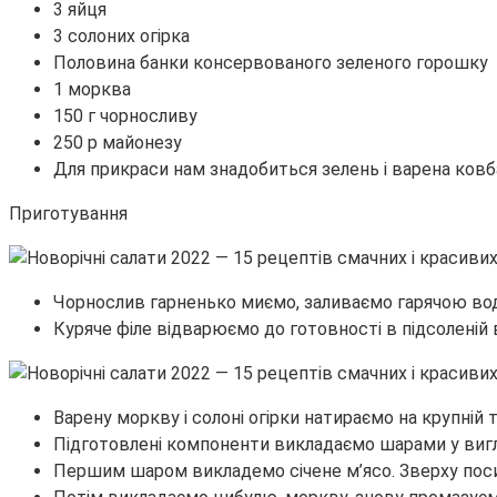
3 яйця
3 солоних огірка
Половина банки консервованого зеленого горошку
1 морква
150 г чорносливу
250 р майонезу
Для прикраси нам знадобиться зелень і варена ковб
Приготування
Чорнослив гарненько миємо, заливаємо гарячою вод
Куряче філе відварюємо до готовності в підсоленій 
Варену моркву і солоні огірки натираємо на крупній 
Підготовлені компоненти викладаємо шарами у вигл
Першим шаром викладемо січене м’ясо. Зверху пос