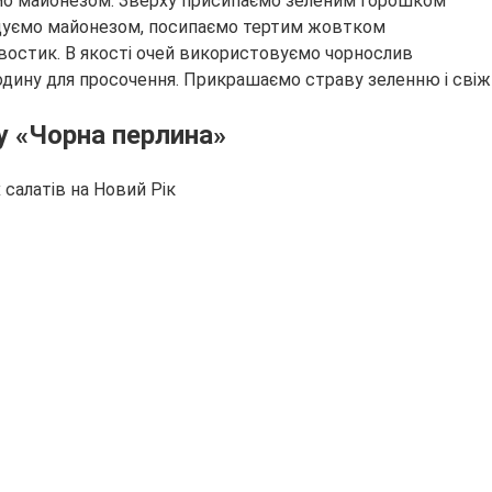
мо майонезом. Зверху присипаємо зеленим горошком
щуємо майонезом, посипаємо тертим жовтком
востик. В якості очей використовуємо чорнослив
одину для просочення. Прикрашаємо страву зеленню і сві
у «Чорна перлина»