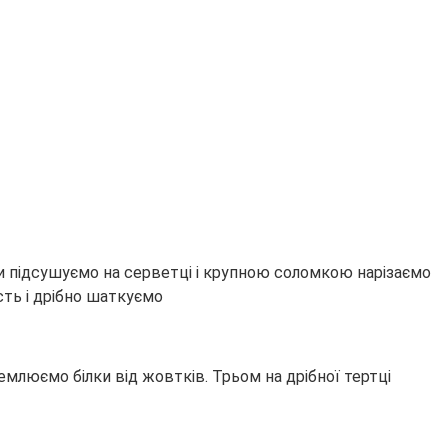
 підсушуємо на серветці і крупною соломкою нарізаємо
сть і дрібно шаткуємо
емлюємо білки від жовтків. Трьом на дрібної тертці