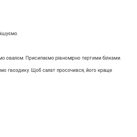
мішуємо.
о овалом. Присипаємо рівномірно тертими білками.
ємо гвоздику. Щоб салат просочився, його краще