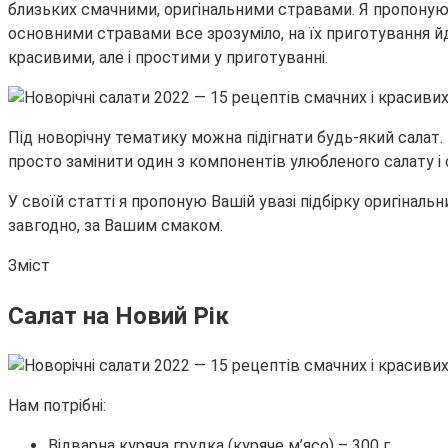
близьких смачними, оригінальними стравами. Я пропоную
основними стравами все зрозуміло, на їх приготування йде
красивими, але і простими у приготуванні.
Під новорічну тематику можна підігнати будь-який салат. 
просто замінити один з компонентів улюбленого салату і
У своїй статті я пропоную Вашій увазі підбірку оригіналь
завгодно, за Вашим смаком.
Зміст
Салат на Новий Рік
Нам потрібні:
Відварна куряча грудка (куряче м’ясо) – 300 г