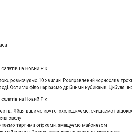
аса
ою, розмочуємо 10 хвилин. Розправлений чорнослив трохи
воді. Остигле філе нарізаємо дрібними кубиками. Цибуля чи
тертці. Яйця варимо круто, охолоджуємо, очищаємо і відокр
яді овалу
ипаємо тертими огірками, змащуємо майонезом