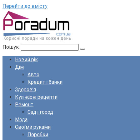
Перейти до вмісту
Пошук:
Новий рік
Дім
Авто
Кредит і банки
Здоров’я
Кулінарні рецепти
Ремонт
Сад і город
Мода
Своїми руками
Поробки