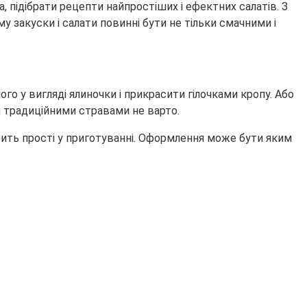
а, підібрати рецепти найпростіших і ефектних салатів. З
му закуски і салати повинні бути не тільки смачними і
ого у вигляді ялиночки і прикрасити гілочками кропу. Або
я традиційними стравами не варто.
досить прості у приготуванні. Оформлення може бути яким