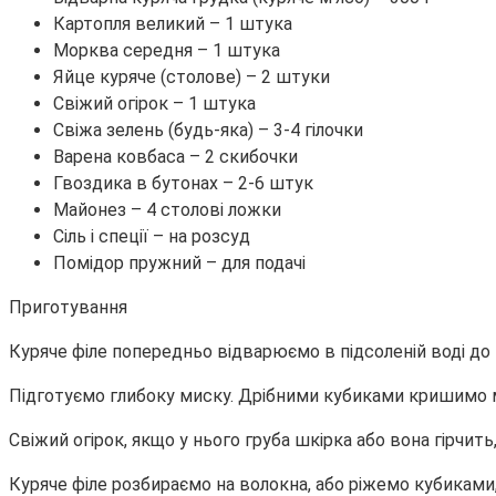
Картопля великий – 1 штука
Морква середня – 1 штука
Яйце куряче (столове) – 2 штуки
Свіжий огірок – 1 штука
Свіжа зелень (будь-яка) – 3-4 гілочки
Варена ковбаса – 2 скибочки
Гвоздика в бутонах – 2-6 штук
Майонез – 4 столові ложки
Сіль і спеції – на розсуд
Помідор пружний – для подачі
Приготування
Куряче філе попередньо відварюємо в підсоленій воді до
Підготуємо глибоку миску. Дрібними кубиками кришимо м
Свіжий огірок, якщо у нього груба шкірка або вона гірчит
Куряче філе розбираємо на волокна, або ріжемо кубиками