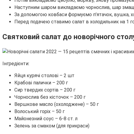
Потім викладаємо цибулю, моркву, знову промазує
Наступним шаром викладаємо чорнослив, шар зма
За допомогою ковбаси формуємо п’ятачок, вушка, х
Перед подачею ставимо салат в холодильник на 1 г
Святковий салат до новорічного стол
Інгредієнти:
Яйця курячі столові – 2 шт
Крабові палички – 200 г
Сир твердих сортів – 200 г
Чорнослив без кісточок – 200 г
Вершкове масло (охолоджене) – 50 г
Волоський горіх – 50 г
Майонезний соус – 6-8 ст. л
Зелень за смаком (для прикраси)