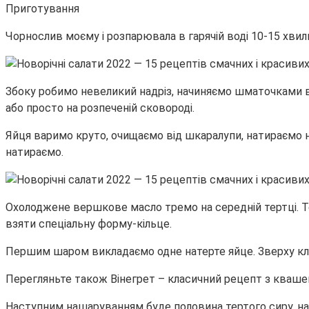
Приготування
Чорнослив моєму і розпарювала в гарячій воді 10-15 хви
Збоку робимо невеликий надріз, начиняємо шматочками во
або просто на розпеченій сковороді.
Яйця варимо круто, очищаємо від шкаралупи, натираємо на
натираємо.
Охолоджене вершкове масло тремо на середній тертці. Те
взяти спеціальну форму-кільце.
Першим шаром викладаємо одне натерте яйце. Зверху кл
Перегляньте також Вінегрет – класичний рецепт з кваш
Наступним нашаруванням буде половина тертого сиру, на 