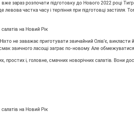
 вже зараз розпочати підготовку до Нового 2022 році
Тигр
 левова частка часу і терпіння при підготовці застілля. То
Ніхто не заважає приготувати звичайний Олів’є, викласти й
 смак звичного ласощі заграє по-новому. Але обмежуватис
них, простих і, головне, смачних новорічних салатів. Вони 