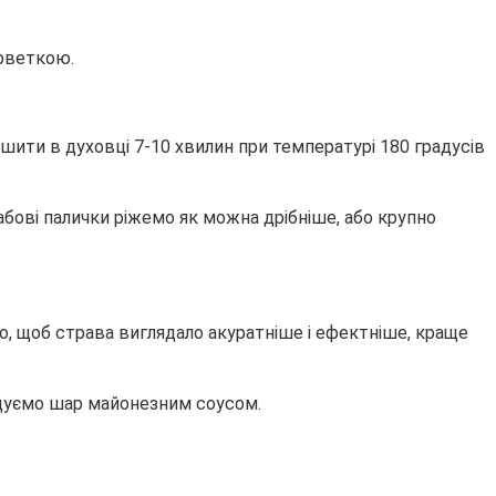
ерветкою.
шити в духовці 7-10 хвилин при температурі 180 градусів
абові палички ріжемо як можна дрібніше, або крупно
о, щоб страва виглядало акуратніше і ефектніше, краще
ащуємо шар майонезним соусом.