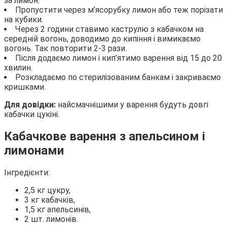
за лимон.
Пропустити через м’ясорубку лимон або теж порізати
на кубики.
Через 2 години ставимо каструлю з кабачком на
середній вогонь, доводимо до кипіння і вимикаємо
вогонь. Так повторити 2-3 рази.
Після додаємо лимон і кип’ятимо варення від 15 до 20
хвилин.
Розкладаємо по стерилізованим банкам і закриваємо
кришками.
Для довідки:
найсмачнішими у варення будуть довгі
кабачки цукіні.
Кабачкове варення з апельсином і
лимонами
Інгредієнти:
2,5 кг цукру,
3 кг кабачків,
1,5 кг апельсинів,
2 шт. лимонів.