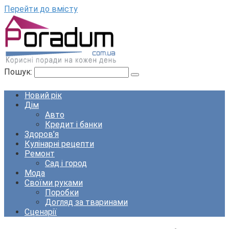
Перейти до вмісту
Пошук:
Новий рік
Дім
Авто
Кредит і банки
Здоров’я
Кулінарні рецепти
Ремонт
Сад і город
Мода
Своїми руками
Поробки
Догляд за тваринами
Сценарії