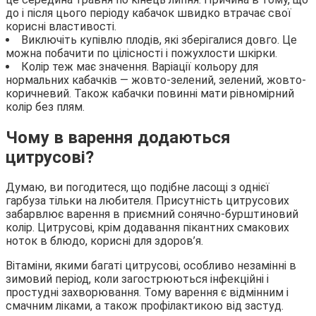
до і після цього періоду кабачок швидко втрачає свої
корисні властивості.
Виключіть купівлю плодів, які зберігалися довго. Це
можна побачити по цілісності і пожухлости шкірки.
Колір теж має значення. Варіації кольору для
нормальних кабачків — жовто-зелений, зелений, жовто-
коричневий. Також кабачки повинні мати рівномірний
колір без плям.
Чому в варення додаються
цитрусові?
Думаю, ви погодитеся, що подібне ласощі з однієї
гарбуза тільки на любителя. Присутність цитрусових
забарвлює варення в приємний сонячно-бурштиновий
колір. Цитрусові, крім додавання пікантних смакових
ноток в блюдо, корисні для здоров’я.
Вітаміни, якими багаті цитрусові, особливо незамінні в
зимовий період, коли загострюються інфекційні і
простудні захворювання. Тому варення є відмінним і
смачним ліками, а також профілактикою від застуд.