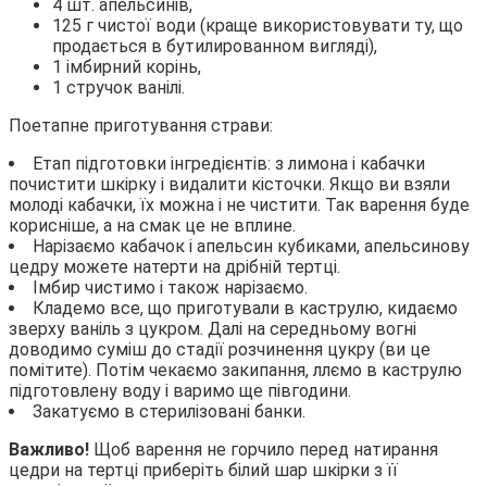
4 шт. апельсинів,
125 г чистої води (краще використовувати ту, що
продається в бутилированном вигляді),
1 імбирний корінь,
1 стручок ванілі.
Поетапне приготування страви:
Етап підготовки інгредієнтів: з лимона і кабачки
почистити шкірку і видалити кісточки. Якщо ви взяли
молоді кабачки, їх можна і не чистити. Так варення буде
корисніше, а на смак це не вплине.
Нарізаємо кабачок і апельсин кубиками, апельсинову
цедру можете натерти на дрібній тертці.
Імбир чистимо і також нарізаємо.
Кладемо все, що приготували в каструлю, кидаємо
зверху ваніль з цукром. Далі на середньому вогні
доводимо суміш до стадії розчинення цукру (ви це
помітите). Потім чекаємо закипання, ллємо в каструлю
підготовлену воду і варимо ще півгодини.
Закатуємо в стерилізовані банки.
Важливо!
Щоб варення не горчило перед натирання
цедри на тертці приберіть білий шар шкірки з її