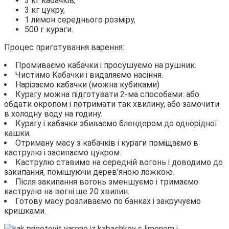
3 кг кабачків,
3 кг цукру,
1 лимон середнього розміру,
500 г кураги.
Процес приготування варення:
Промиваємо кабачки і просушуємо на рушник.
Чистимо Кабачки і видаляємо насіння.
Нарізаємо кабачки (можна кубиками)
Курагу можна підготувати 2-ма способами: або
обдати окропом і потримати так хвилину, або замочити
в холодну воду на годину.
Курагу і кабачки збиваємо блендером до однорідної
кашки.
Отриману масу з кабачків і кураги поміщаємо в
каструлю і засипаємо цукром.
Каструлю ставимо на середній вогонь і доводимо до
закипання, помішуючи дерев’яною ложкою.
Після закипання вогонь зменшуємо і тримаємо
каструлю на вогні ще 20 хвилин.
Готову масу розливаємо по банках і закручуємо
кришками.