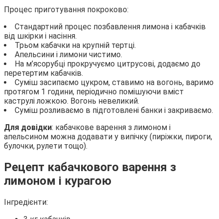
Процес приготування покроково:
Стандартний процес позбавлення лимона і кабачків
від шкірки і насіння.
Трьом кабачки на крупній тертці.
Апельсини і лимони чистимо.
На м’ясорубці прокручуємо цитрусові, додаємо до
перетертим кабачків.
Суміш засипаємо цукром, ставимо на вогонь, варимо
протягом 1 години, періодично помішуючи вміст
каструлі ложкою. Вогонь невеликий.
Суміш розливаємо в підготовлені банки і закриваємо.
Для довідки
: кабачкове варення з лимоном і
апельсином можна додавати у випічку (пиріжки, пироги,
булочки, рулети тощо).
Рецепт кабачкового варення з
лимоном і курагою
Інгредієнти: