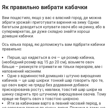
Як правильно вибрати кабачки
Вам пощастило, якщо у вас є власний город, де можна
зібрати урожай і приготувати варення на зиму. Однак
багатьом доводиться купувати овочі або на ринку, або в
супермаркетах, де дуже складно знайти хороші
домашні кабачки.
Ось кілька порад, які допоможуть вам підібрати кабачки
правильно:
Перше, що кидається в очі — це розмір кабачка,
(необхідний розмір від 15 до 20 см), візьмете овоч
більше — ризикуєте отримати не тільки перезріле, але і
наповнений насінням.
Одне з відмінностей домашніх і штучно вирощених
кабачків — це шар шкірки: тонкий шар говорить про те,
що овоч виріс на грядці без додавання добавок
прискорювачів росту і, навпаки, товстий шар шкіри на
шинку свідчить про штучному вирощуванні овочів. Тому
краще не беріть овоч з товстою шкіркою.
Йти за кабачками варто в певний часовий період, а
це середина травня по кінець липня. Причина в тому, що