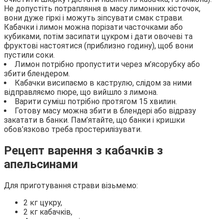
Не допустіть потрапляння в масу лимонних кісточок,
вони дуже гіркі і можуть зіпсувати смак страви.
Кабачки і лимон можна порізати часточками або
кубиками, потім засипати цукром і дати овочеві та
фруктові настоятися (приблизно годину), щоб вони
пустили соки.
Лимон потрібно пропустити через м’ясорубку або
збити блендером.
Кабачки висипаємо в каструлю, слідом за ними
відправляємо пюре, що вийшло з лимона.
Варити суміш потрібно протягом 15 хвилин.
Готову масу можна збити в блендері або відразу
закатати в банки. Пам’ятайте, що банки і кришки
обов’язково треба простерилізувати.
Рецепт варення з кабачків з
апельсинами
Для приготування страви візьмемо:
2 кг цукру,
2 кг кабачків,