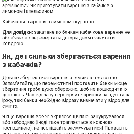
Кабачкове варення з лимоном і курагою
Для довідки:
закатане по банкам кабачкове варення не
обов’язково перевертати догори дном і закутати
ковдрою.
Як, де і скільки зберігається варення
з кабачків?
Довше зберігається варення з великою густотою.
Запам’ятайте, що перемістити і поставити банки місце
зберігання треба дуже обережно, щоб не пошкодити їх
цілісність. Час від часу перевіряйте кришки на здуття на
іржу, такі банки необхідно відразу визначати у відро для
сміття.
Якщо варення все ж вкрилося цвіллю, зацукрувалося
або забродило (іноді таке трапляється з кожною
господинею), не поспішайте засмучуватися! Проваріть
його ще раз, так ви подаруєте продукту друге життя.