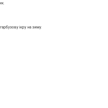
ик.
гарбузову ікру на зиму.