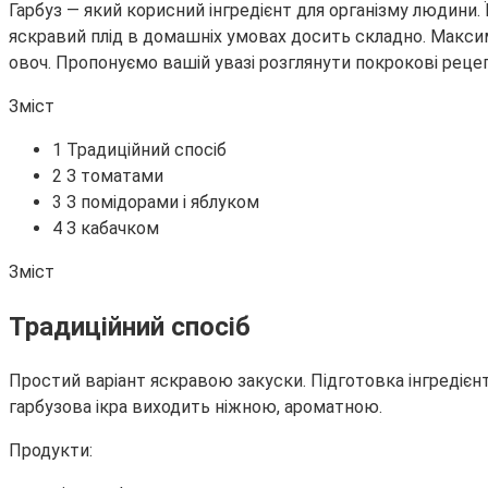
Гарбуз — який корисний інгредієнт для організму людини. 
яскравий плід в домашніх умовах досить складно. Максим
овоч. Пропонуємо вашій увазі розглянути покрокові рецеп
Зміст
1 Традиційний спосіб
2 З томатами
3 З помідорами і яблуком
4 З кабачком
Зміст
Традиційний спосіб
Простий варіант яскравою закуски. Підготовка інгредієн
гарбузова ікра виходить ніжною, ароматною.
Продукти: