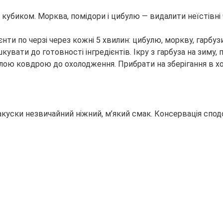
ім кубиком. Морква, помідори і цибулю — видалити неїстівн
нти по черзі через кожні 5 хвилин: цибулю, моркву, гарбузи
ушкувати до готовності інгредієнтів. Ікру з гарбуза на зим
лою ковдрою до охолодження. Прибрати на зберігання в хо
куски незвичайний ніжний, м’який смак. Консервація сподоб