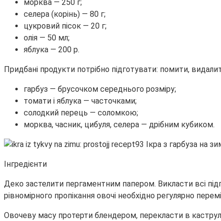
морква — 250 г;
селера (корінь) — 80 г;
цукровий пісок — 20 г;
олія — 50 мл;
яблука — 200 р.
Придбані продукти потрібно підготувати: помити, видалити
гарбуз — брусочком середнього розміру;
томати і яблука — часточками;
солодкий перець — соломкою;
морква, часник, цибуля, селера — дрібним кубиком.
Інгредієнти
Деко застелити пергаментним папером. Викласти всі підго
рівномірного пропікання овочі необхідно регулярно перемі
Овочеву масу протерти блендером, перекласти в каструлю