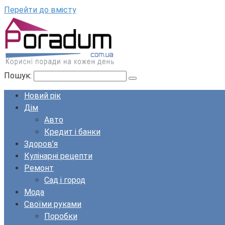
Перейти до вмісту
Пошук:
Новий рік
Дім
Авто
Кредит і банки
Здоров’я
Кулінарні рецепти
Ремонт
Сад і город
Мода
Своїми руками
Поробки