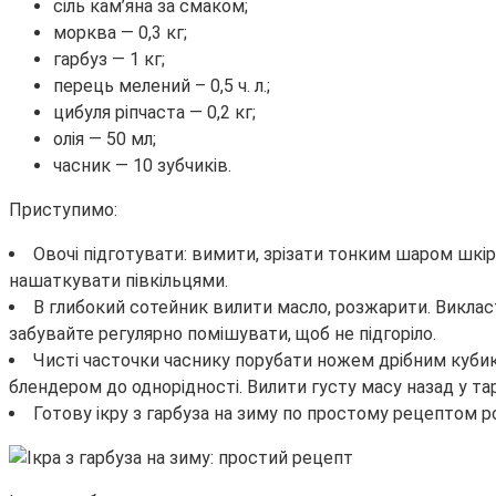
сіль кам’яна за смаком;
морква — 0,3 кг;
гарбуз — 1 кг;
перець мелений – 0,5 ч. л.;
цибуля ріпчаста — 0,2 кг;
олія — 50 мл;
часник — 10 зубчиків.
Приступимо:
Овочі підготувати: вимити, зрізати тонким шаром шкірку
нашаткувати півкільцями.
В глибокий сотейник вилити масло, розжарити. Викласт
забувайте регулярно помішувати, щоб не підгоріло.
Чисті часточки часнику порубати ножем дрібним кубико
блендером до однорідності. Вилити густу масу назад у тару
Готову ікру з гарбуза на зиму по простому рецептом 