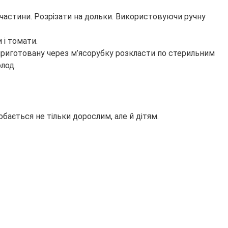
і частини. Розрізати на дольки. Використовуючи ручну
 і томати.
у, приготовану через м’ясорубку розкласти по стерильним
лод.
ається не тільки дорослим, але й дітям.