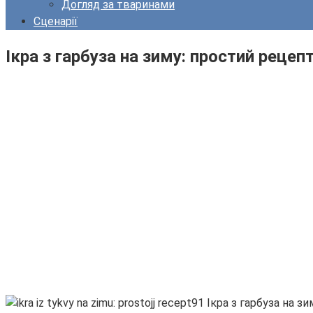
Догляд за тваринами
Сценарії
Ікра з гарбуза на зиму: простий рецеп