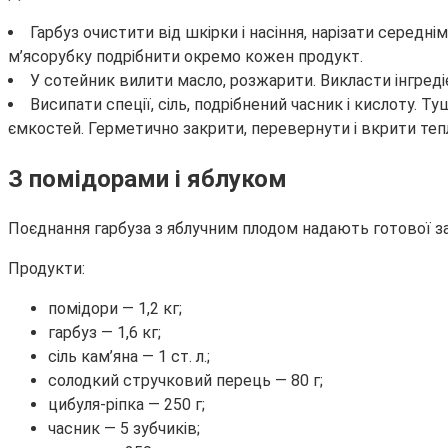
Гарбуз очистити від шкірки і насіння, нарізати середн
м’ясорубку подрібнити окремо кожен продукт.
У сотейник вилити масло, розжарити. Викласти інгредіє
Висипати спеції, сіль, подрібнений часник і кислоту. Т
ємкостей. Герметично закрити, перевернути і вкрити теп
З помідорами і яблуком
Поєднання гарбуза з яблучним плодом надають готової за
Продукти:
помідори — 1,2 кг;
гарбуз — 1,6 кг;
сіль кам’яна — 1 ст. л.;
солодкий стручковий перець — 80 г;
цибуля-ріпка — 250 г;
часник — 5 зубчиків;