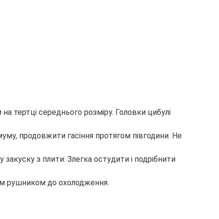
и на тертці середнього розміру. Головки цибулі
муму, продовжити гасіння протягом півгодини. Не
 закуску з плити. Злегка остудити і подрібнити
вим рушником до охолодження.