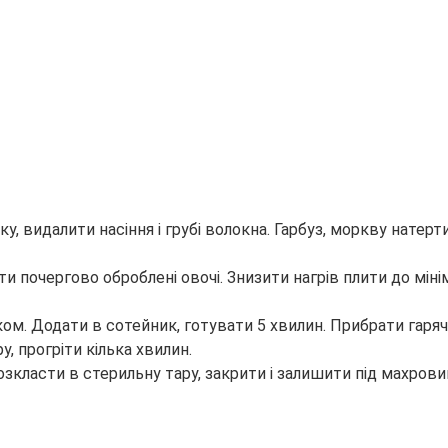
, видалити насіння і грубі волокна. Гарбуз, моркву натерт
и почергово оброблені овочі. Знизити нагрів плити до міні
м. Додати в сотейник, готувати 5 хвилин. Прибрати гарячу
, прогріти кілька хвилин.
розкласти в стерильну тару, закрити і залишити під махро