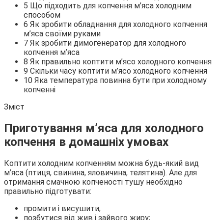
5 Що підходить для копчення м’яса холодним
способом
6 Як зробити обладнання для холодного копчення
м’яса своїми руками
7 Як зробити димогенератор для холодного
копчення м’яса
8 Як правильно коптити м’ясо холодного копчення
9 Скільки часу коптити м’ясо холодного копчення
10 Яка температура повинна бути при холодному
копченні
Зміст
Приготування м’яса для холодного
копчення в домашніх умовах
Коптити холодним копченням можна будь-який вид
м’яса (птиця, свинина, яловичина, телятина). Але для
отримання смачною копченості тушу необхідно
правильно підготувати:
промити і висушити;
позбутися від жив і зайвого жиру;