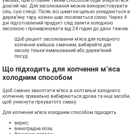
умовах, приготоване таким способом буде зберігатися
довгий час. Для засолювання можна використовувати
сіль, сухі спеції. Після, всі шматки щільно укладаються в
дерев’яну тару, кожен шар посипається сіллю. Через 4
дні підготовлений продукт слід залити холодною
засолкою і промаринувати від 24 годин до двох тижнів.
Щоб рецепт засолювання м’яса для холодного
копчення вийшов смачним, вибирайте для
засолу тільки емальований або дерев’яний
посуд.
Що підходить для копчення м’яса
холодним способом
Щоб смачно закоптити м’ясо в коптильні холодного
копчення, правильно вибираються дрова та інші засоби,
щоб уникнути гіркуватого смаку.
Для копчення м’яса холодним способом підходять:
верес;
виноградна лоза;