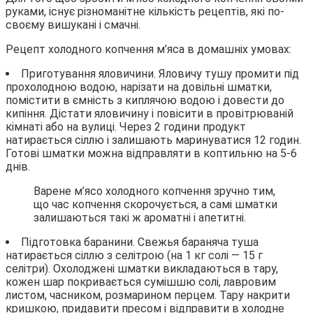
руками, існує різноманітне кількість рецептів, які по-
своєму вишукані і смачні.
Рецепт холодного копчення м’яса в домашніх умовах:
Приготування яловичини. Яловичу тушу промити під
прохолодною водою, нарізати на довільні шматки,
помістити в ємність з киплячою водою і довести до
кипіння. Дістати яловичину і повісити в провітрюваній
кімнаті або на вулиці. Через 2 години продукт
натирається сіллю і залишають маринуватися 12 годин.
Готові шматки можна відправляти в коптильню на 5-6
днів.
Варене м’ясо холодного копчення зручно тим,
що час копчення скорочується, а самі шматки
залишаються такі ж ароматні і апетитні.
Підготовка баранини. Свежья бараняча туша
натирається сіллю з селітрою (на 1 кг солі — 15 г
селітри). Охолоджені шматки викладаються в тару,
кожен шар покривається сумішшю солі, лавровим
листом, часником, розмарином перцем. Тару накрити
кришкою, придавити пресом і відправити в холодне