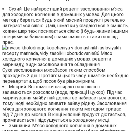
Сухий. Це найпростіший рецепт засолювання м’яса
для холодного копчення в домашніх умовах. Для цього
методу береться будь-який мясний продукт і ретельно
натирається сіллю. Далі, шматки укладаються в ємність,
кожен шар теж посипається сіллю (і будь-якими іншими
спеціями за бажанням) і сама ємність ставиться під
прес.
Суха засолювання мясаЗасол таким способом
проходить 2 дні. Протягом цього часу, шматки необхідно
перевертати, щоб посол був рівномірним.
Мокрий. Всі шматки натираються сіллю і
заливаються розсолом (вода, прянощі і цукор). Під час
маринування майбутній делікатес набирається вологою,
тому іноді необхідно зливати зайву рідину. Засолювання
м’яса для холодного копчення таким методом триває
від 7 днів до місяця. В кінці м’ясний продукт дістається,
промивається і підсушується в холодному місці.
Змішаний. М’ясо холодного копчення в домашніх