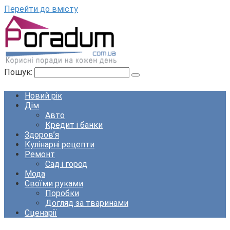
Перейти до вмісту
Пошук:
Новий рік
Дім
Авто
Кредит і банки
Здоров’я
Кулінарні рецепти
Ремонт
Сад і город
Мода
Своїми руками
Поробки
Догляд за тваринами
Сценарії