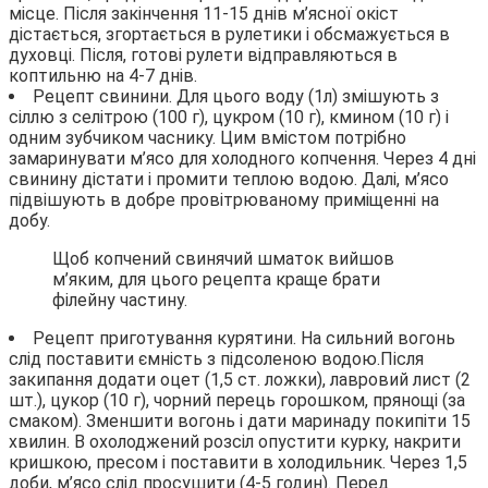
місце. Після закінчення 11-15 днів м’ясної окіст
дістається, згортається в рулетики і обсмажується в
духовці. Після, готові рулети відправляються в
коптильню на 4-7 днів.
Рецепт свинини. Для цього воду (1л) змішують з
сіллю з селітрою (100 г), цукром (10 г), кмином (10 г) і
одним зубчиком часнику. Цим вмістом потрібно
замаринувати м’ясо для холодного копчення. Через 4 дні
свинину дістати і промити теплою водою. Далі, м’ясо
підвішують в добре провітрюваному приміщенні на
добу.
Щоб копчений свинячий шматок вийшов
м’яким, для цього рецепта краще брати
філейну частину.
Рецепт приготування курятини. На сильний вогонь
слід поставити ємність з підсоленою водою.Після
закипання додати оцет (1,5 ст. ложки), лавровий лист (2
шт.), цукор (10 г), чорний перець горошком, прянощі (за
смаком). Зменшити вогонь і дати маринаду покипіти 15
хвилин. В охолоджений розсіл опустити курку, накрити
кришкою, пресом і поставити в холодильник. Через 1,5
доби, м’ясо слід просушити (4-5 годин). Перед