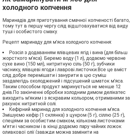
холодного копчення
Маринадів для приготування смачної копченості багато,
тому тут в першу чергу слід відштовхуватися від виду
туші і особистого смаку.
Рецепт маринаду для м’яса холодного копчення:
Розсіл з додаванням ялівцевих ягід і вина (для більш
жорсткого м’яса). Беремо воду (1 л), додаємо червоне
сухе вино (150 мл), нитритную сіль (50 г), зубчики
часнику, ялівцеві ягоди і лаврові листочки.Все це вміст
слід добре перемішати і занурити в цю суміш
заздалегідь охолоджений і підсушений шматок м’яса.
Таким способом продукт маринується не менше 12
днів.По закінченні обробки холодним димом делікатес
виходить м’яким і з яскравим кольором, отриманими за
рахунок нитритной солі.
Кефірний маринад для холодного копчення м’яса.
Змішуємо кефір (1 склянка) з цукром (5 г), сіллю (25 г),
спеціями за особистим смаком, кількома листочками
м’яти і часником і в кінці додаємо пару чайних ложок
оливкової олії (завжди можна замінити на