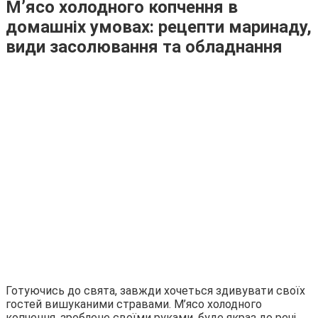
М’ясо холодного копчення в
домашніх умовах: рецепти маринаду,
види засолювання та обладнання
Готуючись до свята, завжди хочеться здивувати своїх
гостей вишуканими стравами. М’ясо холодного
копчення, зроблене своїми руками, буде якраз до речі.