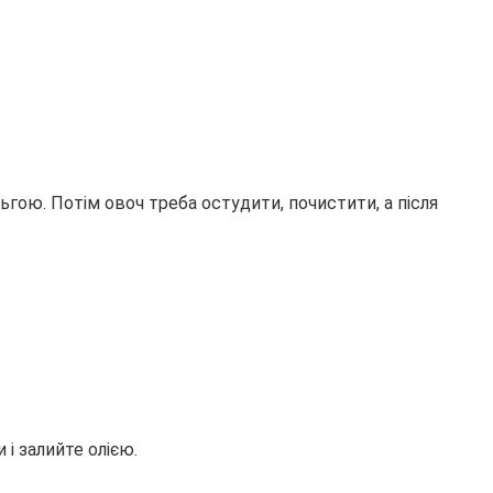
ьгою. Потім овоч треба остудити, почистити, а після
 і залийте олією.