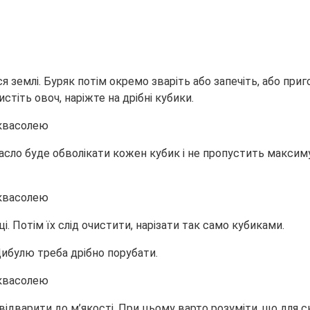
 землі. Буряк потім окремо зваріть або запечіть, або при
стіть овоч, наріжте на дрібні кубики.
асло буде обволікати кожен кубик і не пропустить максим
. Потім їх слід очистити, нарізати так само кубиками.
 Цибулю треба дрібно порубати.
а відварити до м’якості. При цьому варто розуміти, що для