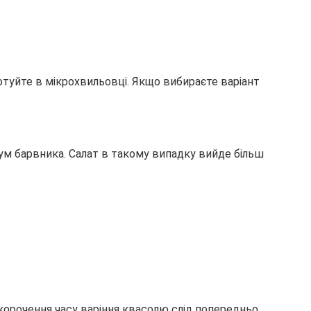
готуйте в мікрохвильовці. Якщо вибираєте варіант
ум барвника. Салат в такому випадку вийде більш
 скорочення часу варіння квасолю слід попередньо