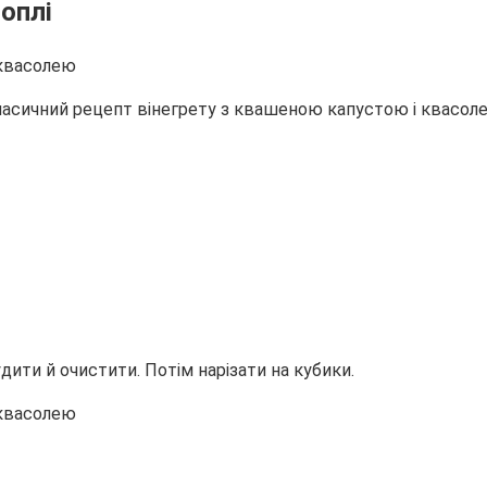
оплі
класичний рецепт вінегрету з квашеною капустою і квасол
дити й очистити. Потім нарізати на кубики.