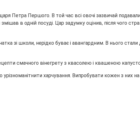
 царя Петра Першого. В той час всі овочі зазвичай подавали
ішав в одній посуді. Цар задумку оцінив, після чого страва
атка зі школи, нерідко буває і авангардним. В нього стали д
цепти смачного вінегрету з квасолею і квашеною капус
о урізноманітнити харчування. Випробувати кожен з них на 