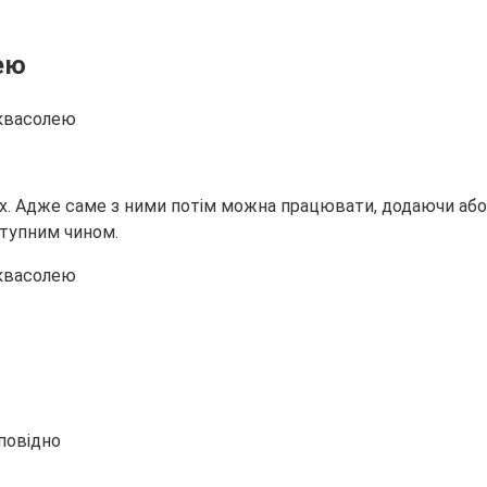
ею
их. Адже саме з ними потім можна працювати, додаючи аб
ступним чином.
дповідно