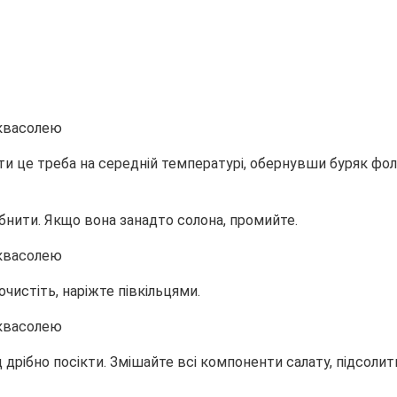
ти це треба на середній температурі, обернувши буряк фол
ібнити. Якщо вона занадто солона, промийте.
чистіть, наріжте півкільцями.
 дрібно посікти. Змішайте всі компоненти салату, підсолити