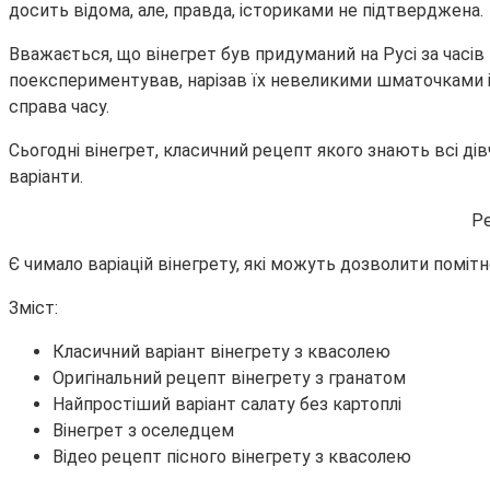
досить відома, але, правда, істориками не підтверджена.
Вважається, що вінегрет був придуманий на Русі
за часів
поекспериментував, нарізав їх невеликими шматочками і зм
справа часу.
Сьогодні вінегрет, класичний рецепт якого знають всі дівч
варіанти.
Ре
Є чимало варіацій вінегрету, які можуть дозволити помітн
Зміст:
Класичний варіант вінегрету з квасолею
Оригінальний рецепт вінегрету з гранатом
Найпростіший варіант салату без картоплі
Вінегрет з оселедцем
Відео рецепт пісного вінегрету з квасолею