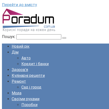
Перейти до вмісту
Пошук:
Новий рік
Дім
Авто
Кредит і банки
Здоров’я
Кулінарні рецепти
Ремонт
Сад і город
Мода
Своїми руками
Поробки