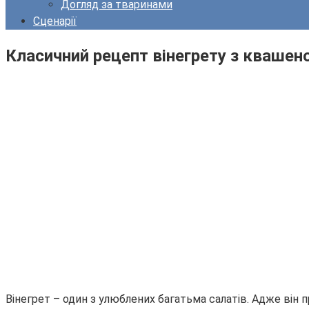
Догляд за тваринами
Сценарії
Класичний рецепт вінегрету з кваше
Вінегрет – один з улюблених багатьма салатів. Адже він п