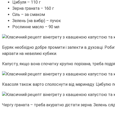
Цибуля – 110 г
Зерна граната – 160 г
Сіль – за смаком
Зелень (на вибір) – пучок
Рослинне масло – 90 мл
Буряк необхідно добре промити і запекти в духовці. Роби
нарізати на невеликі кубики.
Капусту, якщо вона спочатку крупно порізана, треба подр
Квасоля також варто сполоснути від маринаду. Цибулю по
Чергу граната – треба акуратно дістати зерна. Зелень слід