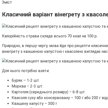
Зміст
Класичний варіант вінегрету з квасол
Калорійність страви складе всього 70 ккал на 100 р.
Природно, в першу чергу, мова йде про рецепти класичн
вінегрету з квашеною капустою і квасолею виглядає на
Для нього потрібно взяти:
Буряк – 1-2 шт.
Морква – 2-3 шт.
Картопля (середнього розміру) – 6-8 шт.
Квасоля суху або консервовану – 100 г або 200 г ві
Квашену капусту – 300 г