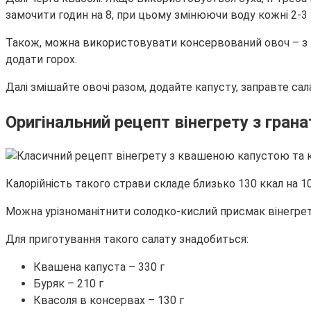
замочити годин на 8, при цьому змінюючи воду кожні 2-3 
Також, можна використовувати консервований овоч – з ни
додати горох.
Далі змішайте овочі разом, додайте капусту, заправте сал
Оригінальний рецепт вінегрету з гран
Калорійність такого страви складе близько 130 ккал на 10
Можна урізноманітнити солодко-кислий присмак вінегре
Для приготування такого салату знадобиться:
Квашена капуста – 330 г
Буряк – 210 г
Квасоля в консервах – 130 г