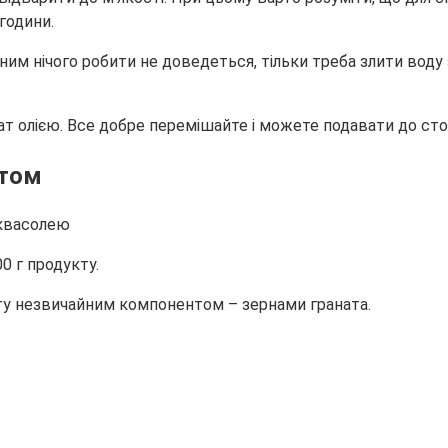
години.
м нічого робити не доведеться, тільки треба злити воду 
ат олією. Все добре перемішайте і можете подавати до стол
атом
0 г продукту.
ту незвичайним компонентом – зернами граната.