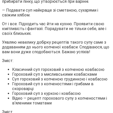
прибирати пінку, що утворюється при варінні.
— Подавати суп найкраще зі сметаною, сухарями і
свіжим хлібом.
От і все. Підходить час йти на кухню. Проявити свою
кмітливість і фантазії. Порадувати не тільки себе, але і
своїх близьких.
Уявляю невелику добірку рецептів такого супу саме з
додаванням до нього копченої ковбаси. Сподіваюся, що
вам вони дуже сподобаються. Бажаю успіхів!
Зміст:
Класичний суп гороховий з копченою ковбасою
Гороховий суп з мисливськими ковбасками
Суп гороховий з копченою грудинкою і ковбасою
Гороховий суп з копченостями і грибами в
скороварці
Гороховий суп з куркою і ковбасою
Відео — рецепт горохового супу з копченостями і
в’яленими томатами
Зміст