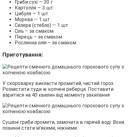
Гриби сухі — 30 г
Картопля — 3 шт.
Цибуля — 1 шт.
Морква — 1 шт.
Селера (стебло) — 1 шт.
Сіль – за смаком
Перець – за смаком
Рослинна олія – за смаком
Приготування:
У скороварку викласти промитий, чистий горох.
Розмістити туди ж копчені реберця. Поставити
варитися на 40 хвилин від моменту закипання
Сушені гриби промити, замочити в гарячій воді. Вони
повинні стати м’якими, ніжними.