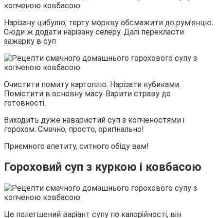
Нарізану цибулю, терту моркву обсмажити до рум’янцю.
Сюди ж додати нарізану селеру. Далі перекласти
зажарку в суп
Очистити помиту картоплю. Нарізати кубиками.
Помістити в основну масу. Варити страву до
готовності.
Виходить дуже наваристий суп з копченостями і
горохом. Смачно, просто, оригінально!
Приємного апетиту, ситного обіду вам!
Гороховий суп з куркою і ковбасою
Це полегшений варіант супу по калорійності, він