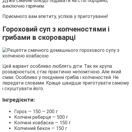
Дуже смачне блюдо подавати на стіл порційно,
виключно гарячим.
Приємного вам апетиту, успіхів у приготуванні!
Гороховий суп з копченостями і
грибами в скороварці
Цей варіант особливо люблять діти. Так як крупа
розварюється, стає практично непомітною. Але який
смак. Особливо у поєднанні грибів і копченостей. Не
передати словами. Краще швидше приготувати самому
і скуштувати його.
Інгредієнти:
Горох — 150 — 200 г
Копчені реберця — 500 г
Копчені ковбаски — 150 г
Копчений бекон — 150 г