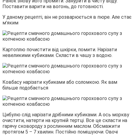
Ранок знову його промити. Занурити в чисту воду.
Поставити варити на вогонь, до готовності.
У даному рецепті, він не розварюється в пюре. Але стає
м’яким
Картоплю почистити від шкірки, помити. Нарізати
невеликими кубиками. Скласти в чашу з водою.
Ковбасу нарізати кубиками або соломкою. Як вам
більше подобається
Цибулю слід нарізати дрібними кубиками. А ось моркву
очистити, натерти на крупній тертці. Все це скласти на
гарячу сковороду з рослинним маслом. Обсмажити
протягом 5 – 7 хвилин. Постійно помішуючи. Овочі