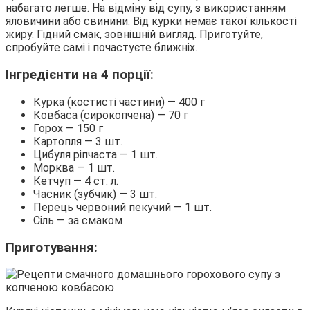
набагато легше. На відміну від супу, з використанням
яловичини або свинини. Від курки немає такої кількості
жиру. Гідний смак, зовнішній вигляд. Приготуйте,
спробуйте самі і почастуєте ближніх.
Інгредієнти на 4 порції:
Курка (костисті частини) — 400 г
Ковбаса (сирокопчена) — 70 г
Горох — 150 г
Картопля — 3 шт.
Цибуля ріпчаста — 1 шт.
Морква — 1 шт.
Кетчуп — 4 ст. л.
Часник (зубчик) — 3 шт.
Перець червоний пекучий — 1 шт.
Сіль — за смаком
Приготування: