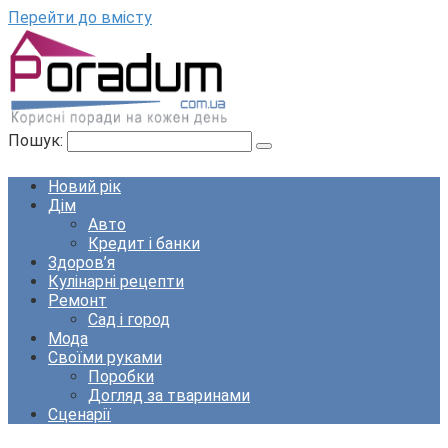
Перейти до вмісту
Пошук:
Новий рік
Дім
Авто
Кредит і банки
Здоров’я
Кулінарні рецепти
Ремонт
Сад і город
Мода
Своїми руками
Поробки
Догляд за тваринами
Сценарії