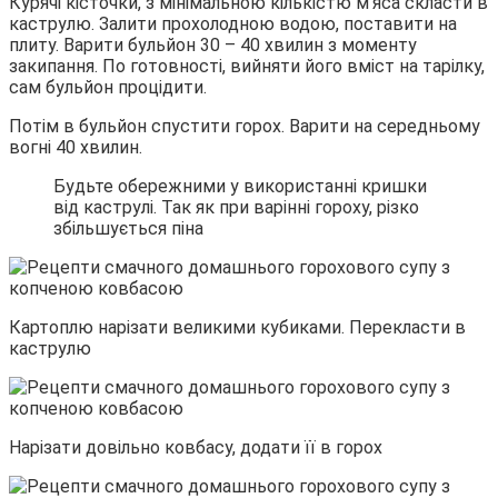
Курячі кісточки, з мінімальною кількістю м’яса скласти в
каструлю. Залити прохолодною водою, поставити на
плиту. Варити бульйон 30 – 40 хвилин з моменту
закипання. По готовності, вийняти його вміст на тарілку,
сам бульйон процідити.
Потім в бульйон спустити горох. Варити на середньому
вогні 40 хвилин.
Будьте обережними у використанні кришки
від каструлі. Так як при варінні гороху, різко
збільшується піна
Картоплю нарізати великими кубиками. Перекласти в
каструлю
Нарізати довільно ковбасу, додати її в горох