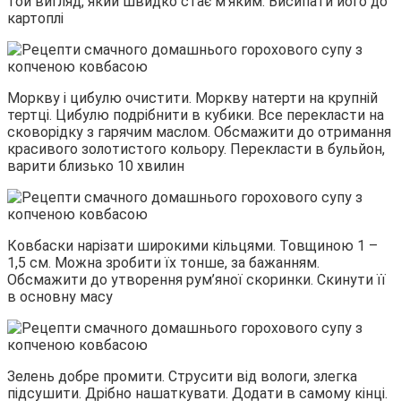
той вигляд, який швидко стає м’яким. Висипати його до
картоплі
Моркву і цибулю очистити. Моркву натерти на крупній
тертці. Цибулю подрібнити в кубики. Все перекласти на
сковорідку з гарячим маслом. Обсмажити до отримання
красивого золотистого кольору. Перекласти в бульйон,
варити близько 10 хвилин
Ковбаски нарізати широкими кільцями. Товщиною 1 –
1,5 см. Можна зробити їх тонше, за бажанням.
Обсмажити до утворення рум’яної скоринки. Скинути її
в основну масу
Зелень добре промити. Струсити від вологи, злегка
підсушити. Дрібно нашаткувати. Додати в самому кінці.