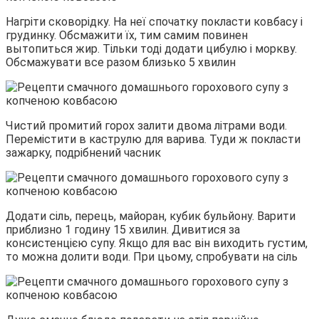
Нагріти сковорідку. На неї спочатку покласти ковбасу і
грудинку. Обсмажити їх, тим самим повинен
вытопиться жир. Тільки тоді додати цибулю і моркву.
Обсмажувати все разом близько 5 хвилин
Чистий промитий горох залити двома літрами води.
Перемістити в каструлю для варива. Туди ж покласти
зажарку, подрібнений часник
Додати сіль, перець, майоран, кубик бульйону. Варити
приблизно 1 годину 15 хвилин. Дивитися за
консистенцією супу. Якщо для вас він виходить густим,
то можна долити води. При цьому, спробувати на сіль