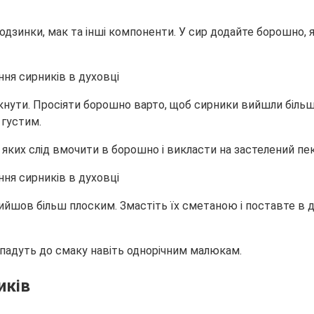
дзинки, мак та інші компоненти. У сир додайте борошно, я
ути. Просіяти борошно варто, щоб сирники вийшли більш 
 густим.
 яких слід вмочити в борошно і викласти на застелений п
йшов більш плоским. Змастіть їх сметаною і поставте в д
рипадуть до смаку навіть однорічним малюкам.
иків