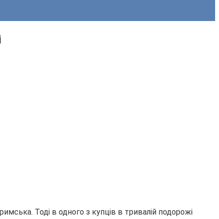
і
римська. Тоді в одного з купців в тривалій подорожі