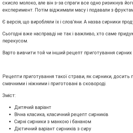
скисло молоко, але він з-за спраги все одно ризикнув йог
експеримент. Потім віджимали масу і подавали з фрукта
Є версія, що виробляли їх і слов’яни. А назва сирники про
Сьогодні вже насправді не так і важливо, хто саме приду
перекусом.
Варто вивчити той чи інший рецепт приготування сирних 
Рецепти приготування такої страви, як сирники, досить п
смачними і ніжними і приготовані в сковороді.
Зміст:
Дитячий варіант
Вічна класика, класичний рецепт сирників
Сирні сирники з манкою і бананом
Дієтичний варіант сирників з сиру