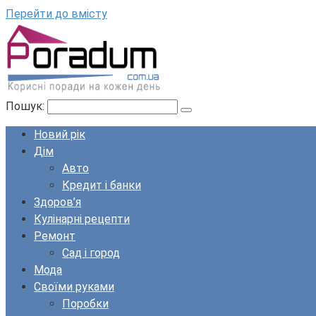
Перейти до вмісту
Пошук:
Новий рік
Дім
Авто
Кредит і банки
Здоров’я
Кулінарні рецепти
Ремонт
Сад і город
Мода
Своїми руками
Поробки