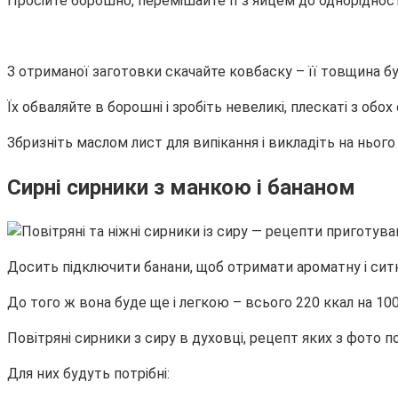
Просійте борошно, перемішайте її з яйцем до однорідності
З отриманої заготовки скачайте ковбаску – її товщина бу
Їх обваляйте в борошні і зробіть невеликі, плескаті з обох
Збризніть маслом лист для випікання і викладіть на нього
Сирні сирники з манкою і бананом
Досить підключити банани, щоб отримати ароматну і ситн
До того ж вона буде ще і легкою – всього 220 ккал на 100
Повітряні сирники з сиру в духовці, рецепт яких з фото по
Для них будуть потрібні: