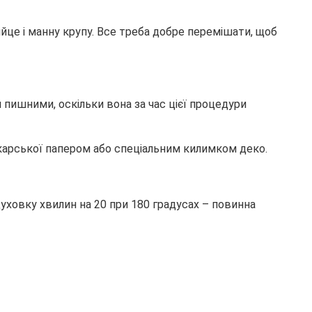
йце і манну крупу. Все треба добре перемішати, щоб
пишними, оскільки вона за час цієї процедури
екарської папером або спеціальним килимком деко.
уховку хвилин на 20 при 180 градусах – повинна