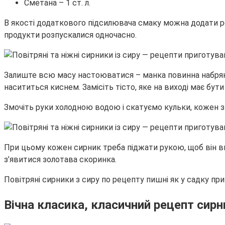
Сметана – 1 ст. л.
В якості додаткового підсилювача смаку можна додати ро
продукти розпускалися одночасно.
Залиште всю масу настоюватися – манка повинна набрякн
насититься киснем. Замісіть тісто, яке на виході має бути
Змочіть руки холодною водою і скатуємо кульки, кожен з
При цьому кожен сирник треба піджати рукою, щоб він ви
з’явитися золотава скоринка.
Повітряні сирники з сиру по рецепту пишні як у садку п
Вічна класика, класичний рецепт сирн