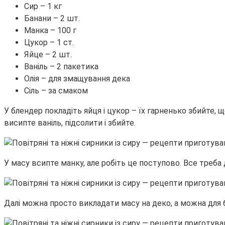
Сир – 1 кг
Банани – 2 шт.
Манка – 100 г
Цукор – 1 ст.
Яйце – 2 шт.
Ваніль – 2 пакетика
Олія – для змащування дека
Сіль – за смаком
У блендер покладіть яйця і цукор – їх гарненько збийте, 
висипте ваніль, підсолити і збийте.
У масу всипте манку, але робіть це поступово. Все треба
Далі можна просто викладати масу на деко, а можна для б