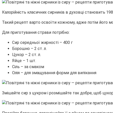
Калорійність класичних сирників в духовці становить 198
Такий рецепт варто освоїти кожному, адже потім його м
Для приготування страви потрібно:
Сир середньої жирності – 400 г
Борошно – 2 ст. л.
Цукор – 2 ст. л.
Яйце – 1 шт.
Сіль – за смаком
Олія – для змащування форми для випікання
Змішайте сир з цукром і розмішайте так добре, щоб цукор 