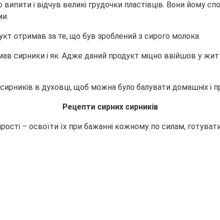
о випити і відчув великі грудочки пластівців. Вони
йому спо
ми.
дукт отримав за те, що був зроблений з сирого молока.
мав сирники і як. Адже даний продукт міцно ввійшов у жит
сирників в духовці, щоб можна було балувати домашніх і п
Рецепти сирних сирників
рості – освоїти їх при бажанні кожному по силам, готувати