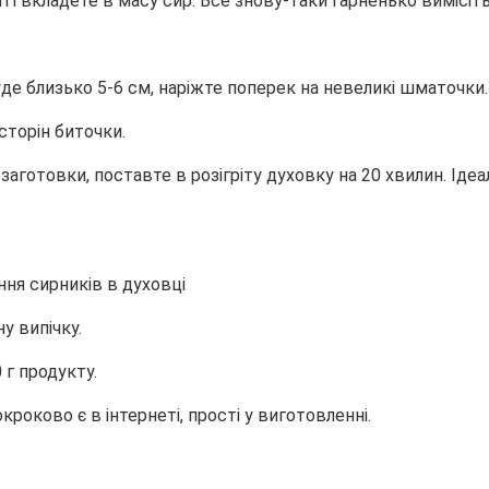
 і вкладете в масу сир. Все знову-таки гарненько вимісіть
де близько 5-6 см, наріжте поперек на невеликі шматочки.
 сторін биточки.
 заготовки, поставте в розігріту духовку на 20 хвилин. Ід
у випічку.
 г продукту.
кроково є в інтернеті, прості у виготовленні.