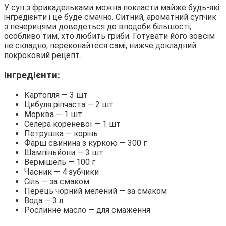
У суп з фрикадельками можна покласти майже будь-які
інгредієнти і це буде смачно. Ситний, ароматний супчик
з печерицями доведеться до вподоби більшості,
особливо тим, хто любить гриби. Готувати його зовсім
не складно, переконайтеся самі, нижче докладний
покроковий рецепт.
Інгредієнти:
Картопля — 3 шт
Цибуля ріпчаста — 2 шт
Морква — 1 шт
Селера кореневої — 1 шт
Петрушка — корінь
Фарш свинина з куркою — 300 г
Шампіньйони — 3 шт
Вермішель — 100 г
Часник — 4 зубчики
Сіль — за смаком
Перець чорний мелений — за смаком
Вода — 3 л
Рослинне масло — для смаження