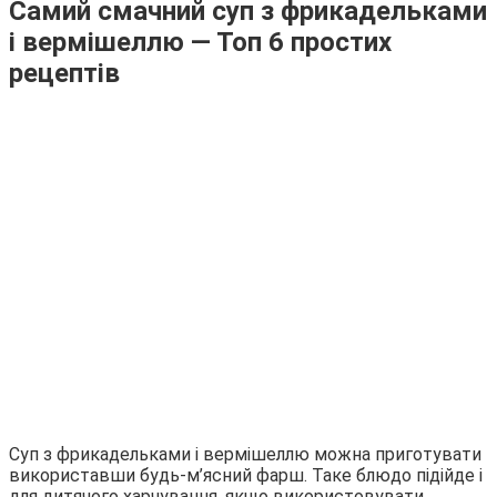
Самий смачний суп з фрикадельками
і вермішеллю — Топ 6 простих
рецептів
Суп з фрикадельками і вермішеллю можна приготувати
використавши будь-м’ясний фарш. Таке блюдо підійде і
для дитячого харчування, якщо використовувати