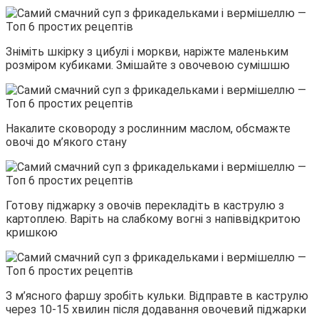
Зніміть шкірку з цибулі і моркви, наріжте маленьким
розміром кубиками. Змішайте з овочевою сумішшю
Накалите сковороду з рослинним маслом, обсмажте
овочі до м’якого стану
Готову піджарку з овочів перекладіть в каструлю з
картоплею. Варіть на слабкому вогні з напіввідкритою
кришкою
З м’ясного фаршу зробіть кульки. Відправте в каструлю
через 10-15 хвилин після додавання овочевий піджарки