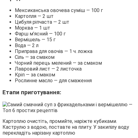
Мексиканська овочева суміш — 100 г
Картопля — 2 шт
Цибуля ріпчаста — 2 шт
Морква — 1 шт
Фарш м’ясний — 100 г
Вермішель — 15 г
Вода — 2 л
Приправа для овочів — 1 ч. ложка
Сіль — за смаком
Чорний перець мелений — за смаком
Лавровий лист — 2 листочка
Кріп — за смаком
Рослинне масло — для смаження
Етапи приготування:
Картоплю очистіть, промийте, наріжте кубиками.
Каструлю з водою, поставте на плиту. У закипілу воду
перекладіть нарізану картоплю