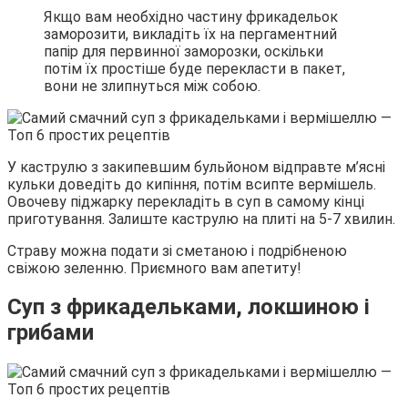
Якщо вам необхідно частину фрикадельок
заморозити, викладіть їх на пергаментний
папір для первинної заморозки, оскільки
потім їх простіше буде перекласти в пакет,
вони не злипнуться між собою.
У каструлю з закипевшим бульйоном відправте м’ясні
кульки доведіть до кипіння, потім всипте вермішель.
Овочеву піджарку перекладіть в суп в самому кінці
приготування. Залиште каструлю на плиті на 5-7 хвилин.
Страву можна подати зі сметаною і подрібненою
свіжою зеленню. Приємного вам апетиту!
Суп з фрикадельками, локшиною і
грибами