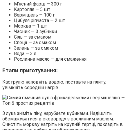
М’ясний фарш — 300 г
Картопля — 5 шт
Вермішель — 100 г
Цибуля ріпчаста — 2 шт
Морква — 1 шт
Часник — 3 зубчики
Сіль — за смаком
Спеції — за смаком
Зелень — за смаком
Вода — 3 л
Рослинне масло — для смаження
Етапи приготування:
Каструлю наповніть водою, поставте на плиту,
увімкніть середній нагрів
З лука зніміть піну, нарубаєте кубиками. Надішліть
обсмажуватися в сковороду з рослинним маслом.
Очистіть моркву натріть на крупній тертці, покладіть в
сковороду до цибулі для обсмажування