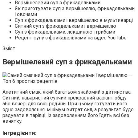
Вермішелевий суп з фрикадельками
Як приготувати суп з вермішеллю, фрикадельками
і овочами
Суп з фрикадельками і вермішеллю в мультиварці
Ситний суп з фрикадельками і вермішеллю
Суп з фрикадельками, локшиною і грибами
Рецепт супу з фрикадельками на відео YouTube
Зміст
Вермішелевий суп з фрикадельками
Апетитний смак, який багатьом знайомий з дитинства.
Ситний, наваристий супчик прекрасний варіант обіду
або вечері для всієї родини. При цьому готувати його
одне задоволення, мінімум витрат сил, а результат буде
радувати в тарілці. Із задоволенням його їдять всі без
винятку.
Інгредієнти: