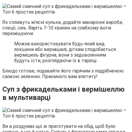
Як спливуть м’ясні кульки, додайте макаронні вироби,
спеції, сіль. Варіть 7-10 хвилин на слабкому вогні
перемішуючи.
Можна використовувати будь-який вид
локшини або вермішелі, діткам сподобається
вермішель фігурна, вони з задоволенням
будуть їсти, розглядаючи їх в тарілці.
Блюдо готове, подавайте його гарячим з подрібненою
свіжою зеленню. Приємного вам апетиту!
Суп з фрикадельками і вермішеллю
в мультиварці
Ви в роздумах що ж приготувати на обід, щоб було
смачно, а ще й ситно. Супчик з фрикадельками завжди