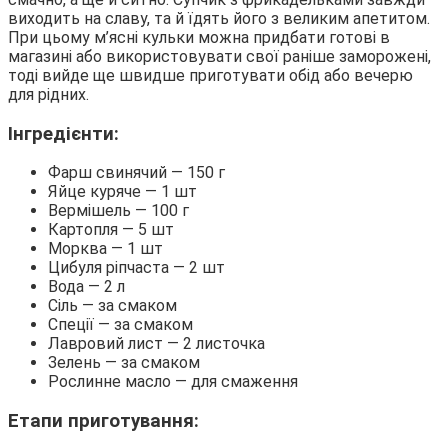
виходить на славу, та й їдять його з великим апетитом.
При цьому м’ясні кульки можна придбати готові в
магазині або використовувати свої раніше заморожені,
тоді вийде ще швидше приготувати обід або вечерю
для рідних.
Інгредієнти:
Фарш свинячий — 150 г
Яйце куряче — 1 шт
Вермішель — 100 г
Картопля — 5 шт
Морква — 1 шт
Цибуля ріпчаста — 2 шт
Вода — 2 л
Сіль — за смаком
Спеції — за смаком
Лавровий лист — 2 листочка
Зелень — за смаком
Рослинне масло — для смаження
Етапи приготування: