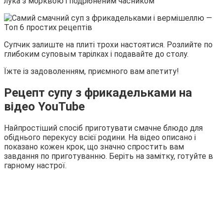
лука з морквою і подрібненим часником
Супчик залиште на плиті трохи настоятися. Розлийте по
глибоким суповым тарілках і подавайте до столу.
Їжте із задоволенням, приємного вам апетиту!
Рецепт супу з фрикадельками на
відео YouTube
Найпростіший спосіб приготувати смачне блюдо для
обіднього перекусу всієї родини. На відео описано і
показано кожен крок, що значно спростить вам
завдання по приготуванню. Беріть на замітку, готуйте в
гарному настрої.