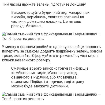
Тим часом наріжте зелень, підготуйте локшину
Використовуйте будь-який вид макаронних
виробів, вермішель, спагетті поламані на
частини, домашню локшину. Це на ваш
розсуд і бажання.
У миску з фаршем розбийте одне куряче яйце, посоліть,
поперчіть за смаком, додайте подрібнену зелень, зовсім
трохи, змішайте. Сформуйте з отриманої суміші м’ясні
кульки невеликого розміру
Смачніше всього використовувати фарш з
комбінованих видів м’яса, наприклад,
свинячого з курячим, або яловичим зі
свинячим. Підійде і з індички, тоді страву
можна буде вважати дієтичним.