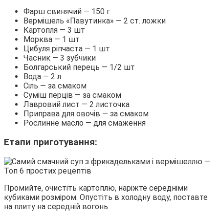
Фарш свинячий — 150 г
Вермішель «Павутинка» — 2 ст. ложки
Картопля — 3 шт
Морква — 1 шт
Цибуля ріпчаста — 1 шт
Часник — 3 зубчики
Болгарський перець — 1/2 шт
Вода — 2 л
Сіль — за смаком
Суміш перців — за смаком
Лавровий лист — 2 листочка
Приправа для овочів — за смаком
Рослинне масло — для смаження
Етапи приготування:
Промийте, очистіть картоплю, наріжте середніми
кубиками розміром. Опустіть в холодну воду, поставте
на плиту на середній вогонь