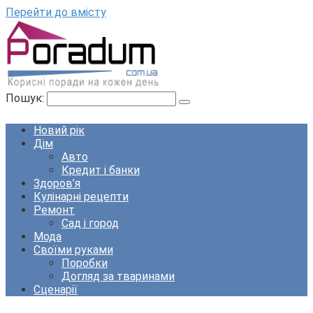
Перейти до вмісту
Пошук:
Новий рік
Дім
Авто
Кредит і банки
Здоров’я
Кулінарні рецепти
Ремонт
Сад і город
Мода
Своїми руками
Поробки
Догляд за тваринами
Сценарії