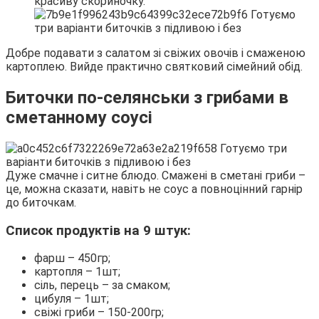
красиву скориночку.
Добре подавати з салатом зі свіжих овочів і смаженою
картоплею. Вийде практично святковий сімейний обід.
Биточки по-селянськи з грибами в
сметанному соусі
Дуже смачне і ситне блюдо. Смажені в сметані гриби –
це, можна сказати, навіть не соус а повноцінний гарнір
до биточкам.
Список продуктів на 9 штук:
фарш – 450гр;
картопля – 1шт;
сіль, перець – за смаком;
цибуля – 1шт;
свіжі гриби – 150-200гр;