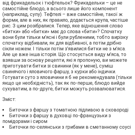
від фрикадельок і тюфтельок? Фрикадельки – це не
самостійне блюдо, а всього лише його компонент
(наприклад, супу). Тефтелі – вже самостійне, такої ж
форми, але в них, як правило, додається крупа, частіше
рис. З цим розібралися. Тепер, яке відношення слово
«битки» або «битки» має до слова «бити»? Спочатку
вони були тільки м’ясні і були рубленими, тобто вирізку
спочатку відбивали, як для відбивної, а потім дрібно
сікли ножем. І тільки потім з’явилися битки не з м’яса.
Але це вже інша історія. Що стосується виду м’яса, то
взявши за основу рецепти, які я пропоную, ви можете
приготувати битки зі свинини (як у мене), суміш
свинячого і яловичого фаршу, з курки або індички.
Готувати суто з яловичини я б не рекомендувала (тільки
якщо це необхідність), так як по-перше, блюдо вийде
сухуватим, а по-друге, битки можуть розвалюватися.
Зміст:
Биточки з фаршу з томатною підливою в сковороді
Биточки з фаршу в духовці по-французьки з
помідорами і сиром
Биточки по-селянськи з грибами в сметанному соусі