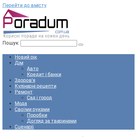
Перейти до вмісту
Пошук:
Новий рік
Дім
Авто
Кредит і банки
Здоров’я
Кулінарні рецепти
Ремонт
Сад і город
Мода
Своїми руками
Поробки
Догляд за тваринами
Сценарії