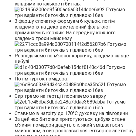
кільцями по кількості битків.
З фаршу спочатку формуем 6 кульок, потім
кладемо їх на деко вистелений фольгою і
приминаем в коржик. На середину кожного
кладемо трохи майонезу.
Розподіляємо по м’ясної коржику, кладемо кільце
цибулі.
Потім гурток помідора.
Сир тремо на тертці і посипаємо зверху.
Ставимо в нагріту до 170°С духовку на півгодини.
За цей час биточки приготуються, цибуля стане
м’яким, помідори дадуть сік, який змішається з
майонезом, а сир розплавиться і утворює апетитну