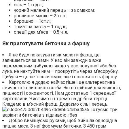
сіль – 1 год.л.;
чорний мелений перець – за смаком;
рослинне масло – 2ст.л.;
борошно – 1ст.л.;
томатна паста – 1 год.л.;
спеції для м’яса – 0,5 ч. л.
Як приготувати биточки з фаршу
Я не буду показувати як молоти фарш, це
залишається за вами. У нас він завжди з вже
перемеленим цибулею, якщо у вас покупної або без
лука, не нехтуйте ним – прокрутіть через м’ясорубку.
Цибуля – це не тільки смак, але і соковитість фаршу.
Картоплю я додаю найчастіше і це альтернатива
звичного колишнього хліба. Він потрібний для м’якості,
пишності і соковитості. Нам достатньо 1 середньої
картоплини. Чистимо її і тремо на дрібній тертці.
Кладемо в м’ясний фарш. Додаємо сіль і перець.
Добре вимішуємо руками, щоб вийшла однорідна
пишна маса. З неї формуем биточки. З 450 грам