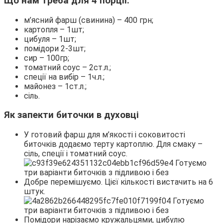
Що нам треба для 4 порції:
м’ясний фарш (свинина) – 400 грн;
картопля – 1шт;
цибуля – 1шт;
помідори 2-3шт;
сир – 100гр;
томатний соус – 2ст.л.;
спеції на вибір – 1ч.л.;
майонез – 1ст.л.;
сіль.
Як запекти биточки в духовці
У готовий фарш для м’якості і соковитості
биточків додаємо терту картоплю. Для смаку –
сіль, спеції і томатний соус.
Добре перемішуємо. Цієї кількості вистачить на 6
штук.
Помідори нарізаємо кружальцями, цибулю