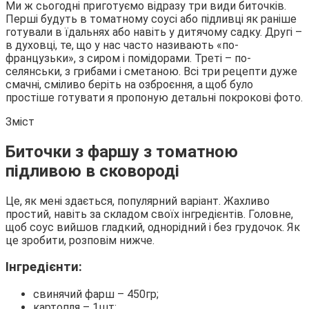
Ми ж сьогодні приготуємо відразу три види биточків.
Перші будуть в томатному соусі або підливці як раніше
готували в їдальнях або навіть у дитячому садку. Другі –
в духовці, те, що у нас часто називають «по-
французьки», з сиром і помідорами. Треті – по-
селянськи, з грибами і сметаною. Всі три рецепти дуже
смачні, сміливо беріть на озброєння, а щоб було
простіше готувати я пропоную детальні покрокові фото.
Зміст
Биточки з фаршу з томатною
підливою в сковороді
Це, як мені здається, популярний варіант. Жахливо
простий, навіть за складом своїх інгредієнтів. Головне,
щоб соус вийшов гладкий, однорідний і без грудочок. Як
це зробити, розповім нижче.
Інгредієнти:
свинячий фарш – 450гр;
картопля – 1шт;