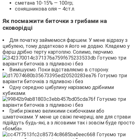
сметана 10-15% — 100гр;
соняшникова олія – 4ст.л.
Як посмажити биточки з грибами на
сковорідці
Для початку займемося фаршем. У мене відразу з
цибулею, тому додатково я його не додаю. Кладемо у
фарш дрібно терту картоплю. Солимо, перчимо.
Вимішуємо. Поки відставляємо в сторону.
Одну середню цибулину нарізаємо дрібними
кубиками.
Гриби ріжемо великими скибочками або
шматочками. У мене це свіжі печериці, але для страви
підійдуть будь-які, а з лісовими так і зовсім буде просто
«бомба».