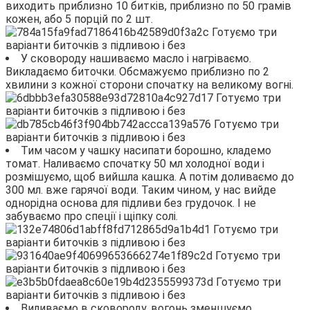
виходить приблизно 10 битків, приблизно по 50 грамів
кожен, або 5 порцій по 2 шт.
У сковороду нашиваємо масло і нагріваємо.
Викладаємо биточки. Обсмажуємо приблизно по 2
хвилини з кожної сторони спочатку на великому вогні.
Тим часом у чашку насипати борошно, кладемо
томат. Наливаємо спочатку 50 мл холодної води і
розмішуємо, щоб вийшла кашка. А потім доливаємо до
300 мл. вже гарячої води. Таким чином, у нас вийде
однорідна основа для підливи без грудочок. І не
забуваємо про спеції і щіпку солі.
Виливаємо в сковороду, вогонь зменшуємо,