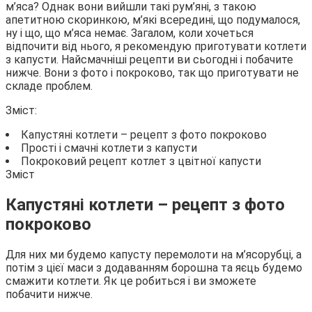
м’яса? Однак вони вийшли такі рум’яні, з такою
апетитною скоринкою, м’які
всередині, що подумалося,
ну і що, що м’яса немає. Загалом, коли хочеться
відпочити від нього, я рекомендую приготувати котлети
з капусти. Найсмачніші рецепти ви сьогодні і побачите
нижче. Вони з фото і покроково, так що приготувати не
складе проблем.
Зміст:
Капустяні котлети – рецепт з фото покроково
Прості і смачні котлети з капусти
Покроковий рецепт котлет з цвітної капусти
Зміст
Капустяні котлети – рецепт з фото
покроково
Для них ми будемо капусту перемолоти на м’ясорубці, а
потім з цієї маси з додаванням борошна та яєць будемо
смажити котлети. Як це робиться і ви зможете
побачити нижче.