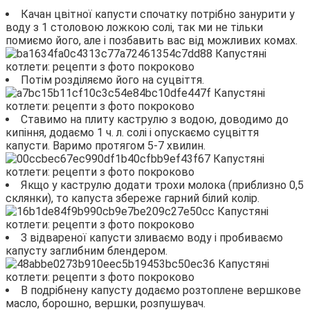
Качан цвітної капусти спочатку потрібно занурити у
воду з 1 столовою ложкою солі, так ми не тільки
помиємо його, але і позбавить вас від можливих комах.
Потім розділяємо його на суцвіття.
Ставимо на плиту каструлю з водою, доводимо до
кипіння, додаємо 1 ч. л. солі і опускаємо суцвіття
капусти. Варимо протягом 5-7 хвилин.
Якщо у каструлю додати трохи молока (приблизно 0,5
склянки), то капуста збереже гарний білий колір.
З відвареної капусти зливаємо воду і пробиваємо
капусту заглибним блендером.
В подрібнену капусту додаємо розтоплене вершкове
масло, борошно, вершки, розпушувач.