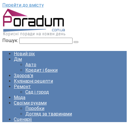
Перейти до вмісту
Пошук:
Новий рік
Дім
Авто
Кредит і банки
Здоров’я
Кулінарні рецепти
Ремонт
Сад і город
Мода
Своїми руками
Поробки
Догляд за тваринами
Сценарії