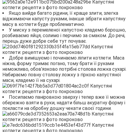
Якщо вийде багато рідини, її краще злити, злегка
віджимаючи капусту руками, інакше зібрати капустяну
масу в котлети буде проблематично.
У миску з перемеленої капустою кладемо борошно,
розбиваємо яйця, солимо і перчимо за смаком. До речі,
перець дуже добре себе тут почуває.
Добре вимішуємо і починаємо ліпити котлети. Маса
ніжна, форму тримає погано, тому брати її руками
неможливо, обов’язково потрібні столова ложка сухарі.
Набираємо повну столову ложку з гіркою капустяної
маси, кладемо її на сухарі.
Посипаємо паніровкою зверху і тепер вже її можна
обережно взяти в руки, надати більш акуратну форму і
покласти на обробну дошку чекати своєї години.