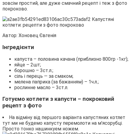
зовсім простий, але дуже смачний рецепт і теж з фото
покроково.
Автор: Хоновец Євгенія
Інгредієнти
капуста – половина качана (приблизно 800гр -1кг);
яйце – 2шт;
борошно – 3ст.л.;
сіль і перець — за смаком;
мелена паприка (за бажанням) – 1ч.л.;
рослинне масло – 3ст.л.
Готуємо котлети з капусти – покроковий
рецепт з фото
На відміну від першого варіанта капустяних котлет
тут ми не будемо капусту перемолоти на м’ясорубці.
Просто тонко нашинкуем ножем.