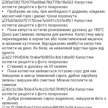
Пробуємо на сіль, при необхідності додаємо, кладемо
мускатний горіх і даємо трохи охолонути.
Поки капуста остигає розігріваємо духовку до 180°С.
Деко вистилаємо папером для випічки. Капустяну масу
перекладаємо в корнетик або поліетиленовий мішечок
зі зрізаним куточком. Відсаджуємо майбутні капустяні
котлети на деко. Як безе, на невеликій відстані один від
одного.
Ставимо в духовку на 30 хвилин.
Поки котлетки запікається готуємо соус для них.
Змішуємо в мисці плавлений сирок, дрібно нарубану
зелень і вершки або сметану. Можна посолити за
смаком.
Добре розминаємо сирок виделкою, змішуючи його з
зеленню.