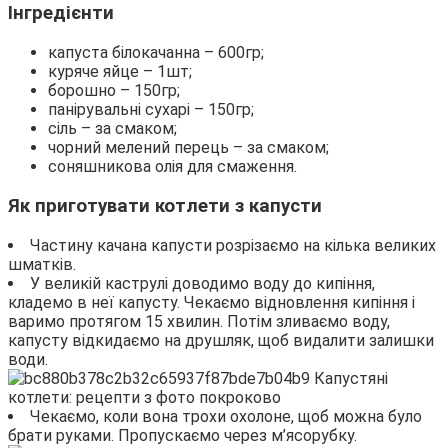
Інгредієнти
капуста білокачанна – 600гр;
куряче яйце – 1шт;
борошно – 150гр;
панірувальні сухарі – 150гр;
сіль – за смаком;
чорний мелений перець – за смаком;
соняшникова олія для смаження.
Як приготувати котлети з капусти
Частину качана капусти розрізаємо на кілька великих
шматків.
У великій каструлі доводимо воду до кипіння,
кладемо в неї капусту. Чекаємо відновлення кипіння і
варимо протягом 15 хвилин. Потім зливаємо воду,
капусту відкидаємо на друшляк, щоб видалити залишки
води.
Чекаємо, коли вона трохи охолоне, щоб можна було
брати руками. Пропускаємо через м’ясорубку.