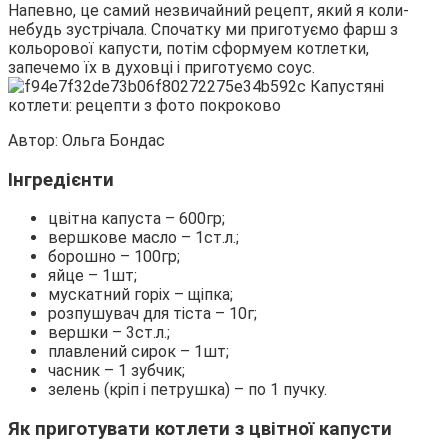
Напевно, це самий незвичайний рецепт, який я коли-
небудь зустрічала. Спочатку ми приготуємо фарш з
кольорової капусти, потім сформуем котлетки,
запечемо їх в духовці і приготуємо соус.
Автор: Ольга Бондас
Інгредієнти
цвітна капуста – 600гр;
вершкове масло – 1ст.л.;
борошно – 100гр;
яйце – 1шт;
мускатний горіх – щіпка;
розпушувач для тіста – 10г;
вершки – 3ст.л.;
плавлений сирок – 1шт;
часник – 1 зубчик;
зелень (кріп і петрушка) – по 1 пучку.
Як приготувати котлети з цвітної капусти