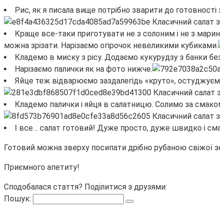
Рис, як я писала вище потрібно зварити до готовності 
Краще все-таки приготувати не з солоним і не з маринов
можна зрізати. Нарізаємо огірочок невеликими кубиками.
Кладемо в миску з рісу. Додаємо кукурудзу з банки без
Нарізаємо палички як на фото нижче.
Яйце теж відварюємо заздалегідь «круто», остуджуєм
Кладемо палички і яйця в салатницю. Солимо за смако
І все… салат готовий! Дуже просто, дуже швидко і сма
Готовий можна зверху посипати дрібно рубаною свіжої з
Приємного апетиту!
Сподобалася стаття? Поділитися з друзями:
Пошук: