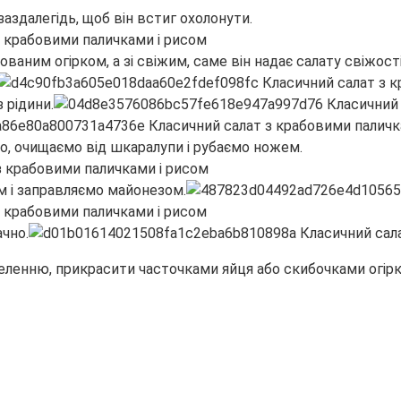
заздалегідь, щоб він встиг охолонути.
аним огірком, а зі свіжим, саме він надає салату свіжості.
 рідини.
о, очищаємо від шкаралупи і рубаємо ножем.
м і заправляємо майонезом.
чно.
еленню, прикрасити часточками яйця або скибочками огірк