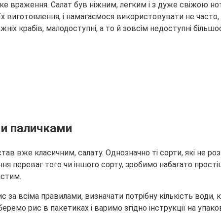
боке враження. Салат був ніжним, легким і з дуже свіжою
но
 виготовлення, і намагаємося використовувати не часто, а
жніх крабів, малодоступні, а то й зовсім недоступні більшост
ми паличками
тав вже класичним, салату. Однозначно ті сорти, які не р
ення переваг того чи іншого сорту, зробимо набагато прост
астим.
 за всіма правилами, визначати потрібну кількість води, к
, беремо рис в пакетиках і варимо згідно інструкції на упа