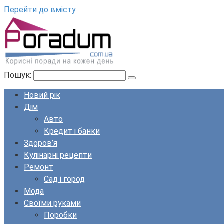
Перейти до вмісту
Пошук:
Новий рік
Дім
Авто
Кредит і банки
Здоров’я
Кулінарні рецепти
Ремонт
Сад і город
Мода
Своїми руками
Поробки