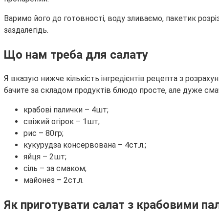
Варимо його до готовності, воду зливаємо, пакетик розрі
заздалегідь.
Що нам треба для салату
Я вказую нижче кількість інгредієнтів рецепта з розрахун
бачите за складом продуктів блюдо просте, але дуже сма
крабові палички – 4шт;
свіжий огірок – 1шт;
рис – 80гр;
кукурудза консервована – 4ст.л.;
яйця – 2шт;
сіль – за смаком;
майонез – 2ст.л.
Як приготувати салат з крабовими па