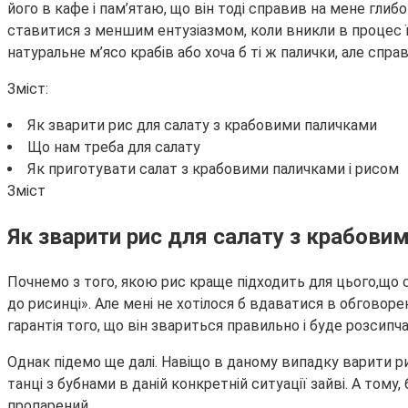
його в кафе і пам’ятаю, що він тоді справив на мене гли
ставитися з меншим ентузіазмом, коли вникли в процес їх
натуральне м’ясо крабів або хоча б ті ж палички, але справ
Зміст:
Як зварити рис для салату з крабовими паличками
Що нам треба для салату
Як приготувати салат з крабовими паличками і рисом
Зміст
Як зварити рис для салату з крабови
Почнемо з того, якою рис краще підходить для цього,що с
до рисинці». Але мені не хотілося б вдаватися в обговор
гарантія того, що він звариться правильно і буде розсипч
Однак підемо ще далі. Навіщо в даному випадку варити рис
танці з бубнами в даній конкретній ситуації зайві. А тому
пропарений.