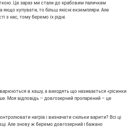
ткою. Це зараз ми стали до крабовим паличкам
 якщо купувати, то більш якісні екземпляри. Але
і з нас, тому беремо їх рідні.
озварюються в кашу, а виходять що називається «рісинки
іше. Моя відповідь – довгозерний пропарений – це
онтролювати нагрів і визначати скільки варити? Всі ці
ковці. Але знову ж беремо довгозерний і бажано