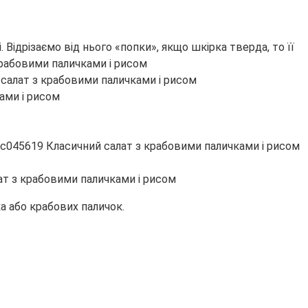
 Відрізаємо від нього «попки», якщо шкірка тверда, то її
а або крабових паличок.