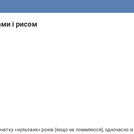
ми і рисом
 початку «нульових» років (якщо не помиляюся), одночасно