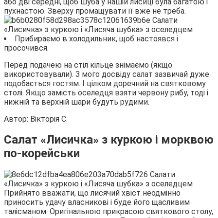
або дві середні, щоб шуба у нашій лисиці була багатою і
пухнастою. Зверху промащувати її вже не треба.
Прибираємо в холодильник, щоб настоявся і
просочився.
Перед подачею на стіл кільце знімаємо (якщо
використовували). З мого досвіду салат зазвичай дуже
подобається гостям. І цілком доречний на святковому
столі. Якщо замість оселедця взяти червону рибу, тоді і
нижній та верхній шари будуть рудими.
Автор: Вікторія С.
Салат «Лисичка» з куркою і морквою
по-корейськи
Прийнято вважати, що лисячий хвіст неодмінно
приносить удачу власникові і буде його щасливим
талісманом. Оригінальною прикрасою святкового столу,