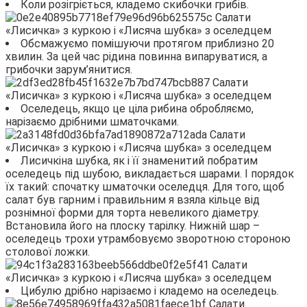
Коли розігріється, кладемо скибочки грибів.
Обсмажуємо помішуючи протягом приблизно 20
хвилин. За цей час рідина повинна випаруватися, а
грибочки зарум’янитися.
Оселедець, якщо це ціла рибина обробляємо,
нарізаємо дрібними шматочками.
Лисичкіна шубка, як і її знаменитий побратим
оселедець під шубою, викладається шарами. І порядок
їх такий: спочатку шматочки оселедця. Для того, щоб
салат був гарним і правильним я взяла кільце від
рознімної форми для торта невеликого діаметру.
Встановила його на плоску тарілку. Нижній шар –
оселедець трохи утрамбовуємо зворотною стороною
столової ложки.
Цибулю дрібно нарізаємо і кладемо на оселедець.