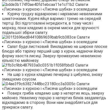
Курячу грудку відварюємо і нарізаємо невеликими
шматочками. Курячі яйця варимо і тремо на середній
тертці. Всі підготовлені інгредієнти, в тому числі і
моркву, поки кладемо в окремі миски для зручності
подальшої збірки салату.
Салат буде листковий. Викладаємо на широке плоске
блюдо або тарілку перший шар з курки, надаючи йому
форму хвоста лисиці. Зверху промазуємо невеликою
кількістю майонезу.
На шар з курки кладемо печериці з цибулею, знову
змащуємо соусом.
Поверх грибів кладемо шар з натертих яєць, зверху
майонез. Невелику порцію з натертих білків заздалегідь
відкладаємо в сторону. Вони нам знадобляться для
прикраси салату.