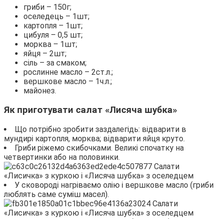
гриби – 150г;
оселедець – 1шт;
картопля – 1шт;
цибуля – 0,5 шт;
морква – 1шт;
яйця – 2шт;
сіль – за смаком;
рослинне масло – 2ст.л.;
вершкове масло – 1ч.л.;
майонез.
Як приготувати салат «Лисяча шубка»
Що потрібно зробити заздалегідь: відварити в
мундирі картопля, морква; відварити яйця круто.
Гриби ріжемо скибочками. Великі спочатку на
четвертинки або на половинки.
У сковороді нагріваємо олію і вершкове масло (гриби
люблять саме суміш масел).