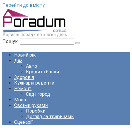
Перейти до вмісту
Пошук:
Новий рік
Дім
Авто
Кредит і банки
Здоров’я
Кулінарні рецепти
Ремонт
Сад і город
Мода
Своїми руками
Поробки
Догляд за тваринами
Сценарії