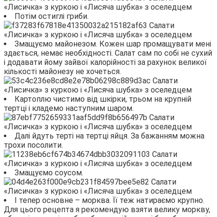
Потім остиглі гриби.
Змащуємо майонезом. Кожен шар промащувати мені
здається, немає необхідності. Салат сам по собі не сухий
і додавати йому зайвої калорійності за рахунок великої
кількості майонезу не хочеться.
Картоплю чистимо від шкірки, трьом на крупній
тертці і кладемо наступним шаром.
Далі йдуть терті на тертці яйця. За бажанням можна
трохи посолити.
Змащуємо соусом.
І тепер основне – морква. Її теж натираємо крупно.
Для цього рецепта я рекомендую взяти велику моркву,