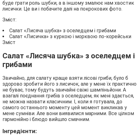
буде грати роль шубки, а в іншому змалює нам хвостик
лисички. Це ви і побачите
далі на покрокових фото.
Зміст:
Салат «Лисяча шубка» з оселедцем і грибами
Салат «Лисичка» з куркою і морквою по-корейськи
Зміст
Салат «Лисяча шубка» з оселедцем і
грибами
Звичайно, для салату краще взяти лісові гриби, було б
здорово зробити його з лисичок, але у мене їх практично
не буває, тому будуть звичайні свіжі шампіньйони. А
взагалі поєднання грибів з оселедцем, як мені здається,
не можна назвати класичним. І, коли я готувала, до
самого останнього моменту цей момент викликав у
мене сумніви. Але вони виявилися марними. Все цілком
гармонійно і блюдо вийшло смачним.
Інгредієнти: