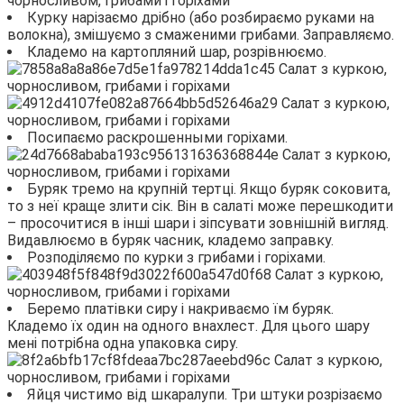
Курку нарізаємо дрібно (або розбираємо руками на
волокна), змішуємо з смаженими грибами. Заправляємо.
Кладемо на картопляний шар, розрівнюємо.
Посипаємо раскрошенными горіхами.
Буряк тремо на крупній тертці. Якщо буряк соковита,
то з неї краще злити сік. Він в салаті може перешкодити
– просочитися в інші шари і зіпсувати зовнішній вигляд.
Видавлюємо в буряк часник, кладемо заправку.
Розподіляємо по курки з грибами і горіхами.
Беремо платівки сиру і накриваємо їм буряк.
Кладемо їх один на одного внахлест. Для цього шару
мені потрібна одна упаковка сиру.
Яйця чистимо від шкаралупи. Три штуки розрізаємо