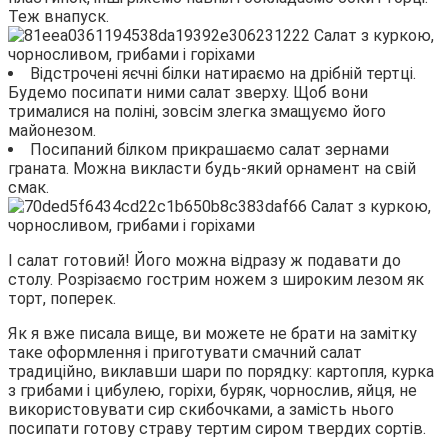
Теж внапуск.
Відстрочені яєчні білки натираємо на дрібній тертці.
Будемо посипати ними салат зверху. Щоб вони
трималися на поліні, зовсім злегка змащуємо його
майонезом.
Посипаний білком прикрашаємо салат зернами
граната. Можна викласти будь-який орнамент на свій
смак.
І салат готовий! Його можна відразу ж подавати до
столу. Розрізаємо гострим ножем з широким лезом як
торт, поперек.
Як я вже писала вище, ви можете не брати на замітку
таке оформлення і приготувати смачний салат
традиційно, виклавши шари по порядку: картопля, курка
з грибами і цибулею, горіхи, буряк, чорнослив, яйця, не
використовувати сир скибочками, а замість нього
посипати готову страву тертим сиром твердих сортів.