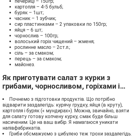
печериці – 150гр;
картопля – 4-5 бульб;
буряк – 1шт;
часник – 1 зубчик;
сир пластинками – 2 упаковки по 150гр;
яйця – 6 шт;
чорнослив – 100гр;
волоський горіх чищений – жменя;
рослинне масло – 2ст.л.;
сіль – за смаком;
перець – за смаком;
майонез.
Як приготувати салат з курки з
грибами, чорносливом, горіхами і…
Почнемо з підготовки продуктів. Що потрібно
відварити заздалегідь: курячу грудку, яйця (в круту),
картопля і буряк (« мундирах»). Можна, звичайно, взяти
для салату готову копчену курку, смак буде більш
насиченим. Це на ваш вибір. Я намагаюся уникати
напівфабрикатів.
Гриби обсмажуємо з цибулею теж трохи заздалегідь.