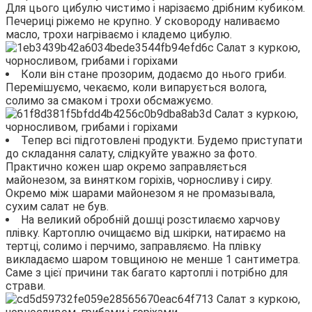
Для цього цибулю чистимо і нарізаємо дрібним кубиком.
Печериці ріжемо не крупно. У сковороду наливаємо
масло, трохи нагріваємо і кладемо цибулю.
Коли він стане прозорим, додаємо до нього гриби.
Перемішуємо, чекаємо, коли випарується волога,
солимо за смаком і трохи обсмажуємо.
Тепер всі підготовлені продукти. Будемо приступати
до складання салату, слідкуйте уважно за фото.
Практично кожен шар окремо заправляється
майонезом, за винятком горіхів, чорносливу і сиру.
Окремо між шарами майонезом я не промазывала,
сухим салат не був.
На великий обробній дошці розстилаємо харчову
плівку. Картоплю очищаємо від шкірки, натираємо на
тертці, солимо і перчимо, заправляємо. На плівку
викладаємо шаром товщиною не менше 1 сантиметра.
Саме з цієї причини так багато картоплі і потрібно для
страви.