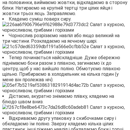
на половинки, виймаємо жовтки, відкладаємо в сторону
білки. Натираємо на крупній тертці три цілих яйця і
жовтки трьох яєць. Заправляємо.
Кладемо суміш поверх сиру.
Чорнослив розрізаємо навпіл або якщо великий на
три частини. Розкладаємо на яєчному шарі.
Тепер починається найскладніше. Дуже обережно
піднімаємо боки разом з плівкою, загинаємо їх до
центру, щоб у нас вийшло поліно. Обмотуємо плівкою
щільно. Прибираємо в холодильник на кілька годин (у
мене він пролежав ніч).
Дістаємо, акуратно знімаємо плівку, кладемо на
блюдо швом вниз.
Відкриваємо другу упаковку з скибочками сиру і
обкладаємо їм поліно. Зверху кладемо кілька цілих
пластинок, інші ріжемо навпіл і обкладаємо боки і торці.