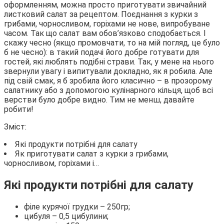
оформленням, можна просто приготувати звичайний
листковий салат за рецептом.
Поєднання з курки з
грибами, чорносливом, горіхами не нове, випробуване
часом. Так що салат вам обов’язково сподобається. І
скажу чесно (якщо промовчати, то на мій погляд, це було
б не чесно): в такий подачі його добре готувати для
гостей, які люблять подібні страви. Так, у мене на нього
звернули увагу і випитували докладно, як я робила. Але
під свій смак, я б зробила його класично – в прозорому
салатнику або з допомогою кулінарного кільця, щоб всі
верстви було добре видно. Тим не менш, давайте
робити!
Зміст:
Які продукти потрібні для салату
Як приготувати салат з курки з грибами,
чорносливом, горіхами і…
Які продукти потрібні для салату
філе курячої грудки – 250гр;
цибуля – 0,5 цибулини;