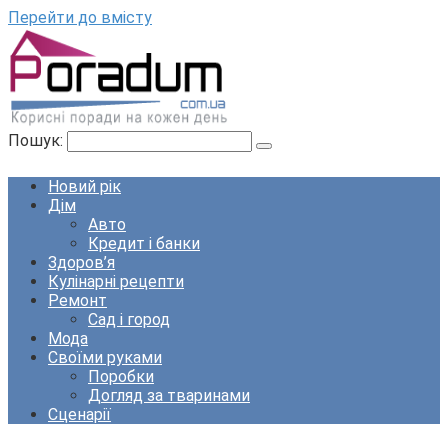
Перейти до вмісту
Пошук:
Новий рік
Дім
Авто
Кредит і банки
Здоров’я
Кулінарні рецепти
Ремонт
Сад і город
Мода
Своїми руками
Поробки
Догляд за тваринами
Сценарії