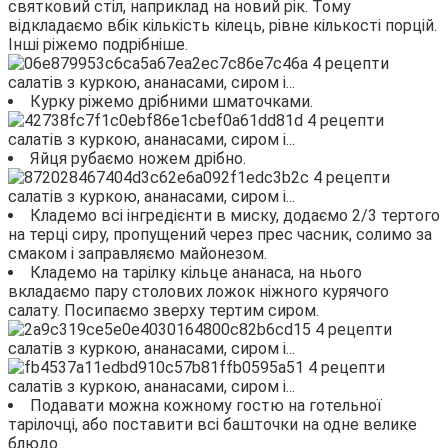
святковий стіл, наприклад на новий рік. Тому
відкладаємо вбік кількість кілець, рівне кількості порцій.
Інші ріжемо подрібніше.
Курку ріжемо дрібними шматочками.
Яйця рубаємо ножем дрібно.
Кладемо всі інгредієнти в миску, додаємо 2/3 тертого
на терці сиру, пропущений через прес часник, солимо за
смаком і заправляємо майонезом.
Кладемо на тарілку кільце ананаса, на нього
вкладаємо пару столових ложок ніжного курячого
салату. Посипаємо зверху тертим сиром.
Подавати можна кожному гостю на готельної
тарілочці, або поставити всі башточки на одне велике
блюдо.