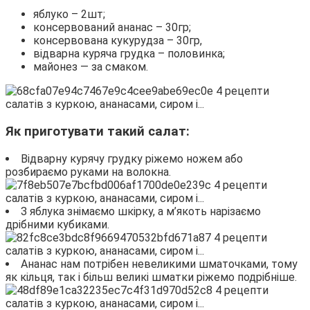
яблуко – 2шт;
консервований ананас – 30гр;
консервована кукурудза – 30гр,
відварна куряча грудка – половинка;
майонез — за смаком.
Як приготувати такий салат:
Відварну курячу грудку ріжемо ножем або
розбираємо руками на волокна.
З яблука знімаємо шкірку, а м’якоть нарізаємо
дрібними кубиками.
Ананас нам потрібен невеликими шматочками, тому
як кільця, так і більш великі шматки ріжемо подрібніше.