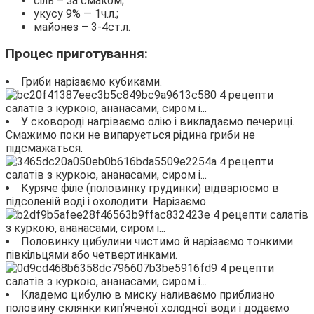
сіль – за смаком;
укусу 9% — 1ч.л.;
майонез – 3-4ст.л.
Процес приготування:
Гриби нарізаємо кубиками.
У сковороді нагріваємо олію і викладаємо печериці.
Смажимо поки не випарується рідина гриби не
підсмажаться.
Куряче філе (половинку грудинки) відварюємо в
підсоленій воді і охолодити. Нарізаємо.
Половинку цибулини чистимо й нарізаємо тонкими
півкільцями або четвертинками.
Кладемо цибулю в миску наливаємо приблизно
половину склянки кип’яченої холодної води і додаємо