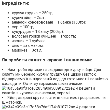
Інгредієнти:
куряча грудка – 250гр;
курячі яйця – 2шт;
ананаси консервовані – 1 банка (350гр);
сир – 100гр;
кукурудза – 1 банку (200гр);
волоські горіхи очищені – 1горсть;
часник – 1 зубчик;
сіль – за смаком;
майонез – 3ст.л.
Як зробити салат з куркою і ананасами:
Нам треба відварити заздалегідь курку і яйця. Для
салату ми беремо курячу грудку без шкіри і кісток,
відварюємо її в підсоленій воді до готовності і повністю
охолодити. Остиглу нарізаємо шматочками.
Яйця, зварені круто і остиглі, чистимо і розрізаємо на
шматочки.