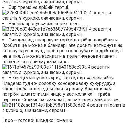
Сир тремо на дрібній тертці.
Часник пропускаємо через прес.
Очищені від шкаралупи горіхи потрібно подрібнити.
Зробити це можна в блендері, але досить натиснути на
кнопку пару секунд, щоб просто порубати їх дрібніше, а
не в пил. А можна насипати в поліетиленовий пакет і
прокатати по ньому качалкою.
У мисці змішуємо курку, горіхи, сир, часник, яйця.
Кладемо туди ж солодку консервовану кукурудзу, з
якою треба попередньо злити рідину. Ананаси нам
потрібні шматочками, якщо у вас колечка – треба
нарізати. Солимо за смаком і заправляємо майонезом.
І все – готово! Швидко і смачно.