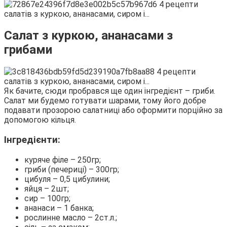
Салат з куркою, ананасами з
грибами
Як бачите, сюди пробрався ще один інгредієнт – гриби.
Салат ми будемо готувати шарами, тому його добре
подавати прозорою салатниці або оформити порційно за
допомогою кільця.
Інгредієнти:
куряче філе – 250гр;
гриби (печериці) – 300гр;
цибуля – 0,5 цибулини;
яйця – 2шт;
сир – 100гр;
ананаси – 1 банка;
рослинне масло – 2ст.л.;