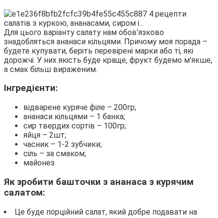
Для цього варіанту салату нам обов’язково
знадобляться ананаси кільцями. Причому моя порада –
будете купувати, беріть перевірені марки або ті, які
дорожчі. У них якість буде краще, фрукт будемо м’якше,
а смак більш вираженим.
Інгредієнти:
відварене куряче філе – 200гр;
ананаси кільцями – 1 банка;
сир твердих сортів – 100гр;
яйця – 2шт;
часник – 1-2 зубчики;
сіль – за смаком;
майонез.
Як зробити башточки з ананаса з курячим
салатом:
Це буде порційний салат, який добре подавати на