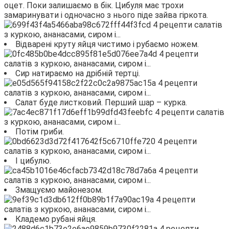
оцет. Поки залишаємо в бік. Цибуля має трохи
замаринувати і одночасно з нього піде зайва гіркота.
Відварені круту яйця чистимо і рубаємо ножем.
Сир натираємо на дрібній тертці.
Салат буде листковий. Перший шар – курка.
Потім гриби.
І цибулю.
Змащуємо майонезом.
Кладемо рубані яйця.