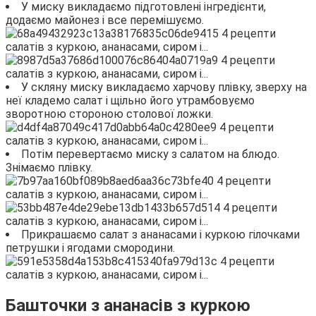
У миску викладаємо підготовлені інгредієнти,
додаємо майонез і все перемішуємо.
У скляну миску викладаємо харчову плівку, зверху на
неї кладемо салат і щільно його утрамбовуємо
зворотною стороною столової ложки.
Потім перевертаємо миску з салатом на блюдо.
Знімаємо плівку.
Прикрашаємо салат з ананасами і куркою гілочками
петрушки і ягодами смородини.
Башточки з ананасів з куркою