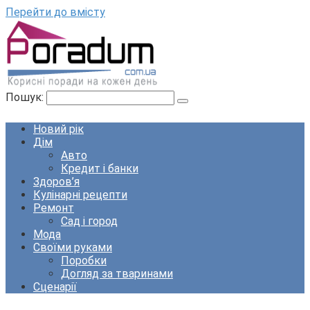
Перейти до вмісту
Пошук:
Новий рік
Дім
Авто
Кредит і банки
Здоров’я
Кулінарні рецепти
Ремонт
Сад і город
Мода
Своїми руками
Поробки
Догляд за тваринами
Сценарії