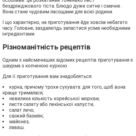
особливе: це розкатаний тоненько лист
бездріжджового тіста. Блюдо дуже ситне і смачне .
Вона стане чудовим ласощами для всієї родини.
І що характерно, на приготування йде зовсім небагато
часу. Головне, заздалегідь запастися усіма необхідними
інгредієнтами.
Різноманітність рецептів
Одним з найсмачніших відомих рецептів приготування є
шаурма з копченою куркою .
Для її приготування вам знадобляться:
курка, причому трохи сухувата: для того, щоб вона
краще трималася;
невелика кількість корейської моркви;
листя салату або пекінської капусти;
салат лечо;
свіжий базилік;
майонез;
лаваш.