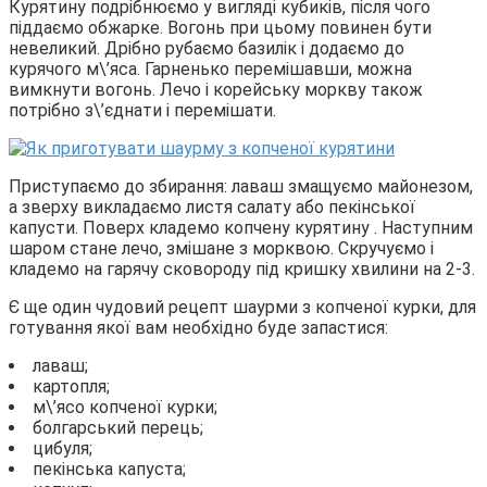
Курятину подрібнюємо у вигляді кубиків, після чого
піддаємо обжарке. Вогонь при цьому повинен бути
невеликий. Дрібно рубаємо базилік і додаємо до
курячого м\’яса. Гарненько перемішавши, можна
вимкнути вогонь. Лечо і корейську моркву також
потрібно з\’єднати і перемішати.
Приступаємо до збирання: лаваш змащуємо майонезом,
а зверху викладаємо листя салату або пекінської
капусти. Поверх кладемо копчену курятину . Наступним
шаром стане лечо, змішане з морквою. Скручуємо і
кладемо на гарячу сковороду під кришку хвилини на 2-3.
Є ще один чудовий рецепт шаурми з копченої курки, для
готування якої вам необхідно буде запастися:
лаваш;
картопля;
м\’ясо копченої курки;
болгарський перець;
цибуля;
пекінська капуста;