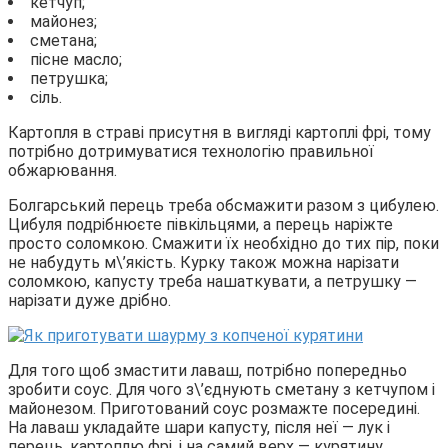
кетчуп;
майонез;
сметана;
пісне масло;
петрушка;
сіль.
Картопля в страві присутня в вигляді картоплі фрі, тому
потрібно дотримуватися технологію правильної
обжарювання.
Болгарський перець треба обсмажити разом з цибулею.
Цибуля подрібнюєте півкільцями, а перець наріжте
просто соломкою. Смажити їх необхідно до тих пір, поки
не набудуть м\’якість. Курку також можна нарізати
соломкою, капусту треба нашаткувати, а петрушку —
нарізати дуже дрібно.
Для того щоб змастити лаваш, потрібно попередньо
зробити соус. Для чого з\’єднують сметану з кетчупом і
майонезом. Приготований соус розмажте посередині.
На лаваш укладайте шари капусту, після неї — лук і
перець, картоплю фрі, і на самий верх — курятину.