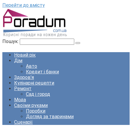
Перейти до вмісту
Пошук:
Новий рік
Дім
Авто
Кредит і банки
Здоров’я
Кулінарні рецепти
Ремонт
Сад і город
Мода
Своїми руками
Поробки
Догляд за тваринами
Сценарії