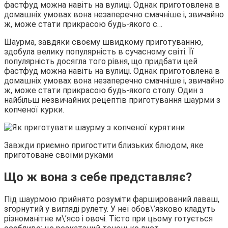
фастфуд можна навіть на вулиці. Однак приготовлена в
домашніх умовах вона незаперечно смачніше і, звичайно
ж, може стати прикрасою будь-якого с…
Шаурма, завдяки своєму швидкому приготуванню,
здобула велику популярність в сучасному світі. Її
популярність досягла того рівня, що придбати цей
фастфуд можна навіть на вулиці. Однак приготовлена в
домашніх умовах вона незаперечно смачніше і, звичайно
ж, може стати прикрасою будь-якого столу. Один з
найбільш незвичайних рецептів приготування шаурми з
копченої курки.
Завжди приємно пригостити близьких блюдом, яке
приготоване своїми руками
Що ж вона з себе представляє?
Під шаурмою прийнято розуміти фарширований лаваш,
згорнутий у вигляді рулету. У неї обов\’язково кладуть
різноманітне м\’ясо і овочі. Тісто при цьому готується