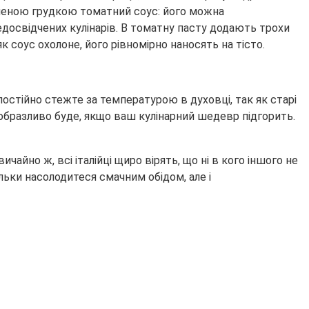
опченою грудкою томатний соус: його можна
едосвідчених кулінарів. В томатну пасту додають трохи
к соус охолоне, його рівномірно наносять на тісто.
постійно стежте за температурою в духовці, так як старі
образливо буде, якщо ваш кулінарний шедевр підгорить.
чайно ж, всі італійці щиро вірять, що ні в кого іншого не
льки насолодитеся смачним обідом, але і