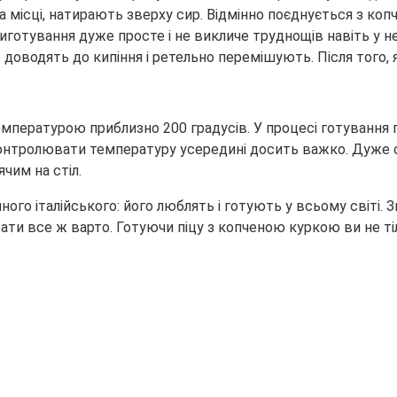
на місці, натирають зверху сир. Відмінно поєднується з к
иготування дуже просте і не викличе труднощів навіть у н
 доводять до кипіння і ретельно перемішують. Після того, я
температурою приблизно 200 градусів. У процесі готування 
 контролювати температуру усередині досить важко. Дуже 
чим на стіл.
го італійського: його люблять і готують у всьому світі. Зви
вати все ж варто. Готуючи піцу з копченою куркою ви не ті