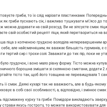
товуєте гриби, то їх слід нарізати пластинками. Попереднь
 як гриби пускають сік, і важливо тушкувати м\’ясо до то
кож можна додавати на свій розсуд. Ви не зіпсуєте смак піц
аєте свій особистий рецепт піци, який перетвориться на в
аша піца з копченою грудкою володіла неперевершеним аро
я себе, але найсмачнішим, як вважає більшість гурманів, 
 тертий сир і трохи солі. Заважати до тих пір, поки не ут
 було грудочок, і воно мало рівну форму. Тісто можна куп
еничного борошна змішати зі склянкою сметани, додати 2 
ортайте тісто так, щоб його товщина не перевищувала 1 са
ть її смак. Деякі кухарі так не вважають, але в будь-яком
иховує в собі свої особливості, а, відповідно, і змінює смак
ь підсмажену курку та гриби. Помідори викладають зверху
му страви якусь гостроту, то можете використовувати для