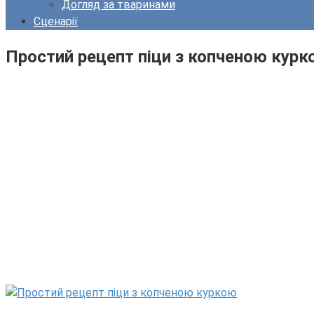
Догляд за тваринами
Сценарії
Простий рецепт піци з копченою курк