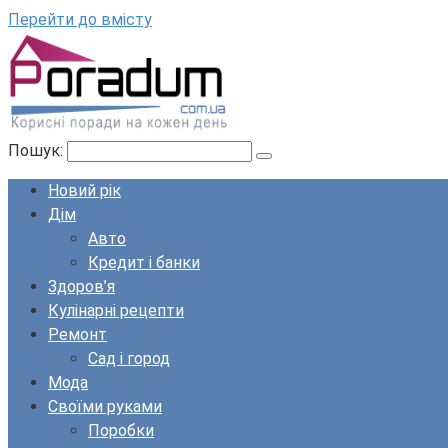
Перейти до вмісту
Пошук:
Новий рік
Дім
Авто
Кредит і банки
Здоров’я
Кулінарні рецепти
Ремонт
Сад і город
Мода
Своїми руками
Поробки