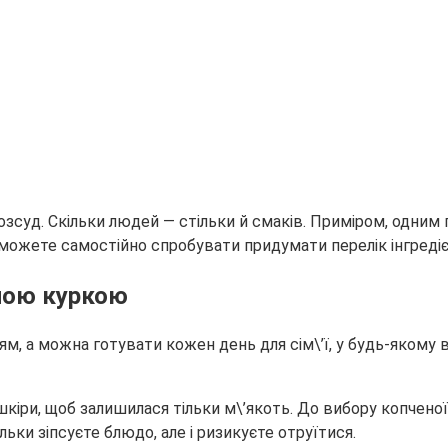
озсуд. Скільки людей — стільки й смаків. Приміром, одним
 можете самостійно спробувати придумати перелік інгредіє
еною куркою
, а можна готувати кожен день для сім\’ї, у будь-якому ви
 шкіри, щоб залишилася тільки м\’якоть. До вибору копчено
льки зіпсуєте блюдо, але і ризикуєте отруїтися.