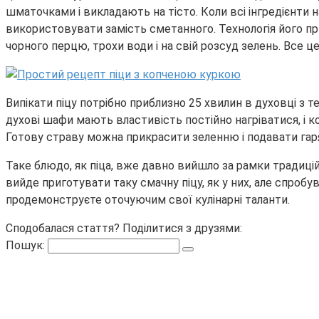
шматочками і викладають на тісто. Коли всі інгредієнти 
використовувати замість сметанного. Технологія його пр
чорного перцю, трохи води і на свій розсуд зелень. Все це
Випікати піцу потрібно приблизно 25 хвилин в духовці з 
духові шафи мають властивість постійно нагріватися, і
Готову страву можна прикрасити зеленню і подавати гаря
Таке блюдо, як піца, вже давно вийшло за рамки традиційно
вийде приготувати таку смачну піцу, як у них, але спробу
продемонструєте оточуючим свої кулінарні таланти.
Сподобалася стаття? Поділитися з друзями:
Пошук: