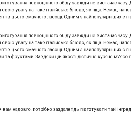
приготування повноцінного обіду завжди не вистачає часу. 
ою увагу на таке італійське блюдо, як піца. Немає, напевн
птів цього смачного ласощі. Одним з найпопулярніших є пі
приготування повноцінного обіду завжди не вистачає часу. 
ою увагу на таке італійське блюдо, як піца. Немає, напевн
птів цього смачного ласощі. Одним з найпопулярніших є пі
та фруктами. Завдяки цій якості дієтичне куряче м\’ясо ві
 вам надовго, потрібно заздалегідь підготувати такі інгред