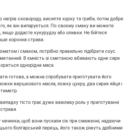
о нагрів сковороду, висипте курку та гриби, потім добре
го, як він випарується. По своєму смаку ви можете
и, якщо додасте кукурудзу або оливки. Не бійтеся
аше коронна страва.
матом і смаком, потрібно правильно підібрати соус.
є сметанний. В ємність зі сметаною вбивають одне сире
вориться однорідна маса.
увати готове, а можна спробувати приготувати його
ложки вершкового масла, ложку цукру, два сирих яйця і
нтиметр.
у випадку тісто грає дуже важливу роль у приготуванні
 страви.
 начинки, щоб вони пускали сік при смаженні, надаючи
 цього болгарський перець, його також ріжуть дрібними