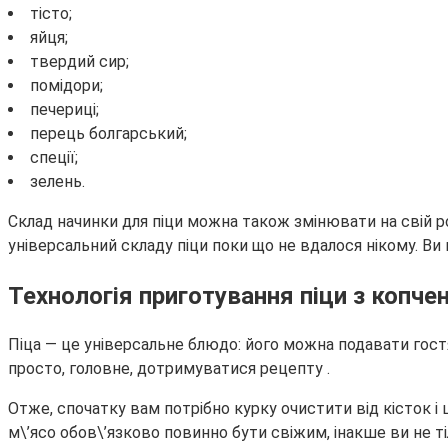
тісто;
яйця;
твердий сир;
помідори;
печериці;
перець болгарський;
спеції;
зелень.
Склад начинки для піци можна також змінювати на свій р
універсальний складу піци поки що не вдалося нікому. Ви
Технологія приготування піци з копч
Піца — це універсальне блюдо: його можна подавати гостям
просто, головне, дотримуватися рецепту .
Отже, спочатку вам потрібно курку очистити від кісток і
м\’ясо обов\’язково повинно бути свіжим, інакше ви не ті