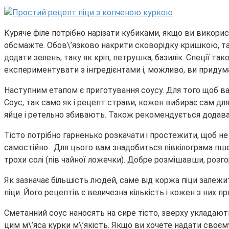
Куряче філе потрібно нарізати кубиками, якщо ви викорис
обсмажте. Обов\’язково накрити сковорідку кришкою, так
додати зелень, таку як кріп, петрушка, базилік. Спеції та
експериментувати з інгредієнтами і, можливо, ви придум
Наступним етапом є приготування соусу. Для того щоб в
Соус, так само як і рецепт страви, кожен вибирає сам дл
яйце і ретельно збивають. Також рекомендується додавати
Тісто потрібно гарненько розкачати і простежити, щоб не
самостійно . Для цього вам знадобиться півкілограма пш
трохи солі (пів чайної ложечки). Добре розмішавши, розг
Як зазначає більшість людей, саме від коржа піци залежи
піци. Його рецептів є величезна кількість і кожен з них пр
Сметанний соус наносять на сире тісто, зверху укладают
цим м\’яса курки м\’якість. Якщо ви хочете надати своє