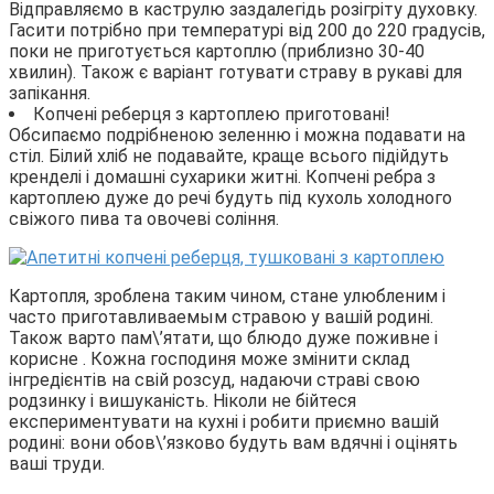
Відправляємо в каструлю заздалегідь розігріту духовку.
Гасити потрібно при температурі від 200 до 220 градусів,
поки не приготується картоплю (приблизно 30-40
хвилин). Також є варіант готувати страву в рукаві для
запікання.
Копчені реберця з картоплею приготовані!
Обсипаємо подрібненою зеленню і можна подавати на
стіл. Білий хліб не подавайте, краще всього підійдуть
кренделі і домашні сухарики житні. Копчені ребра з
картоплею дуже до речі будуть під кухоль холодного
свіжого пива та овочеві соління.
Картопля, зроблена таким чином, стане улюбленим і
часто приготавливаемым стравою у вашій родині.
Також варто пам\’ятати, що блюдо дуже поживне і
корисне . Кожна господиня може змінити склад
інгредієнтів на свій розсуд, надаючи страві свою
родзинку і вишуканість. Ніколи не бійтеся
експериментувати на кухні і робити приємно вашій
родині: вони обов\’язково будуть вам вдячні і оцінять
ваші труди.