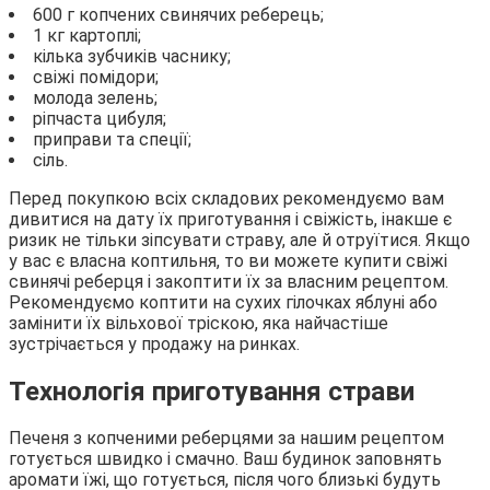
600 г копчених свинячих реберець;
1 кг картоплі;
кілька зубчиків часнику;
свіжі помідори;
молода зелень;
ріпчаста цибуля;
приправи та спеції;
сіль.
Перед покупкою всіх складових рекомендуємо вам
дивитися на дату їх приготування і свіжість, інакше є
ризик не тільки зіпсувати страву, але й отруїтися. Якщо
у вас є власна коптильня, то ви можете купити свіжі
свинячі реберця і закоптити їх за власним рецептом.
Рекомендуємо коптити на сухих гілочках яблуні або
замінити їх вільхової тріскою, яка найчастіше
зустрічається у продажу на ринках.
Технологія приготування страви
Печеня з копченими реберцями за нашим рецептом
готується швидко і смачно. Ваш будинок заповнять
аромати їжі, що готується, після чого близькі будуть