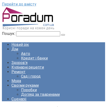
Перейти до вмісту
Пошук:
Новий рік
Дім
Авто
Кредит і банки
Здоров’я
Кулінарні рецепти
Ремонт
Сад і город
Мода
Своїми руками
Поробки
Догляд за тваринами
Сценарії