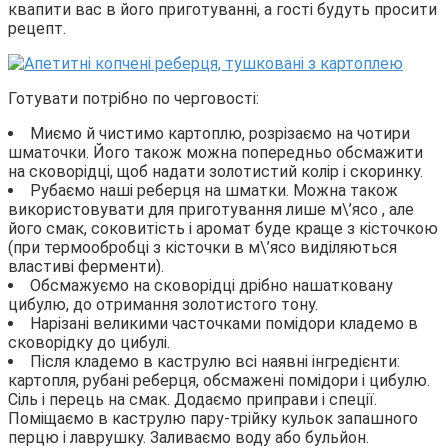
квапити вас в його приготуванні, а гості будуть просити
рецепт.
Готувати потрібно по черговості:
Миємо й чистимо картоплю, розрізаємо на чотири
шматочки. Його також можна попередньо обсмажити
на сковорідці, щоб надати золотистий колір і скоринку.
Рубаємо наші реберця на шматки. Можна також
використовувати для приготування лише м\’ясо , але
його смак, соковитість і аромат буде краще з кісточкою
(при термообробці з кісточки в м\’ясо виділяються
властиві ферменти).
Обсмажуємо на сковорідці дрібно нашатковану
цибулю, до отримання золотистого тону.
Нарізані великими часточками помідори кладемо в
сковорідку до цибулі.
Після кладемо в каструлю всі наявні інгредієнти:
картопля, рубані реберця, обсмажені помідори і цибулю.
Сіль і перець на смак. Додаємо приправи і спеції.
Поміщаємо в каструлю пару-трійку кульок запашного
перцю і лаврушку. Заливаємо воду або бульйон.