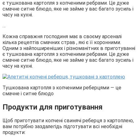
є тушкована картопля з копченими ребрами. Це дуже
смачне ситне блюдо, яке не займе у вас багато зусиль і
часу на кухні.
…
Кожна справжня господиня має в своєму арсеналі
кілька рецептів смачних страв , які є її коронними.
Одним з найпоширеніших і різноманітних в приготуванні
є тушкована картопля з копченими ребрами. Це дуже
смачне ситне блюдо, яке не займе у вас багато зусиль і
часу на кухні.
Тушкована картопля з копченими реберцями — це
смачне і ситне блюдо
Продукти для приготування
Щоб приготувати копчені свинячі реберця з картоплею,
вам потрібно заздалегідь підготувати всі необхідні
продукти: