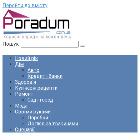
Перейти до вмісту
Пошук:
Новий рік
Дім
Авто
Кредит і банки
Здоров’я
Кулінарні рецепти
Ремонт
Сад і город
Мода
Своїми руками
Поробки
Догляд за тваринами
Сценарії