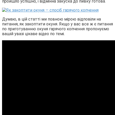
пройшло успішно, і відмінна закуска до пивку готова.
Думаю, в цій статті ми повною мірою відповіли на
питання, як закоптити окуня. Якщо у вас все ж є питання
по приготуванню окуня гарячого копчення пропонуємо
вашій увазі цікаве відео по темі.