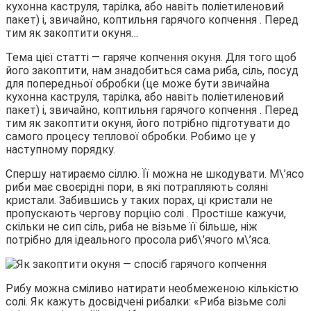
кухонна каструля, тарілка, або навіть поліетиленовий
пакет) і, звичайно, коптильня гарячого копчення . Перед
тим як закоптити окуня…
Тема цієї статті — гаряче копчення окуня. Для того щоб
його закоптити, нам знадобиться сама риба, сіль, посуд
для попередньої обробки (це може бути звичайна
кухонна каструля, тарілка, або навіть поліетиленовий
пакет) і, звичайно, коптильня гарячого копчення . Перед
тим як закоптити окуня, його потрібно підготувати до
самого процесу теплової обробки. Робимо це у
наступному порядку.
Спершу натираємо сіллю. Її можна не шкодувати. М\’ясо
риби має своєрідні пори, в які потрапляють соляні
кристали. Забившись у таких порах, ці кристали не
пропускають чергову порцію солі . Простіше кажучи,
скільки не сип сіль, риба не візьме її більше, ніж
потрібно для ідеального просола риб\’ячого м\’яса.
Рибу можна сміливо натирати необмеженою кількістю
солі. Як кажуть досвідчені рибалки: «Риба візьме солі