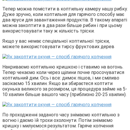
Тепер можна помістити в коптильну камеру нашу рибку.
Дуже зручно, коли коптильня для гарячого способу має
два яруси для завантаження продуктів. В такому апараті
можна закоптити в два рази більше рибин і при цьому
використовувати таку ж кількість тріски.
Якщо у вас немає спеціальної коптильної тріски,
можете використовувати тирсу фруктових дерев
Накриваємо коптильню кришкою і ставимо на вогонь.
Тепер чекаємо коли через щілини почне просочуватися
коптильний дим. Ось і все: димок пішов, і ми сміливо
засікаємо 15 хвилин. Якщо ви збираєтеся коптити
окунька великого за розміром, ця процедура займе на 5-
10 хвилин більше вашого часу (приблизно 20-25 хвилин).
По проходженні заданого часу знімаємо коптильню з
вогню і даємо їй трохи охолонути. Потім знімаємо
кришку і милуємося результатом. Гаряче копчення