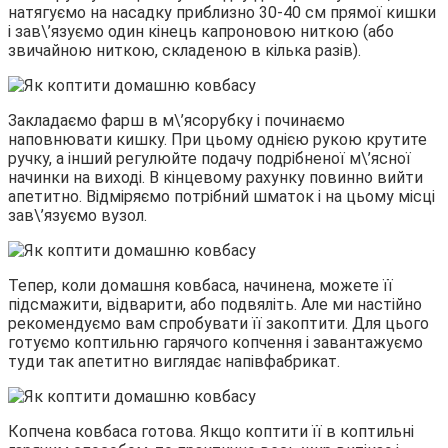
натягуємо на насадку приблизно 30-40 см прямої кишки
і зав\’язуємо один кінець капроновою ниткою (або
звичайною ниткою, складеною в кілька разів).
Закладаємо фарш в м\’ясорубку і починаємо
наповнювати кишку. При цьому однією рукою крутите
ручку, а інший регулюйте подачу подрібненої м\’ясної
начинки на виході. В кінцевому рахунку повинно вийти
апетитно. Відміряємо потрібний шматок і на цьому місці
зав\’язуємо вузол.
Тепер, коли домашня ковбаса, начинена, можете її
підсмажити, відварити, або подвяліть. Але ми настійно
рекомендуємо вам спробувати її закоптити. Для цього
готуємо коптильню гарячого копчення і завантажуємо
туди так апетитно виглядає напівфабрикат.
Копчена ковбаса готова. Якщо коптити її в коптильні