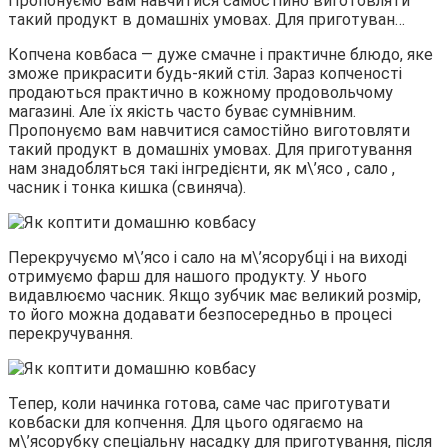
Пропонуємо вам навчитися самостійно виготовляти
такий продукт в домашніх умовах. Для приготуван…
Копчена ковбаса — дуже смачне і практичне блюдо, яке
зможе прикрасити будь-який стіл. Зараз копченості
продаються практично в кожному продовольчому
магазині. Але їх якість часто буває сумнівним.
Пропонуємо вам навчитися самостійно виготовляти
такий продукт в домашніх умовах. Для приготування
нам знадобляться такі інгредієнти, як м\’ясо , сало ,
часник і тонка кишка (свиняча).
Перекручуємо м\’ясо і сало на м\’ясорубці і на виході
отримуємо фарш для нашого продукту. У нього
видавлюємо часник. Якщо зубчик має великий розмір,
то його можна додавати безпосередньо в процесі
перекручування.
Тепер, коли начинка готова, саме час приготувати
ковбаски для копчення. Для цього одягаємо на
м\’ясорубку спеціальну насадку для приготування, після