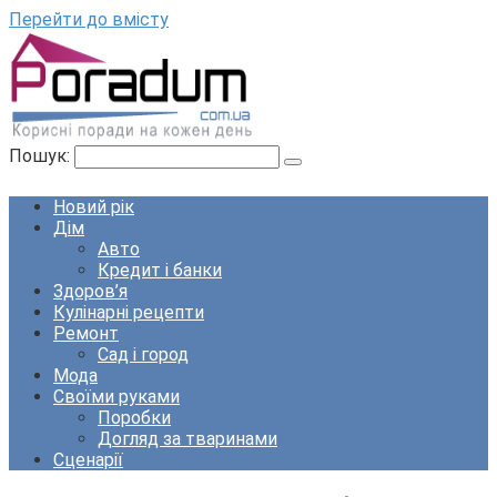
Перейти до вмісту
Пошук:
Новий рік
Дім
Авто
Кредит і банки
Здоров’я
Кулінарні рецепти
Ремонт
Сад і город
Мода
Своїми руками
Поробки
Догляд за тваринами
Сценарії