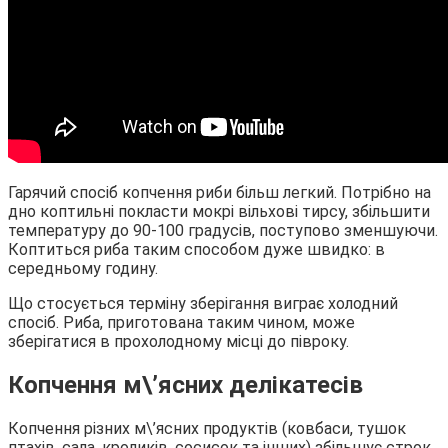
Гарячий спосіб копчення риби більш легкий. Потрібно на
дно коптильні покласти мокрі вільхові тирсу, збільшити
температуру до 90-100 градусів, поступово зменшуючи.
Коптиться риба таким способом дуже швидко: в
середньому годину.
Що стосується терміну зберігання виграє холодний
спосіб. Риба, приготована таким чином, може
зберігатися в прохолодному місці до півроку.
Копчення м\’ясних делікатесів
Копчення різних м\’ясних продуктів (ковбаси, тушок
птахів, сала, кроликів, сосисок та інших) збільшує строк