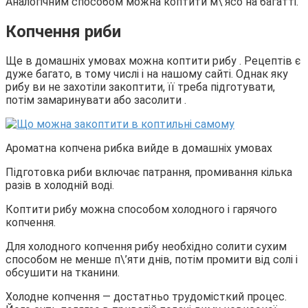
Аналогічним способом можна коптити м\’ясо на багатті.
Копчення риби
Ще в домашніх умовах можна коптити рибу . Рецептів є
дуже багато, в тому числі і на нашому сайті. Однак яку
рибу ви не захотіли закоптити, її треба підготувати,
потім замаринувати або засолити .
Ароматна копчена рибка вийде в домашніх умовах
Підготовка риби включає патрання, промивання кілька
разів в холодній воді.
Коптити рибу можна способом холодного і гарячого
копчення.
Для холодного копчення рибу необхідно солити сухим
способом не менше п\’яти днів, потім промити від солі і
обсушити на тканини.
Холодне копчення — достатньо трудомісткий процес.