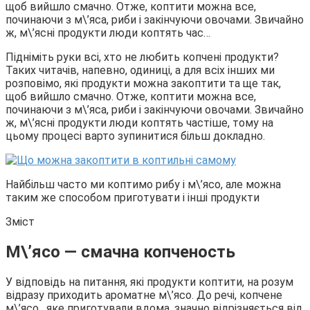
щоб вийшло смачно. Отже, коптити можна все,
починаючи з м\’яса, риби і закінчуючи овочами. Звичайно
ж, м\’ясні продукти люди коптять час…
Підніміть руки всі, хто не любить копчені продукти?
Таких читачів, напевно, одиниці, а для всіх інших ми
розповімо, які продукти можна закоптити та ще так,
щоб вийшло смачно. Отже, коптити можна все,
починаючи з м\’яса, риби і закінчуючи овочами. Звичайно
ж, м\’ясні продукти люди коптять частіше, тому на
цьому процесі варто зупинитися більш докладно.
Найбільш часто ми коптимо рибу і м\’ясо, але можна
таким же способом приготувати і інші продукти
Зміст
М\’ясо — смачна копченость
У відповідь на питання, які продукти коптити, на розум
відразу приходить ароматне м\’ясо. До речі, копчене
м\’ясо , яке приготували вдома, значно відрізняється від