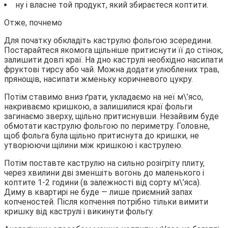
ну і власне той продукт, який збираєтеся коптити.
Отже, почнемо
Для початку обкладіть каструлю фольгою зсередини.
Постарайтеся якомога щільніше притиснути її до стінок,
залишити довгі краї. На дно каструлі необхідно насипати
фруктові тирсу або чай. Можна додати улюблених трав,
прянощів, насипати жменьку коричневого цукру.
Потім ставимо вниз ґрати, укладаємо на неї м\’ясо,
накриваємо кришкою, а залишилися краї фольги
загинаємо зверху, щільно притиснувши. Незайвим буде
обмотати каструлю фольгою по периметру. Головне,
щоб фольга була щільно притиснута до кришки, не
утворюючи щілини між кришкою і каструлею.
Потім поставте каструлю на сильно розігріту плиту,
через хвилини дві зменшіть вогонь до маленького і
коптите 1-2 години (в залежності від сорту м\’яса).
Диму в квартирі не буде — лише приємний запах
копченостей. Після копчення потрібно тільки вимити
кришку від каструлі і викинути фольгу.