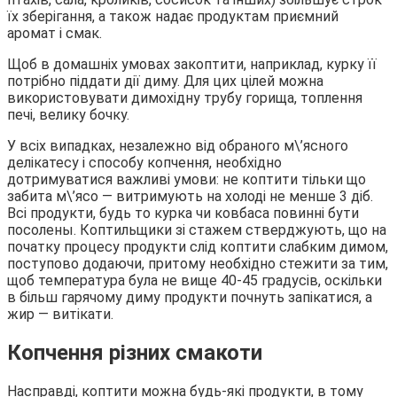
їх зберігання, а також надає продуктам приємний
аромат і смак.
Щоб в домашніх умовах закоптити, наприклад, курку її
потрібно піддати дії диму. Для цих цілей можна
використовувати димохідну трубу горища, топлення
печі, велику бочку.
У всіх випадках, незалежно від обраного м\’ясного
делікатесу і способу копчення, необхідно
дотримуватися важливі умови: не коптити тільки що
забита м\’ясо — витримують на холоді не менше 3 діб.
Всі продукти, будь то курка чи ковбаса повинні бути
посолены. Коптильщики зі стажем стверджують, що на
початку процесу продукти слід коптити слабким димом,
поступово додаючи, притому необхідно стежити за тим,
щоб температура була не вище 40-45 градусів, оскільки
в більш гарячому диму продукти почнуть запікатися, а
жир — витікати.
Копчення різних смакоти
Насправді, коптити можна будь-які продукти, в тому