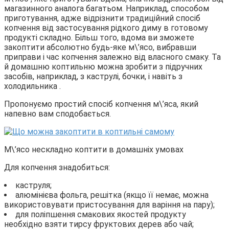
магазинного аналога багатьом. Наприклад, способом
приготування, адже відрізнити традиційний спосіб
копчення від застосування рідкого диму в готовому
продукті складно. Більш того, вдома ви зможете
закоптити абсолютно будь-яке м\’ясо, вибравши
приправи і час копчення залежно від власного смаку. Та
й домашню коптильню можна зробити з підручних
засобів, наприклад, з каструлі, бочки, і навіть з
холодильника .
Пропонуємо простий спосіб копчення м\’яса, який
напевно вам сподобається.
М\’ясо нескладно коптити в домашніх умовах
Для копчення знадобиться:
каструля;
алюмінієва фольга, решітка (якщо її немає, можна
використовувати пристосування для варіння на пару);
для поліпшення смакових якостей продукту
необхідно взяти тирсу фруктових дерев або чай;