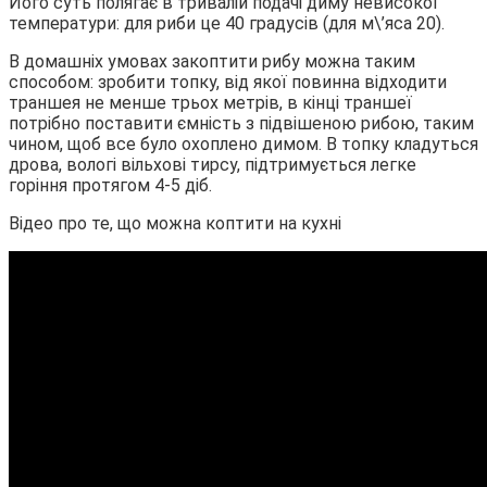
Його суть полягає в тривалій подачі диму невисокої
температури: для риби це 40 градусів (для м\’яса 20).
В домашніх умовах закоптити рибу можна таким
способом: зробити топку, від якої повинна відходити
траншея не менше трьох метрів, в кінці траншеї
потрібно поставити ємність з підвішеною рибою, таким
чином, щоб все було охоплено димом. В топку кладуться
дрова, вологі вільхові тирсу, підтримується легке
горіння протягом 4-5 діб.
Відео про те, що можна коптити на кухні