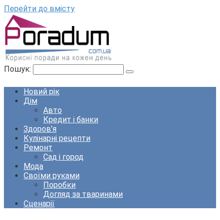
Перейти до вмісту
Пошук:
Новий рік
Дім
Авто
Кредит і банки
Здоров’я
Кулінарні рецепти
Ремонт
Сад і город
Мода
Своїми руками
Поробки
Догляд за тваринами
Сценарії