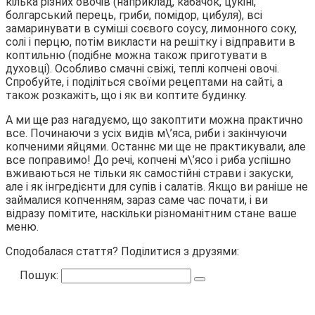
кілька різних овочів (наприклад, кабачок, цукіні,
болгарський перець, гриби, помідор, цибуля), всі
замаринувати в суміші соєвого соусу, лимонного соку,
солі і перцю, потім викласти на решітку і відправити в
коптильню (подібне можна також приготувати в
духовці). Особливо смачні свіжі, теплі копчені овочі.
Спробуйте, і поділіться своїми рецептами на сайті, а
також розкажіть, що і як ви коптите будинку.
А ми ще раз нагадуємо, що закоптити можна практично
все. Починаючи з усіх видів м\’яса, риби і закінчуючи
копченими яйцями. Останнє ми ще не практикували, але
все поправимо! До речі, копчені м\’ясо і риба успішно
вживаються не тільки як самостійні страви і закуски,
але і як інгредієнти для супів і салатів. Якщо ви раніше не
займалися копченням, зараз саме час почати, і ви
відразу помітите, наскільки різноманітним стане ваше
меню.
Сподобалася стаття? Поділитися з друзями:
Пошук: