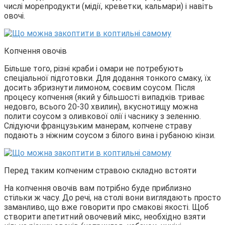
числі морепродукти (мідії, креветки, кальмари) і навіть
овочі.
Копчення овочів
Більше того, різні краби і омари не потребують
спеціальної підготовки. Для додання тонкого смаку, їх
досить збризнути лимоном, соєвим соусом. Після
процесу копчення (який у більшості випадків триває
недовго, всього 20-30 хвилин), вкуснотищу можна
полити соусом з оливкової олії і часнику з зеленню.
Слідуючи французьким манерам, копчене страву
подають з ніжним соусом з білого вина і рубаною кінзи.
Перед таким копченим стравою складно встояти
На копчення овочів вам потрібно буде приблизно
стільки ж часу. До речі, на столі вони виглядають просто
заманливо, що вже говорити про смакові якості. Щоб
створити апетитний овочевий мікс, необхідно взяти